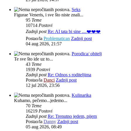
Seks
Figurae Veneris, i sve što niste znali...
95
Teme
10714
Postovi
Zadnji post
Re: AI tata bi sine ....❤️❤️❤️
Postao/la
Problematican
Zadnji post
04 aug 2026, 21:57
Porodica/ obitelj
Te sve što ide uz to...
43
Teme
1939
Postovi
Zadnji post
Re: Odnos s roditeljima
Postao/la
Danci
Zadnji post
12 jul 2026, 23:56
Kulinarika
Kuhamo, pečemo...jedemo...
70
Teme
16219
Postovi
Zadnji post
Re: Trenutno jedem, pijem
Postao/la
Danny
Zadnji post
05 aug 2026, 08:49