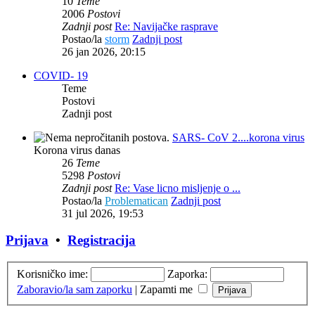
10
Teme
2006
Postovi
Zadnji post
Re: Navijačke rasprave
Postao/la
storm
Zadnji post
26 jan 2026, 20:15
COVID- 19
Teme
Postovi
Zadnji post
SARS- CoV 2....korona virus
Korona virus danas
26
Teme
5298
Postovi
Zadnji post
Re: Vase licno misljenje o ...
Postao/la
Problematican
Zadnji post
31 jul 2026, 19:53
Prijava
•
Registracija
Korisničko ime:
Zaporka:
Zaboravio/la sam zaporku
|
Zapamti me