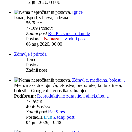
12 jul 2026, 03:06
Igrice
Iznad, ispod, s lijeva, s desna....
56
Teme
77109
Postovi
Zadnji post
Re: Pitaš me - pitam te
Postao/la
Namazana
Zadnji post
06 aug 2026, 06:00
Zdravlje i priroda
Teme
Postovi
Zadnji post
Zdravlje, medicina, bolesti...
Medicinska dostignuća, iskustva, preporuke, kultura tijela,
bolesti... Google dijagnostika zabranjena...
Podforum:
Reproduktivno zdravlje, i ginekologija
77
Teme
4056
Postovi
Zadnji post
Re: Stres
Postao/la
Duh
Zadnji post
04 jun 2026, 19:48