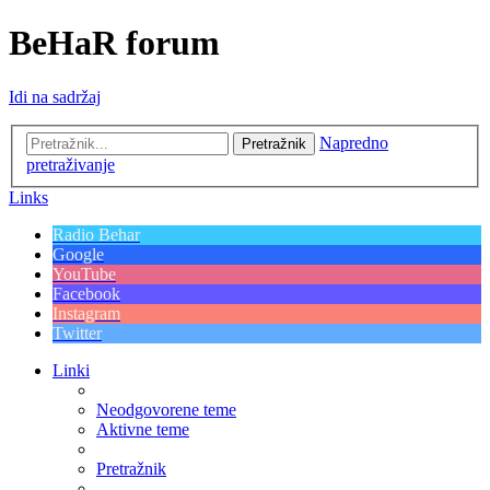
BeHaR forum
Idi na sadržaj
Napredno
Pretražnik
pretraživanje
Links
Radio Behar
Google
YouTube
Facebook
Instagram
Twitter
Linki
Neodgovorene teme
Aktivne teme
Pretražnik