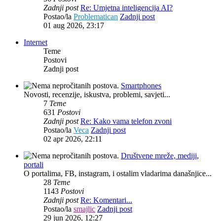
Zadnji post
Re: Umjetna inteligencija AI?
Postao/la
Problematican
Zadnji post
01 aug 2026, 23:17
Internet
Teme
Postovi
Zadnji post
Smartphones
Novosti, recenzije, iskustva, problemi, savjeti...
7
Teme
631
Postovi
Zadnji post
Re: Kako vama telefon zvoni
Postao/la
Veca
Zadnji post
02 apr 2026, 22:11
Društvene mreže, mediji,
portali
O portalima, FB, instagram, i ostalim vladarima današnjice...
28
Teme
1143
Postovi
Zadnji post
Re: Komentari...
Postao/la
smajlic
Zadnji post
29 jun 2026, 12:27