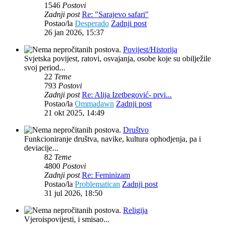
1546
Postovi
Zadnji post
Re: "Sarajevo safari"
Postao/la
Desperado
Zadnji post
26 jan 2026, 15:37
Povijest/Historija
Svjetska povijest, ratovi, osvajanja, osobe koje su obilježile
svoj period...
22
Teme
793
Postovi
Zadnji post
Re: Alija Izetbegović- prvi...
Postao/la
Ommadawn
Zadnji post
21 okt 2025, 14:49
Društvo
Funkcioniranje društva, navike, kultura ophodjenja, pa i
deviacije...
82
Teme
4800
Postovi
Zadnji post
Re: Feminizam
Postao/la
Problematican
Zadnji post
31 jul 2026, 18:50
Religija
Vjeroispovijesti, i smisao...