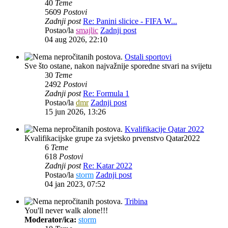
40
Teme
5609
Postovi
Zadnji post
Re: Panini slicice - FIFA W...
Postao/la
smajlic
Zadnji post
04 aug 2026, 22:10
Ostali sportovi
Sve što ostane, nakon najvažnije sporedne stvari na svijetu
30
Teme
2492
Postovi
Zadnji post
Re: Formula 1
Postao/la
dmr
Zadnji post
15 jun 2026, 13:26
Kvalifikacije Qatar 2022
Kvalifikacijske grupe za svjetsko prvenstvo Qatar2022
6
Teme
618
Postovi
Zadnji post
Re: Katar 2022
Postao/la
storm
Zadnji post
04 jan 2023, 07:52
Tribina
You'll never walk alone!!!
Moderator/ica:
storm