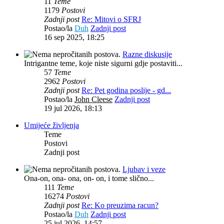
11
Teme
1179
Postovi
Zadnji post
Re: Mitovi o SFRJ
Postao/la
Duh
Zadnji post
16 sep 2025, 18:25
Razne diskusije
Intrigantne teme, koje niste sigurni gdje postaviti...
57
Teme
2962
Postovi
Zadnji post
Re: Pet godina poslije - gd...
Postao/la
John Cleese
Zadnji post
19 jul 2026, 18:13
Umijeće življenja
Teme
Postovi
Zadnji post
Ljubav i veze
Ona-on, ona- ona, on- on, i tome slično...
111
Teme
16274
Postovi
Zadnji post
Re: Ko preuzima racun?
Postao/la
Duh
Zadnji post
25 jul 2026, 14:57