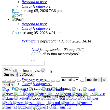
Respond to user
Citiraj [i odgovori]
Bobi
•
sri aug 05, 2026 7:36 pm
Respond to user
Citiraj [i odgovori]
Gost
•
sri aug 05, 2026 4:01 pm
Pekmeza
je napisao/la:
↑
05 aug 2026, 14:14
Gost
je napisao/la:
↑
05 aug 2026,
07:38
jel' to fino rasporedjeno?
nije :(
Send
gdje te ima najvise
Smilies
BBCodes
Respond to user
mention
s
Citiraj [i odgovori]
spoiler
Pekmeza
•
sri aug 05, 2026 2:14 pm
Gost
je napisao/la:
↑
05 aug 2026, 07:38
Gost
je napisao/la:
↑
05 aug 2026,
Ostali smajlići
07:38