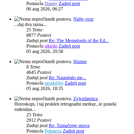
Postao/la
Danny
Zadnji post
06 aug 2026, 06:27
Nidje veze
...daj dva razna...
25
Teme
8877
Postovi
Zadnji post
Re: The Memelords of the Ed...
Postao/la
sikiriki
Zadnji post
05 aug 2026, 20:58
Humor
8
Teme
4645
Postovi
Zadnji post
Re: Nasmijalo me...
Postao/la
neodoljivi
Zadnji post
05 aug 2026, 18:35
Zvjezdarnica
Horoskopi, i taj prokleti retrogradni merkur...te poneki
rođendan...
25
Teme
2912
Postovi
Zadnji post
Re: Tumačenje snova
Postao/la
Pekmeza
Zadnji post