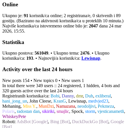
Online
Ukupno je:
91
korisnik/ca online; 2 registrirana/e, 0 skrivenih i 89
gostiju. (Bazirano na aktivnosti korisnika/ca u proteklih 10 minuta.)
Najviše korisnika/ca istovremeno online bilo je:
2047
dana 24 mar
2026, 15:55.
Statistika
Ukupno postova:
561049
. • Ukupno tema:
2476
. • Ukupno
korisnika/ca:
193
. • Najnoviji/a korisnik/ca:
Lewisnap
.
Activity over the last 24 hours
New posts 154 • New topics 0 • New users 1
In total there were 349 users :: 24 registered, 1 hidden, 4 bots and
320 guests active over the last 24 hours
Registriranih korisnika/ca:
Bobi
,
Danny
,
dmr
,
Duh
,
exliberal
,
hani_jong_un
,
John Cleese
,
KranG
,
Lewisnap
,
medvjed23
,
Mehaning
,
Miss Y.
,
MunDzi
,
Namazana
,
neodoljivi
,
Pekmeza
,
Polaris
,
radostan dan
,
sikiriki
,
smajlic
,
Spock
,
storm
,
vjesticanametli
,
WhiskeyPete
Roboti:
AdsBot [Google]
,
Bing [Bot]
,
DuckDuckGo [Bot]
,
Google
[Bot]