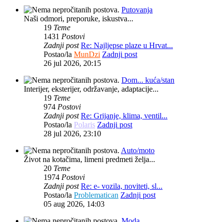
Putovanja
Naši odmori, preporuke, iskustva...
19
Teme
1431
Postovi
Zadnji post
Re: Najljepse plaze u Hrvat...
Postao/la
MunDzi
Zadnji post
26 jul 2026, 20:15
Dom... kuća/stan
Interijer, eksterijer, održavanje, adaptacije...
19
Teme
974
Postovi
Zadnji post
Re: Grijanje, klima, ventil...
Postao/la
Polaris
Zadnji post
28 jul 2026, 23:10
Auto/moto
Život na kotačima, limeni predmeti želja...
20
Teme
1974
Postovi
Zadnji post
Re: e- vozila, noviteti, sl...
Postao/la
Problematican
Zadnji post
05 aug 2026, 14:03
Moda