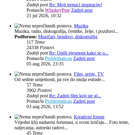
Zadnji post
Re: Moji trenuci inspiracije!
Postao/la
WhiskeyPete
Zadnji post
21 jul 2026, 10:32
Muzika
Muzika, radio, diskografija, čestitke, želje, i pozdravi...
Podforum:
Muzičari, bendovi, diskografija
117
Teme
24338
Postovi
Zadnji post
Re: Opiši pjesmom kako se o...
Postao/la
Problematican
Zadnji post
05 aug 2026, 23:35
Film, serije, TV
Od sedme umjetnosti, pa sve do mulja estrade...
57
Teme
3902
Postovi
Zadnji post
Re: Zadnji film koji ste gl...
Postao/la
Problematican
Zadnji post
03 aug 2026, 13:52
Kreativni forum
Vrijedni i(li) nadareni forumasi, u svom izričaju... Foto teme,
natjecanja, autorski radovi...
45
Teme