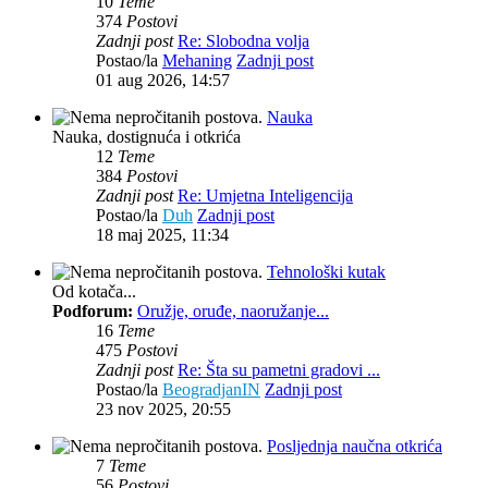
10
Teme
374
Postovi
Zadnji post
Re: Slobodna volja
Postao/la
Mehaning
Zadnji post
01 aug 2026, 14:57
Nauka
Nauka, dostignuća i otkrića
12
Teme
384
Postovi
Zadnji post
Re: Umjetna Inteligencija
Postao/la
Duh
Zadnji post
18 maj 2025, 11:34
Tehnološki kutak
Od kotača...
Podforum:
Oružje, oruđe, naoružanje...
16
Teme
475
Postovi
Zadnji post
Re: Šta su pametni gradovi ...
Postao/la
BeogradjanIN
Zadnji post
23 nov 2025, 20:55
Posljednja naučna otkrića
7
Teme
56
Postovi