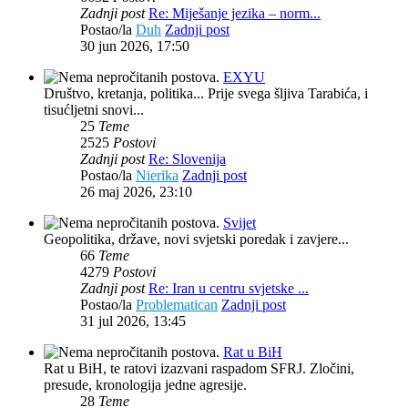
Zadnji post
Re: Miješanje jezika – norm...
Postao/la
Duh
Zadnji post
30 jun 2026, 17:50
EXYU
Društvo, kretanja, politika... Prije svega šljiva Tarabića, i
tisućljetni snovi...
25
Teme
2525
Postovi
Zadnji post
Re: Slovenija
Postao/la
Nierika
Zadnji post
26 maj 2026, 23:10
Svijet
Geopolitika, države, novi svjetski poredak i zavjere...
66
Teme
4279
Postovi
Zadnji post
Re: Iran u centru svjetske ...
Postao/la
Problematican
Zadnji post
31 jul 2026, 13:45
Rat u BiH
Rat u BiH, te ratovi izazvani raspadom SFRJ. Zločini,
presude, kronologija jedne agresije.
28
Teme