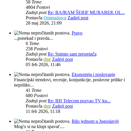
58
Teme
4804
Postovi
Zadnji post
Re: BAJRAM ŠERIF MUBAREK OL...
Postao/la
Ommadawn
Zadnji post
28 maj 2026, 21:09
Pravo
...ponekad i pravda...
6
Teme
258
Postovi
Zadnji post
Re: Snimio sam presretača
Postao/la
dmr
Zadnji post
05 feb 2026, 11:46
Ekonomija i poslovanje
Financijski trendovi, recesije, konjunkcije, poslovne prilike i
neprilike...
41
Teme
680
Postovi
Zadnji post
Re: BH Telecom pozvao TV ku...
Postao/la
dmr
Zadnji post
11 feb 2026, 11:18
Bilo jednom u Jugoslaviji
Mog'o si na klupi spavat'....