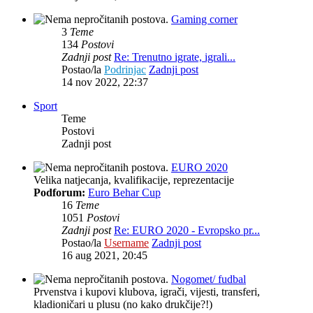
Gaming corner
3
Teme
134
Postovi
Zadnji post
Re: Trenutno igrate, igrali...
Postao/la
Podrinjac
Zadnji post
14 nov 2022, 22:37
Sport
Teme
Postovi
Zadnji post
EURO 2020
Velika natjecanja, kvalifikacije, reprezentacije
Podforum:
Euro Behar Cup
16
Teme
1051
Postovi
Zadnji post
Re: EURO 2020 - Evropsko pr...
Postao/la
Username
Zadnji post
16 aug 2021, 20:45
Nogomet/ fudbal
Prvenstva i kupovi klubova, igrači, vijesti, transferi,
kladioničari u plusu (no kako drukčije?!)