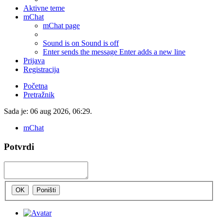
Aktivne teme
mChat
mChat page
Sound is on
Sound is off
Enter sends the message
Enter adds a new line
Prijava
Registracija
Početna
Pretražnik
Sada je: 06 aug 2026, 06:29.
mChat
Potvrdi