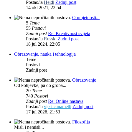
Postao/la
Heidi
Zadnji post
14 okt 2021, 22:54
O umjetnosti...
5
Teme
55
Postovi
Zadnji post
Re: Kreativnost svijeta
Postao/la
Russki
Zadnji post
18 jul 2024, 22:05
Obrazovanje, nauka i tehnologija
Teme
Postovi
Zadnji post
Obrazovanje
Od kolijevke, pa do groba...
20
Teme
740
Postovi
Zadnji post
Re: Online nastava
Postao/la
vjesticanametli
Zadnji post
17 jul 2026, 21:53
Filozofija
Misli i nemisli...