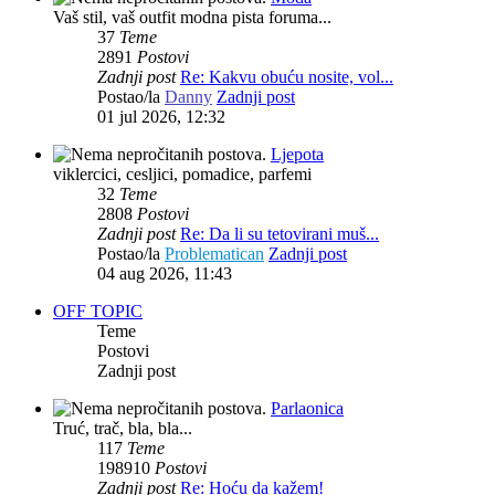
Vaš stil, vaš outfit modna pista foruma...
37
Teme
2891
Postovi
Zadnji post
Re: Kakvu obuću nosite, vol...
Postao/la
Danny
Zadnji post
01 jul 2026, 12:32
Ljepota
viklercici, cesljici, pomadice, parfemi
32
Teme
2808
Postovi
Zadnji post
Re: Da li su tetovirani muš...
Postao/la
Problematican
Zadnji post
04 aug 2026, 11:43
OFF TOPIC
Teme
Postovi
Zadnji post
Parlaonica
Truć, trač, bla, bla...
117
Teme
198910
Postovi
Zadnji post
Re: Hoću da kažem!