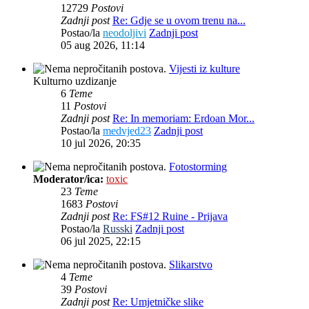
12729
Postovi
Zadnji post
Re: Gdje se u ovom trenu na...
Postao/la
neodoljivi
Zadnji post
05 aug 2026, 11:14
Vijesti iz kulture
Kulturno uzdizanje
6
Teme
11
Postovi
Zadnji post
Re: In memoriam: Erdoan Mor...
Postao/la
medvjed23
Zadnji post
10 jul 2026, 20:35
Fotostorming
Moderator/ica:
toxic
23
Teme
1683
Postovi
Zadnji post
Re: FS#12 Ruine - Prijava
Postao/la
Russki
Zadnji post
06 jul 2025, 22:15
Slikarstvo
4
Teme
39
Postovi
Zadnji post
Re: Umjetničke slike