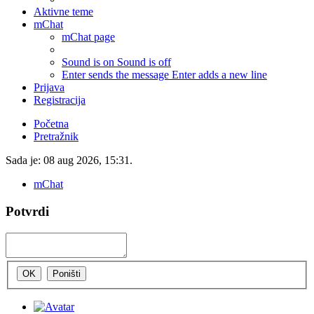
Aktivne teme
mChat
mChat page
Sound is on
Sound is off
Enter sends the message
Enter adds a new line
Prijava
Registracija
Početna
Pretražnik
Sada je: 08 aug 2026, 15:31.
mChat
Potvrdi