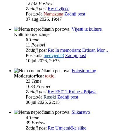
12732
Postovi
Zadnji post
Re: Cvijeće
Postao/la
Namazana
Zadnji post
07 aug 2026, 19:47
Vijesti iz kulture
Kulturno uzdizanje
6
Teme
11
Postovi
Zadnji post
Re: In memoriam: Erdoan Mor...
Postao/la
medvjed23
Zadnji post
10 jul 2026, 20:35
Fotostorming
Moderator/ica:
toxic
23
Teme
1683
Postovi
Zadnji post
Re: FS#12 Ruine - Prijava
Postao/la
Russki
Zadnji post
06 jul 2025, 22:15
Slikarstvo
4
Teme
39
Postovi
Zadnji post
Re: Umjetničke slike