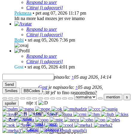
Respond to user
Citiraj [i odgovori]
Pekmeza
•
pet aug 07, 2026 11:17 pm
Idi na more kad mozes jer sve imamo
Respond to user
Citiraj [i odgovori]
Bobi
•
sri aug 05, 2026 7:36 pm
Respond to user
Citiraj [i odgovori]
Gost
•
sri aug 05, 2026 4:01 pm
Pekmeza
je napisao/la:
↑
05 aug 2026, 14:14
Send
Gost
je napisao/la:
↑
05 aug 2026,
Smilies
BBCodes
07:38
jel' to fino rasporedjeno?
mention
s
nije :(
spoiler
gdje te ima najvise
Respond to user
Citiraj [i odgovori]
Ostali smajlići