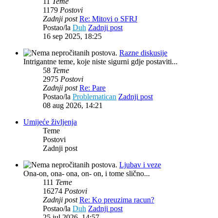
11
Teme
1179
Postovi
Zadnji post
Re: Mitovi o SFRJ
Postao/la
Duh
Zadnji post
16 sep 2025, 18:25
Razne diskusije
Intrigantne teme, koje niste sigurni gdje postaviti...
58
Teme
2975
Postovi
Zadnji post
Re: Pare
Postao/la
Problematican
Zadnji post
08 aug 2026, 14:21
Umijeće življenja
Teme
Postovi
Zadnji post
Ljubav i veze
Ona-on, ona- ona, on- on, i tome slično...
111
Teme
16274
Postovi
Zadnji post
Re: Ko preuzima racun?
Postao/la
Duh
Zadnji post
25 jul 2026, 14:57