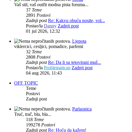
Vaš stil, vaš outfit modna pista foruma...
37
Teme
2891
Postovi
Zadnji post
Re: Kakvu obuću nosite, vol...
Postao/la
Danny
Zadnji post
01 jul 2026, 12:32
Ljepota
viklercici, cesljici, pomadice, parfemi
32
Teme
2808
Postovi
Zadnji post
Re: Da li su tetovirani muš...
Postao/la
Problematican
Zadnji post
04 aug 2026, 11:43
OFF TOPIC
Teme
Postovi
Zadnji post
Parlaonica
Truć, trač, bla, bla...
118
Teme
199278
Postovi
Zadnji post
Re: Hoću da kažem!