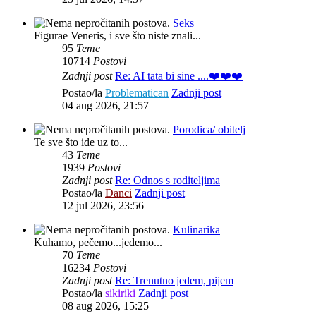
Seks
Figurae Veneris, i sve što niste znali...
95
Teme
10714
Postovi
Zadnji post
Re: AI tata bi sine ....❤️❤️❤️
Postao/la
Problematican
Zadnji post
04 aug 2026, 21:57
Porodica/ obitelj
Te sve što ide uz to...
43
Teme
1939
Postovi
Zadnji post
Re: Odnos s roditeljima
Postao/la
Danci
Zadnji post
12 jul 2026, 23:56
Kulinarika
Kuhamo, pečemo...jedemo...
70
Teme
16234
Postovi
Zadnji post
Re: Trenutno jedem, pijem
Postao/la
sikiriki
Zadnji post
08 aug 2026, 15:25