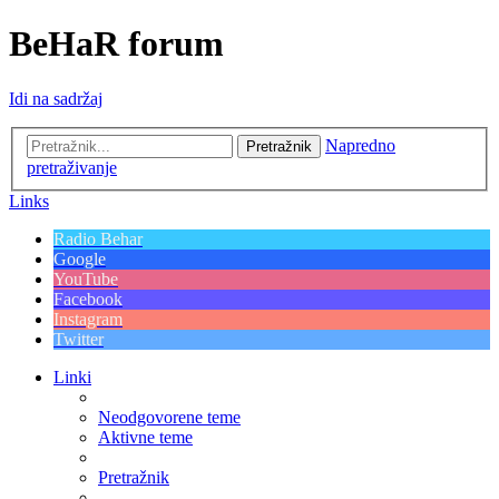
BeHaR forum
Idi na sadržaj
Napredno
Pretražnik
pretraživanje
Links
Radio Behar
Google
YouTube
Facebook
Instagram
Twitter
Linki
Neodgovorene teme
Aktivne teme
Pretražnik