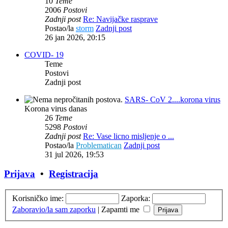
10
Teme
2006
Postovi
Zadnji post
Re: Navijačke rasprave
Postao/la
storm
Zadnji post
26 jan 2026, 20:15
COVID- 19
Teme
Postovi
Zadnji post
SARS- CoV 2....korona virus
Korona virus danas
26
Teme
5298
Postovi
Zadnji post
Re: Vase licno misljenje o ...
Postao/la
Problematican
Zadnji post
31 jul 2026, 19:53
Prijava
•
Registracija
Korisničko ime:
Zaporka:
Zaboravio/la sam zaporku
|
Zapamti me