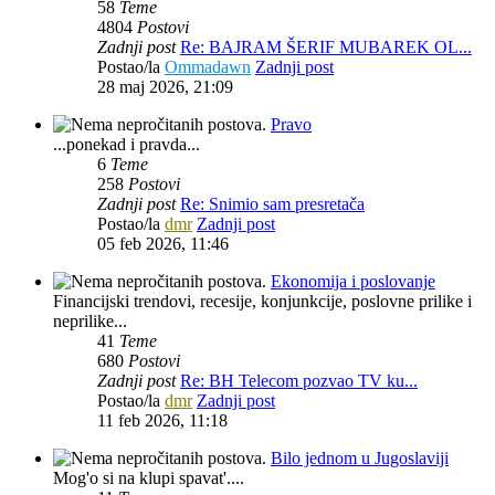
58
Teme
4804
Postovi
Zadnji post
Re: BAJRAM ŠERIF MUBAREK OL...
Postao/la
Ommadawn
Zadnji post
28 maj 2026, 21:09
Pravo
...ponekad i pravda...
6
Teme
258
Postovi
Zadnji post
Re: Snimio sam presretača
Postao/la
dmr
Zadnji post
05 feb 2026, 11:46
Ekonomija i poslovanje
Financijski trendovi, recesije, konjunkcije, poslovne prilike i
neprilike...
41
Teme
680
Postovi
Zadnji post
Re: BH Telecom pozvao TV ku...
Postao/la
dmr
Zadnji post
11 feb 2026, 11:18
Bilo jednom u Jugoslaviji
Mog'o si na klupi spavat'....