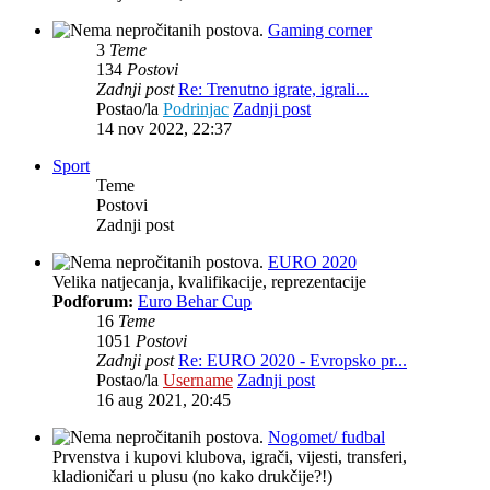
Gaming corner
3
Teme
134
Postovi
Zadnji post
Re: Trenutno igrate, igrali...
Postao/la
Podrinjac
Zadnji post
14 nov 2022, 22:37
Sport
Teme
Postovi
Zadnji post
EURO 2020
Velika natjecanja, kvalifikacije, reprezentacije
Podforum:
Euro Behar Cup
16
Teme
1051
Postovi
Zadnji post
Re: EURO 2020 - Evropsko pr...
Postao/la
Username
Zadnji post
16 aug 2021, 20:45
Nogomet/ fudbal
Prvenstva i kupovi klubova, igrači, vijesti, transferi,
kladioničari u plusu (no kako drukčije?!)