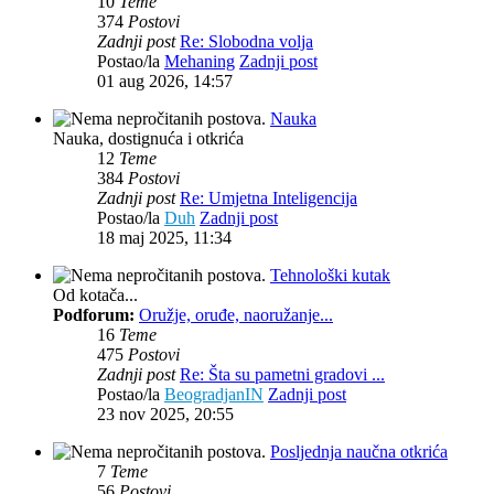
10
Teme
374
Postovi
Zadnji post
Re: Slobodna volja
Postao/la
Mehaning
Zadnji post
01 aug 2026, 14:57
Nauka
Nauka, dostignuća i otkrića
12
Teme
384
Postovi
Zadnji post
Re: Umjetna Inteligencija
Postao/la
Duh
Zadnji post
18 maj 2025, 11:34
Tehnološki kutak
Od kotača...
Podforum:
Oružje, oruđe, naoružanje...
16
Teme
475
Postovi
Zadnji post
Re: Šta su pametni gradovi ...
Postao/la
BeogradjanIN
Zadnji post
23 nov 2025, 20:55
Posljednja naučna otkrića
7
Teme
56
Postovi