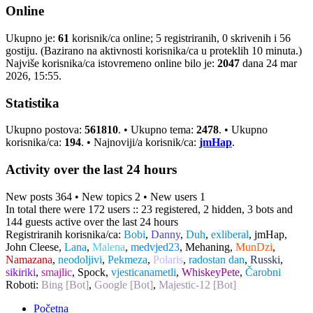
Online
Ukupno je:
61
korisnik/ca online; 5 registriranih, 0 skrivenih i 56
gostiju. (Bazirano na aktivnosti korisnika/ca u proteklih 10 minuta.)
Najviše korisnika/ca istovremeno online bilo je:
2047
dana 24 mar
2026, 15:55.
Statistika
Ukupno postova:
561810
. • Ukupno tema:
2478
. • Ukupno
korisnika/ca:
194
. • Najnoviji/a korisnik/ca:
jmHap
.
Activity over the last 24 hours
New posts 364 • New topics 2 • New users 1
In total there were 172 users :: 23 registered, 2 hidden, 3 bots and
144 guests active over the last 24 hours
Registriranih korisnika/ca:
Bobi
,
Danny
,
Duh
,
exliberal
,
jmHap
,
John Cleese
,
Lana
,
Malena
,
medvjed23
,
Mehaning
,
MunDzi
,
Namazana
,
neodoljivi
,
Pekmeza
,
Polaris
,
radostan dan
,
Russki
,
sikiriki
,
smajlic
,
Spock
,
vjesticanametli
,
WhiskeyPete
,
Čarobni
Roboti:
Bing [Bot]
,
Google [Bot]
,
Majestic-12 [Bot]
Početna