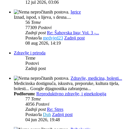
12 jul 2026, 03:06
Igrice
Iznad, ispod, s lijeva, s desna....
56
Teme
77309
Postovi
Zadnji post
Re: Šahovska liga; Vol. 3 -...
Postao/la
medvjed23
Zadnji post
08 aug 2026, 14:19
Zdravlje i priroda
Teme
Postovi
Zadnji post
Zdravlje, medicina, bolesti...
Medicinska dostignuća, iskustva, preporuke, kultura tijela,
bolesti... Google dijagnostika zabranjena...
Podforum:
Reproduktivno zdravlje, i ginekologija
77
Teme
4056
Postovi
Zadnji post
Re: Stres
Postao/la
Duh
Zadnji post
04 jun 2026, 19:48