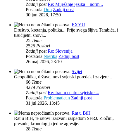
Zadnji post
Re: Miješanje jezika – norm...
Postao/la
Duh
Zadnji post
30 jun 2026, 17:50
EXYU
Društvo, kretanja, politika... Prije svega šljiva Tarabića, i
tisućljetni snovi...
25
Teme
2525
Postovi
Zadnji post
Re: Slovenija
Postao/la
Nierika
Zadnji post
26 maj 2026, 23:10
Svijet
Geopolitika, države, novi svjetski poredak i zavjere...
66
Teme
4279
Postovi
Zadnji post
Re: Iran u centru svjetske ...
Postao/la
Problematican
Zadnji post
31 jul 2026, 13:45
Rat u BiH
Rat u BiH, te ratovi izazvani raspadom SFRJ. Zločini,
presude, kronologija jedne agresije.
28
Teme