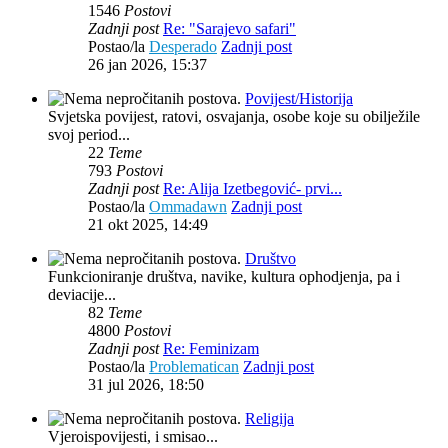
1546
Postovi
Zadnji post
Re: "Sarajevo safari"
Postao/la
Desperado
Zadnji post
26 jan 2026, 15:37
Povijest/Historija
Svjetska povijest, ratovi, osvajanja, osobe koje su obilježile
svoj period...
22
Teme
793
Postovi
Zadnji post
Re: Alija Izetbegović- prvi...
Postao/la
Ommadawn
Zadnji post
21 okt 2025, 14:49
Društvo
Funkcioniranje društva, navike, kultura ophodjenja, pa i
deviacije...
82
Teme
4800
Postovi
Zadnji post
Re: Feminizam
Postao/la
Problematican
Zadnji post
31 jul 2026, 18:50
Religija
Vjeroispovijesti, i smisao...