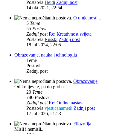
Postao/la
Heidi
Zadnji post
14 okt 2021, 22:54
O umjetnosti...
5
Teme
55
Postovi
Zadnji post
Re: Kreativnost svijeta
Postao/la
Russki
Zadnji post
18 jul 2024, 22:05
Obrazovanje, nauka i tehnologija
Teme
Postovi
Zadnji post
Obrazovanje
Od kolijevke, pa do groba...
20
Teme
740
Postovi
Zadnji post
Re: Online nastava
Postao/la
vjesticanametli
Zadnji post
17 jul 2026, 21:53
Filozofija
Misli i nemisli...