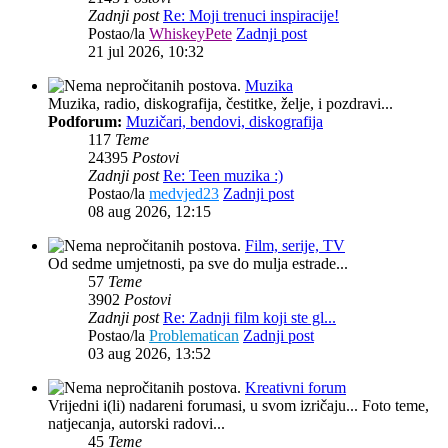
Zadnji post
Re: Moji trenuci inspiracije!
Postao/la
WhiskeyPete
Zadnji post
21 jul 2026, 10:32
Muzika
Muzika, radio, diskografija, čestitke, želje, i pozdravi...
Podforum:
Muzičari, bendovi, diskografija
117
Teme
24395
Postovi
Zadnji post
Re: Teen muzika :)
Postao/la
medvjed23
Zadnji post
08 aug 2026, 12:15
Film, serije, TV
Od sedme umjetnosti, pa sve do mulja estrade...
57
Teme
3902
Postovi
Zadnji post
Re: Zadnji film koji ste gl...
Postao/la
Problematican
Zadnji post
03 aug 2026, 13:52
Kreativni forum
Vrijedni i(li) nadareni forumasi, u svom izričaju... Foto teme,
natjecanja, autorski radovi...
45
Teme