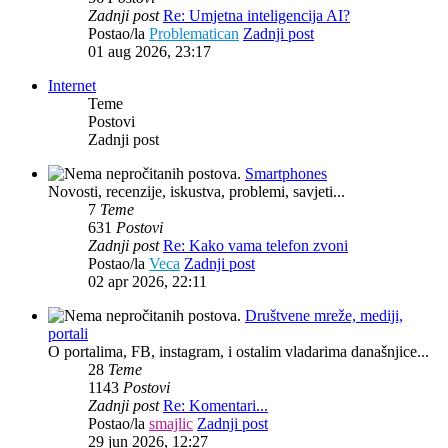
Zadnji post
Re: Umjetna inteligencija AI?
Postao/la
Problematican
Zadnji post
01 aug 2026, 23:17
Internet
Teme
Postovi
Zadnji post
Smartphones
Novosti, recenzije, iskustva, problemi, savjeti...
7
Teme
631
Postovi
Zadnji post
Re: Kako vama telefon zvoni
Postao/la
Veca
Zadnji post
02 apr 2026, 22:11
Društvene mreže, mediji,
portali
O portalima, FB, instagram, i ostalim vladarima današnjice...
28
Teme
1143
Postovi
Zadnji post
Re: Komentari...
Postao/la
smajlic
Zadnji post
29 jun 2026, 12:27