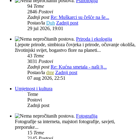
Psihologija
94
Teme
2846
Postovi
Zadnji post
Re: Muškarci su češće na še...
Postao/la
Duh
Zadnji post
29 jul 2026, 19:01
Priroda i ekologija
Ljepote prirode, simbioza čovjeka i prirode, očuvanje okoliša,
životinjski svijet, bogastvo flore na planeti...
43
Teme
3031
Postovi
Zadnji post
Re: Kućna smetala - naši lj...
Postao/la
dmr
Zadnji post
07 aug 2026, 22:51
Umjetnost i kultura
Teme
Postovi
Zadnji post
Fotografija
Fotografije sa interneta, majstori fotografije, savjeti,
preporuke...
15
Teme
2145
Postovi