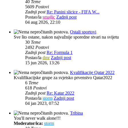
40
Teme
5609
Postovi
Zadnji post
Re: Panini slicice - FIFA W...
Postao/la
smajlic
Zadnji post
04 aug 2026, 22:10
Ostali sportovi
Sve što ostane, nakon najvažnije sporedne stvari na svijetu
30
Teme
2492
Postovi
Zadnji post
Re: Formula 1
Postao/la
dmr
Zadnji post
15 jun 2026, 13:26
Kvalifikacije Qatar 2022
Kvalifikacijske grupe za svjetsko prvenstvo Qatar2022
6
Teme
618
Postovi
Zadnji post
Re: Katar 2022
Postao/la
storm
Zadnji post
04 jan 2023, 07:52
Tribina
You'll never walk alone!!!
Moderator/ica:
storm