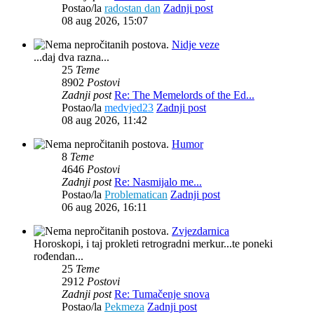
Postao/la
radostan dan
Zadnji post
08 aug 2026, 15:07
Nidje veze
...daj dva razna...
25
Teme
8902
Postovi
Zadnji post
Re: The Memelords of the Ed...
Postao/la
medvjed23
Zadnji post
08 aug 2026, 11:42
Humor
8
Teme
4646
Postovi
Zadnji post
Re: Nasmijalo me...
Postao/la
Problematican
Zadnji post
06 aug 2026, 16:11
Zvjezdarnica
Horoskopi, i taj prokleti retrogradni merkur...te poneki
rođendan...
25
Teme
2912
Postovi
Zadnji post
Re: Tumačenje snova
Postao/la
Pekmeza
Zadnji post