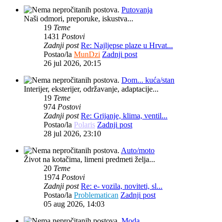
Putovanja
Naši odmori, preporuke, iskustva...
19
Teme
1431
Postovi
Zadnji post
Re: Najljepse plaze u Hrvat...
Postao/la
MunDzi
Zadnji post
26 jul 2026, 20:15
Dom... kuća/stan
Interijer, eksterijer, održavanje, adaptacije...
19
Teme
974
Postovi
Zadnji post
Re: Grijanje, klima, ventil...
Postao/la
Polaris
Zadnji post
28 jul 2026, 23:10
Auto/moto
Život na kotačima, limeni predmeti želja...
20
Teme
1974
Postovi
Zadnji post
Re: e- vozila, noviteti, sl...
Postao/la
Problematican
Zadnji post
05 aug 2026, 14:03
Moda