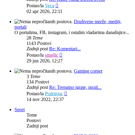
Zadnji
Postao/la
Veca
post
02 apr 2026, 22:11
Društvene mreže, mediji,
portali
O portalima, FB, instagram, i ostalim vladarima današnjice...
28
Teme
1143
Postovi
Zadnji post
Re: Komentari...
Zadnji
Postao/la
smajlic
post
29 jun 2026, 12:27
Gaming corner
3
Teme
134
Postovi
Zadnji post
Re: Trenutno igrate, igrali...
Zadnji
Postao/la
Podrinjac
post
14 nov 2022, 22:37
Sport
Teme
Postovi
Zadnji post