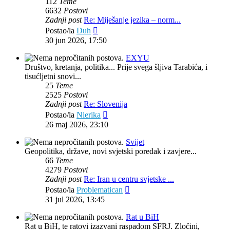
112
Teme
6632
Postovi
Zadnji post
Re: Miješanje jezika – norm...
Zadnji
Postao/la
Duh
post
30 jun 2026, 17:50
EXYU
Društvo, kretanja, politika... Prije svega šljiva Tarabića, i
tisućljetni snovi...
25
Teme
2525
Postovi
Zadnji post
Re: Slovenija
Zadnji
Postao/la
Nierika
post
26 maj 2026, 23:10
Svijet
Geopolitika, države, novi svjetski poredak i zavjere...
66
Teme
4279
Postovi
Zadnji post
Re: Iran u centru svjetske ...
Zadnji
Postao/la
Problematican
post
31 jul 2026, 13:45
Rat u BiH
Rat u BiH, te ratovi izazvani raspadom SFRJ. Zločini,