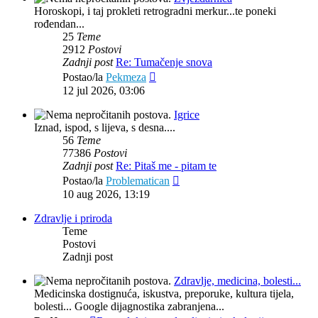
Horoskopi, i taj prokleti retrogradni merkur...te poneki
rođendan...
25
Teme
2912
Postovi
Zadnji post
Re: Tumačenje snova
Zadnji
Postao/la
Pekmeza
post
12 jul 2026, 03:06
Igrice
Iznad, ispod, s lijeva, s desna....
56
Teme
77386
Postovi
Zadnji post
Re: Pitaš me - pitam te
Zadnji
Postao/la
Problematican
post
10 aug 2026, 13:19
Zdravlje i priroda
Teme
Postovi
Zadnji post
Zdravlje, medicina, bolesti...
Medicinska dostignuća, iskustva, preporuke, kultura tijela,
bolesti... Google dijagnostika zabranjena...