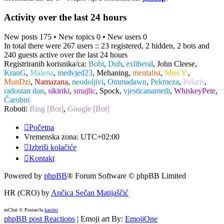
Activity over the last 24 hours
New posts 175 • New topics 0 • New users 0
In total there were 267 users :: 23 registered, 2 hidden, 2 bots and
240 guests active over the last 24 hours
Registriranih korisnika/ca:
Bobi
,
Duh
,
exliberal
,
John Cleese
,
KranG
,
Malena
,
medvjed23
,
Mehaning
,
mentalist
,
Miss Y.
,
MunDzi
,
Namazana
,
neodoljivi
,
Ommadawn
,
Pekmeza
,
Polaris
,
radostan dan
,
sikiriki
,
smajlic
,
Spock
,
vjesticanametli
,
WhiskeyPete
,
Čarobni
Roboti:
Bing [Bot]
,
Google [Bot]
Početna
Vremenska zona:
UTC+02:00
Izbriši kolačiće
Kontakt
Powered by
phpBB
® Forum Software © phpBB Limited
HR (CRO) by
Ančica Sečan Matijaščić
mChat © Postao/la
kasimi
phpBB post Reactions
| Emoji art By:
EmojiOne