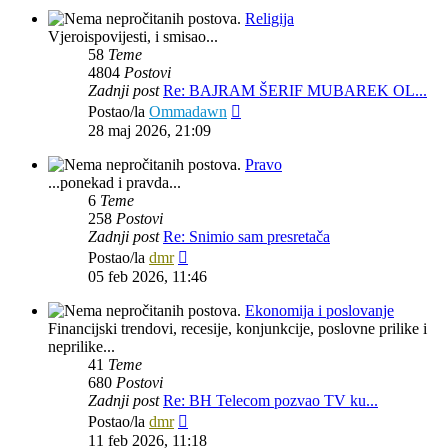
Religija
Vjeroispovijesti, i smisao...
58
Teme
4804
Postovi
Zadnji post
Re: BAJRAM ŠERIF MUBAREK OL...
Zadnji
Postao/la
Ommadawn
post
28 maj 2026, 21:09
Pravo
...ponekad i pravda...
6
Teme
258
Postovi
Zadnji post
Re: Snimio sam presretača
Zadnji
Postao/la
dmr
post
05 feb 2026, 11:46
Ekonomija i poslovanje
Financijski trendovi, recesije, konjunkcije, poslovne prilike i
neprilike...
41
Teme
680
Postovi
Zadnji post
Re: BH Telecom pozvao TV ku...
Zadnji
Postao/la
dmr
post
11 feb 2026, 11:18