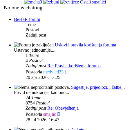
Ostali smajlići
No one is chatting
Gost
je napisao/la:
↑
05
aug 2026, 07:38
BeHaR forum
jel' to fino rasporedjeno?
Teme
nije :(
Postovi
Zadnji post
Gost
•
sri aug 05, 2026 7:38 am
Respond
Citir
Uslovi i pravila korištenja foruma
to
[i
Ustavno jednoumlje....
Gost
je napisao/la:
↑
05 aug 2026,
user
odgo
1
Teme
07:38
4
Postovi
Zadnji post
Re: Pravila korištenja foruma
Pekmeza
je napisao/la:
Zadnji
Postao/la
medvjed23
post
↑
31 jul 2026, 16:45
77kg
20 apr 2026, 13:25
jel' to fino rasporedjeno?
Sugestije, prijedlozi, i žalbe...
Privid demokracije, kad ono...
Gost
•
sri aug 05, 2026 7:38 am
24
Teme
Respond
Citir
8754
Postovi
to
[i
Pekmeza
je napisao/la:
↑
31 jul
user
odgo
Zadnji post
Re: Obavještenja
2026, 16:45
77kg
Zadnji
Postao/la
smajlic
post
28 jul 2026, 16:47
Pekmeza
•
pet jul 31, 2026 9:20 pm
Respond
Citir
Odsjedenja s tobom
Ankete