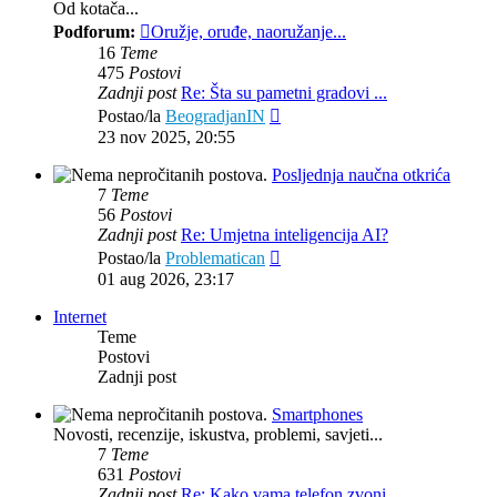
Od kotača...
Podforum:
Oružje, oruđe, naoružanje...
16
Teme
475
Postovi
Zadnji post
Re: Šta su pametni gradovi ...
Zadnji
Postao/la
BeogradjanIN
post
23 nov 2025, 20:55
Posljednja naučna otkrića
7
Teme
56
Postovi
Zadnji post
Re: Umjetna inteligencija AI?
Zadnji
Postao/la
Problematican
post
01 aug 2026, 23:17
Internet
Teme
Postovi
Zadnji post
Smartphones
Novosti, recenzije, iskustva, problemi, savjeti...
7
Teme
631
Postovi
Zadnji post
Re: Kako vama telefon zvoni