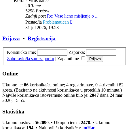
Korona virus danas
26
Teme
5298
Postovi
Zadnji post
Re: Vase licno misljenje o ...
Zadnji
Postao/la
Problematican
post
31 jul 2026, 19:53
Prijava
•
Registracija
Korisničko ime:
Zaporka:
Zaboravio/la sam zaporku
|
Zapamti me
Online
Ukupno je:
86
korisnika/ca online; 4 registrirana/e, 0 skrivenih i 82
gosta. (Bazirano na aktivnosti korisnika/ca u proteklih 10 minuta.)
Najviše korisnika/ca istovremeno online bilo je:
2047
dana 24 mar
2026, 15:55.
Statistika
Ukupno postova:
562090
. • Ukupno tema:
2478
. • Ukupno
korisnika/ca:
194
. • Najnoviji/a korisnik/ca:
jmHap
.