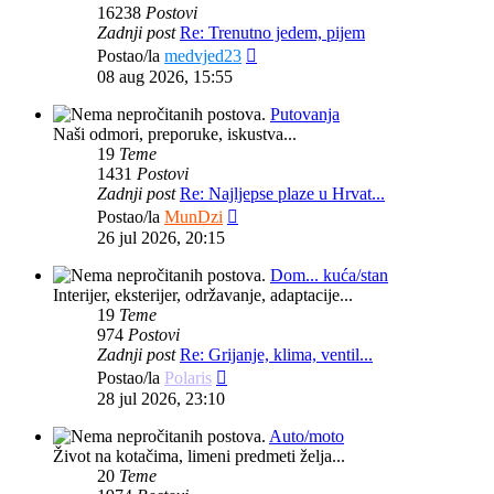
16238
Postovi
Zadnji post
Re: Trenutno jedem, pijem
Zadnji
Postao/la
medvjed23
post
08 aug 2026, 15:55
Putovanja
Naši odmori, preporuke, iskustva...
19
Teme
1431
Postovi
Zadnji post
Re: Najljepse plaze u Hrvat...
Zadnji
Postao/la
MunDzi
post
26 jul 2026, 20:15
Dom... kuća/stan
Interijer, eksterijer, održavanje, adaptacije...
19
Teme
974
Postovi
Zadnji post
Re: Grijanje, klima, ventil...
Zadnji
Postao/la
Polaris
post
28 jul 2026, 23:10
Auto/moto
Život na kotačima, limeni predmeti želja...
20
Teme