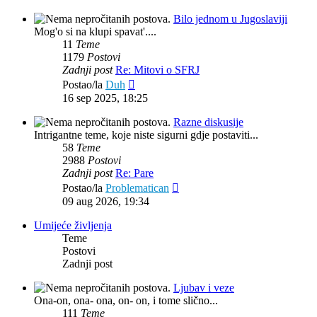
Bilo jednom u Jugoslaviji
Mog'o si na klupi spavat'....
11
Teme
1179
Postovi
Zadnji post
Re: Mitovi o SFRJ
Zadnji
Postao/la
Duh
post
16 sep 2025, 18:25
Razne diskusije
Intrigantne teme, koje niste sigurni gdje postaviti...
58
Teme
2988
Postovi
Zadnji post
Re: Pare
Zadnji
Postao/la
Problematican
post
09 aug 2026, 19:34
Umijeće življenja
Teme
Postovi
Zadnji post
Ljubav i veze
Ona-on, ona- ona, on- on, i tome slično...
111
Teme