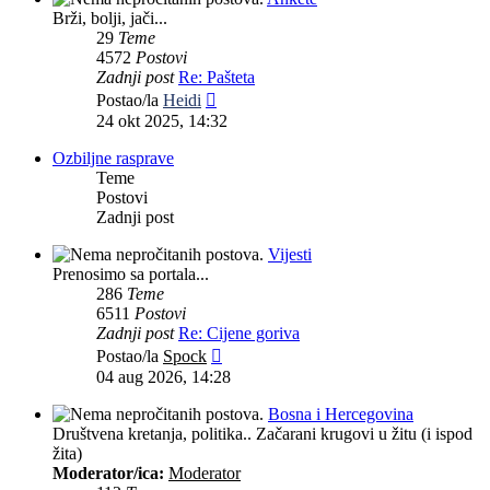
to
[i
Brži, bolji, jači...
user
odgo
Bobi
•
pet jul 31, 2026 5:10 pm
29
Teme
Respond
Citir
4572
Postovi
to
[i
Zadnji post
Re: Pašteta
user
odgo
Pekmeza
•
pet jul 31, 2026 4:45 pm
Zadnji
Postao/la
Heidi
Respond
Citir
post
77kg
24 okt 2025, 14:32
to
[i
user
odgo
dmr
•
pet jul 31, 2026 3:08 pm
Ozbiljne rasprave
Respond
Citir
Teme
to
[i
Postovi
user
odgo
Zadnji post
Vijesti
Prenosimo sa portala...
286
Teme
6511
Postovi
Zadnji post
Re: Cijene goriva
Zadnji
Postao/la
Spock
post
04 aug 2026, 14:28
Bosna i Hercegovina
Društvena kretanja, politika.. Začarani krugovi u žitu (i ispod
žita)
Moderator/ica:
Moderator