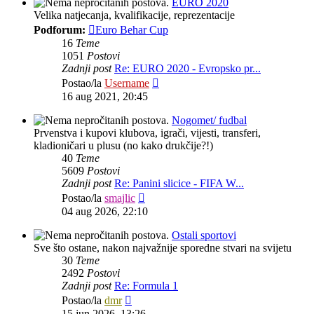
EURO 2020
Velika natjecanja, kvalifikacije, reprezentacije
Podforum:
Euro Behar Cup
16
Teme
1051
Postovi
Zadnji post
Re: EURO 2020 - Evropsko pr...
Zadnji
Postao/la
Username
post
16 aug 2021, 20:45
Nogomet/ fudbal
Prvenstva i kupovi klubova, igrači, vijesti, transferi,
kladioničari u plusu (no kako drukčije?!)
40
Teme
5609
Postovi
Zadnji post
Re: Panini slicice - FIFA W...
Zadnji
Postao/la
smajlic
post
04 aug 2026, 22:10
Ostali sportovi
Sve što ostane, nakon najvažnije sporedne stvari na svijetu
30
Teme
2492
Postovi
Zadnji post
Re: Formula 1
Zadnji
Postao/la
dmr
post
15 jun 2026, 13:26