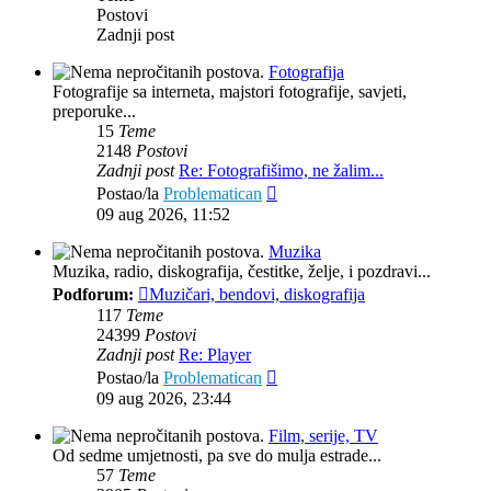
Postovi
Zadnji post
Fotografija
Fotografije sa interneta, majstori fotografije, savjeti,
preporuke...
15
Teme
2148
Postovi
Zadnji post
Re: Fotografišimo, ne žalim...
Zadnji
Postao/la
Problematican
post
09 aug 2026, 11:52
Muzika
Muzika, radio, diskografija, čestitke, želje, i pozdravi...
Podforum:
Muzičari, bendovi, diskografija
117
Teme
24399
Postovi
Zadnji post
Re: Player
Zadnji
Postao/la
Problematican
post
09 aug 2026, 23:44
Film, serije, TV
Od sedme umjetnosti, pa sve do mulja estrade...
57
Teme