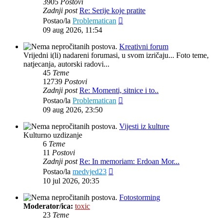
3905
Postovi
Zadnji post
Re: Serije koje pratite
Zadnji
Postao/la
Problematican
post
09 aug 2026, 11:54
Kreativni forum
Vrijedni i(li) nadareni forumasi, u svom izričaju... Foto teme,
natjecanja, autorski radovi...
45
Teme
12739
Postovi
Zadnji post
Re: Momenti, sitnice i to..
Zadnji
Postao/la
Problematican
post
09 aug 2026, 23:50
Vijesti iz kulture
Kulturno uzdizanje
6
Teme
11
Postovi
Zadnji post
Re: In memoriam: Erdoan Mor...
Zadnji
Postao/la
medvjed23
post
10 jul 2026, 20:35
Fotostorming
Moderator/ica:
toxic
23
Teme