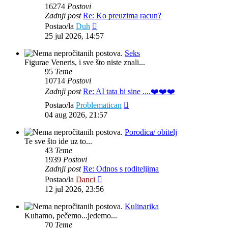
16274
Postovi
Zadnji post
Re: Ko preuzima racun?
Zadnji
Postao/la
Duh
post
25 jul 2026, 14:57
Seks
Figurae Veneris, i sve što niste znali...
95
Teme
10714
Postovi
Zadnji post
Re: AI tata bi sine ....❤️❤️❤️
Zadnji
Postao/la
Problematican
post
04 aug 2026, 21:57
Porodica/ obitelj
Te sve što ide uz to...
43
Teme
1939
Postovi
Zadnji post
Re: Odnos s roditeljima
Zadnji
Postao/la
Danci
post
12 jul 2026, 23:56
Kulinarika
Kuhamo, pečemo...jedemo...
70
Teme