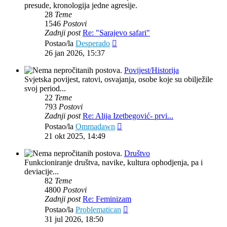
presude, kronologija jedne agresije.
28
Teme
1546
Postovi
Zadnji post
Re: "Sarajevo safari"
Zadnji
Postao/la
Desperado
post
26 jan 2026, 15:37
Povijest/Historija
Svjetska povijest, ratovi, osvajanja, osobe koje su obilježile
svoj period...
22
Teme
793
Postovi
Zadnji post
Re: Alija Izetbegović- prvi...
Zadnji
Postao/la
Ommadawn
post
21 okt 2025, 14:49
Društvo
Funkcioniranje društva, navike, kultura ophodjenja, pa i
deviacije...
82
Teme
4800
Postovi
Zadnji post
Re: Feminizam
Zadnji
Postao/la
Problematican
post
31 jul 2026, 18:50