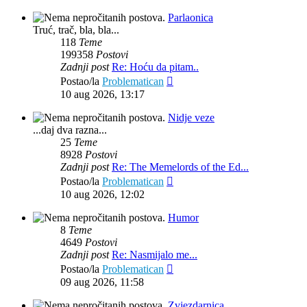
Parlaonica
Truć, trač, bla, bla...
118
Teme
199358
Postovi
Zadnji post
Re: Hoću da pitam..
Zadnji
Postao/la
Problematican
post
10 aug 2026, 13:17
Nidje veze
...daj dva razna...
25
Teme
8928
Postovi
Zadnji post
Re: The Memelords of the Ed...
Zadnji
Postao/la
Problematican
post
10 aug 2026, 12:02
Humor
8
Teme
4649
Postovi
Zadnji post
Re: Nasmijalo me...
Zadnji
Postao/la
Problematican
post
09 aug 2026, 11:58
Zvjezdarnica