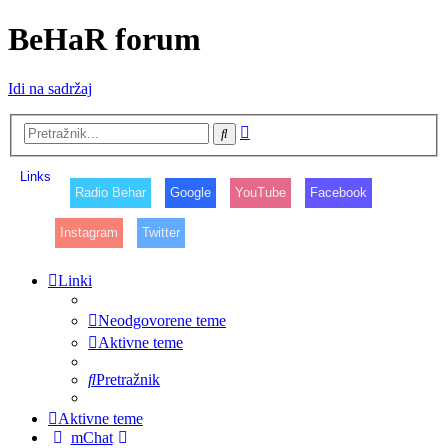
BeHaR forum
Idi na sadržaj
Napredno
Pretražnik
pretraživanje
Links
Radio Behar
Google
YouTube
Facebook
Instagram
Twitter
Linki
Neodgovorene teme
Aktivne teme
Pretražnik
Aktivne teme
mChat