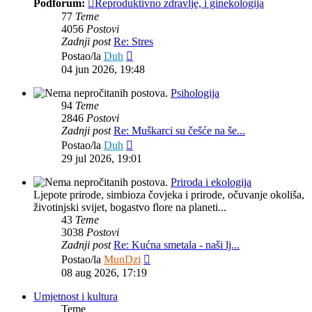
Podforum:
Reproduktivno zdravlje, i ginekologija
77
Teme
4056
Postovi
Zadnji post
Re: Stres
Zadnji
Postao/la
Duh
post
04 jun 2026, 19:48
Psihologija
94
Teme
2846
Postovi
Zadnji post
Re: Muškarci su češće na še...
Zadnji
Postao/la
Duh
post
29 jul 2026, 19:01
Priroda i ekologija
Ljepote prirode, simbioza čovjeka i prirode, očuvanje okoliša,
životinjski svijet, bogastvo flore na planeti...
43
Teme
3038
Postovi
Zadnji post
Re: Kućna smetala - naši lj...
Zadnji
Postao/la
MunDzi
post
08 aug 2026, 17:19
Umjetnost i kultura
Teme