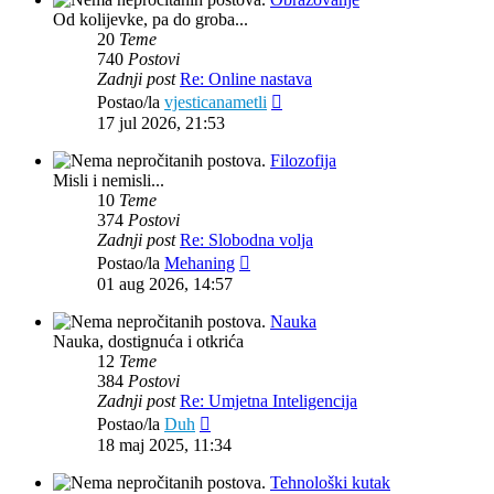
Od kolijevke, pa do groba...
20
Teme
740
Postovi
Zadnji post
Re: Online nastava
Zadnji
Postao/la
vjesticanametli
post
17 jul 2026, 21:53
Filozofija
Misli i nemisli...
10
Teme
374
Postovi
Zadnji post
Re: Slobodna volja
Zadnji
Postao/la
Mehaning
post
01 aug 2026, 14:57
Nauka
Nauka, dostignuća i otkrića
12
Teme
384
Postovi
Zadnji post
Re: Umjetna Inteligencija
Zadnji
Postao/la
Duh
post
18 maj 2025, 11:34
Tehnološki kutak