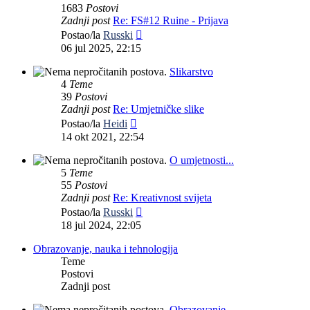
1683
Postovi
Zadnji post
Re: FS#12 Ruine - Prijava
Zadnji
Postao/la
Russki
post
06 jul 2025, 22:15
Slikarstvo
4
Teme
39
Postovi
Zadnji post
Re: Umjetničke slike
Zadnji
Postao/la
Heidi
post
14 okt 2021, 22:54
O umjetnosti...
5
Teme
55
Postovi
Zadnji post
Re: Kreativnost svijeta
Zadnji
Postao/la
Russki
post
18 jul 2024, 22:05
Obrazovanje, nauka i tehnologija
Teme
Postovi
Zadnji post
Obrazovanje