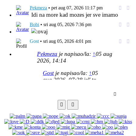
Pekmeza
•
pet aug 07, 2026 11:17 pm
Respond
Citir
Idi na more kad mozes jer sve imamo
to
[i
user
odgo
Bobi
•
sri aug 05, 2026 7:36 pm
Respond
Citir
to
[i
user
odgo
Gost
•
sri aug 05, 2026 4:01 pm
Respond
Citir
to
[i
Pekmeza
je napisao/la:
↑
05 aug
user
odgo
2026, 14:14
Gost
je napisao/la:
↑
05
aug 2026, 07:38
jel' to
fino rasporedjeno?
nije :(
Send
gdje te ima najvise
Smilies
BBCodes
Pekmeza
•
sri aug 05, 2026 2:14 pm
Respond
Citir
to
[i
Gost
je napisao/la:
↑
05 aug 2026,
user
odgo
07:38