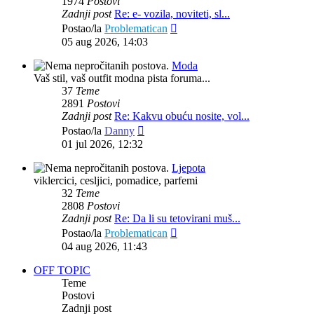
1974
Postovi
Zadnji post
Re: e- vozila, noviteti, sl...
Zadnji
Postao/la
Problematican
post
05 aug 2026, 14:03
Moda
Vaš stil, vaš outfit modna pista foruma...
37
Teme
2891
Postovi
Zadnji post
Re: Kakvu obuću nosite, vol...
Zadnji
Postao/la
Danny
post
01 jul 2026, 12:32
Ljepota
viklercici, cesljici, pomadice, parfemi
32
Teme
2808
Postovi
Zadnji post
Re: Da li su tetovirani muš...
Zadnji
Postao/la
Problematican
post
04 aug 2026, 11:43
OFF TOPIC
Teme
Postovi
Zadnji post