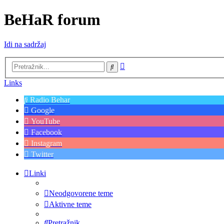
BeHaR forum
Idi na sadržaj
Napredno
Pretražnik
pretraživanje
Links
Radio Behar
Google
YouTube
Facebook
Instagram
Twitter
Linki
Neodgovorene teme
Aktivne teme
Pretražnik