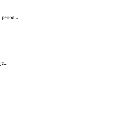
 period...
e...