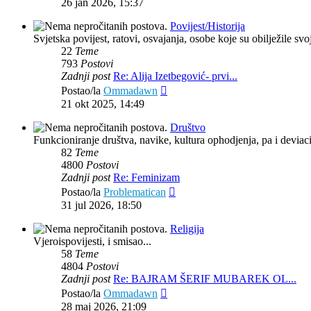
26 jan 2026, 15:37
Povijest/Historija
Svjetska povijest, ratovi, osvajanja, osobe koje su obilježile svoj
22
Teme
793
Postovi
Zadnji post
Re: Alija Izetbegović- prvi...
Zadnji
Postao/la
Ommadawn
post
21 okt 2025, 14:49
Društvo
Funkcioniranje društva, navike, kultura ophodjenja, pa i deviacij
82
Teme
4800
Postovi
Zadnji post
Re: Feminizam
Zadnji
Postao/la
Problematican
post
31 jul 2026, 18:50
Religija
Vjeroispovijesti, i smisao...
58
Teme
4804
Postovi
Zadnji post
Re: BAJRAM ŠERIF MUBAREK OL...
Zadnji
Postao/la
Ommadawn
post
28 maj 2026, 21:09