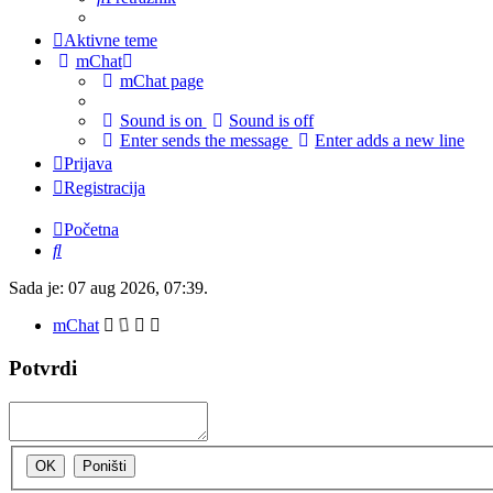
Aktivne teme
mChat
mChat page
Sound is on
Sound is off
Enter sends the message
Enter adds a new line
Prijava
Registracija
Početna
Pretražnik
Sada je: 07 aug 2026, 07:39.
mChat
Potvrdi