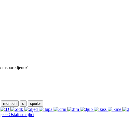
no rasporedjeno?
mention
s
spoiler
Ostali smajlići