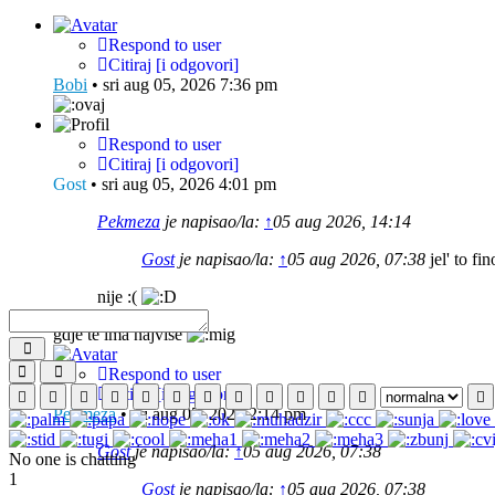
Respond to user
Citiraj [i odgovori]
Bobi
•
sri aug 05, 2026 7:36 pm
Respond to user
Citiraj [i odgovori]
Gost
•
sri aug 05, 2026 4:01 pm
Pekmeza
je napisao/la:
↑
05 aug 2026, 14:14
Gost
je napisao/la:
↑
05 aug 2026, 07:38
jel' to fi
nije :(
gdje te ima najvise
Send
Smilies
BBCodes
Respond to user
Citiraj [i odgovori]
Pekmeza
•
sri aug 05, 2026 2:14 pm
Gost
je napisao/la:
↑
05 aug 2026, 07:38
No one is chatting
1
Gost
je napisao/la:
↑
05 aug 2026, 07:38