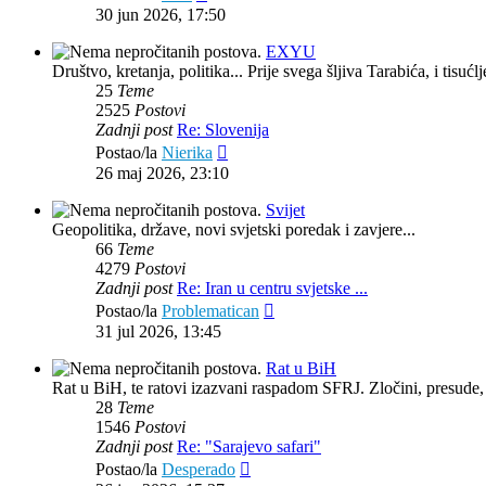
post
30 jun 2026, 17:50
EXYU
Društvo, kretanja, politika... Prije svega šljiva Tarabića, i tisućlj
25
Teme
2525
Postovi
Zadnji post
Re: Slovenija
Zadnji
Postao/la
Nierika
post
26 maj 2026, 23:10
Svijet
Geopolitika, države, novi svjetski poredak i zavjere...
66
Teme
4279
Postovi
Zadnji post
Re: Iran u centru svjetske ...
Zadnji
Postao/la
Problematican
post
31 jul 2026, 13:45
Rat u BiH
Rat u BiH, te ratovi izazvani raspadom SFRJ. Zločini, presude, 
28
Teme
1546
Postovi
Zadnji post
Re: "Sarajevo safari"
Zadnji
Postao/la
Desperado
post