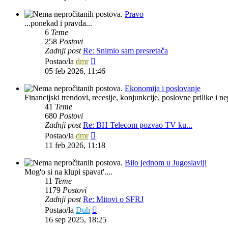
Pravo
...ponekad i pravda...
6
Teme
258
Postovi
Zadnji post
Re: Snimio sam presretača
Zadnji
Postao/la
dmr
post
05 feb 2026, 11:46
Ekonomija i poslovanje
Financijski trendovi, recesije, konjunkcije, poslovne prilike i nep
41
Teme
680
Postovi
Zadnji post
Re: BH Telecom pozvao TV ku...
Zadnji
Postao/la
dmr
post
11 feb 2026, 11:18
Bilo jednom u Jugoslaviji
Mog'o si na klupi spavat'....
11
Teme
1179
Postovi
Zadnji post
Re: Mitovi o SFRJ
Zadnji
Postao/la
Duh
post
16 sep 2025, 18:25