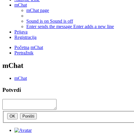
mChat
mChat page
Sound is on
Sound is off
Enter sends the message
Enter adds a new line
Prijava
Registracija
Početna
mChat
Pretražnik
mChat
mChat
Potvrdi