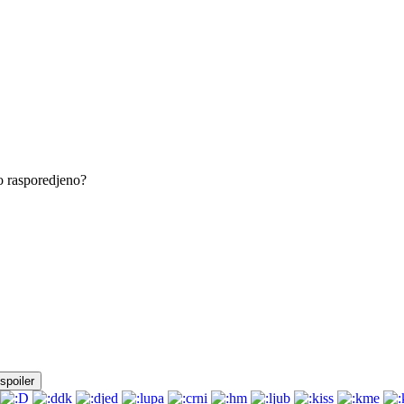
no rasporedjeno?
spoiler