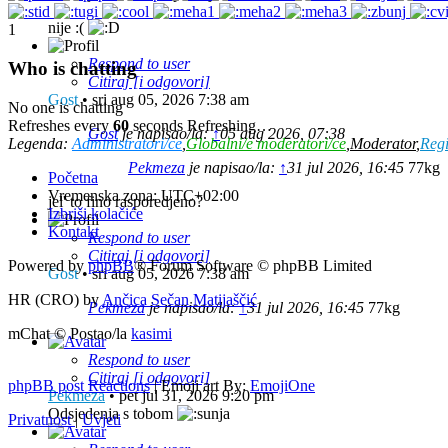
nije :(
1
Respond to user
Who is chatting
Citiraj [i odgovori]
Gost
•
sri aug 05, 2026 7:38 am
No one is chatting
Refreshes every
60
seconds
Refreshing…
Gost
je napisao/la:
↑
05 aug 2026, 07:38
Legenda:
Administratori/ce
,
Globalni/e moderatori/ce
,
Moderator
,
Regi
Pekmeza
je napisao/la:
↑
31 jul 2026, 16:45
77kg
Početna
Vremenska zona:
UTC+02:00
jel' to fino rasporedjeno?
Izbriši kolačiće
Kontakt
Respond to user
Citiraj [i odgovori]
Powered by
phpBB
® Forum Software © phpBB Limited
Gost
•
sri aug 05, 2026 7:38 am
HR (CRO) by
Ančica Sečan Matijaščić
Pekmeza
je napisao/la:
↑
31 jul 2026, 16:45
77kg
mChat © Postao/la
kasimi
Respond to user
Citiraj [i odgovori]
phpBB post Reactions
| Emoji art By:
EmojiOne
Pekmeza
•
pet jul 31, 2026 9:20 pm
Odsjedenja s tobom
Privatnost
|
Uvjeti