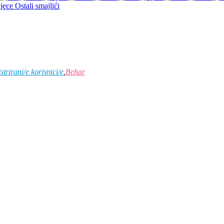
Ostali smajlići
strirani/e korisnici/e
,
Behar