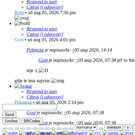
Respond to user
Citiraj [i odgovori]
Bobi
•
sri aug 05, 2026 7:36 pm
Respond to user
Citiraj [i odgovori]
Gost
•
sri aug 05, 2026 4:01 pm
Pekmeza
je napisao/la:
↑
05 aug 2026, 14:14
Gost
je napisao/la:
↑
05 aug 2026, 07:38
jel' to fi
nije :(
gdje te ima najvise
Respond to user
Citiraj [i odgovori]
Pekmeza
•
sri aug 05, 2026 2:14 pm
Gost
je napisao/la:
↑
05 aug 2026, 07:38
Send
Smilies
BBCodes
Gost
je napisao/la:
↑
05 aug 2026, 07:38
mention
s
jel' to fino rasporedjeno?