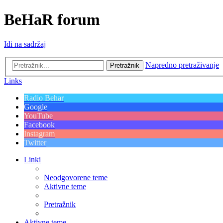
BeHaR forum
Idi na sadržaj
Napredno pretraživanje
Pretražnik
Links
Radio Behar
Google
YouTube
Facebook
Instagram
Twitter
Linki
Neodgovorene teme
Aktivne teme
Pretražnik
Aktivne teme