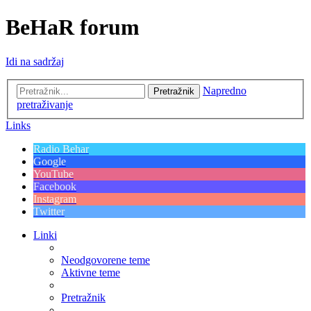
BeHaR forum
Idi na sadržaj
Napredno
Pretražnik
pretraživanje
Links
Radio Behar
Google
YouTube
Facebook
Instagram
Twitter
Linki
Neodgovorene teme
Aktivne teme
Pretražnik