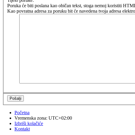
Tijelo poruke:
Poruka će biti poslana kao običan tekst, stoga nemoj koristiti H
Kao povratna adresa za poruku bit će navedena tvoja adresa elektro
Početna
Vremenska zona:
UTC+02:00
Izbriši kolačiće
Kontakt