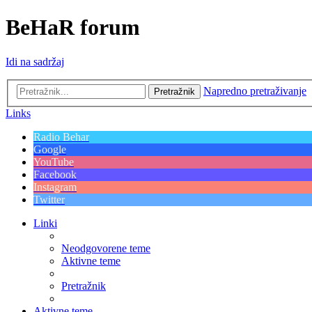
BeHaR forum
Idi na sadržaj
Napredno pretraživanje
Pretražnik
Links
Radio Behar
Google
YouTube
Facebook
Instagram
Twitter
Linki
Neodgovorene teme
Aktivne teme
Pretražnik
Aktivne teme