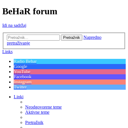
BeHaR forum
Idi na sadržaj
Napredno
Pretražnik
pretraživanje
Links
Radio Behar
Google
YouTube
Facebook
Instagram
Twitter
Linki
Neodgovorene teme
Aktivne teme
Pretražnik