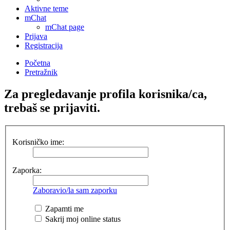
Aktivne teme
mChat
mChat page
Prijava
Registracija
Početna
Pretražnik
Za pregledavanje profila korisnika/ca,
trebaš se prijaviti.
Korisničko ime:
Zaporka:
Zaboravio/la sam zaporku
Zapamti me
Sakrij moj online status