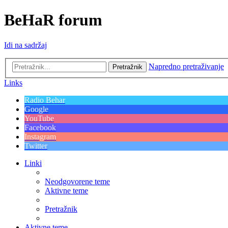
BeHaR forum
Idi na sadržaj
Napredno pretraživanje
Pretražnik
Links
Radio Behar
Google
YouTube
Facebook
Instagram
Twitter
Linki
Neodgovorene teme
Aktivne teme
Pretražnik
Aktivne teme