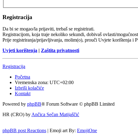
Registracija
Da bi se mogao/la prijaviti, trebaš se registrirati.
Registracijom, koja traje nekoliko sekundi, dobivaš ovlasti/mogućnost
Prije registriranja/prijavljivanja, molim(o), prouči Uvjete korištenja i 
Uvjeti korištenja
|
Zaštita privatnosti
Registracija
Početna
Vremenska zona:
UTC+02:00
Izbriši kolačiće
Kontakt
Powered by
phpBB
® Forum Software © phpBB Limited
HR (CRO) by
Ančica Sečan Matijaščić
phpBB post Reactions
| Emoji art By:
EmojiOne