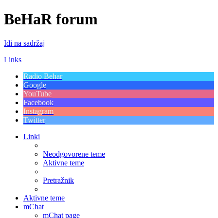
BeHaR forum
Idi na sadržaj
Links
Radio Behar
Google
YouTube
Facebook
Instagram
Twitter
Linki
Neodgovorene teme
Aktivne teme
Pretražnik
Aktivne teme
mChat
mChat page