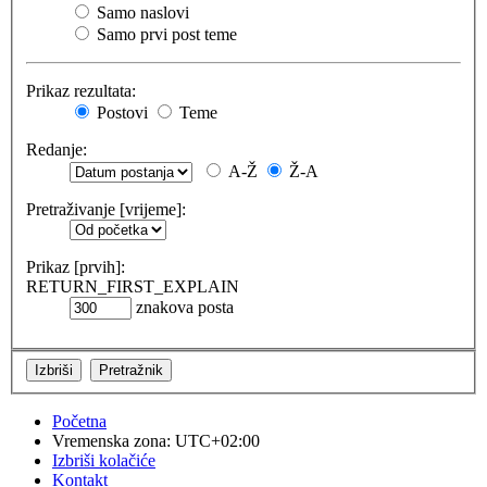
Samo naslovi
Samo prvi post teme
Prikaz rezultata:
Postovi
Teme
Redanje:
A-Ž
Ž-A
Pretraživanje [vrijeme]:
Prikaz [prvih]:
RETURN_FIRST_EXPLAIN
znakova posta
Početna
Vremenska zona:
UTC+02:00
Izbriši kolačiće
Kontakt