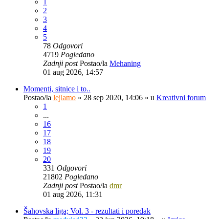
1
2
3
4
5
78
Odgovori
4719
Pogledano
Zadnji post
Postao/la
Mehaning
01 aug 2026, 14:57
Momenti, sitnice i to..
Postao/la
lejlamo
»
28 sep 2020, 14:06
» u
Kreativni forum
1
...
16
17
18
19
20
331
Odgovori
21802
Pogledano
Zadnji post
Postao/la
dmr
01 aug 2026, 11:31
Šahovska liga; Vol. 3 - rezultati i poredak