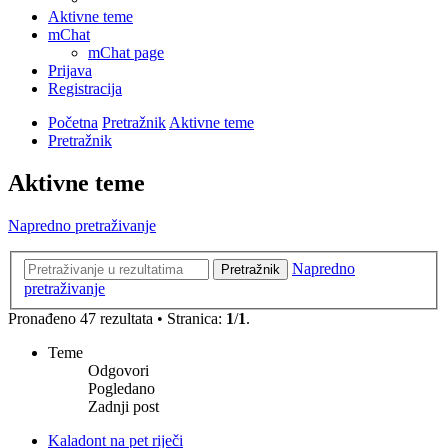
Aktivne teme
mChat
mChat page
Prijava
Registracija
Početna
Pretražnik
Aktivne teme
Pretražnik
Aktivne teme
Napredno pretraživanje
Napredno
Pretražnik
pretraživanje
Pronađeno 47 rezultata • Stranica:
1
/
1
.
Teme
Odgovori
Pogledano
Zadnji post
Kaladont na pet riječi