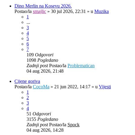
Dino Merlin na Kosevu 2026.
Postao/la
smajlic
»
30 jul 2026, 22:31
» u
Muzika
1
...
3
4
5
6
7
109
Odgovori
1098
Pogledano
Zadnji post
Postao/la
Problematican
04 aug 2026, 21:48
Cijene goriva
Postao/la
CocoMa
»
21 jun 2022, 14:17
» u
Vijesti
1
2
3
4
51
Odgovori
3155
Pogledano
Zadnji post
Postao/la
Spock
04 aug 2026, 14:28