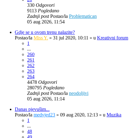
330
Odgovori
9113
Pogledano
Zadnji post
Postao/la
Problematican
05 aug 2026, 11:54
Gdje se u ovom trenu nalazite?
Postao/la
Miss Y.
»
31 jul 2020, 10:11
» u
Kreativni forum
1
...
260
261
262
263
264
4478
Odgovori
280795
Pogledano
Zadnji post
Postao/la
neodoljivi
05 aug 2026, 11:14
Danas pjevušim...
Postao/la
medvjed23
»
09 aug 2020, 12:13
» u
Muzika
1
...
48
49