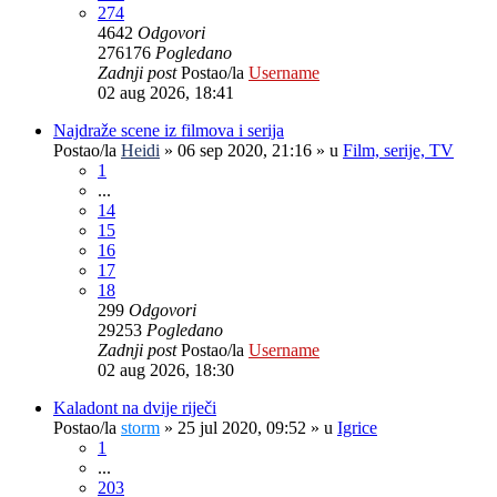
274
4642
Odgovori
276176
Pogledano
Zadnji post
Postao/la
Username
02 aug 2026, 18:41
Najdraže scene iz filmova i serija
Postao/la
Heidi
»
06 sep 2020, 21:16
» u
Film, serije, TV
1
...
14
15
16
17
18
299
Odgovori
29253
Pogledano
Zadnji post
Postao/la
Username
02 aug 2026, 18:30
Kaladont na dvije riječi
Postao/la
storm
»
25 jul 2020, 09:52
» u
Igrice
1
...
203