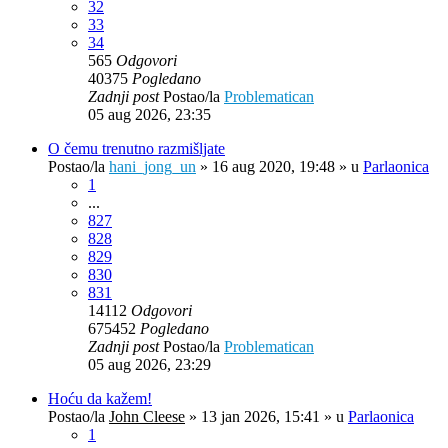
32
33
34
565
Odgovori
40375
Pogledano
Zadnji post
Postao/la
Problematican
05 aug 2026, 23:35
O čemu trenutno razmišljate
Postao/la
hani_jong_un
»
16 aug 2020, 19:48
» u
Parlaonica
1
...
827
828
829
830
831
14112
Odgovori
675452
Pogledano
Zadnji post
Postao/la
Problematican
05 aug 2026, 23:29
Hoću da kažem!
Postao/la
John Cleese
»
13 jan 2026, 15:41
» u
Parlaonica
1