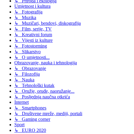
↳ Priroda i ekologija
Umjetnost i kultura
↳ Fotografija
↳ Muzika
↳ Muzičari, bendovi, diskografija
↳ Film, serije, TV
↳ Kreativni forum
↳ Vijesti iz kulture
↳ Fotostorming
↳ Slikarstvo
↳ O umjetnosti...
Obrazovanje, nauka i tehnologija
↳ Obrazovanje
↳ Filozofija
↳ Nauka
↳ Tehnološki kutak
↳ Oružje, oruđe, naoružanje...
↳ Posljednja naučna otkrića
Internet
↳ Smartphones
↳ Društvene mreže, mediji, portali
↳ Gaming corner
Sport
↳ EURO 2020