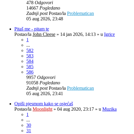
478
Odgovori
14667
Pogledano
Zadnji post
Postao/la
Problematican
05 aug 2026, 23:48
Pitaš me - pitam te
Postao/la
John Cleese
»
14 jan 2026, 14:13
» u
Igrice
1
...
582
583
584
585
586
9957
Odgovori
91058
Pogledano
Zadnji post
Postao/la
Problematican
05 aug 2026, 23:41
Opiši pjesmom kako se osjećaš
Postao/la
Moonlight
»
04 aug 2020, 23:17
» u
Muzika
1
...
30
31