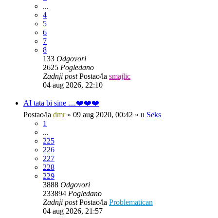
...
4
5
6
7
8
133
Odgovori
2625
Pogledano
Zadnji post
Postao/la
smajlic
04 aug 2026, 22:10
AI tata bi sine ....❤️❤️❤️
Postao/la
dmr
»
09 aug 2020, 00:42
» u
Seks
1
...
225
226
227
228
229
3888
Odgovori
233894
Pogledano
Zadnji post
Postao/la
Problematican
04 aug 2026, 21:57