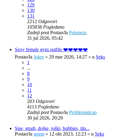
129
130
131
2212
Odgovori
105838
Pogledano
Zadnji post
Postao/la
Pekmeza
31 jul 2026, 05:42
Sexy female gym outfits ❤️❤️❤️❤️❤️
Postao/la
Joker
»
29 mar 2026, 14:27
» u
Seks
1
...
8
9
10
11
12
203
Odgovori
4113
Pogledano
Zadnji post
Postao/la
Problematican
30 jul 2026, 20:29
Sise, grudi, dojke, joški, bubbies, tits...
Postao/la
storm
»
12 okt 2023, 12:23
» u
Seks