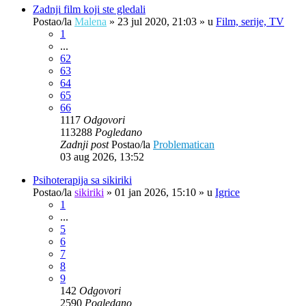
Zadnji film koji ste gledali
Postao/la
Malena
»
23 jul 2020, 21:03
» u
Film, serije, TV
1
...
62
63
64
65
66
1117
Odgovori
113288
Pogledano
Zadnji post
Postao/la
Problematican
03 aug 2026, 13:52
Psihoterapija sa sikiriki
Postao/la
sikiriki
»
01 jan 2026, 15:10
» u
Igrice
1
...
5
6
7
8
9
142
Odgovori
2590
Pogledano