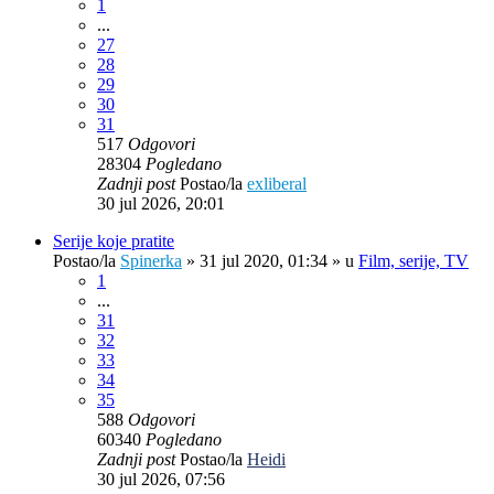
1
...
27
28
29
30
31
517
Odgovori
28304
Pogledano
Zadnji post
Postao/la
exliberal
30 jul 2026, 20:01
Serije koje pratite
Postao/la
Spinerka
»
31 jul 2020, 01:34
» u
Film, serije, TV
1
...
31
32
33
34
35
588
Odgovori
60340
Pogledano
Zadnji post
Postao/la
Heidi
30 jul 2026, 07:56