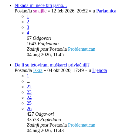
Nikada mi nece biti jasno...
Postao/la
smajlic
»
12 feb 2026, 20:52
» u
Parlaonica
1
2
3
4
67
Odgovori
1643
Pogledano
Zadnji post
Postao/la
Problematican
04 aug 2026, 11:45
Da li su tetovirani muškarci privlačniji?
Postao/la
Iskra
»
04 okt 2020, 17:49
» u
Ljepota
1
...
22
23
24
25
26
427
Odgovori
33573
Pogledano
Zadnji post
Postao/la
Problematican
04 aug 2026, 11:43