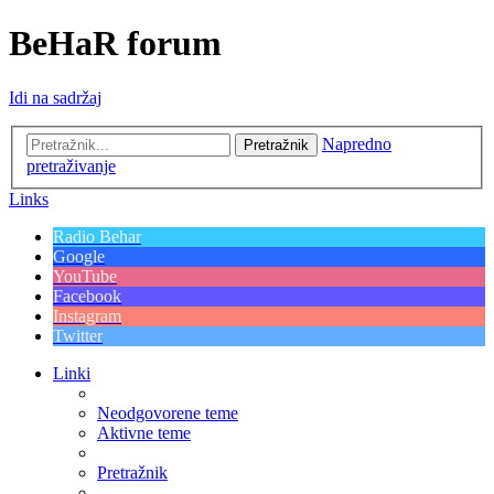
BeHaR forum
Idi na sadržaj
Napredno
Pretražnik
pretraživanje
Links
Radio Behar
Google
YouTube
Facebook
Instagram
Twitter
Linki
Neodgovorene teme
Aktivne teme
Pretražnik