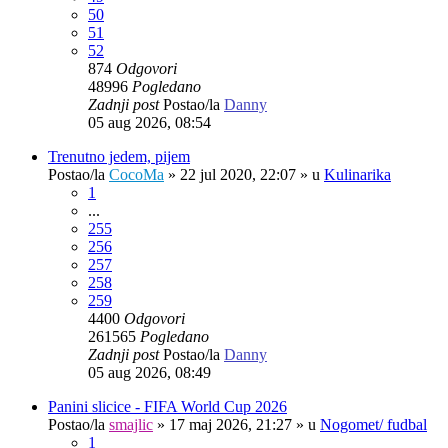
50
51
52
874
Odgovori
48996
Pogledano
Zadnji post
Postao/la
Danny
05 aug 2026, 08:54
Trenutno jedem, pijem
Postao/la
CocoMa
»
22 jul 2020, 22:07
» u
Kulinarika
1
...
255
256
257
258
259
4400
Odgovori
261565
Pogledano
Zadnji post
Postao/la
Danny
05 aug 2026, 08:49
Panini slicice - FIFA World Cup 2026
Postao/la
smajlic
»
17 maj 2026, 21:27
» u
Nogomet/ fudbal
1