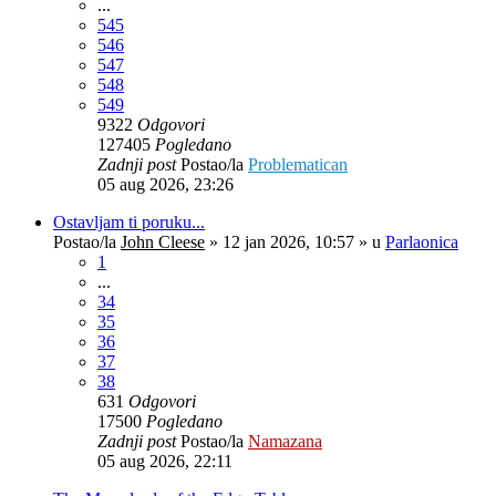
...
545
546
547
548
549
9322
Odgovori
127405
Pogledano
Zadnji post
Postao/la
Problematican
05 aug 2026, 23:26
Ostavljam ti poruku...
Postao/la
John Cleese
»
12 jan 2026, 10:57
» u
Parlaonica
1
...
34
35
36
37
38
631
Odgovori
17500
Pogledano
Zadnji post
Postao/la
Namazana
05 aug 2026, 22:11