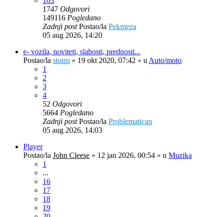
103
1747
Odgovori
149116
Pogledano
Zadnji post
Postao/la
Pekmeza
05 aug 2026, 14:20
e- vozila, noviteti, slabosti, prednosti...
Postao/la
storm
»
19 okt 2020, 07:42
» u
Auto/moto
1
2
3
4
52
Odgovori
5664
Pogledano
Zadnji post
Postao/la
Problematican
05 aug 2026, 14:03
Player
Postao/la
John Cleese
»
12 jan 2026, 00:54
» u
Muzika
1
...
16
17
18
19
20