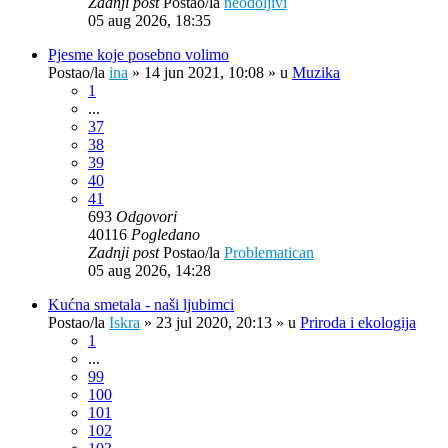
Zadnji post
Postao/la
neodoljivi
05 aug 2026, 18:35
Pjesme koje posebno volimo
Postao/la
ina
»
14 jun 2021, 10:08
» u
Muzika
1
...
37
38
39
40
41
693
Odgovori
40116
Pogledano
Zadnji post
Postao/la
Problematican
05 aug 2026, 14:28
Kućna smetala - naši ljubimci
Postao/la
Iskra
»
23 jul 2020, 20:13
» u
Priroda i ekologija
1
...
99
100
101
102