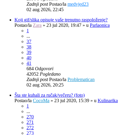
Zadnji post
Postao/la
medvjed23
02 aug 2026, 22:45
Koji gif/slika opisuje vaše trenutno raspoloženje?
Postao/la
Zara
»
23 jul 2020, 19:47
» u
Parlaonica
1
...
37
38
39
40
41
684
Odgovori
42052
Pogledano
Zadnji post
Postao/la
Problematican
02 aug 2026, 20:25
Šta ste kuhali za ručak/večeru? (foto)
Postao/la
CocoMa
»
23 jul 2020, 15:39
» u
Kulinarika
1
...
270
271
272
273