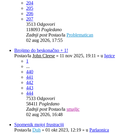
204
205
206
207
3513
Odgovori
118093
Pogledano
Zadnji post
Postao/la
Problematican
02 aug 2026, 17:55
Brojimo do beskonačno + 1!
Postao/la
John Cleese
»
11 nov 2025, 19:11
» u
Igrice
1
...
440
441
442
443
444
7533
Odgovori
58411
Pogledano
Zadnji post
Postao/la
smajlic
02 aug 2026, 16:48
Spomenik mojoj frustraciji
Postao/la
Duh
»
01 okt 2023, 12:19
» u
Parlaonica