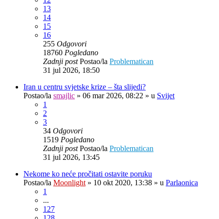
13
14
15
16
255
Odgovori
18760
Pogledano
Zadnji post
Postao/la
Problematican
31 jul 2026, 18:50
Iran u centru svjetske krize – šta slijedi?
Postao/la
smajlic
»
06 mar 2026, 08:22
» u
Svijet
1
2
3
34
Odgovori
1519
Pogledano
Zadnji post
Postao/la
Problematican
31 jul 2026, 13:45
Nekome ko neće pročitati ostavite poruku
Postao/la
Moonlight
»
10 okt 2020, 13:38
» u
Parlaonica
1
...
127
128