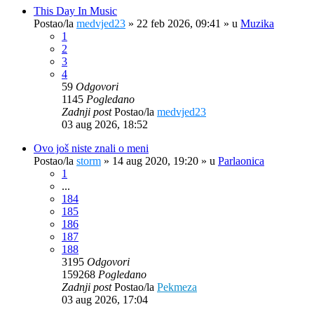
This Day In Music
Postao/la
medvjed23
»
22 feb 2026, 09:41
» u
Muzika
1
2
3
4
59
Odgovori
1145
Pogledano
Zadnji post
Postao/la
medvjed23
03 aug 2026, 18:52
Ovo još niste znali o meni
Postao/la
storm
»
14 aug 2020, 19:20
» u
Parlaonica
1
...
184
185
186
187
188
3195
Odgovori
159268
Pogledano
Zadnji post
Postao/la
Pekmeza
03 aug 2026, 17:04