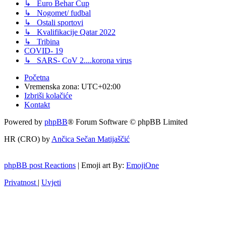
↳ Euro Behar Cup
↳ Nogomet/ fudbal
↳ Ostali sportovi
↳ Kvalifikacije Qatar 2022
↳ Tribina
COVID- 19
↳ SARS- CoV 2....korona virus
Početna
Vremenska zona:
UTC+02:00
Izbriši kolačiće
Kontakt
Powered by
phpBB
® Forum Software © phpBB Limited
HR (CRO) by
Ančica Sečan Matijaščić
phpBB post Reactions
| Emoji art By:
EmojiOne
Privatnost
|
Uvjeti