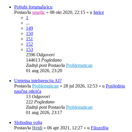
Poljubi forumaša/icu
Postao/la
smajlic
»
08 okt 2020, 22:15
» u
Igrice
1
...
149
150
151
152
153
2596
Odgovori
144613
Pogledano
Zadnji post
Postao/la
Problematican
01 aug 2026, 23:20
Umjetna inteligencija AI?
Postao/la
Problematican
»
28 jul 2026, 12:53
» u
Posljednja
naučna otkrića
13
Odgovori
222
Pogledano
Zadnji post
Postao/la
Problematican
01 aug 2026, 23:17
Slobodna volja
Postao/la
Heidi
»
06 apr 2021, 12:27
» u
Filozofija