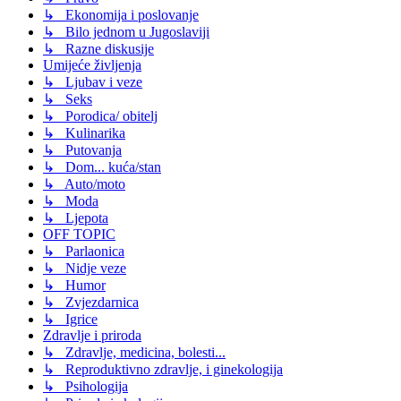
↳ Ekonomija i poslovanje
↳ Bilo jednom u Jugoslaviji
↳ Razne diskusije
Umijeće življenja
↳ Ljubav i veze
↳ Seks
↳ Porodica/ obitelj
↳ Kulinarika
↳ Putovanja
↳ Dom... kuća/stan
↳ Auto/moto
↳ Moda
↳ Ljepota
OFF TOPIC
↳ Parlaonica
↳ Nidje veze
↳ Humor
↳ Zvjezdarnica
↳ Igrice
Zdravlje i priroda
↳ Zdravlje, medicina, bolesti...
↳ Reproduktivno zdravlje, i ginekologija
↳ Psihologija