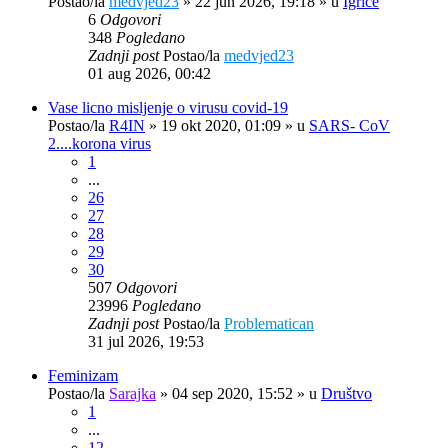
Postao/la
medvjed23
»
22 jun 2026, 19:18
» u
Igrice
6
Odgovori
348
Pogledano
Zadnji post
Postao/la
medvjed23
01 aug 2026, 00:42
Vase licno misljenje o virusu covid-19
Postao/la
R4IN
»
19 okt 2020, 01:09
» u
SARS- CoV
2....korona virus
1
...
26
27
28
29
30
507
Odgovori
23996
Pogledano
Zadnji post
Postao/la
Problematican
31 jul 2026, 19:53
Feminizam
Postao/la
Sarajka
»
04 sep 2020, 15:52
» u
Društvo
1
...
12