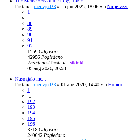
The Memelords of the Edgy Table
Postao/la
medvjed23
»
15 jun 2025, 18:06
» u
Nidje veze
1
...
88
89
90
91
92
1559
Odgovori
42956
Pogledano
Zadnji post
Postao/la
sikiriki
05 aug 2026, 20:58
Nasmijalo me...
Postao/la
medvjed23
»
01 aug 2020, 14:40
» u
Humor
1
...
192
193
194
195
196
3318
Odgovori
240042
Pogledano