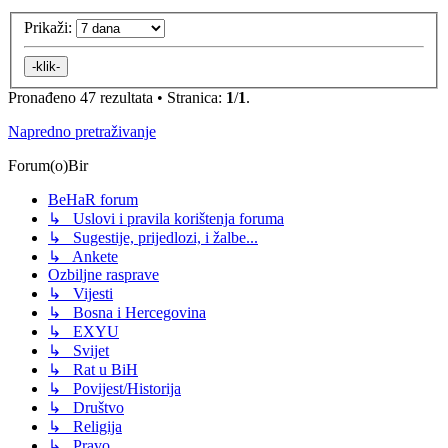
Prikaži:
Pronađeno 47 rezultata • Stranica:
1
/
1
.
Napredno pretraživanje
Forum(o)Bir
BeHaR forum
↳ Uslovi i pravila korištenja foruma
↳ Sugestije, prijedlozi, i žalbe...
↳ Ankete
Ozbiljne rasprave
↳ Vijesti
↳ Bosna i Hercegovina
↳ EXYU
↳ Svijet
↳ Rat u BiH
↳ Povijest/Historija
↳ Društvo
↳ Religija
↳ Pravo