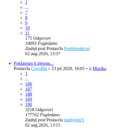
1
...
7
8
9
10
11
175
Odgovori
10093
Pogledano
Zadnji post
Postao/la
Problematican
02 aug 2026, 13:37
Poklanjam ti pjesmu...
Postao/la
CocoMa
»
23 jul 2020, 16:05
» u
Muzika
1
...
186
187
188
189
190
3218
Odgovori
177762
Pogledano
Zadnji post
Postao/la
medvjed23
02 aug 2026, 13:15