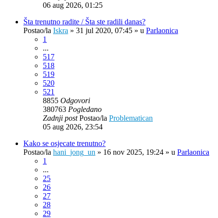
06 aug 2026, 01:25
Šta trenutno radite / Šta ste radili danas?
Postao/la
Iskra
»
31 jul 2020, 07:45
» u
Parlaonica
1
...
517
518
519
520
521
8855
Odgovori
380763
Pogledano
Zadnji post
Postao/la
Problematican
05 aug 2026, 23:54
Kako se osjecate trenutno?
Postao/la
hani_jong_un
»
16 nov 2025, 19:24
» u
Parlaonica
1
...
25
26
27
28
29