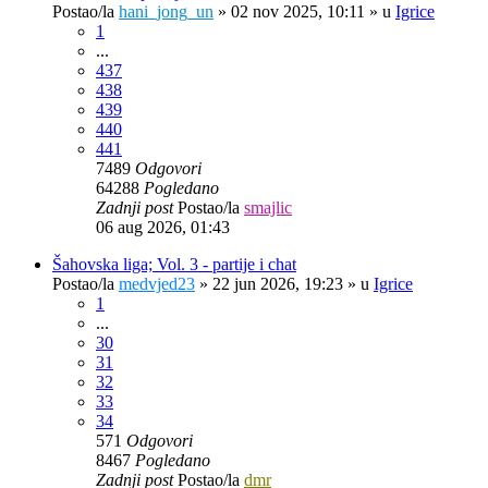
Postao/la
hani_jong_un
»
02 nov 2025, 10:11
» u
Igrice
1
...
437
438
439
440
441
7489
Odgovori
64288
Pogledano
Zadnji post
Postao/la
smajlic
06 aug 2026, 01:43
Šahovska liga; Vol. 3 - partije i chat
Postao/la
medvjed23
»
22 jun 2026, 19:23
» u
Igrice
1
...
30
31
32
33
34
571
Odgovori
8467
Pogledano
Zadnji post
Postao/la
dmr