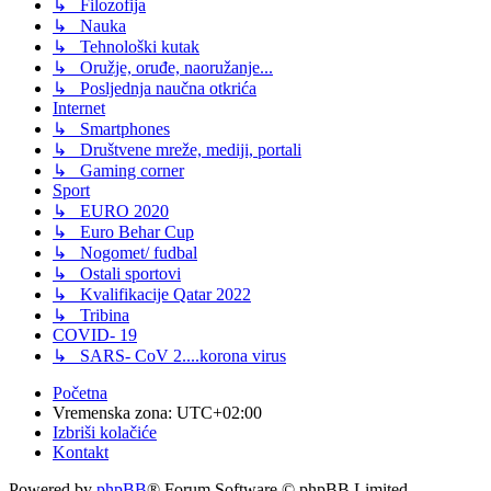
↳ Filozofija
↳ Nauka
↳ Tehnološki kutak
↳ Oružje, oruđe, naoružanje...
↳ Posljednja naučna otkrića
Internet
↳ Smartphones
↳ Društvene mreže, mediji, portali
↳ Gaming corner
Sport
↳ EURO 2020
↳ Euro Behar Cup
↳ Nogomet/ fudbal
↳ Ostali sportovi
↳ Kvalifikacije Qatar 2022
↳ Tribina
COVID- 19
↳ SARS- CoV 2....korona virus
Početna
Vremenska zona:
UTC+02:00
Izbriši kolačiće
Kontakt
Powered by
phpBB
® Forum Software © phpBB Limited