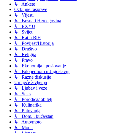
↳ Ankete
Ozbiljne rasprave
↳ Vijesti
↳ Bosna i Hercegovina
↳ EXYU
↳ Svijet
↳ Rat u BiH
↳ Povijest/Historija
↳ Društvo
↳ Religija
↳ Pravo
↳ Ekonomija i poslovanje
↳ Bilo jednom u Jugoslaviji
↳ Razne diskusije
Umijeće življenja
↳ Ljubav i veze
↳ Seks
↳ Porodica/ obitelj
↳ Kulinarika
↳ Putovanja
↳ Dom... kuća/stan
↳ Auto/moto
↳ Moda