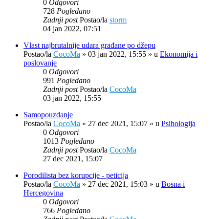
0
Odgovori
728
Pogledano
Zadnji post
Postao/la
storm
04 jan 2022, 07:51
Vlast najbrutalnije udara građane po džepu
Postao/la
CocoMa
»
03 jan 2022, 15:55
» u
Ekonomija i
poslovanje
0
Odgovori
991
Pogledano
Zadnji post
Postao/la
CocoMa
03 jan 2022, 15:55
Samopouzdanje
Postao/la
CocoMa
»
27 dec 2021, 15:07
» u
Psihologija
0
Odgovori
1013
Pogledano
Zadnji post
Postao/la
CocoMa
27 dec 2021, 15:07
Porodilista bez korupcije - peticija
Postao/la
CocoMa
»
27 dec 2021, 15:03
» u
Bosna i
Hercegovina
0
Odgovori
766
Pogledano