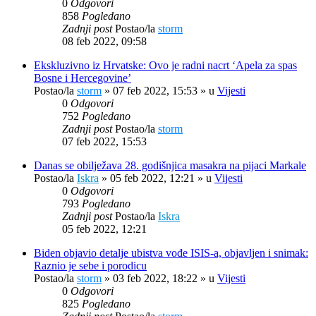
0
Odgovori
858
Pogledano
Zadnji post
Postao/la
storm
08 feb 2022, 09:58
Ekskluzivno iz Hrvatske: Ovo je radni nacrt ‘Apela za spas
Bosne i Hercegovine’
Postao/la
storm
»
07 feb 2022, 15:53
» u
Vijesti
0
Odgovori
752
Pogledano
Zadnji post
Postao/la
storm
07 feb 2022, 15:53
Danas se obilježava 28. godišnjica masakra na pijaci Markale
Postao/la
Iskra
»
05 feb 2022, 12:21
» u
Vijesti
0
Odgovori
793
Pogledano
Zadnji post
Postao/la
Iskra
05 feb 2022, 12:21
Biden objavio detalje ubistva vođe ISIS-a, objavljen i snimak:
Raznio je sebe i porodicu
Postao/la
storm
»
03 feb 2022, 18:22
» u
Vijesti
0
Odgovori
825
Pogledano