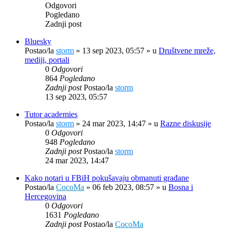
Odgovori
Pogledano
Zadnji post
Bluesky
Postao/la
storm
»
13 sep 2023, 05:57
» u
Društvene mreže,
mediji, portali
0
Odgovori
864
Pogledano
Zadnji post
Postao/la
storm
13 sep 2023, 05:57
Tutor academies
Postao/la
storm
»
24 mar 2023, 14:47
» u
Razne diskusije
0
Odgovori
948
Pogledano
Zadnji post
Postao/la
storm
24 mar 2023, 14:47
Kako notari u FBiH pokušavaju obmanuti građane
Postao/la
CocoMa
»
06 feb 2023, 08:57
» u
Bosna i
Hercegovina
0
Odgovori
1631
Pogledano
Zadnji post
Postao/la
CocoMa