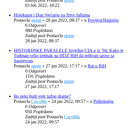
Zadnji post
Postao/la
storm
03 feb 2022, 18:22
Holokaust i Dan Sjećanja na žrtve fašizma
Postao/la
storm
»
28 jan 2022, 08:37
» u
Povijest/Historija
0
Odgovori
980
Pogledano
Zadnji post
Postao/la
storm
28 jan 2022, 08:37
HISTORIJSKE PARALELE Izvještaj CIA-e iz '94: Kako je
Tuđman vršio pritisak na HDZ BiH da prihvati savez sa
Sarajevom
Postao/la
storm
»
27 jan 2022, 17:17
» u
Rat u BiH
0
Odgovori
1191
Pogledano
Zadnji post
Postao/la
storm
27 jan 2022, 17:17
što neki ljudi vole tužne drame?
Postao/la
CocoMa
»
24 jan 2022, 09:57
» u
Psihologija
0
Odgovori
950
Pogledano
Zadnji post
Postao/la
CocoMa
24 jan 2022, 09:57