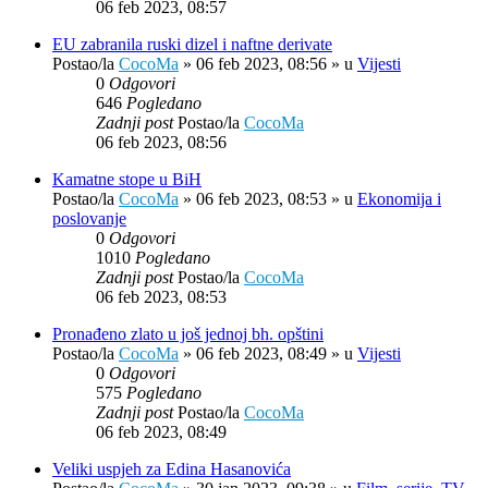
06 feb 2023, 08:57
EU zabranila ruski dizel i naftne derivate
Postao/la
CocoMa
»
06 feb 2023, 08:56
» u
Vijesti
0
Odgovori
646
Pogledano
Zadnji post
Postao/la
CocoMa
06 feb 2023, 08:56
Kamatne stope u BiH
Postao/la
CocoMa
»
06 feb 2023, 08:53
» u
Ekonomija i
poslovanje
0
Odgovori
1010
Pogledano
Zadnji post
Postao/la
CocoMa
06 feb 2023, 08:53
Pronađeno zlato u još jednoj bh. opštini
Postao/la
CocoMa
»
06 feb 2023, 08:49
» u
Vijesti
0
Odgovori
575
Pogledano
Zadnji post
Postao/la
CocoMa
06 feb 2023, 08:49
Veliki uspjeh za Edina Hasanovića