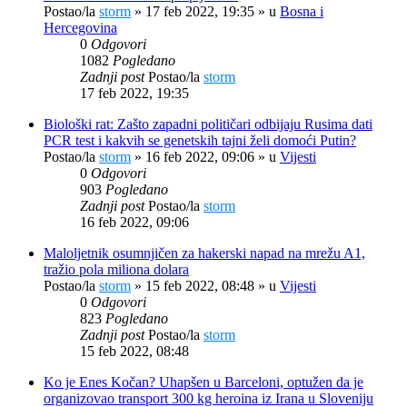
Postao/la
storm
»
17 feb 2022, 19:35
» u
Bosna i
Hercegovina
0
Odgovori
1082
Pogledano
Zadnji post
Postao/la
storm
17 feb 2022, 19:35
Biološki rat: Zašto zapadni političari odbijaju Rusima dati
PCR test i kakvih se genetskih tajni želi domoći Putin?
Postao/la
storm
»
16 feb 2022, 09:06
» u
Vijesti
0
Odgovori
903
Pogledano
Zadnji post
Postao/la
storm
16 feb 2022, 09:06
Maloljetnik osumnjičen za hakerski napad na mrežu A1,
tražio pola miliona dolara
Postao/la
storm
»
15 feb 2022, 08:48
» u
Vijesti
0
Odgovori
823
Pogledano
Zadnji post
Postao/la
storm
15 feb 2022, 08:48
Ko je Enes Kočan? Uhapšen u Barceloni, optužen da je
organizovao transport 300 kg heroina iz Irana u Sloveniju