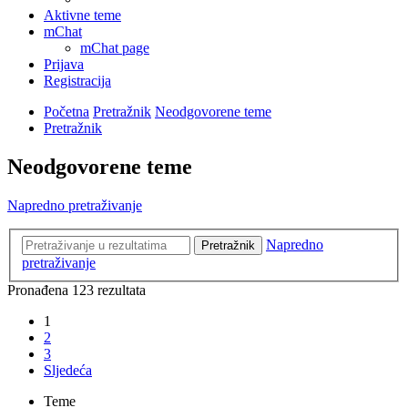
Aktivne teme
mChat
mChat page
Prijava
Registracija
Početna
Pretražnik
Neodgovorene teme
Pretražnik
Neodgovorene teme
Napredno pretraživanje
Napredno
Pretražnik
pretraživanje
Pronađena 123 rezultata
1
2
3
Sljedeća
Teme