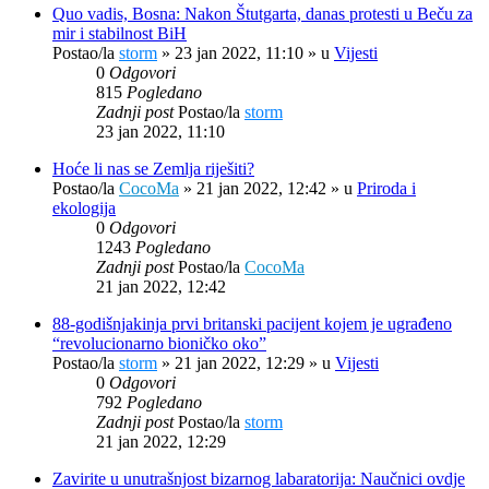
Quo vadis, Bosna: Nakon Štutgarta, danas protesti u Beču za
mir i stabilnost BiH
Postao/la
storm
»
23 jan 2022, 11:10
» u
Vijesti
0
Odgovori
815
Pogledano
Zadnji post
Postao/la
storm
23 jan 2022, 11:10
Hoće li nas se Zemlja riješiti?
Postao/la
CocoMa
»
21 jan 2022, 12:42
» u
Priroda i
ekologija
0
Odgovori
1243
Pogledano
Zadnji post
Postao/la
CocoMa
21 jan 2022, 12:42
88-godišnjakinja prvi britanski pacijent kojem je ugrađeno
“revolucionarno bioničko oko”
Postao/la
storm
»
21 jan 2022, 12:29
» u
Vijesti
0
Odgovori
792
Pogledano
Zadnji post
Postao/la
storm
21 jan 2022, 12:29
Zavirite u unutrašnjost bizarnog labaratorija: Naučnici ovdje