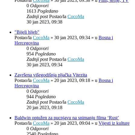
Postao/la
CocoMa
»
30 jan 2023, 09:38
» u
Film, serije, TV
0
Odgovori
1613
Pogledano
Zadnji post
Postao/la
CocoMa
30 jan 2023, 09:38
"Bijeli hljeb"
Postao/la
CocoMa
»
30 jan 2023, 09:34
» u
Bosna i
Hercegovina
0
Odgovori
954
Pogledano
Zadnji post
Postao/la
CocoMa
30 jan 2023, 09:34
Završena višegodišnja pljačka Vitezita
Postao/la
CocoMa
»
20 jan 2023, 09:18
» u
Bosna i
Hercegovina
0
Odgovori
944
Pogledano
Zadnji post
Postao/la
CocoMa
20 jan 2023, 09:18
Baldwin optužen za pucnjavu na snimanju filma ‘Rust’
Postao/la
CocoMa
»
20 jan 2023, 09:04
» u
Vijesti iz kulture
0
Odgovori
2540
Pogledano