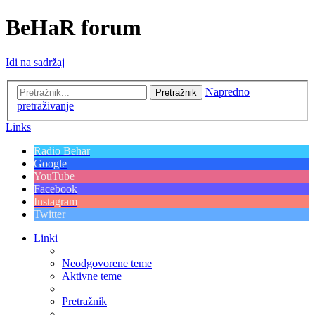
BeHaR forum
Idi na sadržaj
Napredno
Pretražnik
pretraživanje
Links
Radio Behar
Google
YouTube
Facebook
Instagram
Twitter
Linki
Neodgovorene teme
Aktivne teme
Pretražnik