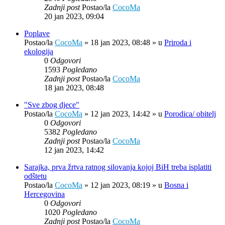
Zadnji post
Postao/la
CocoMa
20 jan 2023, 09:04
Poplave
Postao/la
CocoMa
»
18 jan 2023, 08:48
» u
Priroda i
ekologija
0
Odgovori
1593
Pogledano
Zadnji post
Postao/la
CocoMa
18 jan 2023, 08:48
"Sve zbog djece"
Postao/la
CocoMa
»
12 jan 2023, 14:42
» u
Porodica/ obitelj
0
Odgovori
5382
Pogledano
Zadnji post
Postao/la
CocoMa
12 jan 2023, 14:42
Sarajka, prva žrtva ratnog silovanja kojoj BiH treba isplatiti
odštetu
Postao/la
CocoMa
»
12 jan 2023, 08:19
» u
Bosna i
Hercegovina
0
Odgovori
1020
Pogledano
Zadnji post
Postao/la
CocoMa