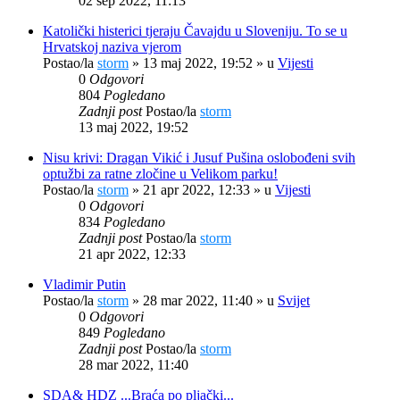
02 sep 2022, 11:13
Katolički histerici tjeraju Čavajdu u Sloveniju. To se u
Hrvatskoj naziva vjerom
Postao/la
storm
»
13 maj 2022, 19:52
» u
Vijesti
0
Odgovori
804
Pogledano
Zadnji post
Postao/la
storm
13 maj 2022, 19:52
Nisu krivi: Dragan Vikić i Jusuf Pušina oslobođeni svih
optužbi za ratne zločine u Velikom parku!
Postao/la
storm
»
21 apr 2022, 12:33
» u
Vijesti
0
Odgovori
834
Pogledano
Zadnji post
Postao/la
storm
21 apr 2022, 12:33
Vladimir Putin
Postao/la
storm
»
28 mar 2022, 11:40
» u
Svijet
0
Odgovori
849
Pogledano
Zadnji post
Postao/la
storm
28 mar 2022, 11:40
SDA& HDZ ...Braća po pljački...