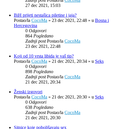
Zadnji post
Postao/la
CocoMa
27 dec 2021, 15:03
BiH prijeti nestašica piletine i jaja?
Postao/la
CocoMa
»
23 dec 2021, 22:48
» u
Bosna i
Hercegovina
0
Odgovori
864
Pogledano
Zadnji post
Postao/la
CocoMa
23 dec 2021, 22:48
Koji od 10 vrsta libida je vaš tip?
Postao/la
CocoMa
»
21 dec 2021, 20:34
» u
Seks
0
Odgovori
898
Pogledano
Zadnji post
Postao/la
CocoMa
21 dec 2021, 20:34
Ženski izgovori
Postao/la
CocoMa
»
21 dec 2021, 20:30
» u
Seks
0
Odgovori
638
Pogledano
Zadnji post
Postao/la
CocoMa
21 dec 2021, 20:30
Sitnice koje poboljšavaju sex