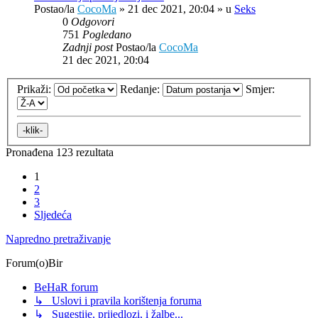
Postao/la
CocoMa
»
21 dec 2021, 20:04
» u
Seks
0
Odgovori
751
Pogledano
Zadnji post
Postao/la
CocoMa
21 dec 2021, 20:04
Prikaži:
Redanje:
Smjer:
Pronađena 123 rezultata
1
2
3
Sljedeća
Napredno pretraživanje
Forum(o)Bir
BeHaR forum
↳ Uslovi i pravila korištenja foruma
↳ Sugestije, prijedlozi, i žalbe...