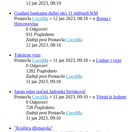
12 jan 2023, 08:19
Građani bankama dužni oko 11 milijardi KM
Postao/la
CocoMa
»
12 jan 2023, 08:16
» u
Bosna i
Hercegovina
0
Odgovori
911
Pogledano
Zadnji post
Postao/la
CocoMa
12 jan 2023, 08:16
Toksicne veze
Postao/la
CocoMa
»
11 jan 2023, 09:18
» u
Ljubav i veze
0
Odgovori
1282
Pogledano
Zadnji post
Postao/la
CocoMa
11 jan 2023, 09:18
Japan odao počast Jadranki Stojaković
Postao/la
CocoMa
»
11 jan 2023, 09:10
» u
Vijesti iz kulture
0
Odgovori
728
Pogledano
Zadnji post
Postao/la
CocoMa
11 jan 2023, 09:10
"Kraljica džeparoša"