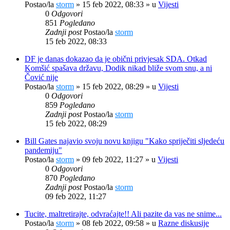
Postao/la
storm
»
15 feb 2022, 08:33
» u
Vijesti
0
Odgovori
851
Pogledano
Zadnji post
Postao/la
storm
15 feb 2022, 08:33
DF je danas dokazao da je obični privjesak SDA. Otkad
Komšić spašava državu, Dodik nikad bliže svom snu, a ni
Čović nije
Postao/la
storm
»
15 feb 2022, 08:29
» u
Vijesti
0
Odgovori
859
Pogledano
Zadnji post
Postao/la
storm
15 feb 2022, 08:29
Bill Gates najavio svoju novu knjigu "Kako spriječiti sljedeću
pandemiju"
Postao/la
storm
»
09 feb 2022, 11:27
» u
Vijesti
0
Odgovori
870
Pogledano
Zadnji post
Postao/la
storm
09 feb 2022, 11:27
Tucite, maltretirajte, odvraćajte!! Ali pazite da vas ne snime...
Postao/la
storm
»
08 feb 2022, 09:58
» u
Razne diskusije