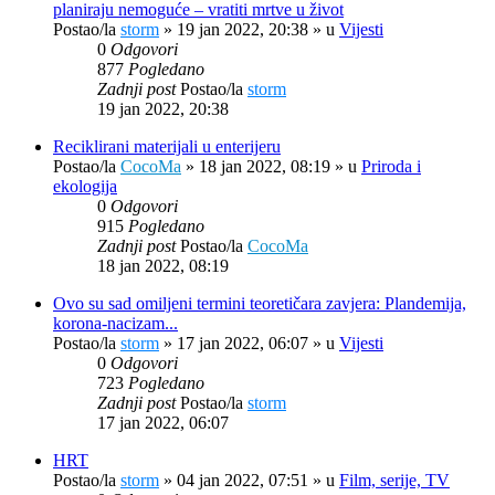
planiraju nemoguće – vratiti mrtve u život
Postao/la
storm
»
19 jan 2022, 20:38
» u
Vijesti
0
Odgovori
877
Pogledano
Zadnji post
Postao/la
storm
19 jan 2022, 20:38
Reciklirani materijali u enterijeru
Postao/la
CocoMa
»
18 jan 2022, 08:19
» u
Priroda i
ekologija
0
Odgovori
915
Pogledano
Zadnji post
Postao/la
CocoMa
18 jan 2022, 08:19
Ovo su sad omiljeni termini teoretičara zavjera: Plandemija,
korona-nacizam...
Postao/la
storm
»
17 jan 2022, 06:07
» u
Vijesti
0
Odgovori
723
Pogledano
Zadnji post
Postao/la
storm
17 jan 2022, 06:07
HRT
Postao/la
storm
»
04 jan 2022, 07:51
» u
Film, serije, TV