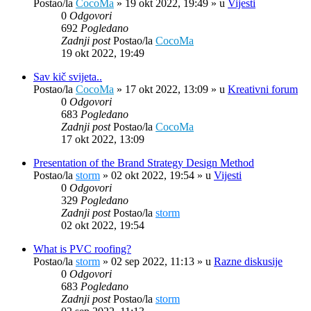
Postao/la
CocoMa
»
19 okt 2022, 19:49
» u
Vijesti
0
Odgovori
692
Pogledano
Zadnji post
Postao/la
CocoMa
19 okt 2022, 19:49
Sav kič svijeta..
Postao/la
CocoMa
»
17 okt 2022, 13:09
» u
Kreativni forum
0
Odgovori
683
Pogledano
Zadnji post
Postao/la
CocoMa
17 okt 2022, 13:09
Presentation of the Brand Strategy Design Method
Postao/la
storm
»
02 okt 2022, 19:54
» u
Vijesti
0
Odgovori
329
Pogledano
Zadnji post
Postao/la
storm
02 okt 2022, 19:54
What is PVC roofing?
Postao/la
storm
»
02 sep 2022, 11:13
» u
Razne diskusije
0
Odgovori
683
Pogledano
Zadnji post
Postao/la
storm