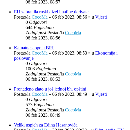
06 feb 2023, 08:57
EU zabranila ruski dizel i naftne derivate
Postao/la
CocoMa
»
06 feb 2023, 08:56
» u
Vijesti
0
Odgovori
644
Pogledano
Zadnji post
Postao/la
CocoMa
06 feb 2023, 08:56
Kamatne stope u BiH
Postao/la
CocoMa
»
06 feb 2023, 08:53
» u
Ekonomija i
poslovanje
0
Odgovori
1008
Pogledano
Zadnji post
Postao/la
CocoMa
06 feb 2023, 08:53
Pronađeno zlato u još jednoj bh. opštini
Postao/la
CocoMa
»
06 feb 2023, 08:49
» u
Vijesti
0
Odgovori
573
Pogledano
Zadnji post
Postao/la
CocoMa
06 feb 2023, 08:49
Veliki uspjeh za Edina Hasanovića