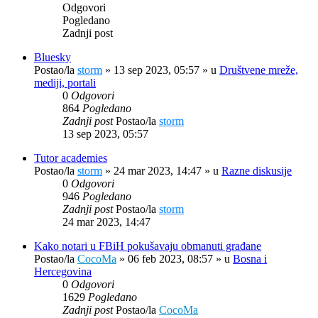
Odgovori
Pogledano
Zadnji post
Bluesky
Postao/la
storm
»
13 sep 2023, 05:57
» u
Društvene mreže,
mediji, portali
0
Odgovori
864
Pogledano
Zadnji post
Postao/la
storm
13 sep 2023, 05:57
Tutor academies
Postao/la
storm
»
24 mar 2023, 14:47
» u
Razne diskusije
0
Odgovori
946
Pogledano
Zadnji post
Postao/la
storm
24 mar 2023, 14:47
Kako notari u FBiH pokušavaju obmanuti građane
Postao/la
CocoMa
»
06 feb 2023, 08:57
» u
Bosna i
Hercegovina
0
Odgovori
1629
Pogledano
Zadnji post
Postao/la
CocoMa