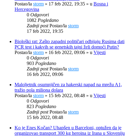
Postao/la
storm
»
17 feb 2022, 19:35
» u
Bosna i
Hercegovina
0
Odgovori
1082
Pogledano
Zadnji post
Postao/la
storm
17 feb 2022, 19:35
Biološki rat: Zašto zapadni političari odbijaju Rusima dati
PCR test i kakvih se genetskih tajni želi domoći Putin?
Postao/la
storm
»
16 feb 2022, 09:06
» u
Vijesti
0
Odgovori
903
Pogledano
Zadnji post
Postao/la
storm
16 feb 2022, 09:06
Maloljetnik osumnjičen za hakerski napad na mrežu A1,
tražio pola miliona dolara
Postao/la
storm
»
15 feb 2022, 08:48
» u
Vijesti
0
Odgovori
823
Pogledano
Zadnji post
Postao/la
storm
15 feb 2022, 08:48
Ko je Enes Kočan? Uhapšen u Barceloni, optužen da je
organizovao transport 300 kg heroina iz Irana u Sloveniju