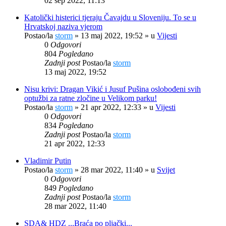
02 sep 2022, 11:13
Katolički histerici tjeraju Čavajdu u Sloveniju. To se u
Hrvatskoj naziva vjerom
Postao/la
storm
»
13 maj 2022, 19:52
» u
Vijesti
0
Odgovori
804
Pogledano
Zadnji post
Postao/la
storm
13 maj 2022, 19:52
Nisu krivi: Dragan Vikić i Jusuf Pušina oslobođeni svih
optužbi za ratne zločine u Velikom parku!
Postao/la
storm
»
21 apr 2022, 12:33
» u
Vijesti
0
Odgovori
834
Pogledano
Zadnji post
Postao/la
storm
21 apr 2022, 12:33
Vladimir Putin
Postao/la
storm
»
28 mar 2022, 11:40
» u
Svijet
0
Odgovori
849
Pogledano
Zadnji post
Postao/la
storm
28 mar 2022, 11:40
SDA& HDZ ...Braća po pljački...