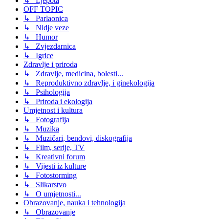
↳ Ljepota
OFF TOPIC
↳ Parlaonica
↳ Nidje veze
↳ Humor
↳ Zvjezdarnica
↳ Igrice
Zdravlje i priroda
↳ Zdravlje, medicina, bolesti...
↳ Reproduktivno zdravlje, i ginekologija
↳ Psihologija
↳ Priroda i ekologija
Umjetnost i kultura
↳ Fotografija
↳ Muzika
↳ Muzičari, bendovi, diskografija
↳ Film, serije, TV
↳ Kreativni forum
↳ Vijesti iz kulture
↳ Fotostorming
↳ Slikarstvo
↳ O umjetnosti...
Obrazovanje, nauka i tehnologija
↳ Obrazovanje