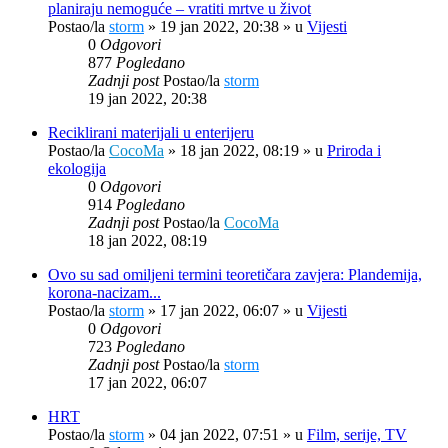
planiraju nemoguće – vratiti mrtve u život
Postao/la
storm
»
19 jan 2022, 20:38
» u
Vijesti
0
Odgovori
877
Pogledano
Zadnji post
Postao/la
storm
19 jan 2022, 20:38
Reciklirani materijali u enterijeru
Postao/la
CocoMa
»
18 jan 2022, 08:19
» u
Priroda i
ekologija
0
Odgovori
914
Pogledano
Zadnji post
Postao/la
CocoMa
18 jan 2022, 08:19
Ovo su sad omiljeni termini teoretičara zavjera: Plandemija,
korona-nacizam...
Postao/la
storm
»
17 jan 2022, 06:07
» u
Vijesti
0
Odgovori
723
Pogledano
Zadnji post
Postao/la
storm
17 jan 2022, 06:07
HRT
Postao/la
storm
»
04 jan 2022, 07:51
» u
Film, serije, TV