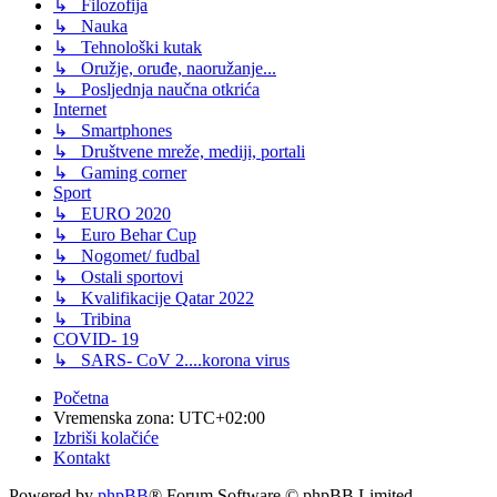
↳ Filozofija
↳ Nauka
↳ Tehnološki kutak
↳ Oružje, oruđe, naoružanje...
↳ Posljednja naučna otkrića
Internet
↳ Smartphones
↳ Društvene mreže, mediji, portali
↳ Gaming corner
Sport
↳ EURO 2020
↳ Euro Behar Cup
↳ Nogomet/ fudbal
↳ Ostali sportovi
↳ Kvalifikacije Qatar 2022
↳ Tribina
COVID- 19
↳ SARS- CoV 2....korona virus
Početna
Vremenska zona:
UTC+02:00
Izbriši kolačiće
Kontakt
Powered by
phpBB
® Forum Software © phpBB Limited