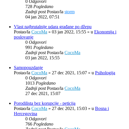
0
Odgovori
728
Pogledano
Zadnji post
Postao/la
storm
04 jan 2022, 07:51
Vlast najbrutalnije udara građane po džepu
Postao/la
CocoMa
»
03 jan 2022, 15:55
» u
Ekonomija i
poslovanje
0
Odgovori
991
Pogledano
Zadnji post
Postao/la
CocoMa
03 jan 2022, 15:55
Samopouzdanje
Postao/la
CocoMa
»
27 dec 2021, 15:07
» u
Psihologija
0
Odgovori
1013
Pogledano
Zadnji post
Postao/la
CocoMa
27 dec 2021, 15:07
Porodilista bez korupcije - peticija
Postao/la
CocoMa
»
27 dec 2021, 15:03
» u
Bosna i
Hercegovina
0
Odgovori
766
Pogledano