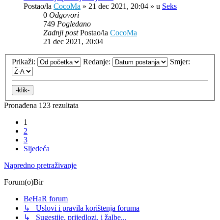
Postao/la
CocoMa
»
21 dec 2021, 20:04
» u
Seks
0
Odgovori
749
Pogledano
Zadnji post
Postao/la
CocoMa
21 dec 2021, 20:04
Prikaži:
Redanje:
Smjer:
Pronađena 123 rezultata
1
2
3
Sljedeća
Napredno pretraživanje
Forum(o)Bir
BeHaR forum
↳ Uslovi i pravila korištenja foruma
↳ Sugestije, prijedlozi, i žalbe...