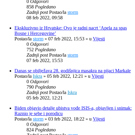
0
Odgovori
858
Pogledano
Zadnji post
Postao/la
storm
08 feb 2022, 09:58
Ekskluzivno iz Hrvatske: Ovo je radni nacrt ‘Apela za spas
Bosne i Hercegovine’
Postao/la
storm
»
07 feb 2022, 15:53
» u
Vijesti
0
Odgovori
752
Pogledano
Zadnji post
Postao/la
storm
07 feb 2022, 15:53
Danas se obilježava 28. godišnjica masakra na pijaci Markale
Postao/la
Iskra
»
05 feb 2022, 12:21
» u
Vijesti
0
Odgovori
790
Pogledano
Zadnji post
Postao/la
Iskra
05 feb 2022, 12:21
Biden objavio detalje ubistva vođe ISIS-a, objavljen i snimak:
Raznio je sebe i porodicu
Postao/la
storm
»
03 feb 2022, 18:22
» u
Vijesti
0
Odgovori
824
Pogledano