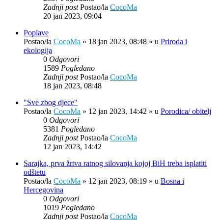
Zadnji post
Postao/la
CocoMa
20 jan 2023, 09:04
Poplave
Postao/la
CocoMa
»
18 jan 2023, 08:48
» u
Priroda i
ekologija
0
Odgovori
1589
Pogledano
Zadnji post
Postao/la
CocoMa
18 jan 2023, 08:48
"Sve zbog djece"
Postao/la
CocoMa
»
12 jan 2023, 14:42
» u
Porodica/ obitelj
0
Odgovori
5381
Pogledano
Zadnji post
Postao/la
CocoMa
12 jan 2023, 14:42
Sarajka, prva žrtva ratnog silovanja kojoj BiH treba isplatiti
odštetu
Postao/la
CocoMa
»
12 jan 2023, 08:19
» u
Bosna i
Hercegovina
0
Odgovori
1019
Pogledano
Zadnji post
Postao/la
CocoMa