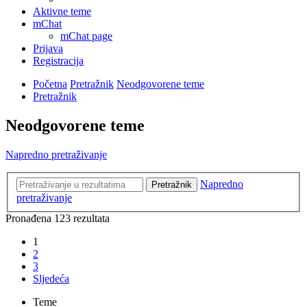
Aktivne teme
mChat
mChat page
Prijava
Registracija
Početna
Pretražnik
Neodgovorene teme
Pretražnik
Neodgovorene teme
Napredno pretraživanje
Napredno
Pretražnik
pretraživanje
Pronađena 123 rezultata
1
2
3
Sljedeća
Teme