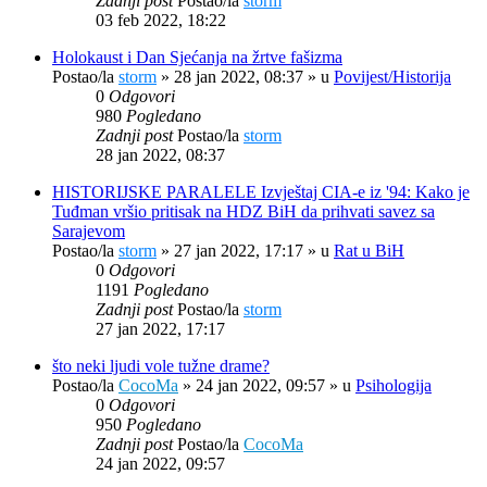
Zadnji post
Postao/la
storm
03 feb 2022, 18:22
Holokaust i Dan Sjećanja na žrtve fašizma
Postao/la
storm
»
28 jan 2022, 08:37
» u
Povijest/Historija
0
Odgovori
980
Pogledano
Zadnji post
Postao/la
storm
28 jan 2022, 08:37
HISTORIJSKE PARALELE Izvještaj CIA-e iz '94: Kako je
Tuđman vršio pritisak na HDZ BiH da prihvati savez sa
Sarajevom
Postao/la
storm
»
27 jan 2022, 17:17
» u
Rat u BiH
0
Odgovori
1191
Pogledano
Zadnji post
Postao/la
storm
27 jan 2022, 17:17
što neki ljudi vole tužne drame?
Postao/la
CocoMa
»
24 jan 2022, 09:57
» u
Psihologija
0
Odgovori
950
Pogledano
Zadnji post
Postao/la
CocoMa
24 jan 2022, 09:57