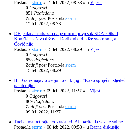
Postao/la
storm
»
15 feb 2022, 08:33
» u
Vijesti
0
Odgovori
851
Pogledano
Zadnji post
Postao/la
storm
15 feb 2022, 08:33
DF je danas dokazao da je obični privjesak SDA. Otkad
Komšić spašava državu, Dodik nikad bliže svom snu, a ni
Čović nije
Postao/la
storm
»
15 feb 2022, 08:29
» u
Vijesti
0
Odgovori
858
Pogledano
Zadnji post
Postao/la
storm
15 feb 2022, 08:29
Bill Gates najavio svoju novu knjigu "Kako spriječiti sljedeću
pandemiju"
Postao/la
storm
»
09 feb 2022, 11:27
» u
Vijesti
0
Odgovori
869
Pogledano
Zadnji post
Postao/la
storm
09 feb 2022, 11:27
Tucite, maltretirajte, odvraćajte!! Ali pazite da vas ne snime...
Postao/la
storm
»
08 feb 2022, 09:58
» u
Razne diskusije