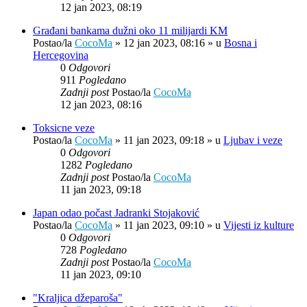
12 jan 2023, 08:19
Građani bankama dužni oko 11 milijardi KM
Postao/la
CocoMa
»
12 jan 2023, 08:16
» u
Bosna i
Hercegovina
0
Odgovori
911
Pogledano
Zadnji post
Postao/la
CocoMa
12 jan 2023, 08:16
Toksicne veze
Postao/la
CocoMa
»
11 jan 2023, 09:18
» u
Ljubav i veze
0
Odgovori
1282
Pogledano
Zadnji post
Postao/la
CocoMa
11 jan 2023, 09:18
Japan odao počast Jadranki Stojaković
Postao/la
CocoMa
»
11 jan 2023, 09:10
» u
Vijesti iz kulture
0
Odgovori
728
Pogledano
Zadnji post
Postao/la
CocoMa
11 jan 2023, 09:10
"Kraljica džeparoša"