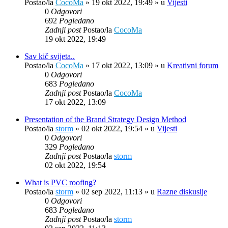
Postao/la
CocoMa
»
19 okt 2022, 19:49
» u
Vijesti
0
Odgovori
692
Pogledano
Zadnji post
Postao/la
CocoMa
19 okt 2022, 19:49
Sav kič svijeta..
Postao/la
CocoMa
»
17 okt 2022, 13:09
» u
Kreativni forum
0
Odgovori
683
Pogledano
Zadnji post
Postao/la
CocoMa
17 okt 2022, 13:09
Presentation of the Brand Strategy Design Method
Postao/la
storm
»
02 okt 2022, 19:54
» u
Vijesti
0
Odgovori
329
Pogledano
Zadnji post
Postao/la
storm
02 okt 2022, 19:54
What is PVC roofing?
Postao/la
storm
»
02 sep 2022, 11:13
» u
Razne diskusije
0
Odgovori
683
Pogledano
Zadnji post
Postao/la
storm