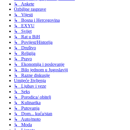
↳ Ankete
Ozbiljne rasprave
↳ Vijesti
↳ Bosna i Hercegovina
↳ EXYU
↳ Svijet
↳ Rat u BiH
↳ Povijest/Historija
↳ Društvo
↳ Religija
↳ Pravo
↳ Ekonomija i poslovanje
↳ Bilo jednom u Jugoslaviji
↳ Razne diskusije
Umijeće življenja
↳ Ljubav i veze
↳ Seks
↳ Porodica/ obitelj
↳ Kulinarika
↳ Putovanja
↳ Dom... kuća/stan
↳ Auto/moto
↳ Moda