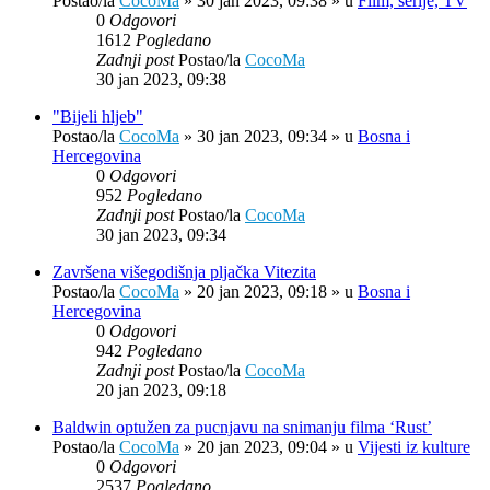
Postao/la
CocoMa
»
30 jan 2023, 09:38
» u
Film, serije, TV
0
Odgovori
1612
Pogledano
Zadnji post
Postao/la
CocoMa
30 jan 2023, 09:38
"Bijeli hljeb"
Postao/la
CocoMa
»
30 jan 2023, 09:34
» u
Bosna i
Hercegovina
0
Odgovori
952
Pogledano
Zadnji post
Postao/la
CocoMa
30 jan 2023, 09:34
Završena višegodišnja pljačka Vitezita
Postao/la
CocoMa
»
20 jan 2023, 09:18
» u
Bosna i
Hercegovina
0
Odgovori
942
Pogledano
Zadnji post
Postao/la
CocoMa
20 jan 2023, 09:18
Baldwin optužen za pucnjavu na snimanju filma ‘Rust’
Postao/la
CocoMa
»
20 jan 2023, 09:04
» u
Vijesti iz kulture
0
Odgovori
2537
Pogledano