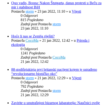
Quo vadis, Bosna: Nakon Štutgarta, danas protesti u Beču za
mir i stabilnost BiH
Postao/la
storm
»
23 jan 2022, 11:10
» u
Vijesti
0
Odgovori
815
Pogledano
Zadnji post
Postao/la
storm
23 jan 2022, 11:10
Hoće li nas se Zemlja riješiti?
Postao/la
CocoMa
»
21 jan 2022, 12:42
» u
Priroda i
ekologija
0
Odgovori
1241
Pogledano
Zadnji post
Postao/la
CocoMa
21 jan 2022, 12:42
88-godišnjakinja prvi britanski pacijent kojem je ugrađeno
“revolucionarno bioničko oko”
Postao/la
storm
»
21 jan 2022, 12:29
» u
Vijesti
0
Odgovori
792
Pogledano
Zadnji post
Postao/la
storm
21 jan 2022, 12:29
Zavirite u unutrašnjost bizarnog labaratorija: Naučnici ovdje