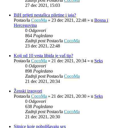
Zadnji post
Postao/la
CocoMa
27 dec 2021, 15:03
BiH prijeti nestašica piletine i jaja?
Postao/la
CocoMa
»
23 dec 2021, 22:48
» u
Bosna i
Hercegovina
0
Odgovori
864
Pogledano
Zadnji post
Postao/la
CocoMa
23 dec 2021, 22:48
Koji od 10 vrsta libida je vaš tip?
Postao/la
CocoMa
»
21 dec 2021, 20:34
» u
Seks
0
Odgovori
898
Pogledano
Zadnji post
Postao/la
CocoMa
21 dec 2021, 20:34
Ženski izgovori
Postao/la
CocoMa
»
21 dec 2021, 20:30
» u
Seks
0
Odgovori
638
Pogledano
Zadnji post
Postao/la
CocoMa
21 dec 2021, 20:30
Sitnice koje poboljšavaju sex