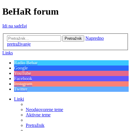
BeHaR forum
Idi na sadržaj
Napredno
Pretražnik
pretraživanje
Links
Radio Behar
Google
YouTube
Facebook
Instagram
Twitter
Linki
Neodgovorene teme
Aktivne teme
Pretražnik