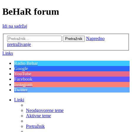
BeHaR forum
Idi na sadržaj
Napredno
Pretražnik
pretraživanje
Links
Radio Behar
Google
YouTube
Facebook
Instagram
Twitter
Linki
Neodgovorene teme
Aktivne teme
Pretražnik