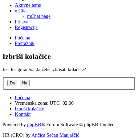
Aktivne teme
mChat
mChat page
Prijava
Registracija
Početna
Pretražnik
Izbriši kolačiće
Jesi li siguran/na da želiš izbrisati kolačiće?
Početna
Vremenska zona:
UTC+02:00
Izbriši kolačiće
Kontakt
Powered by
phpBB
® Forum Software © phpBB Limited
HR (CRO) by
Ančica Sečan Matijaščić