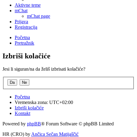
Aktivne teme
mChat
mChat page
Prijava
Registracija
Početna
Pretražnik
Izbriši kolačiće
Jesi li siguran/na da želiš izbrisati kolačiće?
Početna
Vremenska zona:
UTC+02:00
Izbriši kolačiće
Kontakt
Powered by
phpBB
® Forum Software © phpBB Limited
HR (CRO) by
Ančica Sečan Matijaščić