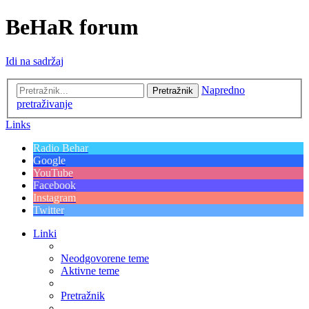
BeHaR forum
Idi na sadržaj
Napredno
Pretražnik
pretraživanje
Links
Radio Behar
Google
YouTube
Facebook
Instagram
Twitter
Linki
Neodgovorene teme
Aktivne teme
Pretražnik