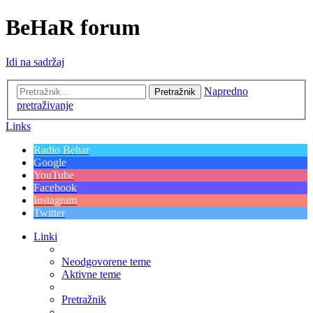
BeHaR forum
Idi na sadržaj
Napredno
Pretražnik
pretraživanje
Links
Radio Behar
Google
YouTube
Facebook
Instagram
Twitter
Linki
Neodgovorene teme
Aktivne teme
Pretražnik