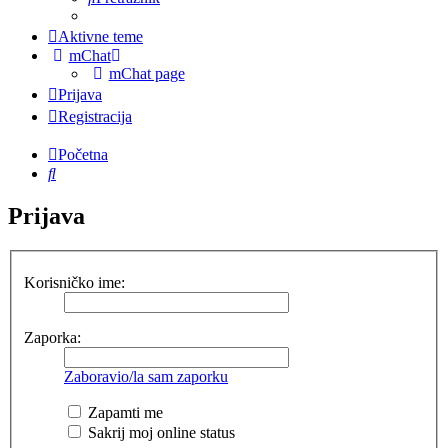
Aktivne teme
mChat
mChat page
Prijava
Registracija
Početna
Pretražnik
Prijava
Korisničko ime:
Zaporka:
Zaboravio/la sam zaporku
Zapamti me
Sakrij moj online status