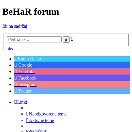
BeHaR forum
Idi na sadržaj
Napredno
Pretražnik
pretraživanje
Links
Radio Behar
Google
YouTube
Facebook
Instagram
Twitter
Linki
Neodgovorene teme
Aktivne teme
Pretražnik