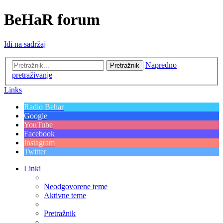
BeHaR forum
Idi na sadržaj
Napredno
Pretražnik
pretraživanje
Links
Radio Behar
Google
YouTube
Facebook
Instagram
Twitter
Linki
Neodgovorene teme
Aktivne teme
Pretražnik