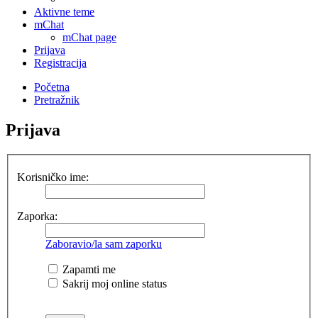
Aktivne teme
mChat
mChat page
Prijava
Registracija
Početna
Pretražnik
Prijava
Korisničko ime:
Zaporka:
Zaboravio/la sam zaporku
Zapamti me
Sakrij moj online status