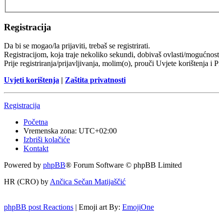
Registracija
Da bi se mogao/la prijaviti, trebaš se registrirati.
Registracijom, koja traje nekoliko sekundi, dobivaš ovlasti/mogućnost
Prije registriranja/prijavljivanja, molim(o), prouči Uvjete korištenja i 
Uvjeti korištenja
|
Zaštita privatnosti
Registracija
Početna
Vremenska zona:
UTC+02:00
Izbriši kolačiće
Kontakt
Powered by
phpBB
® Forum Software © phpBB Limited
HR (CRO) by
Ančica Sečan Matijaščić
phpBB post Reactions
| Emoji art By:
EmojiOne