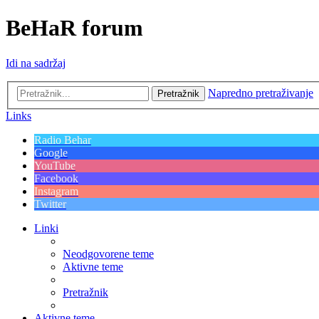
BeHaR forum
Idi na sadržaj
Napredno pretraživanje
Pretražnik
Links
Radio Behar
Google
YouTube
Facebook
Instagram
Twitter
Linki
Neodgovorene teme
Aktivne teme
Pretražnik
Aktivne teme