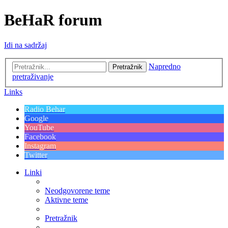
BeHaR forum
Idi na sadržaj
Napredno
Pretražnik
pretraživanje
Links
Radio Behar
Google
YouTube
Facebook
Instagram
Twitter
Linki
Neodgovorene teme
Aktivne teme
Pretražnik