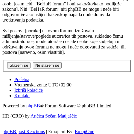
osobi [osim tebi, “BeHaR forum” i onih-ako/što/kako podliježe
zakonu]. Niti “BeHaR forum” niti phpBB ne mogu i neće biti
odgovorni/e ako uslijed hakerskog napada dođe do uvida
u/otkrivanja podataka.
Svi postovi [poruke] na ovom forumu izražavaju
mišljenja/stavove/poglede autora/ica tih postova, sukladno čemu
administratori/ce, moderatori/ce i ostale osobe koje sudjeluju u
održavanju ovog foruma ne mogu i neće odgovarati za sadržaj tih
postova [naravno, osim vlastitih].
Početna
Vremenska zona:
UTC+02:00
Izbriši kolačiće
Kontakt
Powered by
phpBB
® Forum Software © phpBB Limited
HR (CRO) by
Ančica Sečan Matijaščić
phpBB post Reactions
| Emoji art By:
EmojiOne