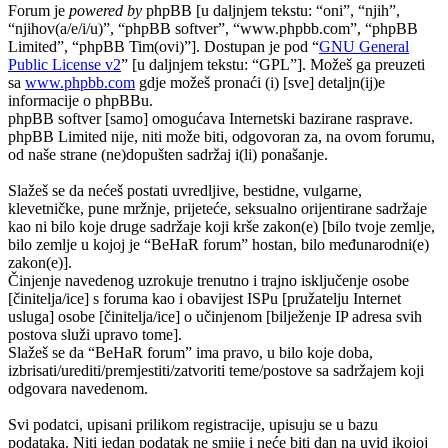
Forum je
powered by
phpBB [u daljnjem tekstu: “oni”, “njih”,
“njihov(a/e/i/u)”, “phpBB softver”, “www.phpbb.com”, “phpBB
Limited”, “phpBB Tim(ovi)”]. Dostupan je pod “
GNU General
Public License v2
” [u daljnjem tekstu: “GPL”]. Možeš ga preuzeti
sa
www.phpbb.com
gdje možeš pronaći (i) [sve] detaljn(ij)e
informacije o phpBBu.
phpBB softver [samo] omogućava Internetski bazirane rasprave.
phpBB Limited nije, niti može biti, odgovoran za, na ovom forumu,
od naše strane (ne)dopušten sadržaj i(li) ponašanje.
Slažeš se da nećeš postati uvredljive, bestidne, vulgarne,
klevetničke, pune mržnje, prijeteće, seksualno orijentirane sadržaje
kao ni bilo koje druge sadržaje koji krše zakon(e) [bilo tvoje zemlje,
bilo zemlje u kojoj je “BeHaR forum” hostan, bilo međunarodni(e)
zakon(e)].
Činjenje navedenog uzrokuje trenutno i trajno isključenje osobe
[činitelja/ice] s foruma kao i obavijest ISPu [pružatelju Internet
usluga] osobe [činitelja/ice] o učinjenom [bilježenje IP adresa svih
postova služi upravo tome].
Slažeš se da “BeHaR forum” ima pravo, u bilo koje doba,
izbrisati/urediti/premjestiti/zatvoriti teme/postove sa sadržajem koji
odgovara navedenom.
Svi podatci, upisani prilikom registracije, upisuju se u bazu
podataka. Niti jedan podatak ne smije i neće biti dan na uvid ikojoj