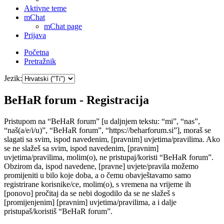
Aktivne teme
mChat
mChat page
Prijava
Početna
Pretražnik
Jezik:
BeHaR forum - Registracija
Pristupom na “BeHaR forum” [u daljnjem tekstu: “mi”, “nas”,
“naš(a/e/i/u)”, “BeHaR forum”, “https://beharforum.si”], moraš se
slagati sa svim, ispod navedenim, [pravnim] uvjetima/pravilima. Ako
se ne slažeš sa svim, ispod navedenim, [pravnim]
uvjetima/pravilima, molim(o), ne pristupaj/koristi “BeHaR forum”.
Obzirom da, ispod navedene, [pravne] uvjete/pravila možemo
promijeniti u bilo koje doba, a o čemu obavještavamo samo
registrirane korisnike/ce, molim(o), s vremena na vrijeme ih
[ponovo] pročitaj da se nebi dogodilo da se ne slažeš s
[promijenjenim] [pravnim] uvjetima/pravilima, a i dalje
pristupaš/koristiš “BeHaR forum”.