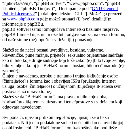
“njihov(a/e/i/u)”, “phpBB softver”, “www.phpbb.com”, “phpBB
Limited”, “phpBB Tim(ovi)”]. Dostupan je pod “
GNU General
Public License v2
” [u daljnjem tekstu: “GPL”]. Možeš ga preuzeti
sa
www.phpbb.com
gdje možeš pronaći (i) [sve] detaljn(ij)e
informacije o phpBBu.
phpBB softver [samo] omogućava Internetski bazirane rasprave.
phpBB Limited nije, niti može biti, odgovoran za, na ovom forumu,
od naše strane (ne)dopušten sadržaj i(li) ponašanje.
Slažeš se da nećeš postati uvredljive, bestidne, vulgarne,
klevetničke, pune mržnje, prijeteće, seksualno orijentirane sadržaje
kao ni bilo koje druge sadržaje koji krše zakon(e) [bilo tvoje zemlje,
bilo zemlje u kojoj je “BeHaR forum” hostan, bilo međunarodni(e)
zakon(e)].
Činjenje navedenog uzrokuje trenutno i trajno isključenje osobe
[činitelja/ice] s foruma kao i obavijest ISPu [pružatelju Internet
usluga] osobe [činitelja/ice] o učinjenom [bilježenje IP adresa svih
postova služi upravo tome].
Slažeš se da “BeHaR forum” ima pravo, u bilo koje doba,
izbrisati/urediti/premjestiti/zatvoriti teme/postove sa sadržajem koji
odgovara navedenom.
Svi podatci, upisani prilikom registracije, upisuju se u bazu
podataka. Niti jedan podatak ne smije i neće biti dan na uvid ikojoj
osobi [osim tebi, “BeHaR forum” i onih-ako/što/kako podliježe