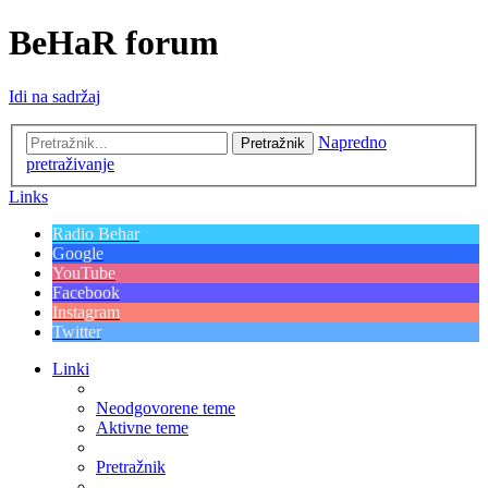
BeHaR forum
Idi na sadržaj
Napredno
Pretražnik
pretraživanje
Links
Radio Behar
Google
YouTube
Facebook
Instagram
Twitter
Linki
Neodgovorene teme
Aktivne teme
Pretražnik