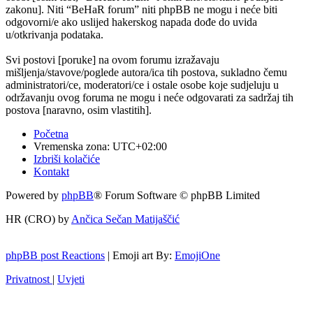
zakonu]. Niti “BeHaR forum” niti phpBB ne mogu i neće biti
odgovorni/e ako uslijed hakerskog napada dođe do uvida
u/otkrivanja podataka.
Svi postovi [poruke] na ovom forumu izražavaju
mišljenja/stavove/poglede autora/ica tih postova, sukladno čemu
administratori/ce, moderatori/ce i ostale osobe koje sudjeluju u
održavanju ovog foruma ne mogu i neće odgovarati za sadržaj tih
postova [naravno, osim vlastitih].
Početna
Vremenska zona:
UTC+02:00
Izbriši kolačiće
Kontakt
Powered by
phpBB
® Forum Software © phpBB Limited
HR (CRO) by
Ančica Sečan Matijaščić
phpBB post Reactions
| Emoji art By:
EmojiOne
Privatnost
|
Uvjeti