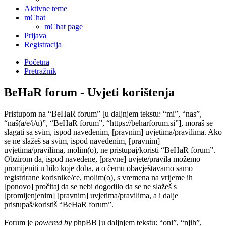
Aktivne teme
mChat
mChat page
Prijava
Registracija
Početna
Pretražnik
BeHaR forum - Uvjeti korištenja
Pristupom na “BeHaR forum” [u daljnjem tekstu: “mi”, “nas”,
“naš(a/e/i/u)”, “BeHaR forum”, “https://beharforum.si”], moraš se
slagati sa svim, ispod navedenim, [pravnim] uvjetima/pravilima. Ako
se ne slažeš sa svim, ispod navedenim, [pravnim]
uvjetima/pravilima, molim(o), ne pristupaj/koristi “BeHaR forum”.
Obzirom da, ispod navedene, [pravne] uvjete/pravila možemo
promijeniti u bilo koje doba, a o čemu obavještavamo samo
registrirane korisnike/ce, molim(o), s vremena na vrijeme ih
[ponovo] pročitaj da se nebi dogodilo da se ne slažeš s
[promijenjenim] [pravnim] uvjetima/pravilima, a i dalje
pristupaš/koristiš “BeHaR forum”.
Forum je
powered by
phpBB [u daljnjem tekstu: “oni”, “njih”,