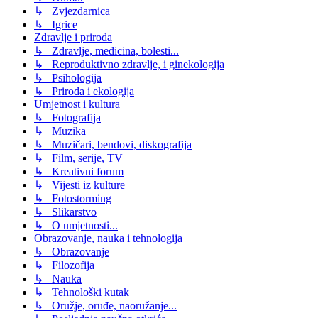
↳ Zvjezdarnica
↳ Igrice
Zdravlje i priroda
↳ Zdravlje, medicina, bolesti...
↳ Reproduktivno zdravlje, i ginekologija
↳ Psihologija
↳ Priroda i ekologija
Umjetnost i kultura
↳ Fotografija
↳ Muzika
↳ Muzičari, bendovi, diskografija
↳ Film, serije, TV
↳ Kreativni forum
↳ Vijesti iz kulture
↳ Fotostorming
↳ Slikarstvo
↳ O umjetnosti...
Obrazovanje, nauka i tehnologija
↳ Obrazovanje
↳ Filozofija
↳ Nauka
↳ Tehnološki kutak
↳ Oružje, oruđe, naoružanje...