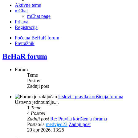
Aktivne teme
mChat
mChat page
Prijava
Registracija
Početna
BeHaR forum
Pretražnik
BeHaR forum
Forum
Teme
Postovi
Zadnji post
Uslovi i pravila korištenja foruma
Ustavno jednoumlje....
1
Teme
4
Postovi
Zadnji post
Re: Pravila korištenja foruma
Postao/la
medvjed23
Zadnji post
20 apr 2026, 13:25