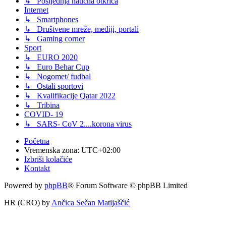
↳ Posljednja naučna otkrića
Internet
↳ Smartphones
↳ Društvene mreže, mediji, portali
↳ Gaming corner
Sport
↳ EURO 2020
↳ Euro Behar Cup
↳ Nogomet/ fudbal
↳ Ostali sportovi
↳ Kvalifikacije Qatar 2022
↳ Tribina
COVID- 19
↳ SARS- CoV 2....korona virus
Početna
Vremenska zona:
UTC+02:00
Izbriši kolačiće
Kontakt
Powered by
phpBB
® Forum Software © phpBB Limited
HR (CRO) by
Ančica Sečan Matijaščić