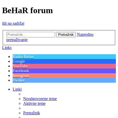
BeHaR forum
Idi na sadržaj
Napredno
Pretražnik
pretraživanje
Links
Radio Behar
Google
YouTube
Facebook
Instagram
Twitter
Linki
Neodgovorene teme
Aktivne teme
Pretražnik