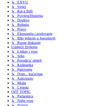
↳ EXYU
↳ Svijet
↳ Rat u BiH
↳ Povijest/Historija
↳ Društvo
↳ Religija
↳ Pravo
↳ Ekonomija i poslovanje
↳ Bilo jednom u Jugoslaviji
↳ Razne diskusije
Umijeće življenja
↳ Ljubav i veze
↳ Seks
↳ Porodica/ obitelj
↳ Kulinarika
↳ Putovanja
↳ Dom... kuća/stan
↳ Auto/moto
↳ Moda
↳ Ljepota
OFF TOPIC
↳ Parlaonica
↳ Nidje veze
↳ Humor