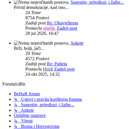
Sugestije, prijedlozi, i žalbe...
Privid demokracije, kad ono...
24
Teme
8754
Postovi
Zadnji post
Re: Obavještenja
Postao/la
smajlic
Zadnji post
28 jul 2026, 16:47
Ankete
Brži, bolji, jači...
29
Teme
4572
Postovi
Zadnji post
Re: Pašteta
Postao/la
Heidi
Zadnji post
24 okt 2025, 14:32
Forum(o)Bir
BeHaR forum
↳ Uslovi i pravila korištenja foruma
↳ Sugestije, prijedlozi, i žalbe...
↳ Ankete
Ozbiljne rasprave
↳ Vijesti
↳ Bosna i Hercegovina