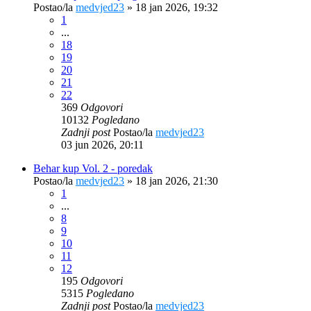
Postao/la
medvjed23
»
18 jan 2026, 19:32
1
...
18
19
20
21
22
369
Odgovori
10132
Pogledano
Zadnji post
Postao/la
medvjed23
03 jun 2026, 20:11
Behar kup Vol. 2 - poredak
Postao/la
medvjed23
»
18 jan 2026, 21:30
1
...
8
9
10
11
12
195
Odgovori
5315
Pogledano
Zadnji post
Postao/la
medvjed23