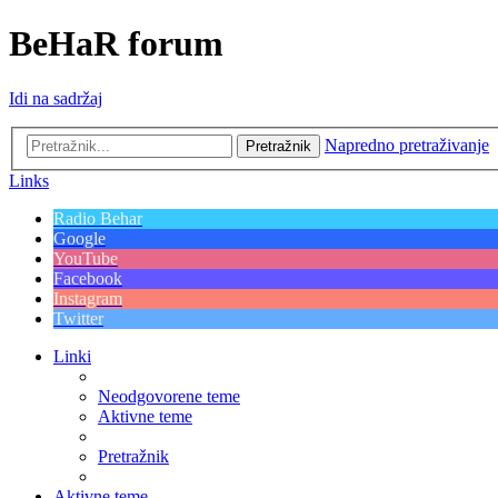
BeHaR forum
Idi na sadržaj
Napredno pretraživanje
Pretražnik
Links
Radio Behar
Google
YouTube
Facebook
Instagram
Twitter
Linki
Neodgovorene teme
Aktivne teme
Pretražnik
Aktivne teme