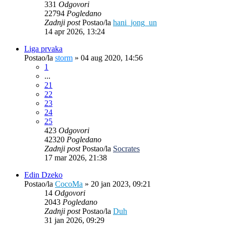
331
Odgovori
22794
Pogledano
Zadnji post
Postao/la
hani_jong_un
14 apr 2026, 13:24
Liga prvaka
Postao/la
storm
»
04 aug 2020, 14:56
1
...
21
22
23
24
25
423
Odgovori
42320
Pogledano
Zadnji post
Postao/la
Socrates
17 mar 2026, 21:38
Edin Dzeko
Postao/la
CocoMa
»
20 jan 2023, 09:21
14
Odgovori
2043
Pogledano
Zadnji post
Postao/la
Duh
31 jan 2026, 09:29