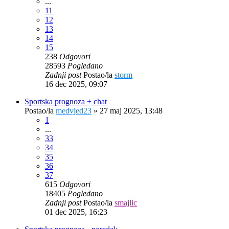
...
11
12
13
14
15
238
Odgovori
28593
Pogledano
Zadnji post
Postao/la
storm
16 dec 2025, 09:07
Sportska prognoza + chat
Postao/la
medvjed23
»
27 maj 2025, 13:48
1
...
33
34
35
36
37
615
Odgovori
18405
Pogledano
Zadnji post
Postao/la
smajlic
01 dec 2025, 16:23