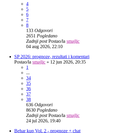
4
5
6
7
8
133
Odgovori
2651
Pogledano
Zadnji post
Postao/la
smajlic
04 aug 2026, 22:10
SP 2026: prognoze, rezultati i komentari
Postao/la
smajlic
»
12 jun 2026, 20:35
1
...
34
35
36
37
38
636
Odgovori
8630
Pogledano
Zadnji post
Postao/la
smajlic
24 jul 2026, 19:40
Behar kup Vol. 2 - prognoze + chat