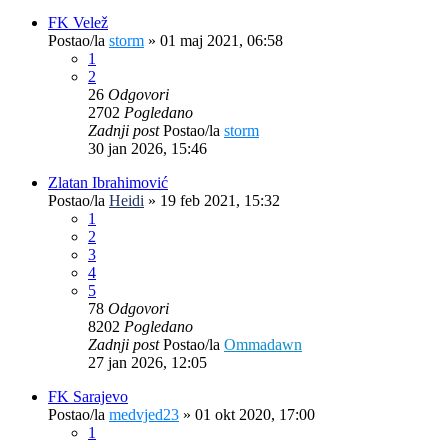
FK Velež
Postao/la
storm
»
01 maj 2021, 06:58
1
2
26
Odgovori
2702
Pogledano
Zadnji post
Postao/la
storm
30 jan 2026, 15:46
Zlatan Ibrahimović
Postao/la
Heidi
»
19 feb 2021, 15:32
1
2
3
4
5
78
Odgovori
8202
Pogledano
Zadnji post
Postao/la
Ommadawn
27 jan 2026, 12:05
FK Sarajevo
Postao/la
medvjed23
»
01 okt 2020, 17:00
1