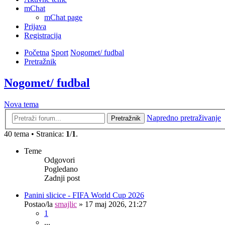
mChat
mChat page
Prijava
Registracija
Početna
Sport
Nogomet/ fudbal
Pretražnik
Nogomet/ fudbal
Nova tema
Napredno pretraživanje
Pretražnik
40 tema • Stranica:
1
/
1
.
Teme
Odgovori
Pogledano
Zadnji post
Panini slicice - FIFA World Cup 2026
Postao/la
smajlic
»
17 maj 2026, 21:27
1
...