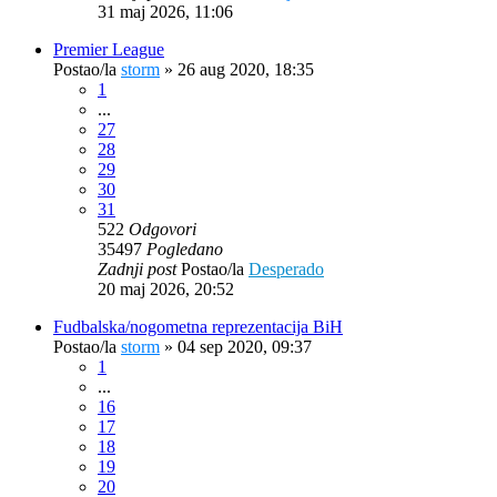
31 maj 2026, 11:06
Premier League
Postao/la
storm
»
26 aug 2020, 18:35
1
...
27
28
29
30
31
522
Odgovori
35497
Pogledano
Zadnji post
Postao/la
Desperado
20 maj 2026, 20:52
Fudbalska/nogometna reprezentacija BiH
Postao/la
storm
»
04 sep 2020, 09:37
1
...
16
17
18
19
20