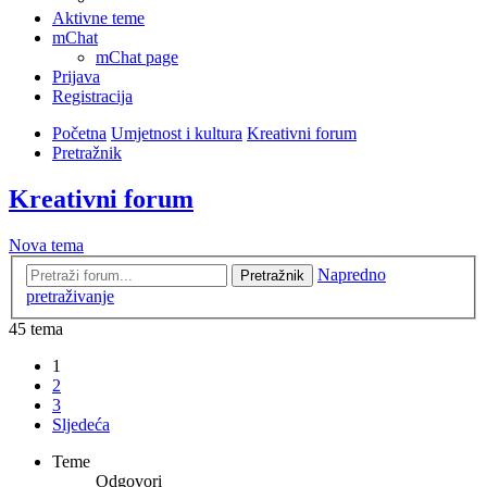
Aktivne teme
mChat
mChat page
Prijava
Registracija
Početna
Umjetnost i kultura
Kreativni forum
Pretražnik
Kreativni forum
Nova tema
Napredno
Pretražnik
pretraživanje
45 tema
1
2
3
Sljedeća
Teme
Odgovori