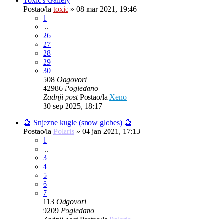
Toxic's Gallery
Postao/la
toxic
»
08 mar 2021, 19:46
1
...
26
27
28
29
30
508
Odgovori
42986
Pogledano
Zadnji post
Postao/la
Xeno
30 sep 2025, 18:17
🔮 Snjezne kugle (snow globes) 🔮
Postao/la
Polaris
»
04 jan 2021, 17:13
1
...
3
4
5
6
7
113
Odgovori
9209
Pogledano