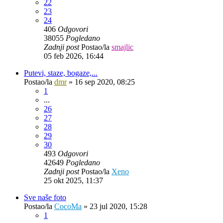
22
23
24
406
Odgovori
38055
Pogledano
Zadnji post
Postao/la
smajlic
05 feb 2026, 16:44
Putevi, staze, bogaze,...
Postao/la
dmr
»
16 sep 2020, 08:25
1
...
26
27
28
29
30
493
Odgovori
42649
Pogledano
Zadnji post
Postao/la
Xeno
25 okt 2025, 11:37
Sve naše foto
Postao/la
CocoMa
»
23 jul 2020, 15:28
1