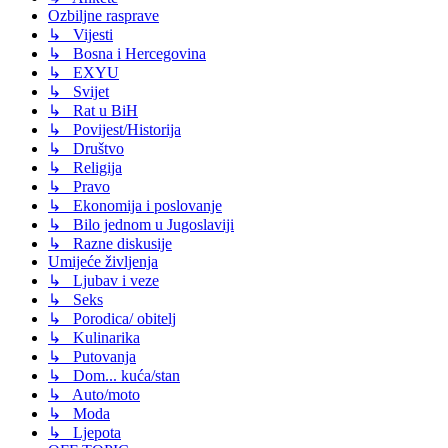
Ozbiljne rasprave
↳ Vijesti
↳ Bosna i Hercegovina
↳ EXYU
↳ Svijet
↳ Rat u BiH
↳ Povijest/Historija
↳ Društvo
↳ Religija
↳ Pravo
↳ Ekonomija i poslovanje
↳ Bilo jednom u Jugoslaviji
↳ Razne diskusije
Umijeće življenja
↳ Ljubav i veze
↳ Seks
↳ Porodica/ obitelj
↳ Kulinarika
↳ Putovanja
↳ Dom... kuća/stan
↳ Auto/moto
↳ Moda
↳ Ljepota