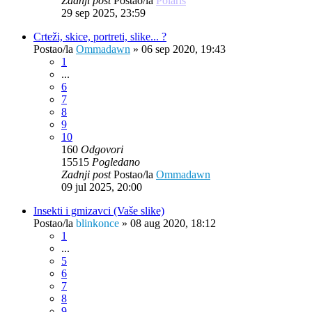
Zadnji post
Postao/la
Polaris
29 sep 2025, 23:59
Crteži, skice, portreti, slike... ?
Postao/la
Ommadawn
»
06 sep 2020, 19:43
1
...
6
7
8
9
10
160
Odgovori
15515
Pogledano
Zadnji post
Postao/la
Ommadawn
09 jul 2025, 20:00
Insekti i gmizavci (Vaše slike)
Postao/la
blinkonce
»
08 aug 2020, 18:12
1
...
5
6
7
8
9