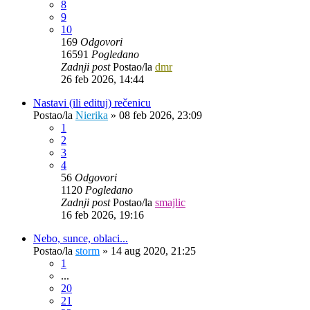
8
9
10
169
Odgovori
16591
Pogledano
Zadnji post
Postao/la
dmr
26 feb 2026, 14:44
Nastavi (ili edituj) rečenicu
Postao/la
Nierika
»
08 feb 2026, 23:09
1
2
3
4
56
Odgovori
1120
Pogledano
Zadnji post
Postao/la
smajlic
16 feb 2026, 19:16
Nebo, sunce, oblaci...
Postao/la
storm
»
14 aug 2020, 21:25
1
...
20
21