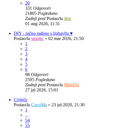
20
331
Odgovori
21805
Pogledano
Zadnji post
Postao/la
dmr
01 aug 2026, 11:31
DIY - ručno rađeno s ljubavlju ♥️
Postao/la
smajlic
»
02 mar 2026, 21:50
1
2
3
4
5
6
98
Odgovori
2595
Pogledano
Zadnji post
Postao/la
MunDzi
27 jul 2026, 15:01
Cvijeće
Postao/la
CocoMa
»
23 jul 2020, 21:30
1
...
54
55