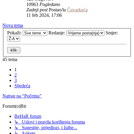
10963
Pogledano
Zadnji post
Postao/la
Čuvarkuća
11 feb 2024, 17:06
Nova tema
Prikaži:
Redanje:
Smjer:
45 tema
1
2
3
Sljedeća
Natrag na “Početnu”
Forum(o)Bir
BeHaR forum
↳ Uslovi i pravila korištenja foruma
↳ Sugestije, prijedlozi, i žalbe...
↳ Ankete