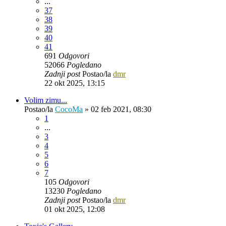
...
37
38
39
40
41
691
Odgovori
52066
Pogledano
Zadnji post
Postao/la
dmr
22 okt 2025, 13:15
Volim zimu...
Postao/la
CocoMa
»
02 feb 2021, 08:30
1
...
3
4
5
6
7
105
Odgovori
13230
Pogledano
Zadnji post
Postao/la
dmr
01 okt 2025, 12:08