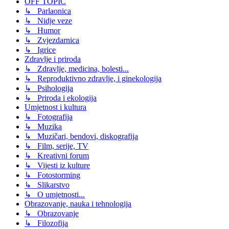
OFF TOPIC
↳ Parlaonica
↳ Nidje veze
↳ Humor
↳ Zvjezdarnica
↳ Igrice
Zdravlje i priroda
↳ Zdravlje, medicina, bolesti...
↳ Reproduktivno zdravlje, i ginekologija
↳ Psihologija
↳ Priroda i ekologija
Umjetnost i kultura
↳ Fotografija
↳ Muzika
↳ Muzičari, bendovi, diskografija
↳ Film, serije, TV
↳ Kreativni forum
↳ Vijesti iz kulture
↳ Fotostorming
↳ Slikarstvo
↳ O umjetnosti...
Obrazovanje, nauka i tehnologija
↳ Obrazovanje
↳ Filozofija