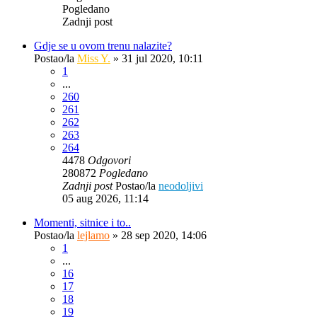
Pogledano
Zadnji post
Gdje se u ovom trenu nalazite?
Postao/la
Miss Y.
»
31 jul 2020, 10:11
1
...
260
261
262
263
264
4478
Odgovori
280872
Pogledano
Zadnji post
Postao/la
neodoljivi
05 aug 2026, 11:14
Momenti, sitnice i to..
Postao/la
lejlamo
»
28 sep 2020, 14:06
1
...
16
17
18
19