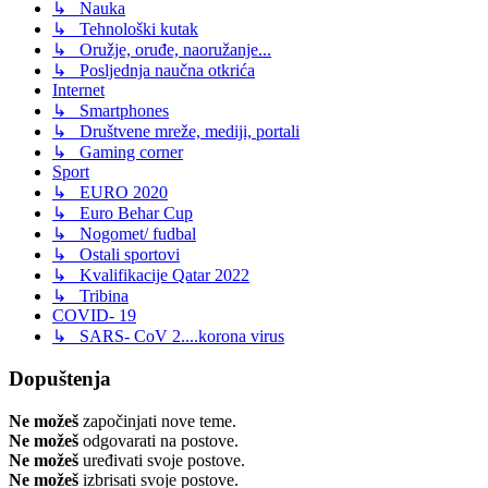
↳ Nauka
↳ Tehnološki kutak
↳ Oružje, oruđe, naoružanje...
↳ Posljednja naučna otkrića
Internet
↳ Smartphones
↳ Društvene mreže, mediji, portali
↳ Gaming corner
Sport
↳ EURO 2020
↳ Euro Behar Cup
↳ Nogomet/ fudbal
↳ Ostali sportovi
↳ Kvalifikacije Qatar 2022
↳ Tribina
COVID- 19
↳ SARS- CoV 2....korona virus
Dopuštenja
Ne možeš
započinjati nove teme.
Ne možeš
odgovarati na postove.
Ne možeš
uređivati svoje postove.
Ne možeš
izbrisati svoje postove.