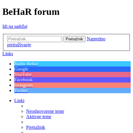
BeHaR forum
Idi na sadržaj
Napredno
Pretražnik
pretraživanje
Links
Radio Behar
Google
YouTube
Facebook
Instagram
Twitter
Linki
Neodgovorene teme
Aktivne teme
Pretražnik