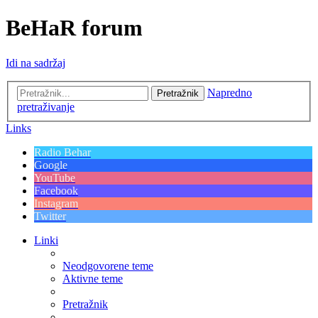
BeHaR forum
Idi na sadržaj
Napredno
Pretražnik
pretraživanje
Links
Radio Behar
Google
YouTube
Facebook
Instagram
Twitter
Linki
Neodgovorene teme
Aktivne teme
Pretražnik