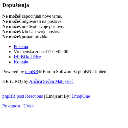
Dopuštenja
Ne možeš
započinjati nove teme.
Ne možeš
odgovarati na postove.
Ne možeš
uređivati svoje postove.
Ne možeš
izbrisati svoje postove.
Ne možeš
postati privitke.
Početna
Vremenska zona:
UTC+02:00
Izbriši kolačiće
Kontakt
Powered by
phpBB
® Forum Software © phpBB Limited
HR (CRO) by
Ančica Sečan Matijaščić
phpBB post Reactions
| Emoji art By:
EmojiOne
Privatnost
|
Uvjeti