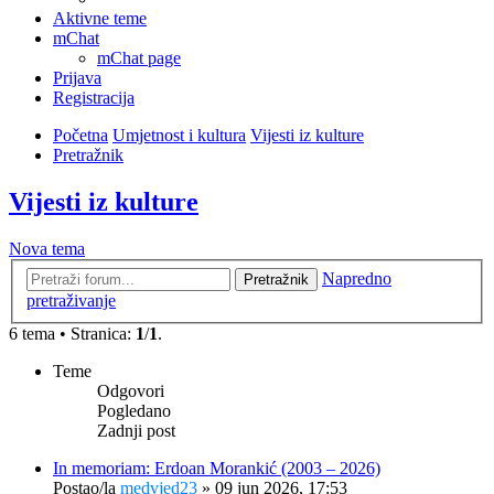
Aktivne teme
mChat
mChat page
Prijava
Registracija
Početna
Umjetnost i kultura
Vijesti iz kulture
Pretražnik
Vijesti iz kulture
Nova tema
Napredno
Pretražnik
pretraživanje
6 tema • Stranica:
1
/
1
.
Teme
Odgovori
Pogledano
Zadnji post
In memoriam: Erdoan Morankić (2003 – 2026)
Postao/la
medvjed23
»
09 jun 2026, 17:53