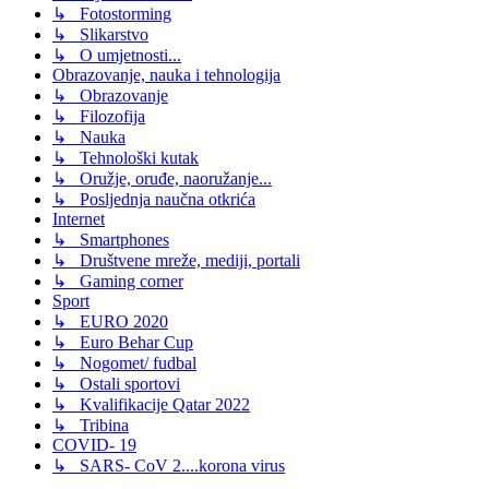
↳ Fotostorming
↳ Slikarstvo
↳ O umjetnosti...
Obrazovanje, nauka i tehnologija
↳ Obrazovanje
↳ Filozofija
↳ Nauka
↳ Tehnološki kutak
↳ Oružje, oruđe, naoružanje...
↳ Posljednja naučna otkrića
Internet
↳ Smartphones
↳ Društvene mreže, mediji, portali
↳ Gaming corner
Sport
↳ EURO 2020
↳ Euro Behar Cup
↳ Nogomet/ fudbal
↳ Ostali sportovi
↳ Kvalifikacije Qatar 2022
↳ Tribina
COVID- 19
↳ SARS- CoV 2....korona virus