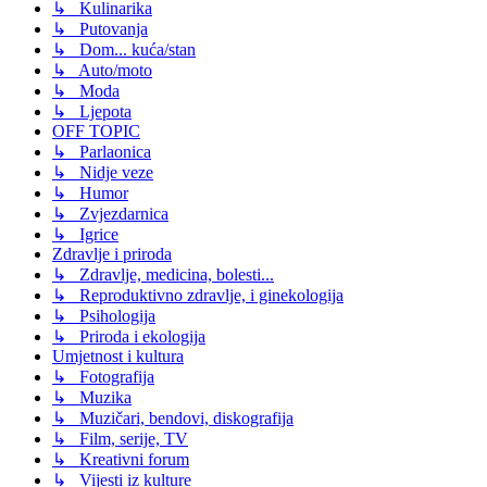
↳ Kulinarika
↳ Putovanja
↳ Dom... kuća/stan
↳ Auto/moto
↳ Moda
↳ Ljepota
OFF TOPIC
↳ Parlaonica
↳ Nidje veze
↳ Humor
↳ Zvjezdarnica
↳ Igrice
Zdravlje i priroda
↳ Zdravlje, medicina, bolesti...
↳ Reproduktivno zdravlje, i ginekologija
↳ Psihologija
↳ Priroda i ekologija
Umjetnost i kultura
↳ Fotografija
↳ Muzika
↳ Muzičari, bendovi, diskografija
↳ Film, serije, TV
↳ Kreativni forum
↳ Vijesti iz kulture