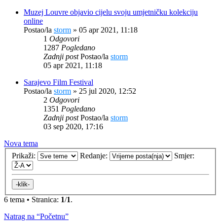
Muzej Louvre objavio cijelu svoju umjetničku kolekciju
online
Postao/la
storm
»
05 apr 2021, 11:18
1
Odgovori
1287
Pogledano
Zadnji post
Postao/la
storm
05 apr 2021, 11:18
Sarajevo Film Festival
Postao/la
storm
»
25 jul 2020, 12:52
2
Odgovori
1351
Pogledano
Zadnji post
Postao/la
storm
03 sep 2020, 17:16
Nova tema
Prikaži:
Redanje:
Smjer:
6 tema • Stranica:
1
/
1
.
Natrag na “Početnu”