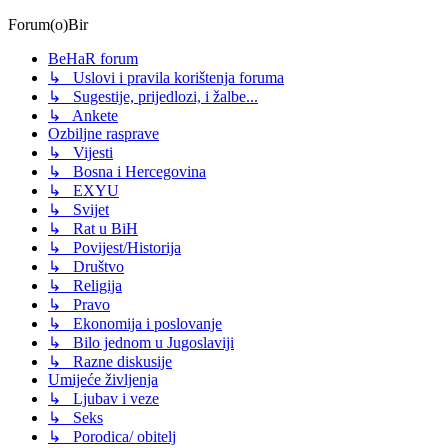
Forum(o)Bir
BeHaR forum
↳ Uslovi i pravila korištenja foruma
↳ Sugestije, prijedlozi, i žalbe...
↳ Ankete
Ozbiljne rasprave
↳ Vijesti
↳ Bosna i Hercegovina
↳ EXYU
↳ Svijet
↳ Rat u BiH
↳ Povijest/Historija
↳ Društvo
↳ Religija
↳ Pravo
↳ Ekonomija i poslovanje
↳ Bilo jednom u Jugoslaviji
↳ Razne diskusije
Umijeće življenja
↳ Ljubav i veze
↳ Seks
↳ Porodica/ obitelj