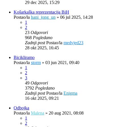
29 dec 2025, 15:29
Košarkaška reprezentacija BiH
Postao/la
hani_jong_un
»
06 jul 2025, 14:28
1
2
23
Odgovori
968
Pogledano
Zadnji post
Postao/la
medvjed23
28 okt 2025, 16:45
Bicikliramo
Postao/la
storm
»
03 jun 2021, 09:40
1
2
3
49
Odgovori
3792
Pogledano
Zadnji post
Postao/la
Enigma
16 okt 2025, 09:21
Odbojka
Postao/la
Malena
»
20 aug 2021, 08:08
1
2