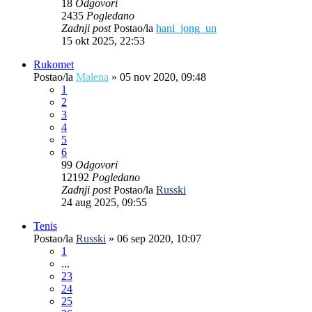
18
Odgovori
2435
Pogledano
Zadnji post
Postao/la
hani_jong_un
15 okt 2025, 22:53
Rukomet
Postao/la
Malena
»
05 nov 2020, 09:48
1
2
3
4
5
6
99
Odgovori
12192
Pogledano
Zadnji post
Postao/la
Russki
24 aug 2025, 09:55
Tenis
Postao/la
Russki
»
06 sep 2020, 10:07
1
...
23
24
25