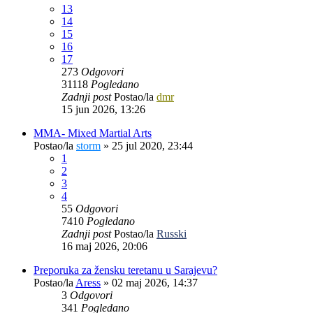
13
14
15
16
17
273
Odgovori
31118
Pogledano
Zadnji post
Postao/la
dmr
15 jun 2026, 13:26
MMA- Mixed Martial Arts
Postao/la
storm
»
25 jul 2020, 23:44
1
2
3
4
55
Odgovori
7410
Pogledano
Zadnji post
Postao/la
Russki
16 maj 2026, 20:06
Preporuka za žensku teretanu u Sarajevu?
Postao/la
Aress
»
02 maj 2026, 14:37
3
Odgovori
341
Pogledano