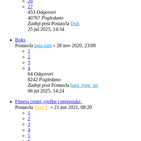
26
27
453
Odgovori
40767
Pogledano
Zadnji post
Postao/la
Duh
25 jul 2025, 14:34
Boks
Postao/la
laga-nini
»
28 nov 2020, 23:09
1
2
3
4
64
Odgovori
8242
Pogledano
Zadnji post
Postao/la
hani_jong_un
06 jul 2025, 14:24
Fitness centri, vježbe i preporuke.
Postao/la
Miss Y.
»
21 jun 2021, 08:20
1
2
3
4
5