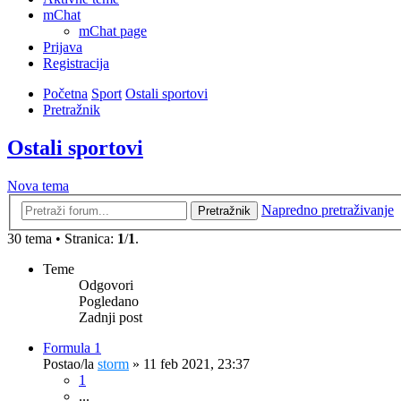
mChat
mChat page
Prijava
Registracija
Početna
Sport
Ostali sportovi
Pretražnik
Ostali sportovi
Nova tema
Napredno pretraživanje
Pretražnik
30 tema • Stranica:
1
/
1
.
Teme
Odgovori
Pogledano
Zadnji post
Formula 1
Postao/la
storm
»
11 feb 2021, 23:37
1
...