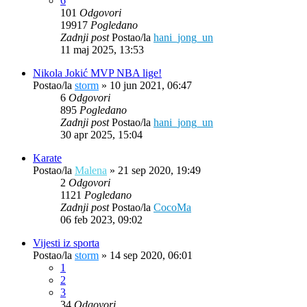
6
101
Odgovori
19917
Pogledano
Zadnji post
Postao/la
hani_jong_un
11 maj 2025, 13:53
Nikola Jokić MVP NBA lige!
Postao/la
storm
»
10 jun 2021, 06:47
6
Odgovori
895
Pogledano
Zadnji post
Postao/la
hani_jong_un
30 apr 2025, 15:04
Karate
Postao/la
Malena
»
21 sep 2020, 19:49
2
Odgovori
1121
Pogledano
Zadnji post
Postao/la
CocoMa
06 feb 2023, 09:02
Vijesti iz sporta
Postao/la
storm
»
14 sep 2020, 06:01
1
2
3
34
Odgovori