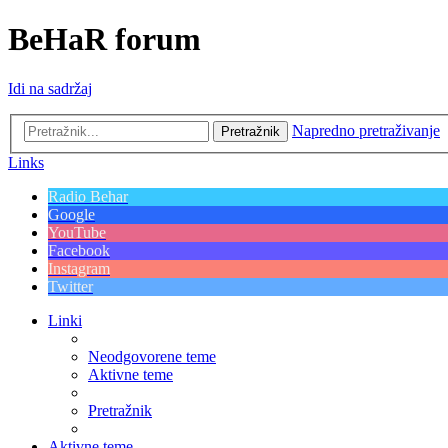
BeHaR forum
Idi na sadržaj
Napredno pretraživanje
Pretražnik
Links
Radio Behar
Google
YouTube
Facebook
Instagram
Twitter
Linki
Neodgovorene teme
Aktivne teme
Pretražnik
Aktivne teme