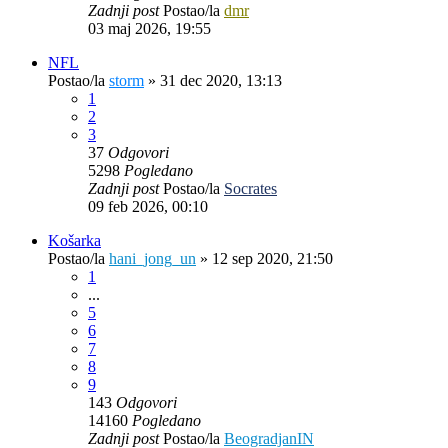
Zadnji post
Postao/la
dmr
03 maj 2026, 19:55
NFL
Postao/la
storm
»
31 dec 2020, 13:13
1
2
3
37
Odgovori
5298
Pogledano
Zadnji post
Postao/la
Socrates
09 feb 2026, 00:10
Košarka
Postao/la
hani_jong_un
»
12 sep 2020, 21:50
1
...
5
6
7
8
9
143
Odgovori
14160
Pogledano
Zadnji post
Postao/la
BeogradjanIN