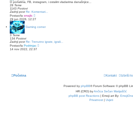
i
O portalima, FB, instagram, i ostalim vladarima današnjice...
p
28
Teme
o
1143
Postovi
s
Zadnji post
Re: Komentari...
t
Z
Postao/la
smajlic
a
29 jun 2026, 12:27
d
n
Gaming corner
j
i
p
3
Teme
o
134
Postovi
s
Zadnji post
Re: Trenutno igrate, igrali...
t
Z
Postao/la
Podrinjac
a
14 nov 2022, 22:37
d
n
j
i
p
o
s
t
Početna
Kontakt
Izbriši k
Powered by
phpBB
® Forum Software © phpBB Lim
HR (CRO) by
Ančica Sečan Matijaščić
phpBB post Reactions
| Emoji art By:
EmojiOn
Privatnost
|
Uvjeti