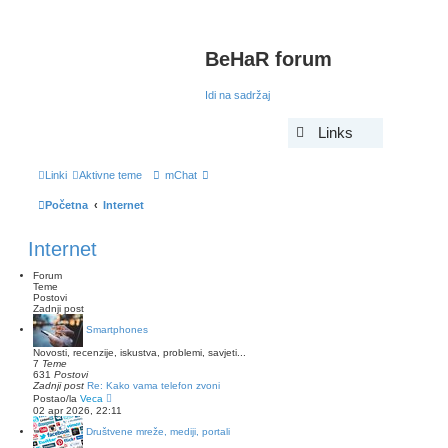
BeHaR forum
Idi na sadržaj
Links
Linki
Aktivne teme
mChat
Početna
Internet
Internet
Forum
Teme
Postovi
Zadnji post
Smartphones
Novosti, recenzije, iskustva, problemi, savjeti...
7
Teme
631
Postovi
Zadnji post
Re: Kako vama telefon zvoni
Z
Postao/la
Veca
a
02 apr 2026, 22:11
d
n
Društvene mreže, mediji, portali
j