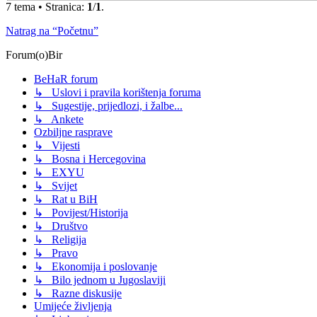
7 tema • Stranica:
1
/
1
.
Natrag na “Početnu”
Forum(o)Bir
BeHaR forum
↳ Uslovi i pravila korištenja foruma
↳ Sugestije, prijedlozi, i žalbe...
↳ Ankete
Ozbiljne rasprave
↳ Vijesti
↳ Bosna i Hercegovina
↳ EXYU
↳ Svijet
↳ Rat u BiH
↳ Povijest/Historija
↳ Društvo
↳ Religija
↳ Pravo
↳ Ekonomija i poslovanje
↳ Bilo jednom u Jugoslaviji
↳ Razne diskusije
Umijeće življenja