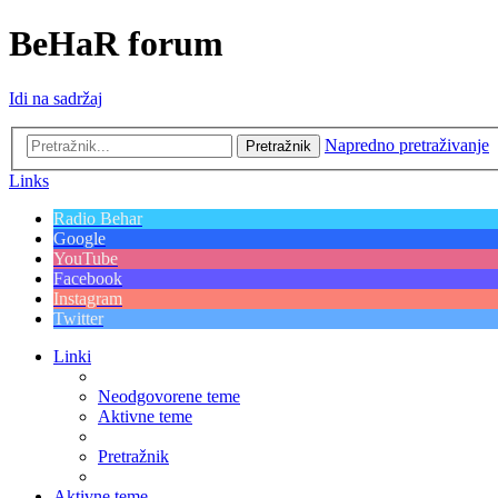
BeHaR forum
Idi na sadržaj
Napredno pretraživanje
Pretražnik
Links
Radio Behar
Google
YouTube
Facebook
Instagram
Twitter
Linki
Neodgovorene teme
Aktivne teme
Pretražnik
Aktivne teme