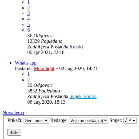
1
2
3
4
5
6
86
Odgovori
12329
Pogledano
Zadnji post
Postao/la
Russki
06 apr 2021, 22:18
What's app
Postao/la
Moonlight
»
02 aug 2020, 14:21
1
2
20
Odgovori
3832
Pogledano
Zadnji post
Postao/la
uvijek_kontra
06 aug 2020, 18:13
Nova tema
Prikaži:
Redanje:
Smjer: