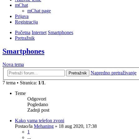
mChat
mChat page
Prijava
Registracija
Početna
Internet
Smartphones
Pretražnik
Smartphones
Nova tema
Napredno pretraživanje
Pretražnik
7 tema • Stranica:
1
/
1
.
Teme
Odgovori
Pogledano
Zadnji post
Kako vama telefon zvoni
Postao/la
Mehaning
»
18 aug 2020, 17:38
1
...