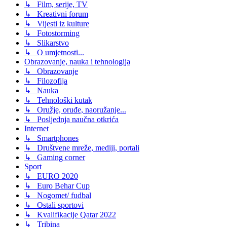
↳ Film, serije, TV
↳ Kreativni forum
↳ Vijesti iz kulture
↳ Fotostorming
↳ Slikarstvo
↳ O umjetnosti...
Obrazovanje, nauka i tehnologija
↳ Obrazovanje
↳ Filozofija
↳ Nauka
↳ Tehnološki kutak
↳ Oružje, oruđe, naoružanje...
↳ Posljednja naučna otkrića
Internet
↳ Smartphones
↳ Društvene mreže, mediji, portali
↳ Gaming corner
Sport
↳ EURO 2020
↳ Euro Behar Cup
↳ Nogomet/ fudbal
↳ Ostali sportovi
↳ Kvalifikacije Qatar 2022
↳ Tribina