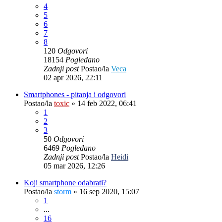
4
5
6
7
8
120
Odgovori
18154
Pogledano
Zadnji post
Postao/la
Veca
02 apr 2026, 22:11
Smartphones - pitanja i odgovori
Postao/la
toxic
»
14 feb 2022, 06:41
1
2
3
50
Odgovori
6469
Pogledano
Zadnji post
Postao/la
Heidi
05 mar 2026, 12:26
Koji smartphone odabrati?
Postao/la
storm
»
16 sep 2020, 15:07
1
...
16