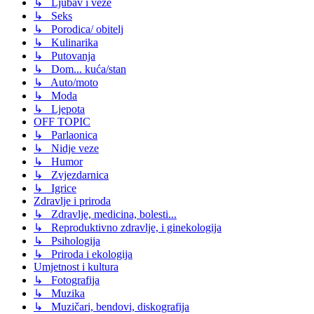
↳ Ljubav i veze
↳ Seks
↳ Porodica/ obitelj
↳ Kulinarika
↳ Putovanja
↳ Dom... kuća/stan
↳ Auto/moto
↳ Moda
↳ Ljepota
OFF TOPIC
↳ Parlaonica
↳ Nidje veze
↳ Humor
↳ Zvjezdarnica
↳ Igrice
Zdravlje i priroda
↳ Zdravlje, medicina, bolesti...
↳ Reproduktivno zdravlje, i ginekologija
↳ Psihologija
↳ Priroda i ekologija
Umjetnost i kultura
↳ Fotografija
↳ Muzika
↳ Muzičari, bendovi, diskografija