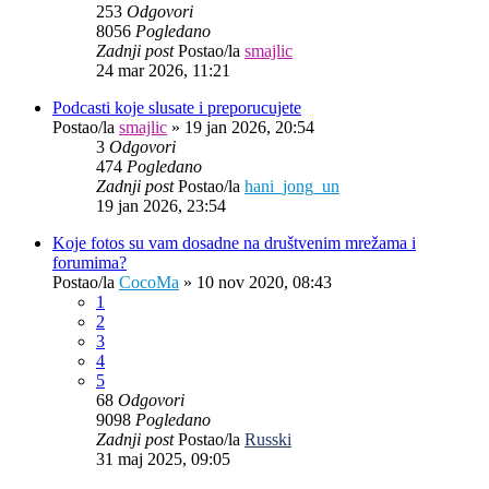
253
Odgovori
8056
Pogledano
Zadnji post
Postao/la
smajlic
24 mar 2026, 11:21
Podcasti koje slusate i preporucujete
Postao/la
smajlic
»
19 jan 2026, 20:54
3
Odgovori
474
Pogledano
Zadnji post
Postao/la
hani_jong_un
19 jan 2026, 23:54
Koje fotos su vam dosadne na društvenim mrežama i
forumima?
Postao/la
CocoMa
»
10 nov 2020, 08:43
1
2
3
4
5
68
Odgovori
9098
Pogledano
Zadnji post
Postao/la
Russki
31 maj 2025, 09:05