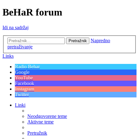
BeHaR forum
Idi na sadržaj
Napredno
Pretražnik
pretraživanje
Links
Radio Behar
Google
YouTube
Facebook
Instagram
Twitter
Linki
Neodgovorene teme
Aktivne teme
Pretražnik