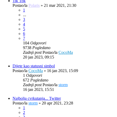
Tik Tok
Postao/la
Polaris
»
21 mar 2021, 21:30
1
...
3
4
5
6
7
104
Odgovori
9738
Pogledano
Zadnji post
Postao/la
CocoMa
20 jan 2023, 09:15
Dijete kao statusni simbol
Postao/la
CocoMa
»
16 jan 2023, 15:09
1
Odgovori
672
Pogledano
Zadnji post
Postao/la
storm
16 jan 2023, 15:51
Najbolja cvrkutanja... Twitter
Postao/la
storm
»
20 apr 2021, 23:28
1
2