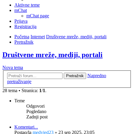
Aktivne teme
mChat
mChat page
Prijava
Registracija
Početna
Internet
Društvene mreže, mediji, portali
Pretražnik
Društvene mreže, mediji, portali
Nova tema
Napredno
Pretražnik
pretraživanje
28 tema • Stranica:
1
/
1
.
Teme
Odgovori
Pogledano
Zadnji post
Komentari...
Postao/la
medvjed23
»
23 sep 2025, 23:05