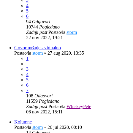
3
4
5
6
94
Odgovori
10744
Pogledano
Zadnji post
Postao/la
storm
22 nov 2022, 19:21
Govor mržnje - virtualno
Postao/la
storm
»
27 aug 2020, 13:35
1
...
3
4
5
6
7
108
Odgovori
11559
Pogledano
Zadnji post
Postao/la
WhiskeyPete
06 nov 2022, 15:11
Kolumne
Postao/la
storm
»
26 jul 2020, 00:10
14
Odgovori