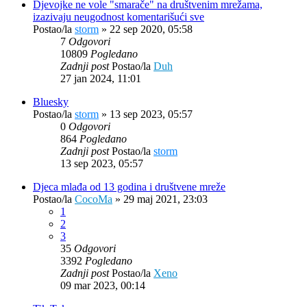
Djevojke ne vole "smarače" na društvenim mrežama,
izazivaju neugodnost komentarišući sve
Postao/la
storm
»
22 sep 2020, 05:58
7
Odgovori
10809
Pogledano
Zadnji post
Postao/la
Duh
27 jan 2024, 11:01
Bluesky
Postao/la
storm
»
13 sep 2023, 05:57
0
Odgovori
864
Pogledano
Zadnji post
Postao/la
storm
13 sep 2023, 05:57
Djeca mlađa od 13 godina i društvene mreže
Postao/la
CocoMa
»
29 maj 2021, 23:03
1
2
3
35
Odgovori
3392
Pogledano
Zadnji post
Postao/la
Xeno
09 mar 2023, 00:14