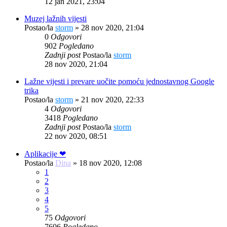
12 jan 2021, 23:04
Muzej lažnih vijesti
Postao/la
storm
»
28 nov 2020, 21:04
0
Odgovori
902
Pogledano
Zadnji post
Postao/la
storm
28 nov 2020, 21:04
Lažne vijesti i prevare uočite pomoću jednostavnog Google
trika
Postao/la
storm
»
21 nov 2020, 22:33
4
Odgovori
3418
Pogledano
Zadnji post
Postao/la
storm
22 nov 2020, 08:51
Aplikacije ❤
Postao/la
Dina
»
18 nov 2020, 12:08
1
2
3
4
5
75
Odgovori
7606
Pogledano