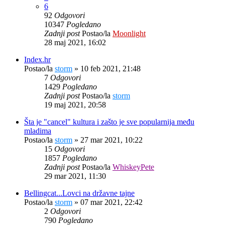
6
92
Odgovori
10347
Pogledano
Zadnji post
Postao/la
Moonlight
28 maj 2021, 16:02
Index.hr
Postao/la
storm
»
10 feb 2021, 21:48
7
Odgovori
1429
Pogledano
Zadnji post
Postao/la
storm
19 maj 2021, 20:58
Šta je "cancel" kultura i zašto je sve popularnija među
mladima
Postao/la
storm
»
27 mar 2021, 10:22
15
Odgovori
1857
Pogledano
Zadnji post
Postao/la
WhiskeyPete
29 mar 2021, 11:30
Bellingcat...Lovci na državne tajne
Postao/la
storm
»
07 mar 2021, 22:42
2
Odgovori
790
Pogledano