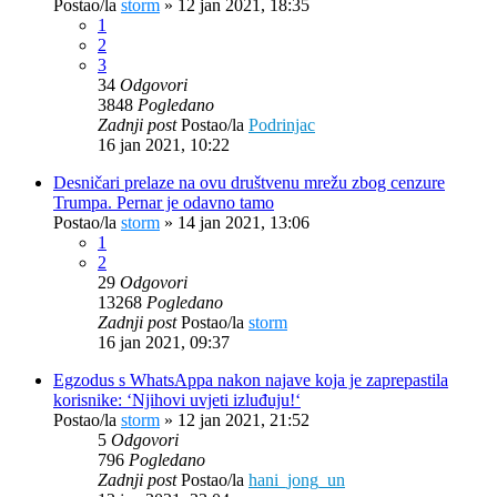
Postao/la
storm
»
12 jan 2021, 18:35
1
2
3
34
Odgovori
3848
Pogledano
Zadnji post
Postao/la
Podrinjac
16 jan 2021, 10:22
Desničari prelaze na ovu društvenu mrežu zbog cenzure
Trumpa. Pernar je odavno tamo
Postao/la
storm
»
14 jan 2021, 13:06
1
2
29
Odgovori
13268
Pogledano
Zadnji post
Postao/la
storm
16 jan 2021, 09:37
Egzodus s WhatsAppa nakon najave koja je zaprepastila
korisnike: ‘Njihovi uvjeti izluđuju!‘
Postao/la
storm
»
12 jan 2021, 21:52
5
Odgovori
796
Pogledano
Zadnji post
Postao/la
hani_jong_un