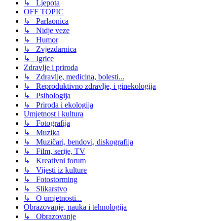
↳ Ljepota
OFF TOPIC
↳ Parlaonica
↳ Nidje veze
↳ Humor
↳ Zvjezdarnica
↳ Igrice
Zdravlje i priroda
↳ Zdravlje, medicina, bolesti...
↳ Reproduktivno zdravlje, i ginekologija
↳ Psihologija
↳ Priroda i ekologija
Umjetnost i kultura
↳ Fotografija
↳ Muzika
↳ Muzičari, bendovi, diskografija
↳ Film, serije, TV
↳ Kreativni forum
↳ Vijesti iz kulture
↳ Fotostorming
↳ Slikarstvo
↳ O umjetnosti...
Obrazovanje, nauka i tehnologija
↳ Obrazovanje