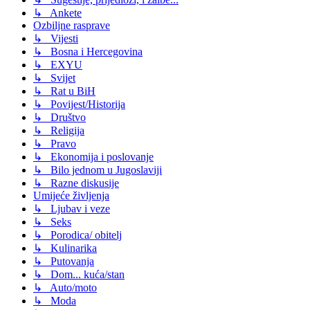
↳ Ankete
Ozbiljne rasprave
↳ Vijesti
↳ Bosna i Hercegovina
↳ EXYU
↳ Svijet
↳ Rat u BiH
↳ Povijest/Historija
↳ Društvo
↳ Religija
↳ Pravo
↳ Ekonomija i poslovanje
↳ Bilo jednom u Jugoslaviji
↳ Razne diskusije
Umijeće življenja
↳ Ljubav i veze
↳ Seks
↳ Porodica/ obitelj
↳ Kulinarika
↳ Putovanja
↳ Dom... kuća/stan
↳ Auto/moto
↳ Moda