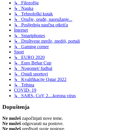
↳ Filozofija
↳ Nauka
↳ Tehnološki kutak
↳ Oružje, oruđe, naoružanje...
↳ Posljednja naučna otkrića
Internet
↳ Smartphones
↳ Društvene mreže, mediji, portali
↳ Gaming corner
Sport
↳ EURO 2020
↳ Euro Behar Cup
↳ Nogomet/ fudbal
↳ Ostali sportovi
↳ Kvalifikacije Qatar 2022
↳ Tribina
COVID- 19
↳ SARS- CoV 2....korona virus
Dopuštenja
Ne možeš
započinjati nove teme.
Ne možeš
odgovarati na postove.
Ne možeš
uređivati svoje postove.