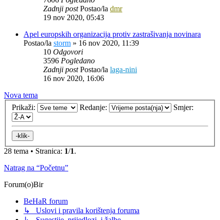
Zadnji post
Postao/la
dmr
19 nov 2020, 05:43
Apel europskih organizacija protiv zastrašivanja novinara
Postao/la
storm
»
16 nov 2020, 11:39
10
Odgovori
3596
Pogledano
Zadnji post
Postao/la
laga-nini
16 nov 2020, 16:06
Nova tema
Prikaži:
Redanje:
Smjer:
28 tema • Stranica:
1
/
1
.
Natrag na “Početnu”
Forum(o)Bir
BeHaR forum
↳ Uslovi i pravila korištenja foruma
↳ Sugestije, prijedlozi, i žalbe...