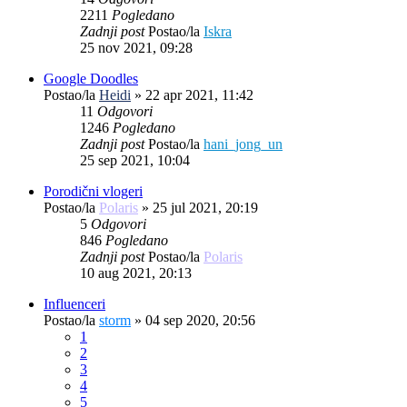
2211
Pogledano
Zadnji post
Postao/la
Iskra
25 nov 2021, 09:28
Google Doodles
Postao/la
Heidi
»
22 apr 2021, 11:42
11
Odgovori
1246
Pogledano
Zadnji post
Postao/la
hani_jong_un
25 sep 2021, 10:04
Porodični vlogeri
Postao/la
Polaris
»
25 jul 2021, 20:19
5
Odgovori
846
Pogledano
Zadnji post
Postao/la
Polaris
10 aug 2021, 20:13
Influenceri
Postao/la
storm
»
04 sep 2020, 20:56
1
2
3
4
5