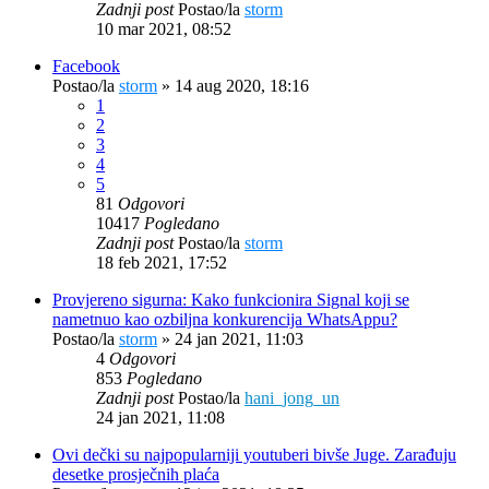
Zadnji post
Postao/la
storm
10 mar 2021, 08:52
Facebook
Postao/la
storm
»
14 aug 2020, 18:16
1
2
3
4
5
81
Odgovori
10417
Pogledano
Zadnji post
Postao/la
storm
18 feb 2021, 17:52
Provjereno sigurna: Kako funkcionira Signal koji se
nametnuo kao ozbiljna konkurencija WhatsAppu?
Postao/la
storm
»
24 jan 2021, 11:03
4
Odgovori
853
Pogledano
Zadnji post
Postao/la
hani_jong_un
24 jan 2021, 11:08
Ovi dečki su najpopularniji youtuberi bivše Juge. Zarađuju
desetke prosječnih plaća