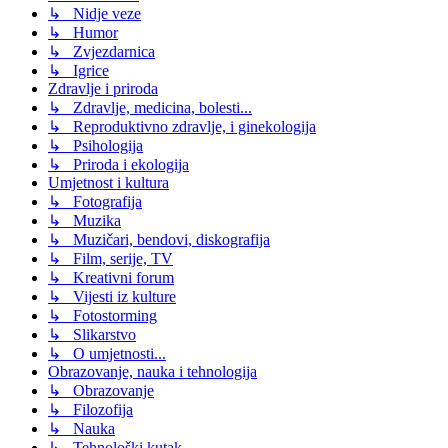
↳ Nidje veze
↳ Humor
↳ Zvjezdarnica
↳ Igrice
Zdravlje i priroda
↳ Zdravlje, medicina, bolesti...
↳ Reproduktivno zdravlje, i ginekologija
↳ Psihologija
↳ Priroda i ekologija
Umjetnost i kultura
↳ Fotografija
↳ Muzika
↳ Muzičari, bendovi, diskografija
↳ Film, serije, TV
↳ Kreativni forum
↳ Vijesti iz kulture
↳ Fotostorming
↳ Slikarstvo
↳ O umjetnosti...
Obrazovanje, nauka i tehnologija
↳ Obrazovanje
↳ Filozofija
↳ Nauka
↳ Tehnološki kutak