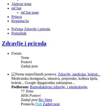
Aktivne teme
mChat
mChat page
Prijava
Registracija
Početna
Zdravlje i priroda
Pretražnik
Zdravlje i priroda
Forum
Teme
Postovi
Zadnji post
Zdravlje, medicina, bolesti...
Medicinska dostignuća, iskustva, preporuke, kultura tijela,
bolesti... Google dijagnostika zabranjena...
Podforum:
Reproduktivno zdravlje, i ginekologija
77
Teme
4056
Postovi
Zadnji post
Re: Stres
Postao/la
Duh
Zadnji post