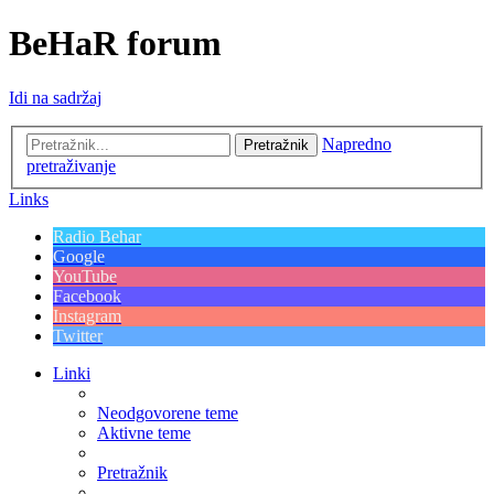
BeHaR forum
Idi na sadržaj
Napredno
Pretražnik
pretraživanje
Links
Radio Behar
Google
YouTube
Facebook
Instagram
Twitter
Linki
Neodgovorene teme
Aktivne teme
Pretražnik