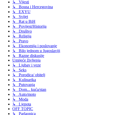
↳ Vijesti
↳ Bosna i Hercegovina
↳ EXYU
↳ Svijet
↳ Rat u BiH
↳ Povijest/Historija
↳ Društvo
↳ Religija
↳ Pravo
↳ Ekonomija i poslovanje
↳ Bilo jednom u Jugoslaviji
↳ Razne diskusije
Umijeće življenja
↳ Ljubav i veze
↳ Seks
↳ Porodica/ obitelj
↳ Kulinarika
↳ Putovanja
↳ Dom... kuća/stan
↳ Auto/moto
↳ Moda
↳ Ljepota
OFF TOPIC
↳ Parlaonica