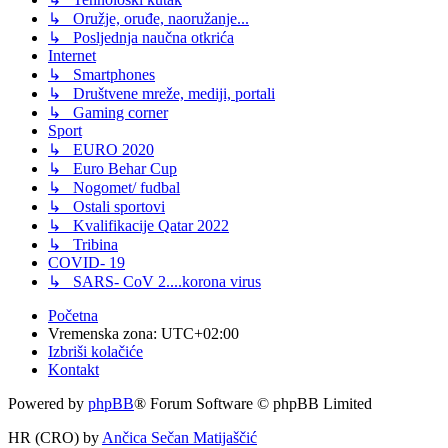
↳ Oružje, oruđe, naoružanje...
↳ Posljednja naučna otkrića
Internet
↳ Smartphones
↳ Društvene mreže, mediji, portali
↳ Gaming corner
Sport
↳ EURO 2020
↳ Euro Behar Cup
↳ Nogomet/ fudbal
↳ Ostali sportovi
↳ Kvalifikacije Qatar 2022
↳ Tribina
COVID- 19
↳ SARS- CoV 2....korona virus
Početna
Vremenska zona:
UTC+02:00
Izbriši kolačiće
Kontakt
Powered by
phpBB
® Forum Software © phpBB Limited
HR (CRO) by
Ančica Sečan Matijaščić