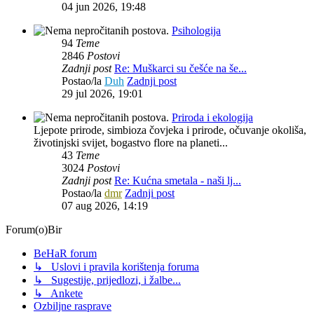
04 jun 2026, 19:48
Psihologija
94
Teme
2846
Postovi
Zadnji post
Re: Muškarci su češće na še...
Postao/la
Duh
Zadnji post
29 jul 2026, 19:01
Priroda i ekologija
Ljepote prirode, simbioza čovjeka i prirode, očuvanje okoliša,
životinjski svijet, bogastvo flore na planeti...
43
Teme
3024
Postovi
Zadnji post
Re: Kućna smetala - naši lj...
Postao/la
dmr
Zadnji post
07 aug 2026, 14:19
Forum(o)Bir
BeHaR forum
↳ Uslovi i pravila korištenja foruma
↳ Sugestije, prijedlozi, i žalbe...
↳ Ankete
Ozbiljne rasprave