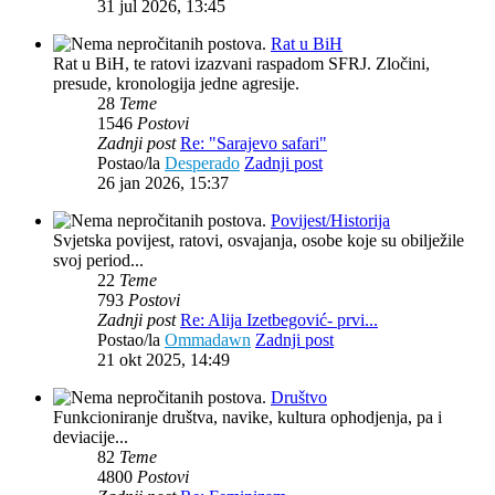
31 jul 2026, 13:45
Rat u BiH
Rat u BiH, te ratovi izazvani raspadom SFRJ. Zločini,
presude, kronologija jedne agresije.
28
Teme
1546
Postovi
Zadnji post
Re: "Sarajevo safari"
Postao/la
Desperado
Zadnji post
26 jan 2026, 15:37
Povijest/Historija
Svjetska povijest, ratovi, osvajanja, osobe koje su obilježile
svoj period...
22
Teme
793
Postovi
Zadnji post
Re: Alija Izetbegović- prvi...
Postao/la
Ommadawn
Zadnji post
21 okt 2025, 14:49
Društvo
Funkcioniranje društva, navike, kultura ophodjenja, pa i
deviacije...
82
Teme
4800
Postovi