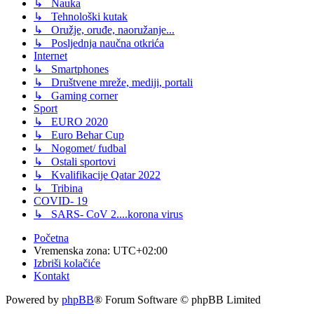
↳ Nauka
↳ Tehnološki kutak
↳ Oružje, oruđe, naoružanje...
↳ Posljednja naučna otkrića
Internet
↳ Smartphones
↳ Društvene mreže, mediji, portali
↳ Gaming corner
Sport
↳ EURO 2020
↳ Euro Behar Cup
↳ Nogomet/ fudbal
↳ Ostali sportovi
↳ Kvalifikacije Qatar 2022
↳ Tribina
COVID- 19
↳ SARS- CoV 2....korona virus
Početna
Vremenska zona:
UTC+02:00
Izbriši kolačiće
Kontakt
Powered by
phpBB
® Forum Software © phpBB Limited