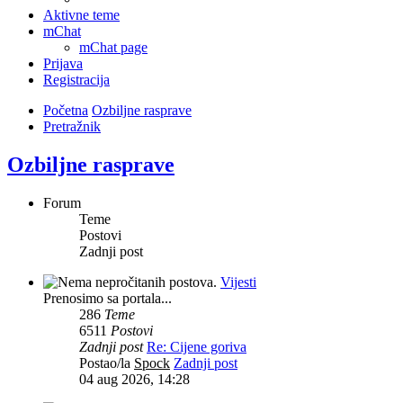
Aktivne teme
mChat
mChat page
Prijava
Registracija
Početna
Ozbiljne rasprave
Pretražnik
Ozbiljne rasprave
Forum
Teme
Postovi
Zadnji post
Vijesti
Prenosimo sa portala...
286
Teme
6511
Postovi
Zadnji post
Re: Cijene goriva
Postao/la
Spock
Zadnji post
04 aug 2026, 14:28