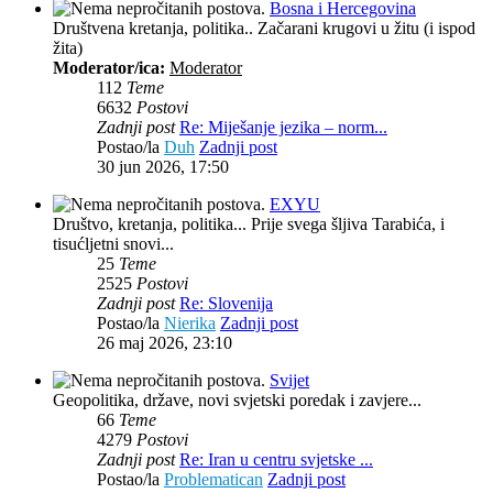
Bosna i Hercegovina
Društvena kretanja, politika.. Začarani krugovi u žitu (i ispod
žita)
Moderator/ica:
Moderator
112
Teme
6632
Postovi
Zadnji post
Re: Miješanje jezika – norm...
Postao/la
Duh
Zadnji post
30 jun 2026, 17:50
EXYU
Društvo, kretanja, politika... Prije svega šljiva Tarabića, i
tisućljetni snovi...
25
Teme
2525
Postovi
Zadnji post
Re: Slovenija
Postao/la
Nierika
Zadnji post
26 maj 2026, 23:10
Svijet
Geopolitika, države, novi svjetski poredak i zavjere...
66
Teme
4279
Postovi
Zadnji post
Re: Iran u centru svjetske ...
Postao/la
Problematican
Zadnji post