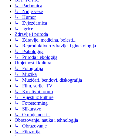
↳ Parlaonica
↳ Nidje veze
↳ Humor
↳ Zvjezdarnica
↳ Igrice
Zdravlje i priroda
↳ Zdravlje, medicina, bolesti...
↳ Reproduktivno zdravlje, i ginekologija
↳ Psihologija
↳ Priroda i ekologija
Umjetnost i kultura
↳ Fotografija
↳ Muzika
↳ Muzičari, bendovi, diskografija
↳ Film, serije, TV
↳ Kreativni forum
↳ Vijesti iz kulture
↳ Fotostorming
↳ Slikarstvo
↳ O umjetnosti...
Obrazovanje, nauka i tehnologija
↳ Obrazovanje
↳ Filozofija