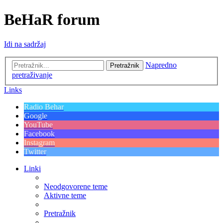
BeHaR forum
Idi na sadržaj
Napredno
Pretražnik
pretraživanje
Links
Radio Behar
Google
YouTube
Facebook
Instagram
Twitter
Linki
Neodgovorene teme
Aktivne teme
Pretražnik