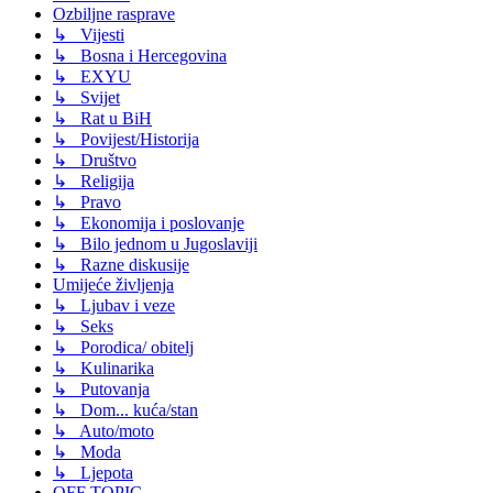
Ozbiljne rasprave
↳ Vijesti
↳ Bosna i Hercegovina
↳ EXYU
↳ Svijet
↳ Rat u BiH
↳ Povijest/Historija
↳ Društvo
↳ Religija
↳ Pravo
↳ Ekonomija i poslovanje
↳ Bilo jednom u Jugoslaviji
↳ Razne diskusije
Umijeće življenja
↳ Ljubav i veze
↳ Seks
↳ Porodica/ obitelj
↳ Kulinarika
↳ Putovanja
↳ Dom... kuća/stan
↳ Auto/moto
↳ Moda
↳ Ljepota
OFF TOPIC