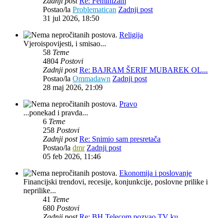
Zadnji post
Re: Feminizam
Postao/la
Problematican
Zadnji post
31 jul 2026, 18:50
Religija
Vjeroispovijesti, i smisao...
58
Teme
4804
Postovi
Zadnji post
Re: BAJRAM ŠERIF MUBAREK OL...
Postao/la
Ommadawn
Zadnji post
28 maj 2026, 21:09
Pravo
...ponekad i pravda...
6
Teme
258
Postovi
Zadnji post
Re: Snimio sam presretača
Postao/la
dmr
Zadnji post
05 feb 2026, 11:46
Ekonomija i poslovanje
Financijski trendovi, recesije, konjunkcije, poslovne prilike i
neprilike...
41
Teme
680
Postovi
Zadnji post
Re: BH Telecom pozvao TV ku...