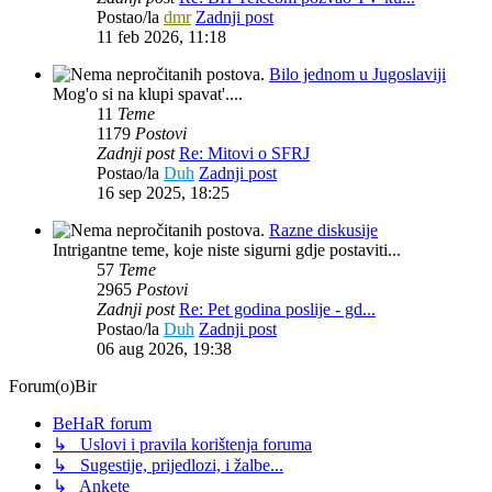
Postao/la
dmr
Zadnji post
11 feb 2026, 11:18
Bilo jednom u Jugoslaviji
Mog'o si na klupi spavat'....
11
Teme
1179
Postovi
Zadnji post
Re: Mitovi o SFRJ
Postao/la
Duh
Zadnji post
16 sep 2025, 18:25
Razne diskusije
Intrigantne teme, koje niste sigurni gdje postaviti...
57
Teme
2965
Postovi
Zadnji post
Re: Pet godina poslije - gd...
Postao/la
Duh
Zadnji post
06 aug 2026, 19:38
Forum(o)Bir
BeHaR forum
↳ Uslovi i pravila korištenja foruma
↳ Sugestije, prijedlozi, i žalbe...
↳ Ankete