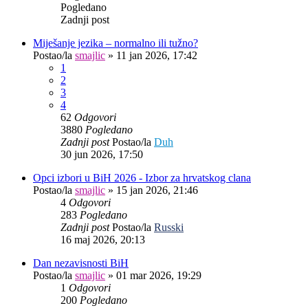
Pogledano
Zadnji post
Miješanje jezika – normalno ili tužno?
Postao/la
smajlic
»
11 jan 2026, 17:42
1
2
3
4
62
Odgovori
3880
Pogledano
Zadnji post
Postao/la
Duh
30 jun 2026, 17:50
Opci izbori u BiH 2026 - Izbor za hrvatskog clana
Postao/la
smajlic
»
15 jan 2026, 21:46
4
Odgovori
283
Pogledano
Zadnji post
Postao/la
Russki
16 maj 2026, 20:13
Dan nezavisnosti BiH
Postao/la
smajlic
»
01 mar 2026, 19:29
1
Odgovori
200
Pogledano