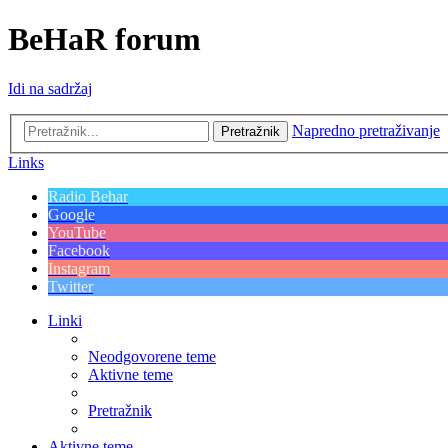
BeHaR forum
Idi na sadržaj
Napredno pretraživanje
Pretražnik
Links
Radio Behar
Google
YouTube
Facebook
Instagram
Twitter
Linki
Neodgovorene teme
Aktivne teme
Pretražnik
Aktivne teme