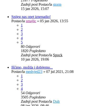
21877
Pogledano
Zadnji post
Postao/la
storm
15 jan 2026, 15:07
Snijeg nas opet iznenadio!
Postao/la
smajlic
»
05 jan 2026, 13:55
1
2
3
4
5
80
Odgovori
1820
Pogledano
Zadnji post
Postao/la
Spock
10 jan 2026, 19:06
Išćimo, možda i dobijemo...
Postao/la
medvjed23
»
07 jul 2021, 21:08
1
2
3
4
54
Odgovori
3505
Pogledano
Zadnji post
Postao/la
Duh
08 jan 2026, 08:46