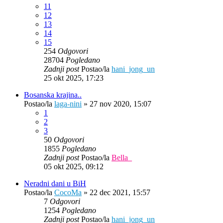
11
12
13
14
15
254
Odgovori
28704
Pogledano
Zadnji post
Postao/la
hani_jong_un
25 okt 2025, 17:23
Bosanska krajina..
Postao/la
laga-nini
»
27 nov 2020, 15:07
1
2
3
50
Odgovori
1855
Pogledano
Zadnji post
Postao/la
Bella_
05 okt 2025, 09:12
Neradni dani u BiH
Postao/la
CocoMa
»
22 dec 2021, 15:57
7
Odgovori
1254
Pogledano
Zadnji post
Postao/la
hani_jong_un