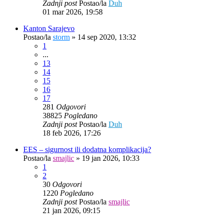
Zadnji post
Postao/la
Duh
01 mar 2026, 19:58
Kanton Sarajevo
Postao/la
storm
»
14 sep 2020, 13:32
1
...
13
14
15
16
17
281
Odgovori
38825
Pogledano
Zadnji post
Postao/la
Duh
18 feb 2026, 17:26
EES – sigurnost ili dodatna komplikacija?
Postao/la
smajlic
»
19 jan 2026, 10:33
1
2
30
Odgovori
1220
Pogledano
Zadnji post
Postao/la
smajlic
21 jan 2026, 09:15