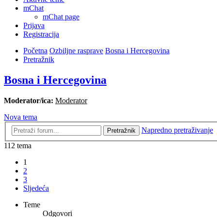
mChat
mChat page
Prijava
Registracija
Početna
Ozbiljne rasprave
Bosna i Hercegovina
Pretražnik
Bosna i Hercegovina
Moderator/ica:
Moderator
Nova tema
Napredno pretraživanje
Pretražnik
112 tema
1
2
3
Sljedeća
Teme
Odgovori