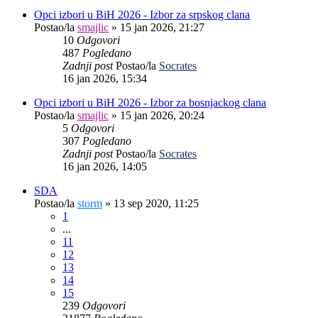
Opci izbori u BiH 2026 - Izbor za srpskog clana
Postao/la
smajlic
»
15 jan 2026, 21:27
10
Odgovori
487
Pogledano
Zadnji post
Postao/la
Socrates
16 jan 2026, 15:34
Opci izbori u BiH 2026 - Izbor za bosnjackog clana
Postao/la
smajlic
»
15 jan 2026, 20:24
5
Odgovori
307
Pogledano
Zadnji post
Postao/la
Socrates
16 jan 2026, 14:05
SDA
Postao/la
storm
»
13 sep 2020, 11:25
1
...
11
12
13
14
15
239
Odgovori