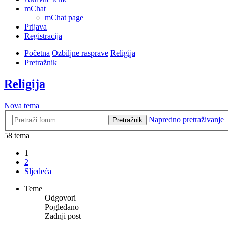
mChat
mChat page
Prijava
Registracija
Početna
Ozbiljne rasprave
Religija
Pretražnik
Religija
Nova tema
Napredno pretraživanje
Pretražnik
58 tema
1
2
Sljedeća
Teme
Odgovori
Pogledano
Zadnji post