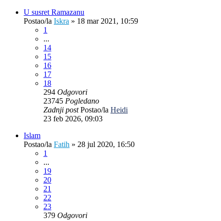
U susret Ramazanu
Postao/la
Iskra
»
18 mar 2021, 10:59
1
...
14
15
16
17
18
294
Odgovori
23745
Pogledano
Zadnji post
Postao/la
Heidi
23 feb 2026, 09:03
Islam
Postao/la
Fatih
»
28 jul 2020, 16:50
1
...
19
20
21
22
23
379
Odgovori