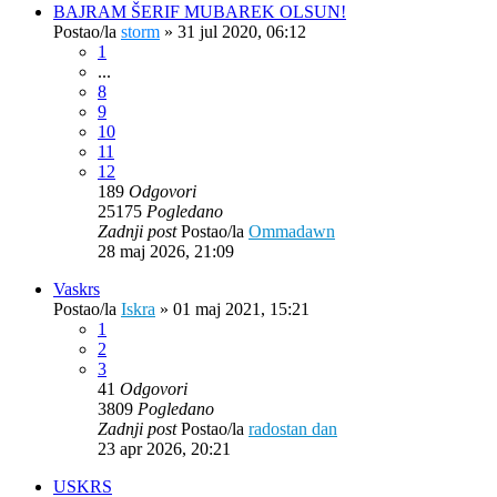
BAJRAM ŠERIF MUBAREK OLSUN!
Postao/la
storm
»
31 jul 2020, 06:12
1
...
8
9
10
11
12
189
Odgovori
25175
Pogledano
Zadnji post
Postao/la
Ommadawn
28 maj 2026, 21:09
Vaskrs
Postao/la
Iskra
»
01 maj 2021, 15:21
1
2
3
41
Odgovori
3809
Pogledano
Zadnji post
Postao/la
radostan dan
23 apr 2026, 20:21
USKRS