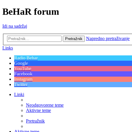
BeHaR forum
Idi na sadržaj
Napredno pretraživanje
Pretražnik
Links
Radio Behar
Google
YouTube
Facebook
Instagram
Twitter
Linki
Neodgovorene teme
Aktivne teme
Pretražnik
Aktivne teme