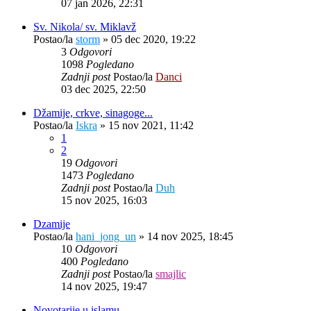
07 jan 2026, 22:31
Sv. Nikola/ sv. Miklavž
Postao/la
storm
»
05 dec 2020, 19:22
3
Odgovori
1098
Pogledano
Zadnji post
Postao/la
Danci
03 dec 2025, 22:50
Džamije, crkve, sinagoge...
Postao/la
Iskra
»
15 nov 2021, 11:42
1
2
19
Odgovori
1473
Pogledano
Zadnji post
Postao/la
Duh
15 nov 2025, 16:03
Dzamije
Postao/la
hani_jong_un
»
14 nov 2025, 18:45
10
Odgovori
400
Pogledano
Zadnji post
Postao/la
smajlic
14 nov 2025, 19:47
Novotarije u islamu