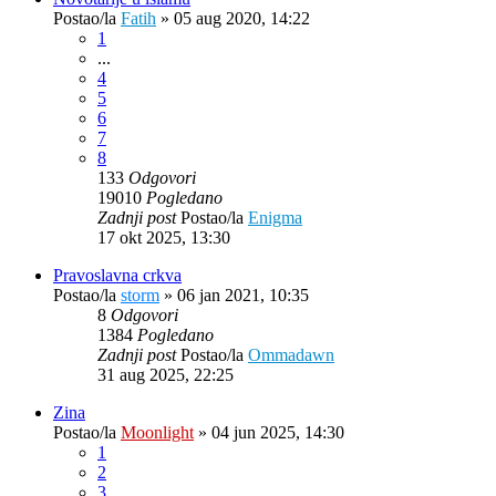
Postao/la
Fatih
»
05 aug 2020, 14:22
1
...
4
5
6
7
8
133
Odgovori
19010
Pogledano
Zadnji post
Postao/la
Enigma
17 okt 2025, 13:30
Pravoslavna crkva
Postao/la
storm
»
06 jan 2021, 10:35
8
Odgovori
1384
Pogledano
Zadnji post
Postao/la
Ommadawn
31 aug 2025, 22:25
Zina
Postao/la
Moonlight
»
04 jun 2025, 14:30
1
2
3