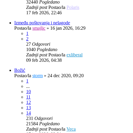
32440
Pogledano
Zadnji post
Postao/la
Polaris
17 feb 2026, 22:46
Između poštovanja i nelagode
Postao/la
smajlic
»
16 jan 2026, 16:29
1
2
27
Odgovori
1040
Pogledano
Zadnji post
Postao/la
exliberal
09 feb 2026, 04:38
Božić
Postao/la
storm
»
24 dec 2020, 09:20
1
...
10
11
12
13
14
231
Odgovori
21584
Pogledano
Zadnji post
Postao/la
Veca