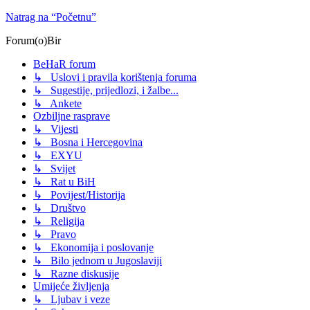
Natrag na “Početnu”
Forum(o)Bir
BeHaR forum
↳ Uslovi i pravila korištenja foruma
↳ Sugestije, prijedlozi, i žalbe...
↳ Ankete
Ozbiljne rasprave
↳ Vijesti
↳ Bosna i Hercegovina
↳ EXYU
↳ Svijet
↳ Rat u BiH
↳ Povijest/Historija
↳ Društvo
↳ Religija
↳ Pravo
↳ Ekonomija i poslovanje
↳ Bilo jednom u Jugoslaviji
↳ Razne diskusije
Umijeće življenja
↳ Ljubav i veze