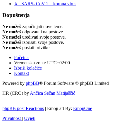
↳ SARS- CoV 2....korona virus
Dopuštenja
Ne možeš
započinjati nove teme.
Ne možeš
odgovarati na postove.
Ne možeš
uređivati svoje postove.
Ne možeš
izbrisati svoje postove.
Ne možeš
postati privitke.
Početna
Vremenska zona:
UTC+02:00
Izbriši kolačiće
Kontakt
Powered by
phpBB
® Forum Software © phpBB Limited
HR (CRO) by
Ančica Sečan Matijaščić
phpBB post Reactions
| Emoji art By:
EmojiOne
Privatnost
|
Uvjeti