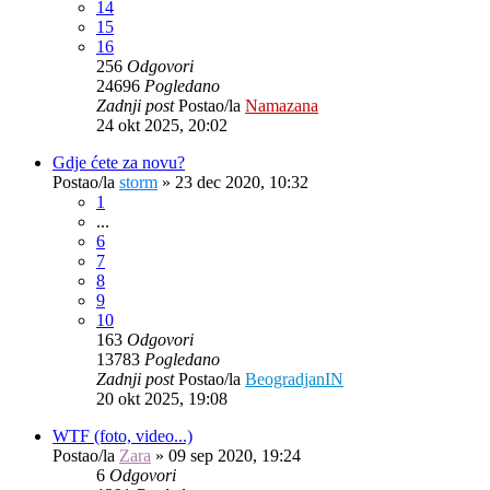
14
15
16
256
Odgovori
24696
Pogledano
Zadnji post
Postao/la
Namazana
24 okt 2025, 20:02
Gdje ćete za novu?
Postao/la
storm
»
23 dec 2020, 10:32
1
...
6
7
8
9
10
163
Odgovori
13783
Pogledano
Zadnji post
Postao/la
BeogradjanIN
20 okt 2025, 19:08
WTF (foto, video...)
Postao/la
Zara
»
09 sep 2020, 19:24
6
Odgovori