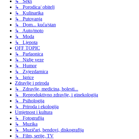
↳ Seks
↳ Porodica/ obitelj
↳ Kulinarika
↳ Putovanja
↳ Dom... kuća/stan
↳ Auto/moto
↳ Moda
↳ Ljepota
OFF TOPIC
↳ Parlaonica
↳ Nidje veze
↳ Humor
↳ Zvjezdarnica
↳ Igrice
Zdravlje i priroda
↳ Zdravlje, medicina, bolesti...
↳ Reproduktivno zdravlje, i ginekologija
↳ Psihologija
↳ Priroda i ekologija
Umjetnost i kultura
↳ Fotografija
↳ Muzika
↳ Muzičari, bendovi, diskografija
↳ Film, serije, TV