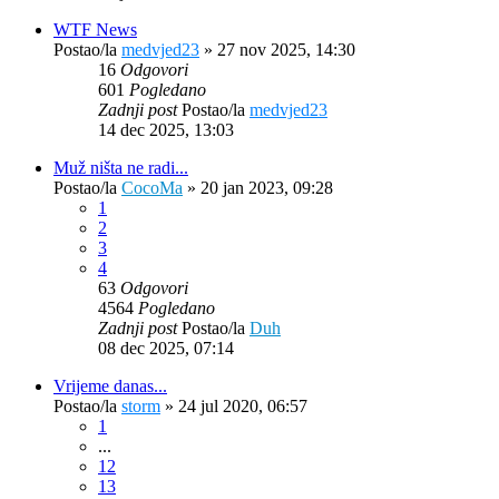
WTF News
Postao/la
medvjed23
»
27 nov 2025, 14:30
16
Odgovori
601
Pogledano
Zadnji post
Postao/la
medvjed23
14 dec 2025, 13:03
Muž ništa ne radi...
Postao/la
CocoMa
»
20 jan 2023, 09:28
1
2
3
4
63
Odgovori
4564
Pogledano
Zadnji post
Postao/la
Duh
08 dec 2025, 07:14
Vrijeme danas...
Postao/la
storm
»
24 jul 2020, 06:57
1
...
12
13