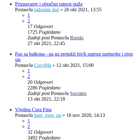
Priznavanje i obračun ratnog staža
Postao/la
radostan dan
»
26 okt 2021, 13:55
1
2
17
Odgovori
1725
Pogledano
Zadnji post
Postao/la
Russki
27 okt 2021, 22:45
Pao sa balkona - pa ga pretukli bivši suprug partnerke i njen
sin
Postao/la
CocoMa
»
12 okt 2021, 15:00
1
2
20
Odgovori
2286
Pogledano
Zadnji post
Postao/la
Socrates
13 okt 2021, 22:18
Vijolina Cura Fina
Postao/la
hani_jong_un
»
18 nov 2020, 14:13
1
2
32
Odgovori
3492
Pogledano