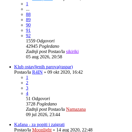
1
...
88
89
90
91
92
1559
Odgovori
42945
Pogledano
Zadnji post
Postao/la
sikiriki
05 aug 2026, 20:58
Klub ostavljenih parova(raspar)
Postao/la
R4IN
»
09 okt 2020, 16:42
1
2
3
4
51
Odgovori
3728
Pogledano
Zadnji post
Postao/la
Namazana
09 jul 2026, 23:44
Kafana - za popiti i zaigrati
Postao/la
Moonlight
»
14 aug 2020, 22:48