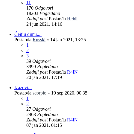
11
170
Odgovori
18203
Pogledano
Zadnji post
Postao/la
Heidi
24 jun 2021, 14:16
Ćeif u dimu....
Postao/la
Russki
»
14 jan 2021, 13:25
1
2
3
39
Odgovori
3999
Pogledano
Zadnji post
Postao/la
R4IN
20 jan 2021, 17:19
Izazovi...
Postao/la
scorpio
»
19 sep 2020, 00:35
1
2
27
Odgovori
2963
Pogledano
Zadnji post
Postao/la
R4IN
07 jan 2021, 01:15