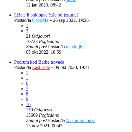
12 jan 2023, 08:42
Ližete li poklopac čaše od jogurta?
Postao/la
CocoMa
»
26 sep 2022, 19:26
1
2
21
Odgovori
10723
Pogledano
Zadnji post
Postao/la
neodoljivi
05 okt 2022, 18:59
Podrum kod Barbe trovača
Postao/la
East_side
»
09 okt 2020, 19:41
1
...
6
7
8
9
10
159
Odgovori
15669
Pogledano
Zadnji post
Postao/la
Nasrudin hodža
13 nov 2021, 00:43