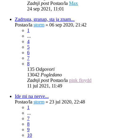
Zadnji post
Postao/la
Max
24 sep 2021, 11:01
Zadruga, granap, sta ja znam...
Postao/la
storm
»
06 sep 2020, 21:42
1
...
4
5
6
7
8
135
Odgovori
13042
Pogledano
Zadnji post
Postao/la
pink floydd
11 jul 2021, 11:49
Ide mi na nerve...
Postao/la
storm
»
23 jul 2020, 22:48
1
...
7
8
9
10