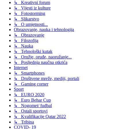
↳ Kreativni forum
↳ Vijesti iz kulture
↳ Fotostorming
↳ Slikarstvo
↳ O umjetnosti...
Obrazovanje, nauka i tehnologija
↳ Obrazovanje
↳ Filozofija
↳ Nauka
↳ Tehnološki kutak
↳ Oružje, oruđe, naoružanje...
↳ Posljednja naučna otkrića
Internet
↳ Smartphones
↳ Društvene mreže, mediji, portali
↳ Gaming corner
Sport
↳ EURO 2020
↳ Euro Behar Cup
↳ Nogomet/ fudbal
↳ Ostali sportovi
↳ Kvalifikacije Qatar 2022
↳ Tribina
COVID- 19