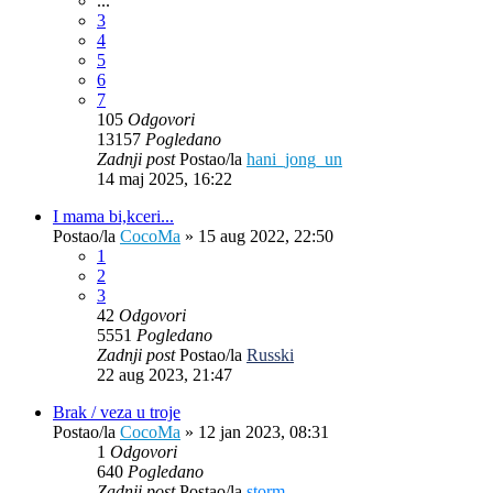
...
3
4
5
6
7
105
Odgovori
13157
Pogledano
Zadnji post
Postao/la
hani_jong_un
14 maj 2025, 16:22
I mama bi,kceri...
Postao/la
CocoMa
»
15 aug 2022, 22:50
1
2
3
42
Odgovori
5551
Pogledano
Zadnji post
Postao/la
Russki
22 aug 2023, 21:47
Brak / veza u troje
Postao/la
CocoMa
»
12 jan 2023, 08:31
1
Odgovori
640
Pogledano
Zadnji post
Postao/la
storm