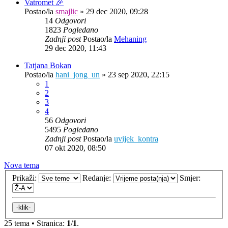
Vatromet 🎉
Postao/la
smajlic
»
29 dec 2020, 09:28
14
Odgovori
1823
Pogledano
Zadnji post
Postao/la
Mehaning
29 dec 2020, 11:43
Tatjana Bokan
Postao/la
hani_jong_un
»
23 sep 2020, 22:15
1
2
3
4
56
Odgovori
5495
Pogledano
Zadnji post
Postao/la
uvijek_kontra
07 okt 2020, 08:50
Nova tema
Prikaži:
Redanje:
Smjer:
25 tema • Stranica:
1
/
1
.