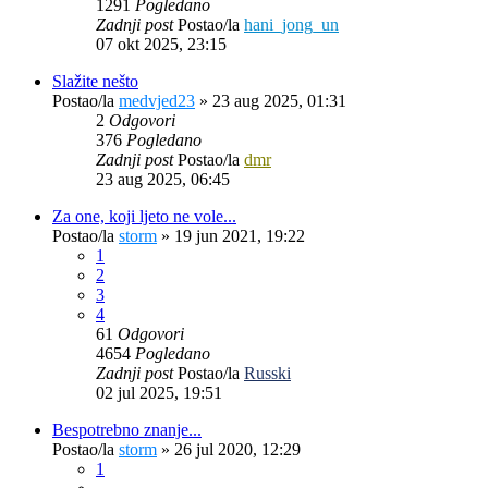
1291
Pogledano
Zadnji post
Postao/la
hani_jong_un
07 okt 2025, 23:15
Slažite nešto
Postao/la
medvjed23
»
23 aug 2025, 01:31
2
Odgovori
376
Pogledano
Zadnji post
Postao/la
dmr
23 aug 2025, 06:45
Za one, koji ljeto ne vole...
Postao/la
storm
»
19 jun 2021, 19:22
1
2
3
4
61
Odgovori
4654
Pogledano
Zadnji post
Postao/la
Russki
02 jul 2025, 19:51
Bespotrebno znanje...
Postao/la
storm
»
26 jul 2020, 12:29
1