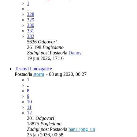
1
...
328
329
330
331
332
5636
Odgovori
261198
Pogledano
Zadnji post
Postao/la
Danny
19 jun 2026, 17:16
Testovi i mozgalice
Postao/la
storm
»
08 aug 2020, 00:27
1
...
8
9
10
11
12
201
Odgovori
18875
Pogledano
Zadnji post
Postao/la
hani_jong_un
25 jan 2026, 00:58