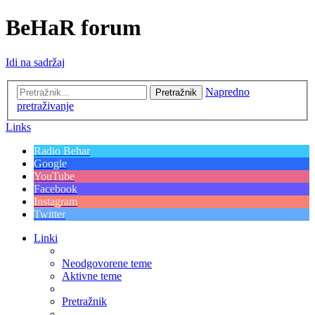
BeHaR forum
Idi na sadržaj
Napredno
Pretražnik
pretraživanje
Links
Radio Behar
Google
YouTube
Facebook
Instagram
Twitter
Linki
Neodgovorene teme
Aktivne teme
Pretražnik