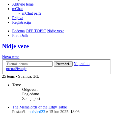
Aktivne teme
mChat
mChat page
Prijava
Registracija
Početna
OFF TOPIC
Nidje veze
Pretražnik
Nidje veze
Nova tema
Napredno
Pretražnik
pretraživanje
25 tema • Stranica:
1
/
1
.
Teme
Odgovori
Pogledano
Zadnji post
The Memelords of the Edgy Table
Postao/la
medvjed23
»
15 jun 2025, 18:06