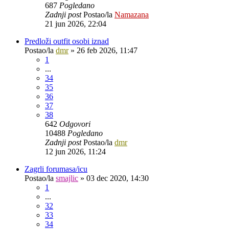
687
Pogledano
Zadnji post
Postao/la
Namazana
21 jun 2026, 22:04
Predloži outfit osobi iznad
Postao/la
dmr
»
26 feb 2026, 11:47
1
...
34
35
36
37
38
642
Odgovori
10488
Pogledano
Zadnji post
Postao/la
dmr
12 jun 2026, 11:24
Zagrli forumasa/icu
Postao/la
smajlic
»
03 dec 2020, 14:30
1
...
32
33
34