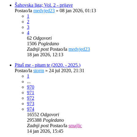
Šahovska liga; Vol. 2 - prijave
Postao/la
medvjed23
»
08 jan 2026, 01:13
1
2
3
4
62
Odgovori
1506
Pogledano
Zadnji post
Postao/la
medvjed23
18 jan 2026, 12:13
Pitaš me - pitam te (2020. - 2025.)
Postao/la
storm
»
24 jul 2020, 21:31
1
...
970
971
972
973
974
16552
Odgovori
295388
Pogledano
Zadnji post
Postao/la
smajlic
14 jan 2026, 15:45