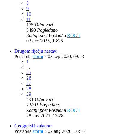
8
9
10
11
175
Odgovori
3490
Pogledano
Zadnji post
Postao/la
ROOT
03 dec 2025, 13:25
Drugom riječju nastavi
Postao/la
storm
»
03 sep 2020, 09:53
1
...
25
26
27
28
29
491
Odgovori
23493
Pogledano
Zadnji post
Postao/la
ROOT
28 nov 2025, 17:28
Geografski kaladont
Postao/la
storm
»
02 aug 2020, 10:15