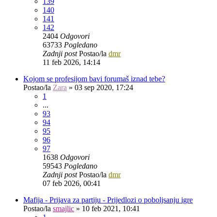
139
140
141
142
2404
Odgovori
63733
Pogledano
Zadnji post
Postao/la
dmr
11 feb 2026, 14:14
Kojom se profesijom bavi forumaš iznad tebe?
Postao/la
Zara
»
03 sep 2020, 17:24
1
...
93
94
95
96
97
1638
Odgovori
59543
Pogledano
Zadnji post
Postao/la
dmr
07 feb 2026, 00:41
Mafija - Prijava za partiju - Prijedlozi o poboljsanju igre
Postao/la
smajlic
»
10 feb 2021, 10:41