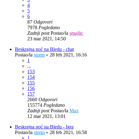
4
5
6
87
Odgovori
7978
Pogledano
Zadnji post
Postao/la
smajlic
23 mar 2021, 14:50
Beskrajna noć na Bledu - chat
Postao/la
storm
»
28 feb 2021, 16:16
1
...
153
154
155
156
157
2660
Odgovori
155774
Pogledano
Zadnji post
Postao/la
Max
12 mar 2021, 13:01
Beskrajna noć na Bledu - Igra
Postao/la
storm
»
28 feb 2021, 16:58
1