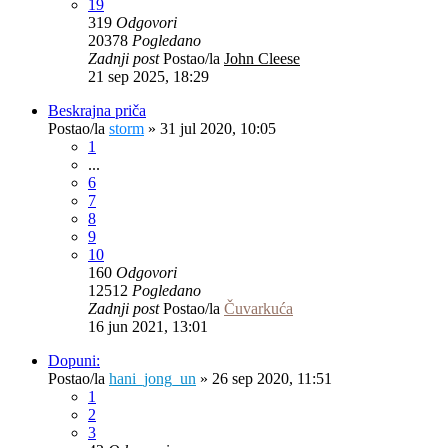
19
319
Odgovori
20378
Pogledano
Zadnji post
Postao/la
John Cleese
21 sep 2025, 18:29
Beskrajna priča
Postao/la
storm
»
31 jul 2020, 10:05
1
...
6
7
8
9
10
160
Odgovori
12512
Pogledano
Zadnji post
Postao/la
Čuvarkuća
16 jun 2021, 13:01
Dopuni:
Postao/la
hani_jong_un
»
26 sep 2020, 11:51
1
2
3