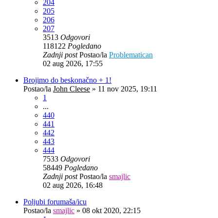
204
205
206
207
3513
Odgovori
118122
Pogledano
Zadnji post
Postao/la
Problematican
02 aug 2026, 17:55
Brojimo do beskonačno + 1!
Postao/la
John Cleese
»
11 nov 2025, 19:11
1
...
440
441
442
443
444
7533
Odgovori
58449
Pogledano
Zadnji post
Postao/la
smajlic
02 aug 2026, 16:48
Poljubi forumaša/icu
Postao/la
smajlic
»
08 okt 2020, 22:15