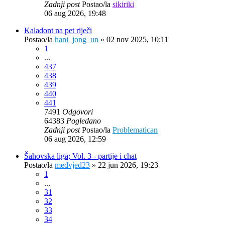
Zadnji post
Postao/la
sikiriki
06 aug 2026, 19:48
Kaladont na pet riječi
Postao/la
hani_jong_un
»
02 nov 2025, 10:11
1
...
437
438
439
440
441
7491
Odgovori
64383
Pogledano
Zadnji post
Postao/la
Problematican
06 aug 2026, 12:59
Šahovska liga; Vol. 3 - partije i chat
Postao/la
medvjed23
»
22 jun 2026, 19:23
1
...
31
32
33
34