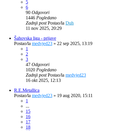
5
6
90
Odgovori
1446
Pogledano
Zadnji post
Postao/la
Duh
11 nov 2025, 20:29
Šahovska liga - prijave
Postao/la
medvjed23
»
22 sep 2025, 13:19
1
2
3
47
Odgovori
1020
Pogledano
Zadnji post
Postao/la
medvjed23
16 okt 2025, 12:13
R.E.Metallica
Postao/la
medvjed23
»
19 aug 2020, 15:11
1
...
15
16
17
18