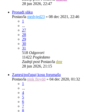
28 jun 2026, 22:47
Pronađi sliku
Postao/la
medvjed23
»
08 dec 2021, 22:46
1
...
27
28
29
30
31
518
Odgovori
11422
Pogledano
Zadnji post
Postao/la
dmr
28 jun 2026, 21:15
Zamrsi/počupaj kosu forumašu
Postao/la
pink floydd
»
04 dec 2020, 01:32
1
...
4
5
6
7
8