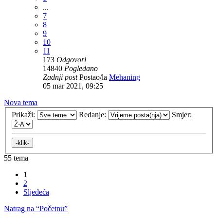
...
7
8
9
10
11
173
Odgovori
14840
Pogledano
Zadnji post
Postao/la
Mehaning
05 mar 2021, 09:25
Nova tema
Prikaži:
Redanje:
Smjer:
55 tema
1
2
Sljedeća
Natrag na “Početnu”