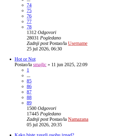
74
75
76
77
78
1312
Odgovori
28031
Pogledano
Zadnji post
Postao/la
Username
25 jul 2026, 06:30
Hot or Not
Postao/la
smajlic
»
11 jun 2025, 22:09
1
...
85
86
87
88
89
1500
Odgovori
17445
Pogledano
Zadnji post
Postao/la
Namazana
05 jul 2026, 20:35
Kako biste zaveli osobu iznad?