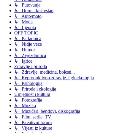
↳ Putovanja
↳ Dom... kuća/stan
↳ Auto/moto
↳ Moda
↳ Ljepota
OFF TOPIC
↳ Parlaonica
↳ Nidje veze
↳ Humor
↳ Zvjezdarnica
↳ Igrice
Zdravlje i priroda
↳ Zdravlje, medicina, bolesti...
↳ Reproduktivno zdravlje, i ginekologija
↳ Psihologija
↳ Priroda i ekologija
Umjetnost i kultura
↳ Fotografija
↳ Muzika
↳ Muzičari, bendovi, diskografija
↳ Film, serije, TV
↳ Kreativni forum
↳ Vijesti iz kulture