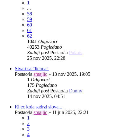
1
...
58
59
60
61
62
1041
Odgovori
40253
Pogledano
Zadnji post
Postao/la
Polaris
25 nov 2025, 22:28
Stvari sa "licima"
Postao/la
smajlic
»
13 nov 2025, 19:05
1
Odgovori
175
Pogledano
Zadnji post
Postao/la
Danny
14 nov 2025, 04:51
Rijec koja sadrzi slova...
Postao/la
smajlic
»
11 jun 2025, 22:21
1
2
3
4