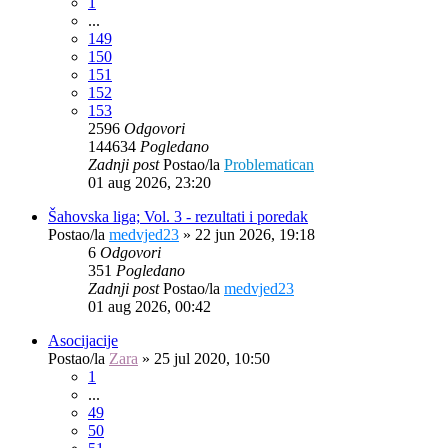
1
...
149
150
151
152
153
2596
Odgovori
144634
Pogledano
Zadnji post
Postao/la
Problematican
01 aug 2026, 23:20
Šahovska liga; Vol. 3 - rezultati i poredak
Postao/la
medvjed23
»
22 jun 2026, 19:18
6
Odgovori
351
Pogledano
Zadnji post
Postao/la
medvjed23
01 aug 2026, 00:42
Asocijacije
Postao/la
Zara
»
25 jul 2020, 10:50
1
...
49
50