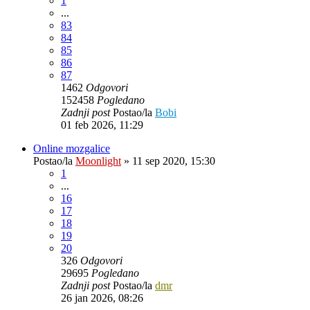
1
...
83
84
85
86
87
1462
Odgovori
152458
Pogledano
Zadnji post
Postao/la
Bobi
01 feb 2026, 11:29
Online mozgalice
Postao/la
Moonlight
»
11 sep 2020, 15:30
1
...
16
17
18
19
20
326
Odgovori
29695
Pogledano
Zadnji post
Postao/la
dmr
26 jan 2026, 08:26