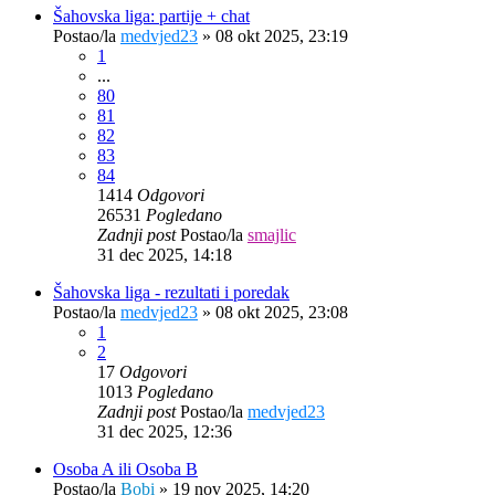
Šahovska liga: partije + chat
Postao/la
medvjed23
»
08 okt 2025, 23:19
1
...
80
81
82
83
84
1414
Odgovori
26531
Pogledano
Zadnji post
Postao/la
smajlic
31 dec 2025, 14:18
Šahovska liga - rezultati i poredak
Postao/la
medvjed23
»
08 okt 2025, 23:08
1
2
17
Odgovori
1013
Pogledano
Zadnji post
Postao/la
medvjed23
31 dec 2025, 12:36
Osoba A ili Osoba B
Postao/la
Bobi
»
19 nov 2025, 14:20