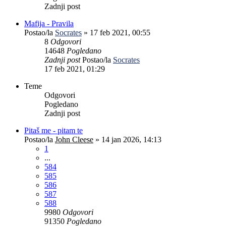
Zadnji post
Mafija - Pravila
Postao/la
Socrates
»
17 feb 2021, 00:55
8
Odgovori
14648
Pogledano
Zadnji post
Postao/la
Socrates
17 feb 2021, 01:29
Teme
Odgovori
Pogledano
Zadnji post
Pitaš me - pitam te
Postao/la
John Cleese
»
14 jan 2026, 14:13
1
...
584
585
586
587
588
9980
Odgovori
91350
Pogledano