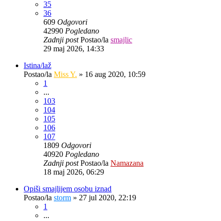
35
36
609
Odgovori
42990
Pogledano
Zadnji post
Postao/la
smajlic
29 maj 2026, 14:33
Istina/laž
Postao/la
Miss Y.
»
16 aug 2020, 10:59
1
...
103
104
105
106
107
1809
Odgovori
40920
Pogledano
Zadnji post
Postao/la
Namazana
18 maj 2026, 06:29
Opiši smajlijem osobu iznad
Postao/la
storm
»
27 jul 2020, 22:19
1
...