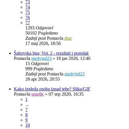
73
74
75
76
77
1293
Odgovori
50102
Pogledano
Zadnji post
Postao/la
dmr
17 maj 2026, 18:56
Šahovska liga; Vol. 2 - rezultati i poredak
Postao/la
medvjed23
»
18 jan 2026, 12:46
15
Odgovori
999
Pogledano
Zadnji post
Postao/la
medvjed23
28 apr 2026, 20:55
Kako izgleda osoba iznad tebe? Slika/GIF
Postao/la
smajlic
»
07 sep 2020, 16:35
1
...
7
8
9
10