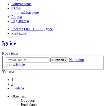
Aktivne teme
mChat
mChat page
Prijava
Registracija
Početna
OFF TOPIC
Igrice
Pretražnik
Igrice
Nova tema
Napredno
Pretražnik
pretraživanje
55 tema
1
2
Sljedeća
Obavijesti
Odgovori
Pogledano