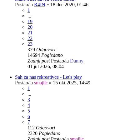
Postao/la
R4IN
»
18 dec 2020, 01:46
1
...
19
20
21
22
23
379
Odgovori
14694
Pogledano
Zadnji post
Postao/la
Danny
01 jul 2026, 08:04
Sah za nas rekreativce - Let's play
Postao/la
smajlic
»
15 okt 2025, 14:49
1
...
3
4
5
6
7
112
Odgovori
2320
Pogledano
Zadnji post
Postao/la
smajlic