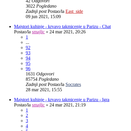
42
Odgovori
3022
Pogledano
Zadnji post
Postao/la
East_side
09 jun 2021, 15:09
Majstori kuhinje - krvavo takmicenje u Parizu - Chat
Postao/la
smajlic
»
24 mar 2021, 20:26
1
...
92
93
94
95
96
1631
Odgovori
85754
Pogledano
Zadnji post
Postao/la
Socrates
28 mar 2021, 15:55
Majstori kuhinje - krvavo takmicenje u Parizu - Igra
Postao/la
smajlic
»
24 mar 2021, 21:19
1
2
3
4