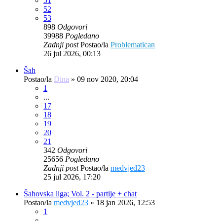
51
52
53
898
Odgovori
39988
Pogledano
Zadnji post
Postao/la
Problematican
26 jul 2026, 00:13
Šah
Postao/la
Dina
»
09 nov 2020, 20:04
1
...
17
18
19
20
21
342
Odgovori
25656
Pogledano
Zadnji post
Postao/la
medvjed23
25 jul 2026, 17:20
Šahovska liga; Vol. 2 - partije + chat
Postao/la
medvjed23
»
18 jan 2026, 12:53
1
...