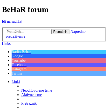
BeHaR forum
Idi na sadržaj
Napredno
Pretražnik
pretraživanje
Links
Radio Behar
Google
YouTube
Facebook
Instagram
Twitter
Linki
Neodgovorene teme
Aktivne teme
Pretražnik