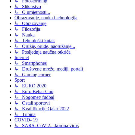
↳ Fotostorming
↳ Slikarstvo
↳ O umjetnosti...
Obrazovanje, nauka i tehnologija
↳ Obrazovanje
↳ Filozofija
↳ Nauka
↳ Tehnološki kutak
↳ Oružje, oruđe, naoružanje...
↳ Posljednja naučna otkrića
Internet
↳ Smartphones
↳ Društvene mreže, mediji, portali
↳ Gaming corner
Sport
↳ EURO 2020
↳ Euro Behar Cup
↳ Nogomet/ fudbal
↳ Ostali sportovi
↳ Kvalifikacije Qatar 2022
↳ Tribina
COVID- 19
↳ SARS- CoV 2....korona virus