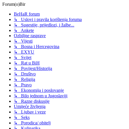
Forum(o)Bir
BeHaR forum
↳ Uslovi i pravila korištenja foruma
↳ Sugestije, prijedlozi, i žalbe...
↳ Ankete
Ozbiljne rasprave
↳ Vijesti
↳ Bosna i Hercegovina
↳ EXYU
↳ Svijet
↳ Rat u BiH
↳ Povijest/Historija
↳ Društvo
↳ Religija
↳ Pravo
↳ Ekonomija i poslovanje
↳ Bilo jednom u Jugoslaviji
↳ Razne diskusije
Umijeće življenja
↳ Ljubav i veze
↳ Seks
↳ Porodica/ obitelj
↳ Kulinarika