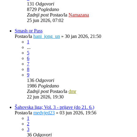
131
Odgovori
8729
Pogledano
Zadnji post
Postao/la
Namazana
25 jun 2026, 07:02
Smash or Pass
Postao/la
hani_jong_un
»
30 jan 2026, 21:50
1
...
5
6
7
8
9
136
Odgovori
1986
Pogledano
Zadnji post
Postao/la
dmr
22 jun 2026, 19:30
Šahovska liga; Vol. 3 - prijave (do 21. 6.)
Postao/la
medvjed23
»
03 jun 2026, 19:56
1
2
3
36
Odgovori