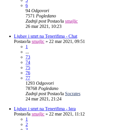
5
6
94
Odgovori
7571
Pogledano
Zadnji post
Postao/la
smajlic
26 mar 2021, 10:23
Ljubav i smrt na Tenerifima - Chat
Postao/la
smajlic
»
22 mar 2021, 09:51
1
...
73
74
75
76
77
1293
Odgovori
78768
Pogledano
Zadnji post
Postao/la
Socrates
24 mar 2021, 21:24
Ljubav i smrt na Tenerifima - Igra
Postao/la
smajlic
»
22 mar 2021, 11:12
1
2
3