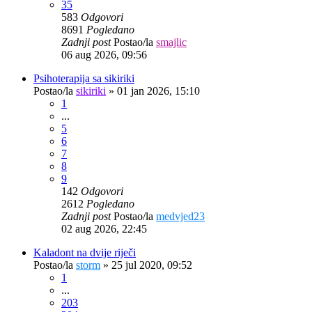
35
583
Odgovori
8691
Pogledano
Zadnji post
Postao/la
smajlic
06 aug 2026, 09:56
Psihoterapija sa sikiriki
Postao/la
sikiriki
»
01 jan 2026, 15:10
1
...
5
6
7
8
9
142
Odgovori
2612
Pogledano
Zadnji post
Postao/la
medvjed23
02 aug 2026, 22:45
Kaladont na dvije riječi
Postao/la
storm
»
25 jul 2020, 09:52
1
...
203