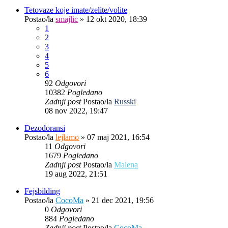
Tetovaze koje imate/zelite/volite
Postao/la
smajlic
»
12 okt 2020, 18:39
1
2
3
4
5
6
92
Odgovori
10382
Pogledano
Zadnji post
Postao/la
Russki
08 nov 2022, 19:47
Dezodoransi
Postao/la
lejlamo
»
07 maj 2021, 16:54
11
Odgovori
1679
Pogledano
Zadnji post
Postao/la
Malena
19 aug 2022, 21:51
Fejsbilding
Postao/la
CocoMa
»
21 dec 2021, 19:56
0
Odgovori
884
Pogledano
Zadnji post
Postao/la
CocoMa