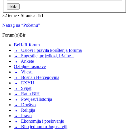
32 teme • Stranica:
1
/
1
.
Natrag na “Početnu”
Forum(o)Bir
BeHaR forum
↳ Uslovi i pravila korištenja foruma
↳ Sugestije, prijedlozi, i žalbe...
↳ Ankete
Ozbiljne rasprave
↳ Vijesti
↳ Bosna i Hercegovina
↳ EXYU
↳ Svijet
↳ Rat u BiH
↳ Povijest/Historija
↳ Društvo
↳ Religija
↳ Pravo
↳ Ekonomija i poslovanje
↳ Bilo jednom u Jugoslaviji