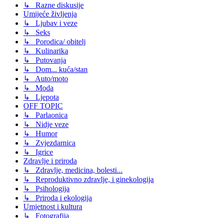
↳ Razne diskusije
Umijeće življenja
↳ Ljubav i veze
↳ Seks
↳ Porodica/ obitelj
↳ Kulinarika
↳ Putovanja
↳ Dom... kuća/stan
↳ Auto/moto
↳ Moda
↳ Ljepota
OFF TOPIC
↳ Parlaonica
↳ Nidje veze
↳ Humor
↳ Zvjezdarnica
↳ Igrice
Zdravlje i priroda
↳ Zdravlje, medicina, bolesti...
↳ Reproduktivno zdravlje, i ginekologija
↳ Psihologija
↳ Priroda i ekologija
Umjetnost i kultura
↳ Fotografija