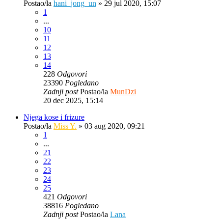
Postao/la
hani_jong_un
»
29 jul 2020, 15:07
1
...
10
11
12
13
14
228
Odgovori
23390
Pogledano
Zadnji post
Postao/la
MunDzi
20 dec 2025, 15:14
Njega kose i frizure
Postao/la
Miss Y.
»
03 aug 2020, 09:21
1
...
21
22
23
24
25
421
Odgovori
38816
Pogledano
Zadnji post
Postao/la
Lana