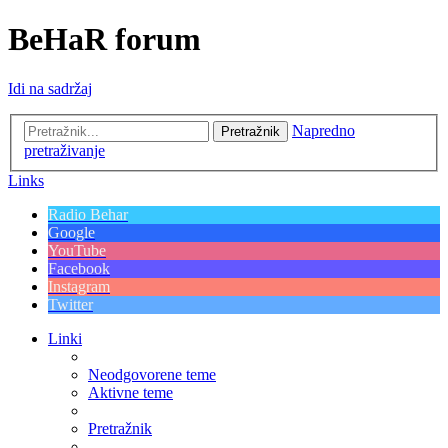
BeHaR forum
Idi na sadržaj
Napredno
Pretražnik
pretraživanje
Links
Radio Behar
Google
YouTube
Facebook
Instagram
Twitter
Linki
Neodgovorene teme
Aktivne teme
Pretražnik