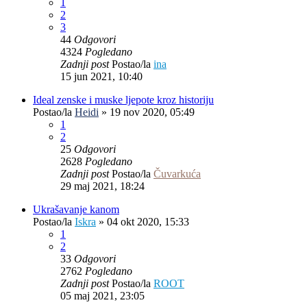
1
2
3
44
Odgovori
4324
Pogledano
Zadnji post
Postao/la
ina
15 jun 2021, 10:40
Ideal zenske i muske ljepote kroz historiju
Postao/la
Heidi
»
19 nov 2020, 05:49
1
2
25
Odgovori
2628
Pogledano
Zadnji post
Postao/la
Čuvarkuća
29 maj 2021, 18:24
Ukrašavanje kanom
Postao/la
Iskra
»
04 okt 2020, 15:33
1
2
33
Odgovori
2762
Pogledano
Zadnji post
Postao/la
ROOT
05 maj 2021, 23:05