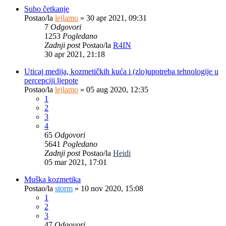
Suho četkanje
Postao/la
lejlamo
»
30 apr 2021, 09:31
7
Odgovori
1253
Pogledano
Zadnji post
Postao/la
R4IN
30 apr 2021, 21:18
Uticaj medija, kozmetičkih kuća i (zlo)upotreba tehnologije u
percepciji ljepote
Postao/la
lejlamo
»
05 aug 2020, 12:35
1
2
3
4
65
Odgovori
5641
Pogledano
Zadnji post
Postao/la
Heidi
05 mar 2021, 17:01
Muška kozmetika
Postao/la
storm
»
10 nov 2020, 15:08
1
2
3
47
Odgovori