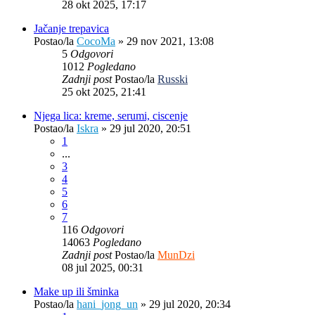
28 okt 2025, 17:17
Jačanje trepavica
Postao/la
CocoMa
»
29 nov 2021, 13:08
5
Odgovori
1012
Pogledano
Zadnji post
Postao/la
Russki
25 okt 2025, 21:41
Njega lica: kreme, serumi, ciscenje
Postao/la
Iskra
»
29 jul 2020, 20:51
1
...
3
4
5
6
7
116
Odgovori
14063
Pogledano
Zadnji post
Postao/la
MunDzi
08 jul 2025, 00:31
Make up ili šminka
Postao/la
hani_jong_un
»
29 jul 2020, 20:34