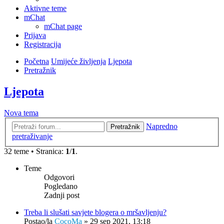
Aktivne teme
mChat
mChat page
Prijava
Registracija
Početna
Umijeće življenja
Ljepota
Pretražnik
Ljepota
Nova tema
Napredno
Pretražnik
pretraživanje
32 teme • Stranica:
1
/
1
.
Teme
Odgovori
Pogledano
Zadnji post
Treba li slušati savjete blogera o mršavljenju?
Postao/la
CocoMa
»
29 sep 2021, 13:18