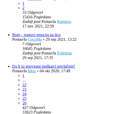
1
2
33
Odgovori
15416
Pogledano
Zadnji post
Postao/la
Ramzess
17 nov 2021, 22:59
Bore – tragovi emocija na licu
Postao/la
CocoMa
»
29 sep 2021, 13:22
7
Odgovori
16045
Pogledano
Zadnji post
Postao/la
Podrinjac
29 sep 2021, 17:35
Da li su tetovirani muškarci privlačniji?
Postao/la
Iskra
»
04 okt 2020, 17:49
1
...
22
23
24
25
26
427
Odgovori
33623
Pogledano