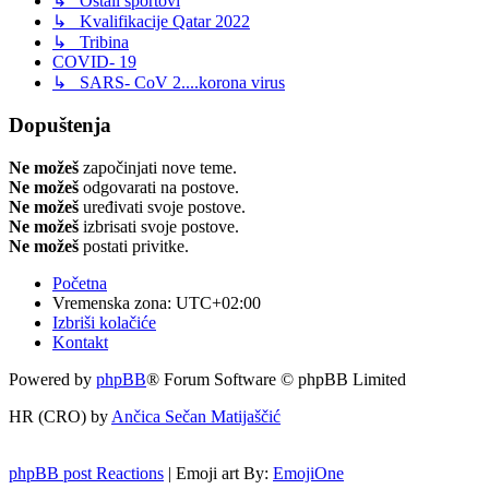
↳ Ostali sportovi
↳ Kvalifikacije Qatar 2022
↳ Tribina
COVID- 19
↳ SARS- CoV 2....korona virus
Dopuštenja
Ne možeš
započinjati nove teme.
Ne možeš
odgovarati na postove.
Ne možeš
uređivati svoje postove.
Ne možeš
izbrisati svoje postove.
Ne možeš
postati privitke.
Početna
Vremenska zona:
UTC+02:00
Izbriši kolačiće
Kontakt
Powered by
phpBB
® Forum Software © phpBB Limited
HR (CRO) by
Ančica Sečan Matijaščić
phpBB post Reactions
| Emoji art By:
EmojiOne