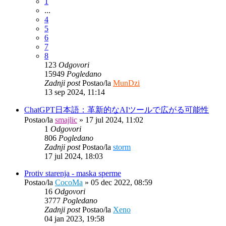
1
...
4
5
6
7
8
123
Odgovori
15949
Pogledano
Zadnji post
Postao/la
MunDzi
13 sep 2024, 11:14
ChatGPT日本語：革新的なAIツールで広がる可能性
Postao/la
smajlic
»
17 jul 2024, 11:02
1
Odgovori
806
Pogledano
Zadnji post
Postao/la
storm
17 jul 2024, 18:03
Protiv starenja - maska sperme
Postao/la
CocoMa
»
05 dec 2022, 08:59
16
Odgovori
3777
Pogledano
Zadnji post
Postao/la
Xeno
04 jan 2023, 19:58