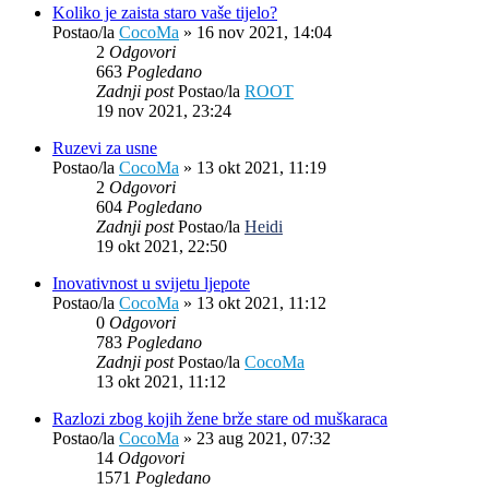
Koliko je zaista staro vaše tijelo?
Postao/la
CocoMa
»
16 nov 2021, 14:04
2
Odgovori
663
Pogledano
Zadnji post
Postao/la
ROOT
19 nov 2021, 23:24
Ruzevi za usne
Postao/la
CocoMa
»
13 okt 2021, 11:19
2
Odgovori
604
Pogledano
Zadnji post
Postao/la
Heidi
19 okt 2021, 22:50
Inovativnost u svijetu ljepote
Postao/la
CocoMa
»
13 okt 2021, 11:12
0
Odgovori
783
Pogledano
Zadnji post
Postao/la
CocoMa
13 okt 2021, 11:12
Razlozi zbog kojih žene brže stare od muškaraca
Postao/la
CocoMa
»
23 aug 2021, 07:32
14
Odgovori
1571
Pogledano