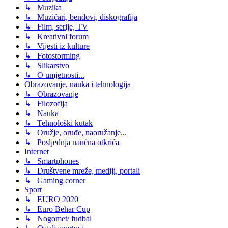
↳ Muzika
↳ Muzičari, bendovi, diskografija
↳ Film, serije, TV
↳ Kreativni forum
↳ Vijesti iz kulture
↳ Fotostorming
↳ Slikarstvo
↳ O umjetnosti...
Obrazovanje, nauka i tehnologija
↳ Obrazovanje
↳ Filozofija
↳ Nauka
↳ Tehnološki kutak
↳ Oružje, oruđe, naoružanje...
↳ Posljednja naučna otkrića
Internet
↳ Smartphones
↳ Društvene mreže, mediji, portali
↳ Gaming corner
Sport
↳ EURO 2020
↳ Euro Behar Cup
↳ Nogomet/ fudbal