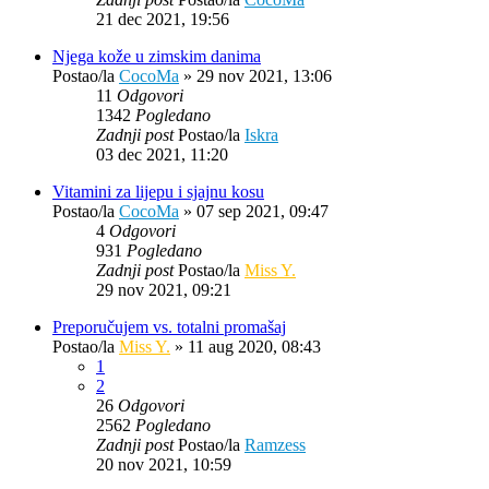
21 dec 2021, 19:56
Njega kože u zimskim danima
Postao/la
CocoMa
»
29 nov 2021, 13:06
11
Odgovori
1342
Pogledano
Zadnji post
Postao/la
Iskra
03 dec 2021, 11:20
Vitamini za lijepu i sjajnu kosu
Postao/la
CocoMa
»
07 sep 2021, 09:47
4
Odgovori
931
Pogledano
Zadnji post
Postao/la
Miss Y.
29 nov 2021, 09:21
Preporučujem vs. totalni promašaj
Postao/la
Miss Y.
»
11 aug 2020, 08:43
1
2
26
Odgovori
2562
Pogledano
Zadnji post
Postao/la
Ramzess
20 nov 2021, 10:59