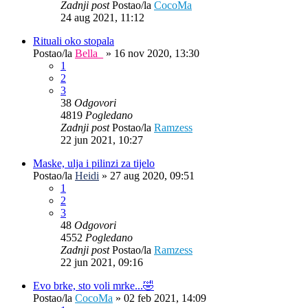
Zadnji post
Postao/la
CocoMa
24 aug 2021, 11:12
Rituali oko stopala
Postao/la
Bella_
»
16 nov 2020, 13:30
1
2
3
38
Odgovori
4819
Pogledano
Zadnji post
Postao/la
Ramzess
22 jun 2021, 10:27
Maske, ulja i pilinzi za tijelo
Postao/la
Heidi
»
27 aug 2020, 09:51
1
2
3
48
Odgovori
4552
Pogledano
Zadnji post
Postao/la
Ramzess
22 jun 2021, 09:16
Evo brke, sto voli mrke...🤣
Postao/la
CocoMa
»
02 feb 2021, 14:09