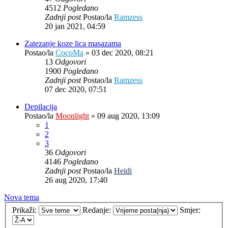
4512
Pogledano
Zadnji post
Postao/la
Ramzess
20 jan 2021, 04:59
Zatezanje koze lica masazama
Postao/la
CocoMa
»
03 dec 2020, 08:21
13
Odgovori
1900
Pogledano
Zadnji post
Postao/la
Ramzess
07 dec 2020, 07:51
Depilacija
Postao/la
Moonlight
»
09 aug 2020, 13:09
1
2
3
36
Odgovori
4146
Pogledano
Zadnji post
Postao/la
Heidi
26 aug 2020, 17:40
Nova tema
Prikaži:
Redanje:
Smjer: