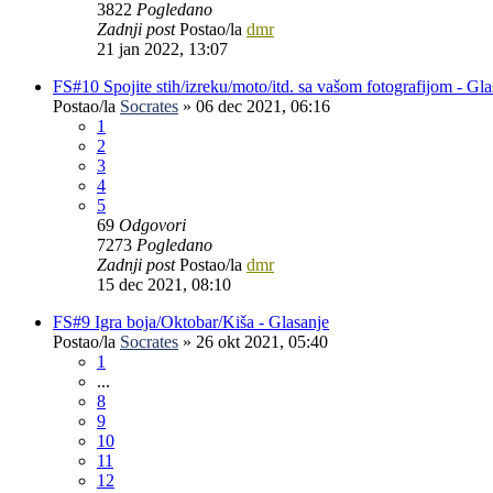
3822
Pogledano
Zadnji post
Postao/la
dmr
21 jan 2022, 13:07
FS#10 Spojite stih/izreku/moto/itd. sa vašom fotografijom - Gla
Postao/la
Socrates
»
06 dec 2021, 06:16
1
2
3
4
5
69
Odgovori
7273
Pogledano
Zadnji post
Postao/la
dmr
15 dec 2021, 08:10
FS#9 Igra boja/Oktobar/Kiša - Glasanje
Postao/la
Socrates
»
26 okt 2021, 05:40
1
...
8
9
10
11
12