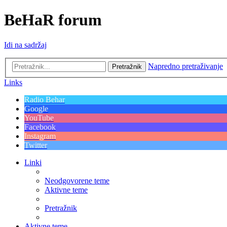
BeHaR forum
Idi na sadržaj
Napredno pretraživanje
Pretražnik
Links
Radio Behar
Google
YouTube
Facebook
Instagram
Twitter
Linki
Neodgovorene teme
Aktivne teme
Pretražnik
Aktivne teme