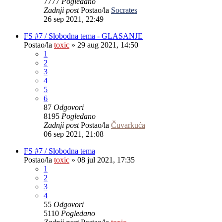
7777
Pogledano
Zadnji post
Postao/la
Socrates
26 sep 2021, 22:49
FS #7 / Slobodna tema - GLASANJE
Postao/la
toxic
»
29 aug 2021, 14:50
1
2
3
4
5
6
87
Odgovori
8195
Pogledano
Zadnji post
Postao/la
Čuvarkuća
06 sep 2021, 21:08
FS #7 / Slobodna tema
Postao/la
toxic
»
08 jul 2021, 17:35
1
2
3
4
55
Odgovori
5110
Pogledano