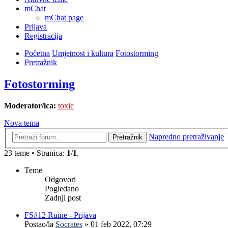
mChat
mChat page
Prijava
Registracija
Početna
Umjetnost i kultura
Fotostorming
Pretražnik
Fotostorming
Moderator/ica:
toxic
Nova tema
Napredno pretraživanje
Pretražnik
23 teme • Stranica:
1
/
1
.
Teme
Odgovori
Pogledano
Zadnji post
FS#12 Ruine - Prijava
Postao/la
Socrates
»
01 feb 2022, 07:29