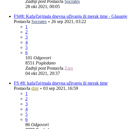
Zadnji post
Postao/la
Socrates
28 okt 2021, 00:05
FS#8: Kafa/čaj/mala dnevna uživanja ili merak time - Glasanje
Postao/la
Socrates
»
26 sep 2021, 03:22
1
2
3
4
5
6
101
Odgovori
8551
Pogledano
Zadnji post
Postao/la
Zara
04 okt 2021, 20:37
FS #8: kafa/čaj/mala dnevna uživanja ili merak time
Postao/la
dmr
»
03 sep 2021, 16:59
1
2
3
4
5
6
86
Odgovori