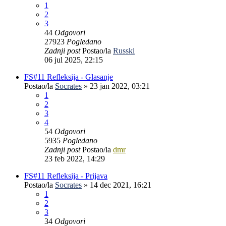
1
2
3
44
Odgovori
27923
Pogledano
Zadnji post
Postao/la
Russki
06 jul 2025, 22:15
FS#11 Refleksija - Glasanje
Postao/la
Socrates
»
23 jan 2022, 03:21
1
2
3
4
54
Odgovori
5935
Pogledano
Zadnji post
Postao/la
dmr
23 feb 2022, 14:29
FS#11 Refleksija - Prijava
Postao/la
Socrates
»
14 dec 2021, 16:21
1
2
3
34
Odgovori