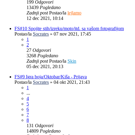
199
Odgovori
13439
Pogledano
Zadnji post
Postao/la
lejlamo
12 dec 2021, 10:14
FS#10 Spojite stih/izreku/moto/itd. sa vašom fotografijom
Postao/la
Socrates
»
07 nov 2021, 17:45
1
2
27
Odgovori
3268
Pogledano
Zadnji post
Postao/la
Skin
05 dec 2021, 20:13
FS#9 Igra boja/Oktobar/Kiša - Prijava
Postao/la
Socrates
»
04 okt 2021, 21:43
1
...
4
5
6
7
8
131
Odgovori
14809
Pogledano