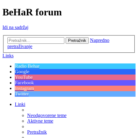
BeHaR forum
Idi na sadržaj
Napredno
Pretražnik
pretraživanje
Links
Radio Behar
Google
YouTube
Facebook
Instagram
Twitter
Linki
Neodgovorene teme
Aktivne teme
Pretražnik