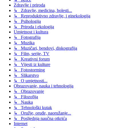
Zdravlje i priroda
↳ Zdravlje, medicina, bolesti...
↳ Reproduktivno zdravlje, i ginekologija
↳ Psihologija
↳ Priroda i ekologija
Umjetnost i kultura
↳ Fotografija
↳ Muzika
↳ Muzičari, bendovi, diskografija
↳ Film, serije, TV
↳ Kreativni forum
↳ Vijesti iz kulture
↳ Fotostorming
↳ Slikarstvo
↳ O umjetnosti...
Obrazovanje, nauka i tehnologija
↳ Obrazovanje
↳ Filozofija
↳ Nauka
↳ Tehnološki kutak
↳ Oružje, oruđe, naoružanje...
↳ Posljednja naučna otkrića
Internet