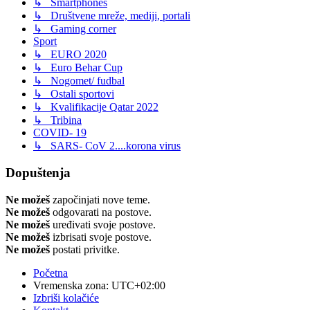
↳ Smartphones
↳ Društvene mreže, mediji, portali
↳ Gaming corner
Sport
↳ EURO 2020
↳ Euro Behar Cup
↳ Nogomet/ fudbal
↳ Ostali sportovi
↳ Kvalifikacije Qatar 2022
↳ Tribina
COVID- 19
↳ SARS- CoV 2....korona virus
Dopuštenja
Ne možeš
započinjati nove teme.
Ne možeš
odgovarati na postove.
Ne možeš
uređivati svoje postove.
Ne možeš
izbrisati svoje postove.
Ne možeš
postati privitke.
Početna
Vremenska zona:
UTC+02:00
Izbriši kolačiće