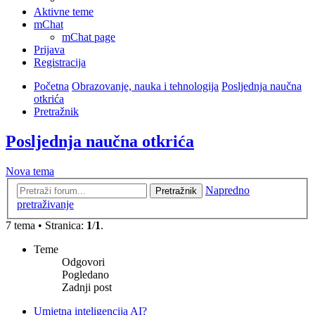
Aktivne teme
mChat
mChat page
Prijava
Registracija
Početna
Obrazovanje, nauka i tehnologija
Posljednja naučna
otkrića
Pretražnik
Posljednja naučna otkrića
Nova tema
Napredno
Pretražnik
pretraživanje
7 tema • Stranica:
1
/
1
.
Teme
Odgovori
Pogledano
Zadnji post
Umjetna inteligencija AI?