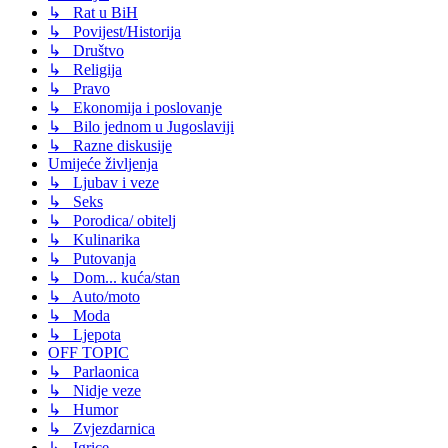
↳ Rat u BiH
↳ Povijest/Historija
↳ Društvo
↳ Religija
↳ Pravo
↳ Ekonomija i poslovanje
↳ Bilo jednom u Jugoslaviji
↳ Razne diskusije
Umijeće življenja
↳ Ljubav i veze
↳ Seks
↳ Porodica/ obitelj
↳ Kulinarika
↳ Putovanja
↳ Dom... kuća/stan
↳ Auto/moto
↳ Moda
↳ Ljepota
OFF TOPIC
↳ Parlaonica
↳ Nidje veze
↳ Humor
↳ Zvjezdarnica
↳ Igrice