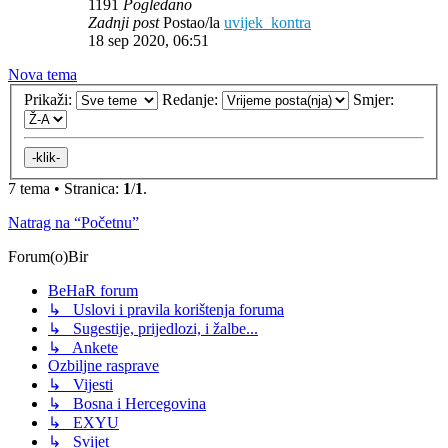
1191
Pogledano
Zadnji post
Postao/la
uvijek_kontra
18 sep 2020, 06:51
Nova tema
Prikaži:
Redanje:
Smjer:
7 tema • Stranica:
1
/
1
.
Natrag na “Početnu”
Forum(o)Bir
BeHaR forum
↳ Uslovi i pravila korištenja foruma
↳ Sugestije, prijedlozi, i žalbe...
↳ Ankete
Ozbiljne rasprave
↳ Vijesti
↳ Bosna i Hercegovina
↳ EXYU
↳ Svijet