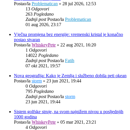
Postao/la
Problematican
»
28 jul 2026, 12:53
13
Odgovori
263
Pogledano
Zadnji post
Postao/la
Problematican
01 aug 2026, 23:17
Vječna promjena bez energije: vremenski kristal je konačno
postao stvaran
Postao/la
WhiskeyPete
»
22 aug 2021, 16:20
1
Odgovori
14022
Pogledano
Zadnji post
Postao/la
Fatih
07 okt 2021, 19:57
Nova geografija: Kako je Zemlja i službeno dobila peti okean
Postao/la
storm
»
23 jun 2021, 19:44
0
Odgovori
795
Pogledano
Zadnji post
Postao/la
storm
23 jun 2021, 19:44
Sistem golfske struje, na svom najnižem nivou u posljednjih
1000 godina
Postao/la
WhiskeyPete
»
05 mar 2021, 23:21
4
Odgovori