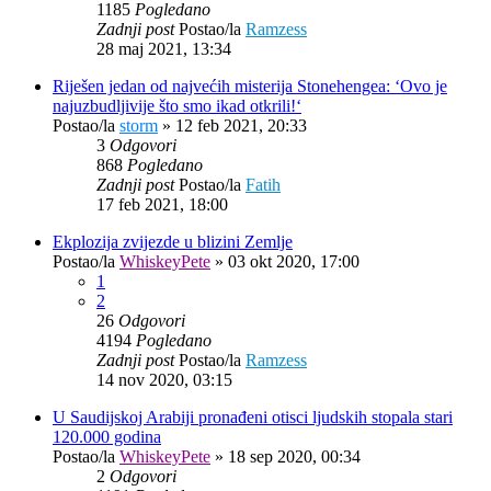
1185
Pogledano
Zadnji post
Postao/la
Ramzess
28 maj 2021, 13:34
Riješen jedan od najvećih misterija Stonehengea: ‘Ovo je
najuzbudljivije što smo ikad otkrili!‘
Postao/la
storm
»
12 feb 2021, 20:33
3
Odgovori
868
Pogledano
Zadnji post
Postao/la
Fatih
17 feb 2021, 18:00
Ekplozija zvijezde u blizini Zemlje
Postao/la
WhiskeyPete
»
03 okt 2020, 17:00
1
2
26
Odgovori
4194
Pogledano
Zadnji post
Postao/la
Ramzess
14 nov 2020, 03:15
U Saudijskoj Arabiji pronađeni otisci ljudskih stopala stari
120.000 godina
Postao/la
WhiskeyPete
»
18 sep 2020, 00:34
2
Odgovori