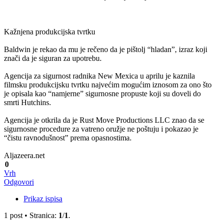
Kažnjena produkcijska tvrtku
Baldwin je rekao da mu je rečeno da je pištolj “hladan”, izraz koji
znači da je siguran za upotrebu.
Agencija za sigurnost radnika New Mexica u aprilu je kaznila
filmsku produkcijsku tvrtku najvećim mogućim iznosom za ono što
je opisala kao “namjerne” sigurnosne propuste koji su doveli do
smrti Hutchins.
Agencija je otkrila da je Rust Move Productions LLC znao da se
sigurnosne procedure za vatreno oružje ne poštuju i pokazao je
“čistu ravnodušnost” prema opasnostima.
Aljazeera.net
0
Vrh
Odgovori
Prikaz ispisa
1 post • Stranica:
1
/
1
.