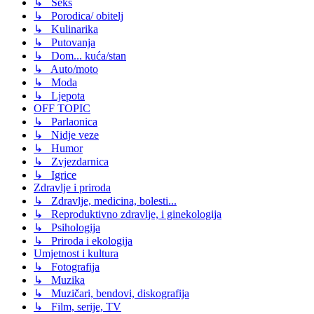
↳ Seks
↳ Porodica/ obitelj
↳ Kulinarika
↳ Putovanja
↳ Dom... kuća/stan
↳ Auto/moto
↳ Moda
↳ Ljepota
OFF TOPIC
↳ Parlaonica
↳ Nidje veze
↳ Humor
↳ Zvjezdarnica
↳ Igrice
Zdravlje i priroda
↳ Zdravlje, medicina, bolesti...
↳ Reproduktivno zdravlje, i ginekologija
↳ Psihologija
↳ Priroda i ekologija
Umjetnost i kultura
↳ Fotografija
↳ Muzika
↳ Muzičari, bendovi, diskografija
↳ Film, serije, TV