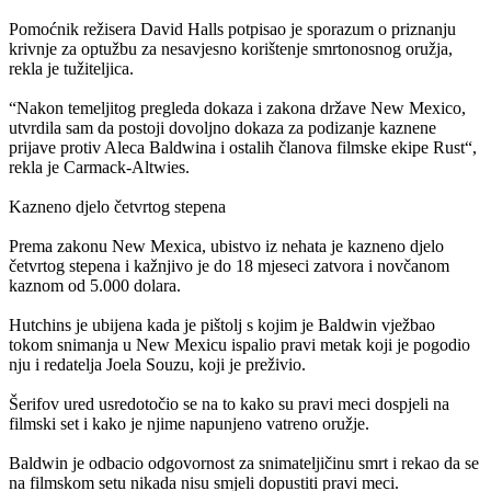
Pomoćnik režisera David Halls potpisao je sporazum o priznanju
krivnje za optužbu za nesavjesno korištenje smrtonosnog oružja,
rekla je tužiteljica.
“Nakon temeljitog pregleda dokaza i zakona države New Mexico,
utvrdila sam da postoji dovoljno dokaza za podizanje kaznene
prijave protiv Aleca Baldwina i ostalih članova filmske ekipe Rust“,
rekla je Carmack-Altwies.
Kazneno djelo četvrtog stepena
Prema zakonu New Mexica, ubistvo iz nehata je kazneno djelo
četvrtog stepena i kažnjivo je do 18 mjeseci zatvora i novčanom
kaznom od 5.000 dolara.
Hutchins je ubijena kada je pištolj s kojim je Baldwin vježbao
tokom snimanja u New Mexicu ispalio pravi metak koji je pogodio
nju i redatelja Joela Souzu, koji je preživio.
Šerifov ured usredotočio se na to kako su pravi meci dospjeli na
filmski set i kako je njime napunjeno vatreno oružje.
Baldwin je odbacio odgovornost za snimateljičinu smrt i rekao da se
na filmskom setu nikada nisu smjeli dopustiti pravi meci.