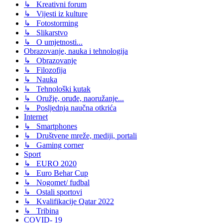
↳ Kreativni forum
↳ Vijesti iz kulture
↳ Fotostorming
↳ Slikarstvo
↳ O umjetnosti...
Obrazovanje, nauka i tehnologija
↳ Obrazovanje
↳ Filozofija
↳ Nauka
↳ Tehnološki kutak
↳ Oružje, oruđe, naoružanje...
↳ Posljednja naučna otkrića
Internet
↳ Smartphones
↳ Društvene mreže, mediji, portali
↳ Gaming corner
Sport
↳ EURO 2020
↳ Euro Behar Cup
↳ Nogomet/ fudbal
↳ Ostali sportovi
↳ Kvalifikacije Qatar 2022
↳ Tribina
COVID- 19