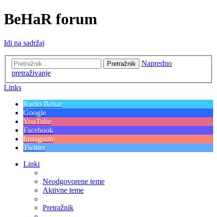
BeHaR forum
Idi na sadržaj
Napredno
Pretražnik
pretraživanje
Links
Radio Behar
Google
YouTube
Facebook
Instagram
Twitter
Linki
Neodgovorene teme
Aktivne teme
Pretražnik