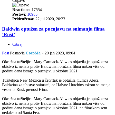
Čupavo
Reactions:
17554
Postovi:
10985
Pridružen/a:
22 jul 2020, 20:23
Baldwin optužen za pucnjavu na snimanju filma
‘Rust’
Citiraj
Post
Postao/la
CocoMa
»
20 jan 2023, 09:04
Okružna tužiteljica Mary Carmack-Altwies objavila je optužbe za
ubistvo iz nehata protiv Baldwina i oružara filma nakon više od
godinu dana istrage o pucnjavi u oktobru 2021.
Tužiteljica New Mexica u četvrtak je optužila glumca Aleca
Baldwina za ubistvo snimateljice Halyne Hutchins tokom snimanja
vesterna Rust, prenosi Hina.
Okružna tužiteljica Mary Carmack-Altwies objavila je optužbe za
ubistvo iz nehata protiv Baldwina i oružara filma nakon više od
godinu dana istrage o pucnjavi u oktobru 2021. na filmskom setu
nedaleko od Santa Fea.