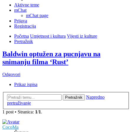
Aktivne teme
mChat
mChat page
Prijava
Registracija
Početna
Umjetnost i kultura
Vijesti iz kulture
Pretražnik
Baldwin optužen za pucnjavu na
snimanju filma ‘Rust’
Odgovori
Prikaz ispisa
Napredno
Pretražnik
pretraživanje
1 post • Stranica:
1
/
1
.
CocoMa