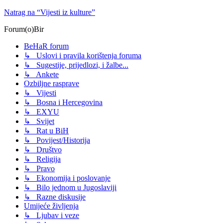
Natrag na “Vijesti iz kulture”
Forum(o)Bir
BeHaR forum
↳ Uslovi i pravila korištenja foruma
↳ Sugestije, prijedlozi, i žalbe...
↳ Ankete
Ozbiljne rasprave
↳ Vijesti
↳ Bosna i Hercegovina
↳ EXYU
↳ Svijet
↳ Rat u BiH
↳ Povijest/Historija
↳ Društvo
↳ Religija
↳ Pravo
↳ Ekonomija i poslovanje
↳ Bilo jednom u Jugoslaviji
↳ Razne diskusije
Umijeće življenja
↳ Ljubav i veze