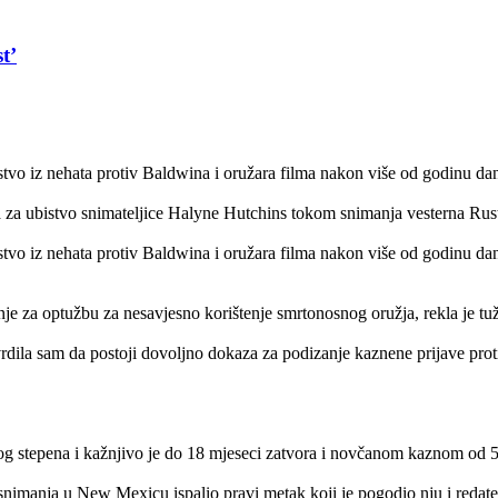
t’
tvo iz nehata protiv Baldwina i oružara filma nakon više od godinu dan
 za ubistvo snimateljice Halyne Hutchins tokom snimanja vesterna Rust
tvo iz nehata protiv Baldwina i oružara filma nakon više od godinu da
e za optužbu za nesavjesno korištenje smrtonosnog oružja, rekla je tuži
la sam da postoji dovoljno dokaza za podizanje kaznene prijave protiv
g stepena i kažnjivo je do 18 mjeseci zatvora i novčanom kaznom od 5
snimanja u New Mexicu ispalio pravi metak koji je pogodio nju i redatelj