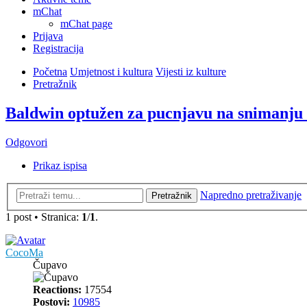
mChat
mChat page
Prijava
Registracija
Početna
Umjetnost i kultura
Vijesti iz kulture
Pretražnik
Baldwin optužen za pucnjavu na snimanju 
Odgovori
Prikaz ispisa
Napredno pretraživanje
Pretražnik
1 post • Stranica:
1
/
1
.
CocoMa
Čupavo
Reactions:
17554
Postovi:
10985