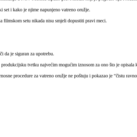
ki set i kako je njime napunjeno vatreno oružje.
a filmskom setu nikada nisu smjeli dopustiti pravi meci.
či da je siguran za upotrebu.
u produkcijsku tvrtku najvećim mogućim iznosom za ono što je opisala k
rnosne procedure za vatreno oružje ne poštuju i pokazao je “čistu rav