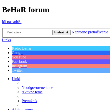
BeHaR forum
Idi na sadržaj
Napredno pretraživanje
Pretražnik
Links
Radio Behar
Google
YouTube
Facebook
Instagram
Twitter
Linki
Neodgovorene teme
Aktivne teme
Pretražnik
Aktivne teme