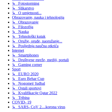
↳ Fotostorming
↳ Slikarstvo
↳ O umjetnosti...
Obrazovanje, nauka i tehnologija
↳ Obrazovanje
↳ Filozofija
↳ Nauka
↳ Tehnološki kutak
↳ Oružje, oruđe, naoružanje...
↳ Posljednja naučna otkrića
Internet
↳ Smartphones
↳ Društvene mreže, mediji, portali
↳ Gaming corner
Sport
↳ EURO 2020
↳ Euro Behar Cup
↳ Nogomet/ fudbal
↳ Ostali sportovi
↳ Kvalifikacije Qatar 2022
↳ Tribina
COVID- 19
↳ SARS- CoV 2....korona virus