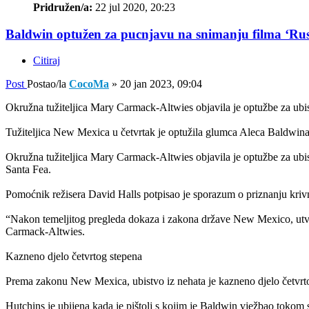
Pridružen/a:
22 jul 2020, 20:23
Baldwin optužen za pucnjavu na snimanju filma ‘Rus
Citiraj
Post
Postao/la
CocoMa
»
20 jan 2023, 09:04
Okružna tužiteljica Mary Carmack-Altwies objavila je optužbe za ubis
Tužiteljica New Mexica u četvrtak je optužila glumca Aleca Baldwina
Okružna tužiteljica Mary Carmack-Altwies objavila je optužbe za ubis
Santa Fea.
Pomoćnik režisera David Halls potpisao je sporazum o priznanju krivnj
“Nakon temeljitog pregleda dokaza i zakona države New Mexico, utvrdi
Carmack-Altwies.
Kazneno djelo četvrtog stepena
Prema zakonu New Mexica, ubistvo iz nehata je kazneno djelo četvrto
Hutchins je ubijena kada je pištolj s kojim je Baldwin vježbao tokom 