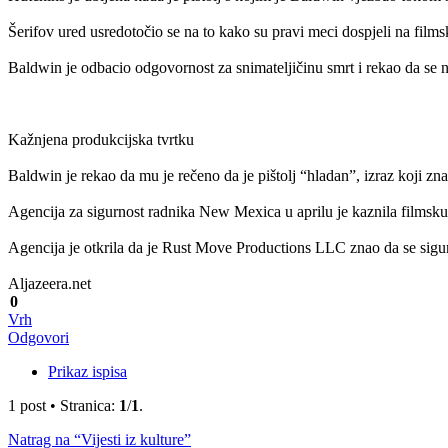
Šerifov ured usredotočio se na to kako su pravi meci dospjeli na films
Baldwin je odbacio odgovornost za snimateljičinu smrt i rekao da se n
Kažnjena produkcijska tvrtku
Baldwin je rekao da mu je rečeno da je pištolj “hladan”, izraz koji zna
Agencija za sigurnost radnika New Mexica u aprilu je kaznila filmsk
Agencija je otkrila da je Rust Move Productions LLC znao da se sigu
Aljazeera.net
0
Vrh
Odgovori
Prikaz ispisa
1 post • Stranica:
1
/
1
.
Natrag na “Vijesti iz kulture”