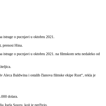
a istrage o pucnjavi u oktobru 2021.
, prenosi Hina.
na istrage o pucnjavi u oktobru 2021. na filmskom setu nedaleko od
teljica.
 Aleca Baldwina i ostalih članova filmske ekipe Rust“, rekla je
.000 dolara.
a Joela Souzu, koji je preživio.