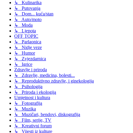
↳ Kulinarika
↳ Putovanja
↳ Dom... kuća/stan
↳ Auto/moto
↳ Moda
↳ Ljepota
OFF TOPIC
↳ Parlaonica
↳ Nidje veze
↳ Humor
↳ Zvjezdarnica
↳ Igrice
Zdravlje i priroda
↳ Zdravlje, medicina, bolesti...
↳ Reproduktivno zdravlje, i ginekologija
↳ Psihologija
↳ Priroda i ekologija
Umjetnost i kultura
↳ Fotografija
↳ Muzika
↳ Muzičari, bendovi, diskografija
↳ Film, serije, TV
↳ Kreativni forum
↳ Vijesti iz kulture