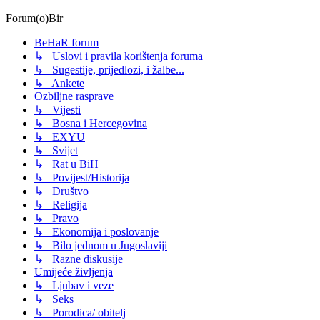
Forum(o)Bir
BeHaR forum
↳ Uslovi i pravila korištenja foruma
↳ Sugestije, prijedlozi, i žalbe...
↳ Ankete
Ozbiljne rasprave
↳ Vijesti
↳ Bosna i Hercegovina
↳ EXYU
↳ Svijet
↳ Rat u BiH
↳ Povijest/Historija
↳ Društvo
↳ Religija
↳ Pravo
↳ Ekonomija i poslovanje
↳ Bilo jednom u Jugoslaviji
↳ Razne diskusije
Umijeće življenja
↳ Ljubav i veze
↳ Seks
↳ Porodica/ obitelj