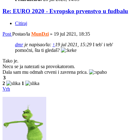
Re: EURO 2020 - Evropsko prvenstvo u fudbalu
Citiraj
Post
Postao/la
MunDzi
»
19 jul 2021, 18:35
dmr
je napisao/la:
↑
19 jul 2021, 15:29
I teb' i teb'
pomoćni, šta ti gledaš?
Tako je.
Necu se ja natezati sa provokatorom.
Dala sam mu odmah crveni i zavrena prica.
3
2
1
Vrh