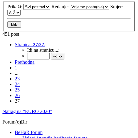
Prikaži:
Redanje:
Smjer:
451 post
Stranica:
27
/
27
.
Idi na stranicu...:
Prethodna
1
...
23
24
25
26
27
Natrag na “EURO 2020”
Forum(o)Bir
BeHaR forum