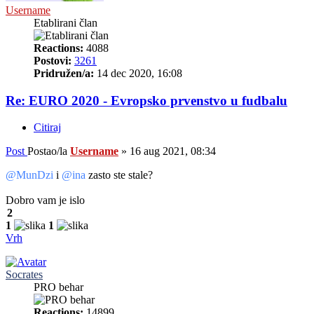
Username
Etablirani član
Reactions:
4088
Postovi:
3261
Pridružen/a:
14 dec 2020, 16:08
Re: EURO 2020 - Evropsko prvenstvo u fudbalu
Citiraj
Post
Postao/la
Username
»
16 aug 2021, 08:34
@MunDzi
i
@ina
zasto ste stale?
Dobro vam je islo
2
1
1
Vrh
Socrates
PRO behar
Reactions:
14899