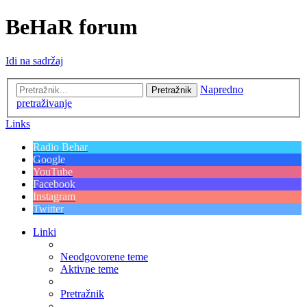
BeHaR forum
Idi na sadržaj
Napredno
Pretražnik
pretraživanje
Links
Radio Behar
Google
YouTube
Facebook
Instagram
Twitter
Linki
Neodgovorene teme
Aktivne teme
Pretražnik