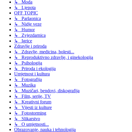
↳ Moda
↳ Ljepota
OFF TOPIC
↳ Parlaonica
↳ Nidje veze
↳ Humor
↳ Zvjezdarnica
↳ Igrice
Zdravlje i priroda
↳ Zdravlje, medicina, bolesti...
↳ Reproduktivno zdravlje, i ginekologija
↳ Psihologija
↳ Priroda i ekologija
Umjetnost i kultura
↳ Fotografija
↳ Muzika
↳ Muzičari, bendovi, diskografija
↳ Film, serije, TV
↳ Kreativni forum
↳ Vijesti iz kulture
↳ Fotostorming
↳ Slikarstvo
↳ O umjetnosti...
Obrazovanje, nauka i tehnologija