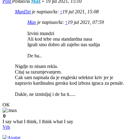
Post
Postao/la
Max
»
19 jul 2021, 15:10
MunDzi
je napisao/la:
↑
19 jul 2021, 15:08
Max
je napisao/la:
↑
19 jul 2021, 07:59
Izvini mundzi
Ali kod tebe ona standardna nasa
Igrali smo dobro ali zajebo nas sudija
De ba..
Nigdje to nisam rekla.
Citaj sa razumjevanjem.
Cak sam napisala da je engleski selektor kriv jer je
napravio kardinalnu gresku kod izbora igraca za penale.
Dakle, ne izmisljaj i de ba ti.....
OK
0
I say what I think, I think what I say
Vrh