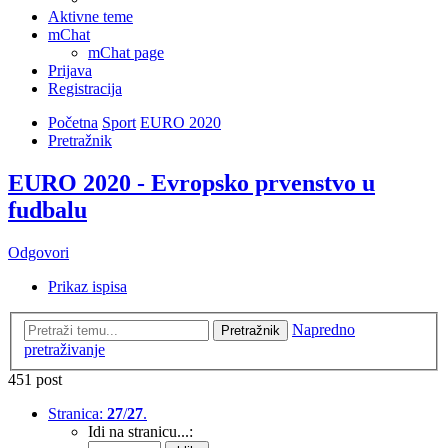
Aktivne teme
mChat
mChat page
Prijava
Registracija
Početna
Sport
EURO 2020
Pretražnik
EURO 2020 - Evropsko prvenstvo u
fudbalu
Odgovori
Prikaz ispisa
Napredno
Pretražnik
pretraživanje
451 post
Stranica:
27
/
27
.
Idi na stranicu...: