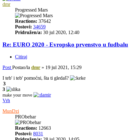
dmr
Progressed Mars
Reactions:
37642
Postovi:
34659
Pridružen/a:
30 jul 2020, 12:40
Re: EURO 2020 - Evropsko prvenstvo u fudbalu
Citiraj
Post
Postao/la
dmr
»
19 jul 2021, 15:29
I teb' i teb' pomoćni, šta ti gledaš?
3
3
make your move
Vrh
MunDzi
PRObehar
Reactions:
12663
Postovi:
8031
Pridružen/a:
28 jul 2020, 14:05