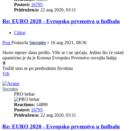
Postovi:
16795
Pridružen/a:
22 aug 2020, 03:11
Re: EURO 2020 - Evropsko prvenstvo u fudbalu
Citiraj
Post
Postao/la
Socrates
»
16 aug 2021, 08:36
Skoro mjesec dana prošlo. Više se i ne sjećaju. Jedino što će ostati
upamćeno je da je Korona Evropsko Prvenstvo osvojila Italija.
0
Tražili smo se po prethodnim životima
Vrh
Socrates
PRO behar
Reactions:
14899
Postovi:
16795
Pridružen/a:
22 aug 2020, 03:11
Re: EURO 2020 - Evropsko prvenstvo u fudbalu