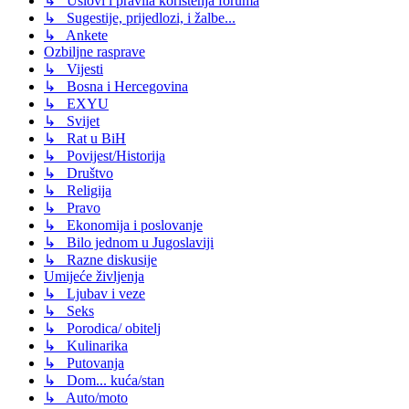
↳ Uslovi i pravila korištenja foruma
↳ Sugestije, prijedlozi, i žalbe...
↳ Ankete
Ozbiljne rasprave
↳ Vijesti
↳ Bosna i Hercegovina
↳ EXYU
↳ Svijet
↳ Rat u BiH
↳ Povijest/Historija
↳ Društvo
↳ Religija
↳ Pravo
↳ Ekonomija i poslovanje
↳ Bilo jednom u Jugoslaviji
↳ Razne diskusije
Umijeće življenja
↳ Ljubav i veze
↳ Seks
↳ Porodica/ obitelj
↳ Kulinarika
↳ Putovanja
↳ Dom... kuća/stan
↳ Auto/moto