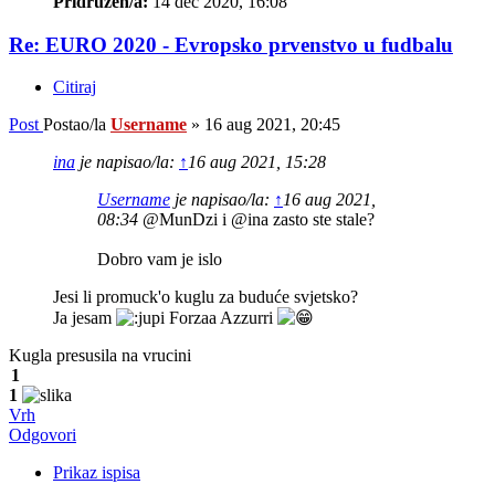
Pridružen/a:
14 dec 2020, 16:08
Re: EURO 2020 - Evropsko prvenstvo u fudbalu
Citiraj
Post
Postao/la
Username
»
16 aug 2021, 20:45
ina
je napisao/la:
↑
16 aug 2021, 15:28
Username
je napisao/la:
↑
16 aug 2021,
08:34
@MunDzi i @ina zasto ste stale?
Dobro vam je islo
Jesi li promuck'o kuglu za buduće svjetsko?
Ja jesam
Forzaa Azzurri
Kugla presusila na vrucini
1
1
Vrh
Odgovori
Prikaz ispisa