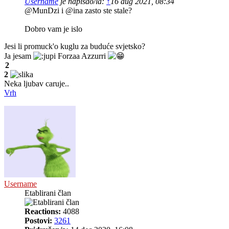
Username
je napisao/la:
↑
16 aug 2021, 08:34
@MunDzi i @ina zasto ste stale?
Dobro vam je islo
Jesi li promuck'o kuglu za buduće svjetsko?
Ja jesam
Forzaa Azzurri
2
2
Neka ljubav caruje..
Vrh
Username
Etablirani član
Reactions:
4088
Postovi:
3261