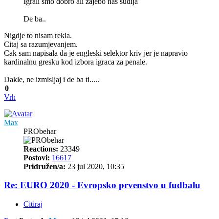
Igrali smo dobro ali zajebo nas sudija
De ba..
Nigdje to nisam rekla.
Citaj sa razumjevanjem.
Cak sam napisala da je engleski selektor kriv jer je napravio
kardinalnu gresku kod izbora igraca za penale.
Dakle, ne izmisljaj i de ba ti.....
0
Vrh
Max
PRObehar
Reactions:
23349
Postovi:
16617
Pridružen/a:
23 jul 2020, 10:35
Re: EURO 2020 - Evropsko prvenstvo u fudbalu
Citiraj