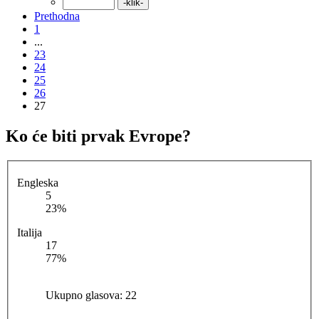
Prethodna
1
...
23
24
25
26
27
Ko će biti prvak Evrope?
Engleska
5
23%
Italija
17
77%
Ukupno glasova:
22