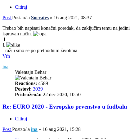
Citiraj
Post
Postao/la
Socrates
»
16 aug 2021, 08:37
Trebao bih napisati konačni poredak, da zaključim temu na jedini
ispravan način.
1
1
Tražili smo se po prethodnim životima
Vrh
ina
Valentajn Behar
Reactions:
4589
Postovi:
3039
Pridružen/a:
22 dec 2020, 10:50
Re: EURO 2020 - Evropsko prvenstvo u fudbalu
Citiraj
Post
Postao/la
ina
»
16 aug 2021, 15:28