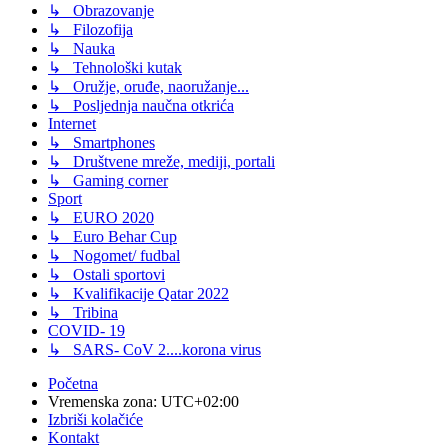
↳ Obrazovanje
↳ Filozofija
↳ Nauka
↳ Tehnološki kutak
↳ Oružje, oruđe, naoružanje...
↳ Posljednja naučna otkrića
Internet
↳ Smartphones
↳ Društvene mreže, mediji, portali
↳ Gaming corner
Sport
↳ EURO 2020
↳ Euro Behar Cup
↳ Nogomet/ fudbal
↳ Ostali sportovi
↳ Kvalifikacije Qatar 2022
↳ Tribina
COVID- 19
↳ SARS- CoV 2....korona virus
Početna
Vremenska zona:
UTC+02:00
Izbriši kolačiće
Kontakt