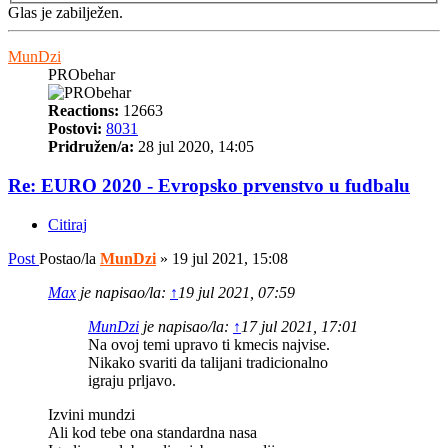
Glas je zabilježen.
MunDzi
PRObehar
Reactions:
12663
Postovi:
8031
Pridružen/a:
28 jul 2020, 14:05
Re: EURO 2020 - Evropsko prvenstvo u fudbalu
Citiraj
Post
Postao/la
MunDzi
»
19 jul 2021, 15:08
Max
je napisao/la:
↑
19 jul 2021, 07:59
MunDzi
je napisao/la:
↑
17 jul 2021, 17:01
Na ovoj temi upravo ti kmecis najvise.
Nikako svariti da talijani tradicionalno
igraju prljavo.
Izvini mundzi
Ali kod tebe ona standardna nasa