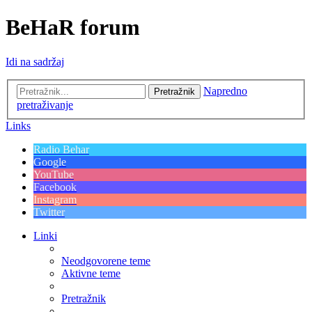
BeHaR forum
Idi na sadržaj
Napredno
Pretražnik
pretraživanje
Links
Radio Behar
Google
YouTube
Facebook
Instagram
Twitter
Linki
Neodgovorene teme
Aktivne teme
Pretražnik