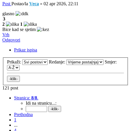
Post
Postao/la
Veca
»
02 apr 2026, 22:11
glasno
3
2
1
Bice kad se sjetim
Vrh
Odgovori
Prikaz ispisa
Prikaži:
Redanje:
Smjer:
121 post
Stranica:
8
/
8
.
Idi na stranicu...:
Prethodna
1
...
4