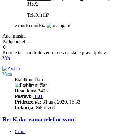
11:02
Telefon ili?
e muški muški..
Aaa, muski.
Pa lijepo, et`...
0
Ko nije taslačio tuđu ženu - ne zna šta je prava ljubav.
Vrh
Veca
Etablirani član
Reactions:
2403
Postovi:
1801
Pridružen/a:
31 aug 2020, 15:33
Lokacija:
Sikirevci!
Re: Kako vama telefon zvoni
Citiraj