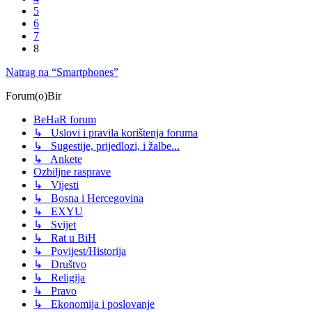
5
6
7
8
Natrag na “Smartphones”
Forum(o)Bir
BeHaR forum
↳ Uslovi i pravila korištenja foruma
↳ Sugestije, prijedlozi, i žalbe...
↳ Ankete
Ozbiljne rasprave
↳ Vijesti
↳ Bosna i Hercegovina
↳ EXYU
↳ Svijet
↳ Rat u BiH
↳ Povijest/Historija
↳ Društvo
↳ Religija
↳ Pravo
↳ Ekonomija i poslovanje