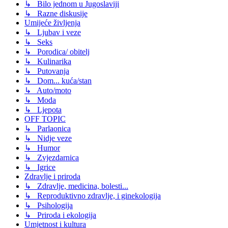
↳ Bilo jednom u Jugoslaviji
↳ Razne diskusije
Umijeće življenja
↳ Ljubav i veze
↳ Seks
↳ Porodica/ obitelj
↳ Kulinarika
↳ Putovanja
↳ Dom... kuća/stan
↳ Auto/moto
↳ Moda
↳ Ljepota
OFF TOPIC
↳ Parlaonica
↳ Nidje veze
↳ Humor
↳ Zvjezdarnica
↳ Igrice
Zdravlje i priroda
↳ Zdravlje, medicina, bolesti...
↳ Reproduktivno zdravlje, i ginekologija
↳ Psihologija
↳ Priroda i ekologija
Umjetnost i kultura