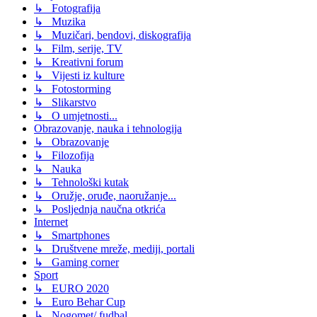
↳ Fotografija
↳ Muzika
↳ Muzičari, bendovi, diskografija
↳ Film, serije, TV
↳ Kreativni forum
↳ Vijesti iz kulture
↳ Fotostorming
↳ Slikarstvo
↳ O umjetnosti...
Obrazovanje, nauka i tehnologija
↳ Obrazovanje
↳ Filozofija
↳ Nauka
↳ Tehnološki kutak
↳ Oružje, oruđe, naoružanje...
↳ Posljednja naučna otkrića
Internet
↳ Smartphones
↳ Društvene mreže, mediji, portali
↳ Gaming corner
Sport
↳ EURO 2020
↳ Euro Behar Cup
↳ Nogomet/ fudbal