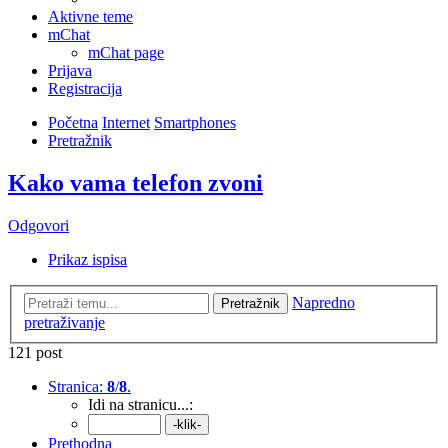
Aktivne teme
mChat
mChat page
Prijava
Registracija
Početna
Internet
Smartphones
Pretražnik
Kako vama telefon zvoni
Odgovori
Prikaz ispisa
Napredno
Pretražnik
pretraživanje
121 post
Stranica:
8
/
8
.
Idi na stranicu...:
Prethodna