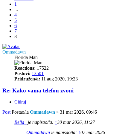
1
...
4
5
6
7
8
Ommadawn
Florida Man
Reactions:
17522
Postovi:
13501
Pridružen/a:
11 aug 2020, 19:23
Re: Kako vama telefon zvoni
Citiraj
Post
Postao/la
Ommadawn
»
31 mar 2026, 09:46
Bella_
je napisao/la:
↑
30 mar 2026, 11:27
Ommadawn
je napisao/la:
↑
07 mar 2026,