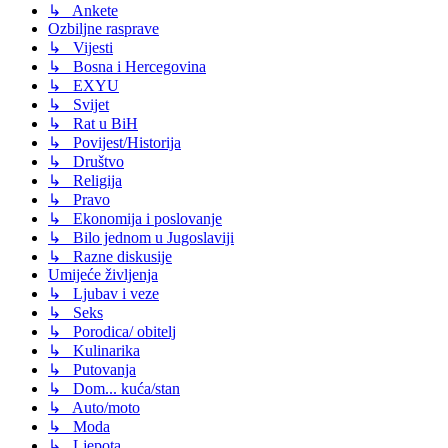
↳ Ankete
Ozbiljne rasprave
↳ Vijesti
↳ Bosna i Hercegovina
↳ EXYU
↳ Svijet
↳ Rat u BiH
↳ Povijest/Historija
↳ Društvo
↳ Religija
↳ Pravo
↳ Ekonomija i poslovanje
↳ Bilo jednom u Jugoslaviji
↳ Razne diskusije
Umijeće življenja
↳ Ljubav i veze
↳ Seks
↳ Porodica/ obitelj
↳ Kulinarika
↳ Putovanja
↳ Dom... kuća/stan
↳ Auto/moto
↳ Moda
↳ Ljepota