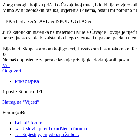
Zbog mnogih koji su pričali o Čavajdinoj muci, bilo bi lijepo vjerovat
Mimo svih ideoloških razlika, uvjerenja i dilema, ostaju mi potpuno ne
TEKST SE NASTAVLJA ISPOD OGLASA
Juriš katoličkih histerika na maternicu Mirele Čavajde - ovdje je rij
poraz ljudskosti da bi zaista bilo lijepo vjerovati u pakao, pa da u nj
Bijednici. Skupa s grmom koji govori, Hrvatskom biskupskom konfere
0
Nemaš dopuštenje za pregledavanje privit(a)ka dodan(og)ih postu.
Vrh
Odgovori
Prikaz ispisa
1 post • Stranica:
1
/
1
.
Natrag na “Vijesti”
Forum(o)Bir
BeHaR forum
↳ Uslovi i pravila korištenja foruma
↳ Sugestije, prijedlozi, i žalbe...