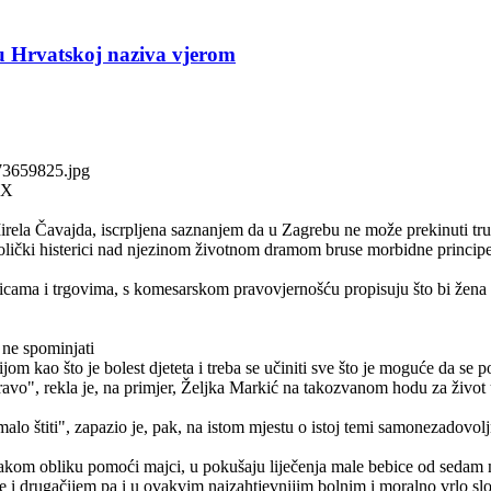
e u Hrvatskoj naziva vjerom
73659825.jpg
EX
irela Čavajda, iscrpljena saznanjem da u Zagrebu ne može prekinuti tru
olički histerici nad njezinom životnom dramom bruse morbidne principe,
ma i trgovima, s komesarskom pravovjernošću propisuju što bi žena koju 
e ne spominjati
om kao što je bolest djeteta i treba se učiniti sve što je moguće da se
pravo", rekla je, na primjer, Željka Markić na takozvanom hodu za život
lo štiti", zapazio je, pak, na istom mjestu o istoj temi samonezadovoljn
svakom obliku pomoći majci, u pokušaju liječenja male bebice od sedam m
 drugačijem pa i u ovakvim najzahtjevnijim bolnim i moralno vrlo slož