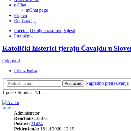
mChat
mChat page
Prijava
Registracija
Početna
Ozbiljne rasprave
Vijesti
Pretražnik
Katolički histerici tjeraju Čavajdu u Slov
Odgovori
Prikaz ispisa
Napredno pretraživanje
Pretražnik
1 post • Stranica:
1
/
1
.
storm
Administrator
Reactions:
38078
Postovi:
31424
Pridružen/a:
15 jul 2020, 12:19