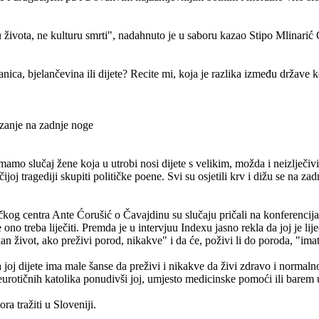
u života, ne kulturu smrti", nadahnuto je u saboru kazao Stipo Mlinari
ca, bjelančevina ili dijete? Recite mi, koja je razlika između države koj
izanje na zadnje noge
amo slučaj žene koja u utrobi nosi dijete s velikim, možda i neizlječi
j tragediji skupiti političke poene. Svi su osjetili krv i dižu se na zadn
čkog centra Ante Ćorušić o Čavajdinu su slučaju pričali na konferencija
se ono treba liječiti. Premda je u intervjuu Indexu jasno rekla da joj je li
an život, ako preživi porod, nikakve" i da će, poživi li do poroda, "imat
a joj dijete ima male šanse da preživi i nikakve da živi zdravo i normaln
neurotičnih katolika ponudivši joj, umjesto medicinske pomoći ili barem u
 tražiti u Sloveniji.