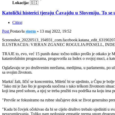
Lokacija:
🇸🇮
Katolički histerici tjeraju Čavajdu u Sloveniju. To s
Citiraj
Post
Postao/la
storm
»
13 maj 2022, 19:52
Screenshot_20220513_194931_com.facebook.katana_edit_6319020
ILUSTRACIJA: VJERAN ZGANEC ROGULJA/PIXSELL, IND
TRAJE to, evo, već 15 punih dana: točno toliko prošlo je otkako je M
katastrofalnim prognozama, progovorila za Index o svojoj muci, a kat
Oglašavaju se po društvenim mrežama, medijima, u parlamentu, po ulica
sa svojim životom.
Markić žali, Ilčić se koncentrira, Miletić bi se ujedinio, a Ćipu je bolj
"Jako mi je žao što je gospođa suočena s tako teškom životnom situacij
koji ima pred sobom, a njoj se treba pružiti sva podrška na koju ima 
"Previše se fokusiramo na rubne slučajeve dok se život generalno prema
"Kada bi čovjek očekivao da bi se cijelo društvo trebalo ujediniti u 
nerazumijevanja. Toliko nam nedostaje empatije prema onom drugome i