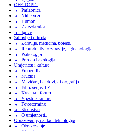
OFF TOPIC
↳ Parlaonica
↳ Nidje veze
↳ Humor
↳ Zvjezdarnica
↳ Igrice
Zdravlje i priroda
↳ Zdravlje, medicina, bolesti...
↳ Reproduktivno zdravlje, i ginekologija
↳ Psihologija
↳ Priroda i ekologija
Umjetnost i kultura
↳ Fotografija
↳ Muzika
↳ Muzičari, bendovi, diskografija
↳ Film, serije, TV
↳ Kreativni forum
↳ Vijesti iz kulture
↳ Fotostorming
↳ Slikarstvo
↳ O umjetnosti...
Obrazovanje, nauka i tehnologija
↳ Obrazovanje