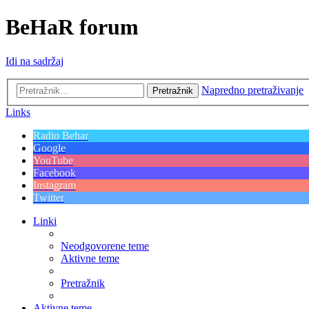
BeHaR forum
Idi na sadržaj
Napredno pretraživanje
Pretražnik
Links
Radio Behar
Google
YouTube
Facebook
Instagram
Twitter
Linki
Neodgovorene teme
Aktivne teme
Pretražnik
Aktivne teme