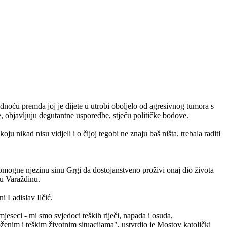
dnoću premda joj je dijete u utrobi oboljelo od agresivnog tumora s
 objavljuju degutantne usporedbe, stječu političke bodove.
nikad nisu vidjeli i o čijoj tegobi ne znaju baš ništa, trebala raditi
 pomogne njezinu sinu Grgi da dostojanstveno proživi onaj dio života
 u Varaždinu.
i Ladislav Ilčić.
jeseci - mi smo svjedoci teških riječi, napada i osuda,
enim i teškim životnim situacijama", ustvrdio je Mostov katolički