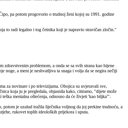
ć Ćipo, pa potom progovorio o trudnoj ženi kojoj su 1991. godine
a to radi legalno i tog četnika koji je napravio stravičan zločin."
vim zdravstvenim problemom, a onda se sa svih strana kao hijene
je noge, a meni je neshvatljiva ta snaga i volja da se negira nečiji
ma za novinare i po televizijama. Obojica su uvjeravali sve,
ječnica koja ju je pregledala, objasnila kako, citiramo, "dijete može
i teška mentalna oštećenja, odnosno da će živjeti 'kao biljka'".
o, potom je uzalud tražila liječnika voljnog da joj prekine trudnoću, a
tjehe, rukovet toplih ideoloških prijekora i uputa.