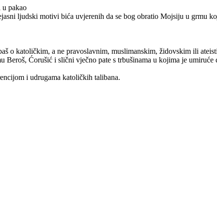
i u pakao
jasni ljudski motivi bića uvjerenih da se bog obratio Mojsiju u grmu koj
eč baš o katoličkim, a ne pravoslavnim, muslimanskim, židovskim ili atei
emu Beroš, Ćorušić i slični vječno pate s trbušinama u kojima je umiruće d
ncijom i udrugama katoličkih talibana.