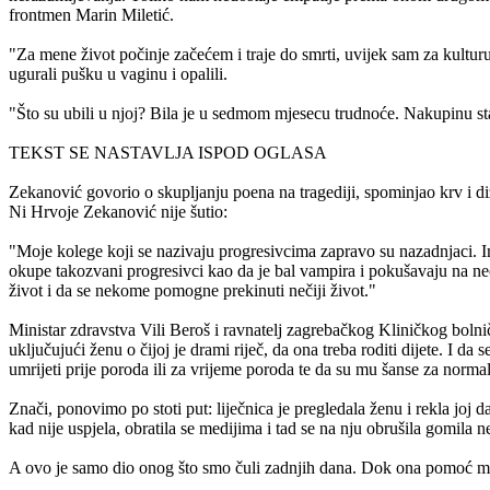
frontmen Marin Miletić.
"Za mene život počinje začećem i traje do smrti, uvijek sam za kultur
ugurali pušku u vaginu i opalili.
"Što su ubili u njoj? Bila je u sedmom mjesecu trudnoće. Nakupinu stani
TEKST SE NASTAVLJA ISPOD OGLASA
Zekanović govorio o skupljanju poena na tragediji, spominjao krv i d
Ni Hrvoje Zekanović nije šutio:
"Moje kolege koji se nazivaju progresivcima zapravo su nazadnjaci. Im
okupe takozvani progresivci kao da je bal vampira i pokušavaju na nečijo
život i da se nekome pomogne prekinuti nečiji život."
Ministar zdravstva Vili Beroš i ravnatelj zagrebačkog Kliničkog bolni
uključujući ženu o čijoj je drami riječ, da ona treba roditi dijete. I da 
umrijeti prije poroda ili za vrijeme poroda te da su mu šanse za normal
Znači, ponovimo po stoti put: liječnica je pregledala ženu i rekla joj d
kad nije uspjela, obratila se medijima i tad se na nju obrušila gomila 
A ovo je samo dio onog što smo čuli zadnjih dana. Dok ona pomoć mora