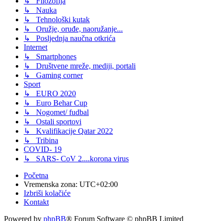
↳ Filozofija
↳ Nauka
↳ Tehnološki kutak
↳ Oružje, oruđe, naoružanje...
↳ Posljednja naučna otkrića
Internet
↳ Smartphones
↳ Društvene mreže, mediji, portali
↳ Gaming corner
Sport
↳ EURO 2020
↳ Euro Behar Cup
↳ Nogomet/ fudbal
↳ Ostali sportovi
↳ Kvalifikacije Qatar 2022
↳ Tribina
COVID- 19
↳ SARS- CoV 2....korona virus
Početna
Vremenska zona:
UTC+02:00
Izbriši kolačiće
Kontakt
Powered by
phpBB
® Forum Software © phpBB Limited