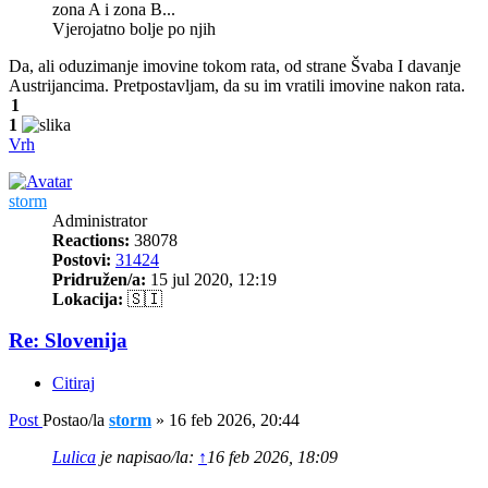
zona A i zona B...
Vjerojatno bolje po njih
Da, ali oduzimanje imovine tokom rata, od strane Švaba I davanje
Austrijancima. Pretpostavljam, da su im vratili imovine nakon rata.
1
1
Vrh
storm
Administrator
Reactions:
38078
Postovi:
31424
Pridružen/a:
15 jul 2020, 12:19
Lokacija:
🇸🇮
Re: Slovenija
Citiraj
Post
Postao/la
storm
»
16 feb 2026, 20:44
Lulica
je napisao/la:
↑
16 feb 2026, 18:09