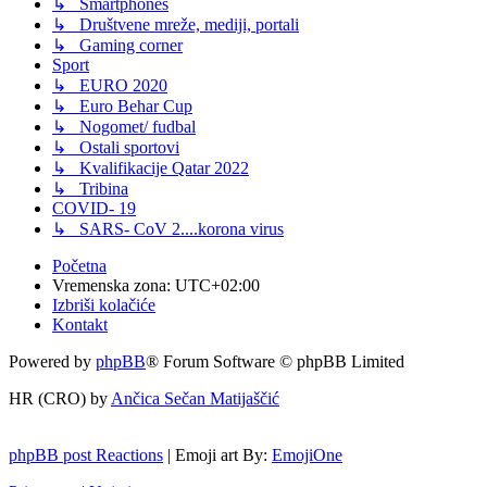
↳ Smartphones
↳ Društvene mreže, mediji, portali
↳ Gaming corner
Sport
↳ EURO 2020
↳ Euro Behar Cup
↳ Nogomet/ fudbal
↳ Ostali sportovi
↳ Kvalifikacije Qatar 2022
↳ Tribina
COVID- 19
↳ SARS- CoV 2....korona virus
Početna
Vremenska zona:
UTC+02:00
Izbriši kolačiće
Kontakt
Powered by
phpBB
® Forum Software © phpBB Limited
HR (CRO) by
Ančica Sečan Matijaščić
phpBB post Reactions
| Emoji art By:
EmojiOne