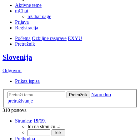
Aktivne teme
mChat
mChat page
Prijava
Registracija
Početna
Ozbiljne rasprave
EXYU
Pretražnik
Slovenija
Odgovori
Prikaz ispisa
Napredno
Pretražnik
pretraživanje
310 postova
Stranica:
19
/
19
.
Idi na stranicu...:
Prethodna