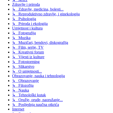
Zdravlje i priroda
↳ Zdravlje, medicina, bolesti...
↳ Reproduktivno zdravlje, i ginekologija
↳ Psihologija
↳ Priroda i ekologija
Umjetnost i kultura
↳ Fotografija
↳ Muzika
↳ Muzičari, bendovi, diskografija
↳ Film, serije, TV
↳ Kreativni forum
↳ Vijesti iz kulture
↳ Fotostorming
↳ Slikarstvo
↳ O umjetnosti...
Obrazovanje, nauka i tehnologija
↳ Obrazovanje
↳ Filozofija
↳ Nauka
↳ Tehnološki kutak
↳ Oružje, oruđe, naoružanje...
↳ Posljednja naučna otkrića
Internet