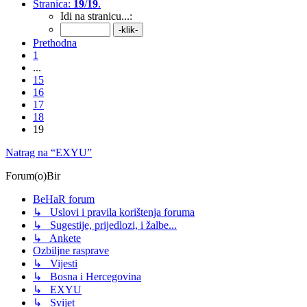
Stranica:
19
/
19
.
Idi na stranicu...:
Prethodna
1
...
15
16
17
18
19
Natrag na “EXYU”
Forum(o)Bir
BeHaR forum
↳ Uslovi i pravila korištenja foruma
↳ Sugestije, prijedlozi, i žalbe...
↳ Ankete
Ozbiljne rasprave
↳ Vijesti
↳ Bosna i Hercegovina
↳ EXYU
↳ Svijet