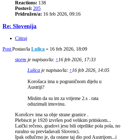
Reactions:
138
Postovi:
205
Pridružen/a:
16 feb 2026, 09:16
Re: Slovenija
Citiraj
Post
Postao/la
Lulica
»
16 feb 2026, 18:09
storm
je napisao/la:
↑
16 feb 2026, 17:33
Lulica
je napisao/la:
↑
16 feb 2026, 14:05
Korošaca ima u pograničnom dijelu u
Austriji?
Mislim da su im za vrijeme 2.s . rata
oduzimali imovinu.
Korošcev ima sa obje strane granice .
Plebiscit je 1920 izvršen pod velikim pritiskom...
Laički rečeno, gradovi jesu bili otprilike pola pola, no
ruralno su prevladavali Slovenci.
Ipak odlučeno je, da ostane taj dio pod Austrijom...i