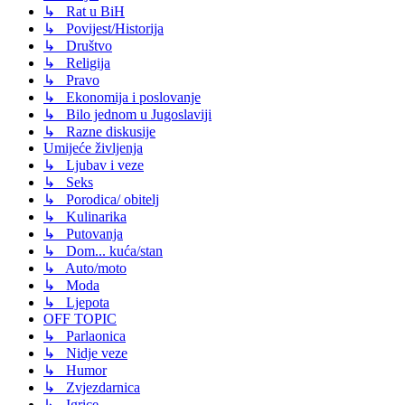
↳ Rat u BiH
↳ Povijest/Historija
↳ Društvo
↳ Religija
↳ Pravo
↳ Ekonomija i poslovanje
↳ Bilo jednom u Jugoslaviji
↳ Razne diskusije
Umijeće življenja
↳ Ljubav i veze
↳ Seks
↳ Porodica/ obitelj
↳ Kulinarika
↳ Putovanja
↳ Dom... kuća/stan
↳ Auto/moto
↳ Moda
↳ Ljepota
OFF TOPIC
↳ Parlaonica
↳ Nidje veze
↳ Humor
↳ Zvjezdarnica
↳ Igrice