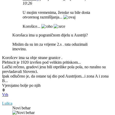
10:26
U mojim vremenima, ženske su bile dosta
otvorenog razmišljanja...
Korošice...
Korošaca ima u pograničnom dijelu u Austriji?
Mislim da su im za vrijeme 2.s . rata oduzimali
imovinu.
Korošcev ima sa obje strane granice .
Plebiscit je 1920 izvršen pod velikim pritiskom...
Laički rečeno, gradovi jesu bili otprilike pola pola, no ruralno su
prevladavali Slovenci.
Ipak odlučeno je, da ostane taj dio pod Austrijom...i zona A i zona
B...
Vjerojatno bolje po njih
0
Vrh
Lulica
Novi behar