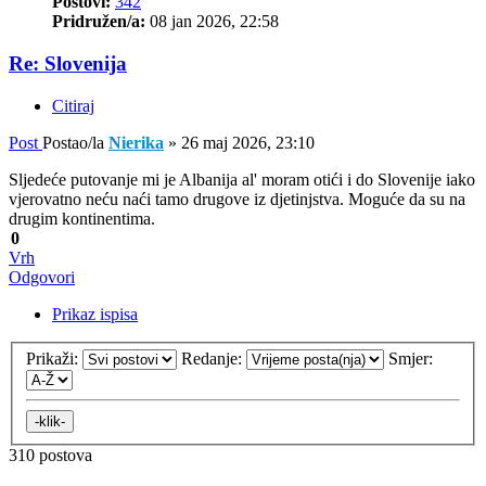
Postovi:
342
Pridružen/a:
08 jan 2026, 22:58
Re: Slovenija
Citiraj
Post
Postao/la
Nierika
»
26 maj 2026, 23:10
Sljedeće putovanje mi je Albanija al' moram otići i do Slovenije iako
vjerovatno neću naći tamo drugove iz djetinjstva. Moguće da su na
drugim kontinentima.
0
Vrh
Odgovori
Prikaz ispisa
Prikaži:
Redanje:
Smjer:
310 postova