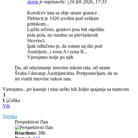
storm
je napisao/la:
↑
16 feb 2026, 17:33
Korošcev ima sa obje strane granice .
Plebiscit je 1920 izvršen pod velikim
pritiskom...
Laički rečeno, gradovi jesu bili otprilike
pola pola, no ruralno su prevladavali
Slovenci.
Ipak odlučeno je, da ostane taj dio pod
Austrijom...i zona A i zona B...
Vjerojatno bolje po njih
Da, ali oduzimanje imovine tokom rata, od strane
Švaba I davanje Austrijancima. Pretpostavljam, da su
im vratili imovine nakon rata.
Vjerojatno...jer kasnije i nisu nešto bili željni spajanja sa maticom
1
1
Vrh
Nierika
Perspektivni član
Reactions:
286