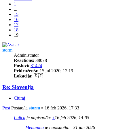
1
...
15
16
17
18
19
storm
Administrator
Reactions:
38078
Postovi:
31424
Pridružen/a:
15 jul 2020, 12:19
Lokacija:
🇸🇮
Re: Slovenija
Citiraj
Post
Postao/la
storm
»
16 feb 2026, 17:33
Lulica
je napisao/la:
↑
16 feb 2026, 14:05
Mehaning
je napisao/la:
↑
31 jan 2026,