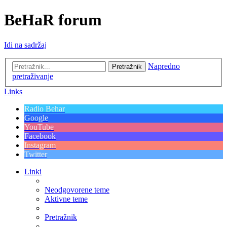
BeHaR forum
Idi na sadržaj
Napredno
Pretražnik
pretraživanje
Links
Radio Behar
Google
YouTube
Facebook
Instagram
Twitter
Linki
Neodgovorene teme
Aktivne teme
Pretražnik