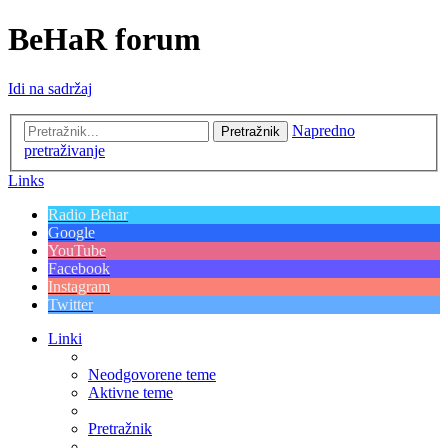
BeHaR forum
Idi na sadržaj
Napredno
Pretražnik
pretraživanje
Links
Radio Behar
Google
YouTube
Facebook
Instagram
Twitter
Linki
Neodgovorene teme
Aktivne teme
Pretražnik