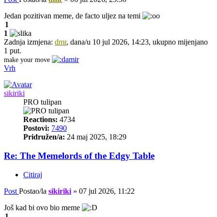
Jedan pozitivan meme, de facto uljez na temi
1
1
Zadnja izmjena:
dmr
, dana/u 10 jul 2026, 14:23, ukupno mijenjano
1 put.
make your move
Vrh
sikiriki
PRO tulipan
Reactions:
4734
Postovi:
7490
Pridružen/a:
24 maj 2025, 18:29
Re: The Memelords of the Edgy Table
Citiraj
Post
Postao/la
sikiriki
»
07 jul 2026, 11:22
Još kad bi ovo bio meme
1