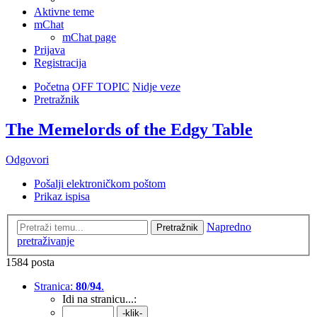
Aktivne teme
mChat
mChat page
Prijava
Registracija
Početna
OFF TOPIC
Nidje veze
Pretražnik
The Memelords of the Edgy Table
Odgovori
Pošalji elektroničkom poštom
Prikaz ispisa
Napredno
Pretražnik
pretraživanje
1584 posta
Stranica:
80
/
94
.
Idi na stranicu...: