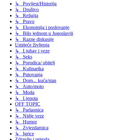
↳ Povijest/Historija
↳ Društvo
↳ Religija
↳ Pravo
↳ Ekonomija i poslovanje
↳ Bilo jednom u Jugoslaviji
↳ Razne diskusije
Umijeće življenja
↳ Ljubav i veze
↳ Seks
↳ Porodica/ obitelj
↳ Kulinarika
↳ Putovanja
↳ Dom... kuća/stan
↳ Auto/moto
↳ Moda
↳ Ljepota
OFF TOPIC
↳ Parlaonica
↳ Nidje veze
↳ Humor
↳ Zvjezdarnica
↳ Igrice
Zdravlje i priroda