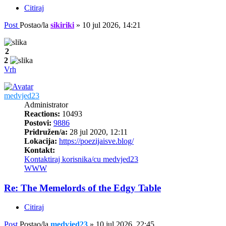
Citiraj
Post
Postao/la
sikiriki
»
10 jul 2026, 14:21
2
2
Vrh
medvjed23
Administrator
Reactions:
10493
Postovi:
9886
Pridružen/a:
28 jul 2020, 12:11
Lokacija:
https://poezijaisve.blog/
Kontakt:
Kontaktiraj korisnika/cu medvjed23
WWW
Re: The Memelords of the Edgy Table
Citiraj
Post
Postao/la
medvjed23
»
10 jul 2026, 22:45