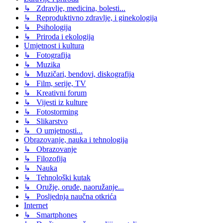
↳ Zdravlje, medicina, bolesti...
↳ Reproduktivno zdravlje, i ginekologija
↳ Psihologija
↳ Priroda i ekologija
Umjetnost i kultura
↳ Fotografija
↳ Muzika
↳ Muzičari, bendovi, diskografija
↳ Film, serije, TV
↳ Kreativni forum
↳ Vijesti iz kulture
↳ Fotostorming
↳ Slikarstvo
↳ O umjetnosti...
Obrazovanje, nauka i tehnologija
↳ Obrazovanje
↳ Filozofija
↳ Nauka
↳ Tehnološki kutak
↳ Oružje, oruđe, naoružanje...
↳ Posljednja naučna otkrića
Internet
↳ Smartphones