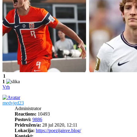
1
1
Vrh
medvjed23
Administrator
Reactions:
10493
Postovi:
9886
Pridružen/a:
28 jul 2020, 12:11
Lokacija:
https://poezijaisve.blog/
Kontakt: