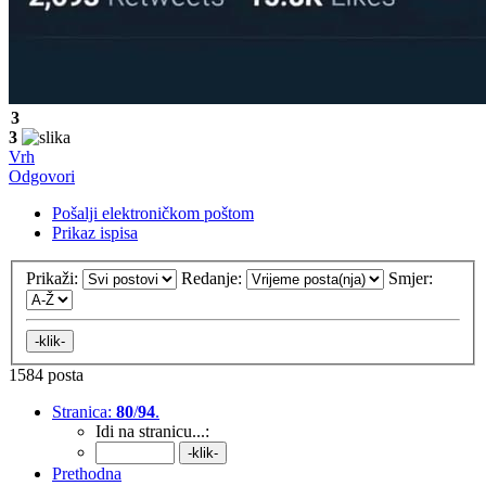
3
3
Vrh
Odgovori
Pošalji elektroničkom poštom
Prikaz ispisa
Prikaži:
Redanje:
Smjer:
1584 posta
Stranica:
80
/
94
.
Idi na stranicu...:
Prethodna