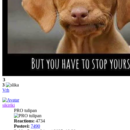
3
3
Vrh
sikiriki
PRO tulipan
Reactions:
4734
Postovi:
7490