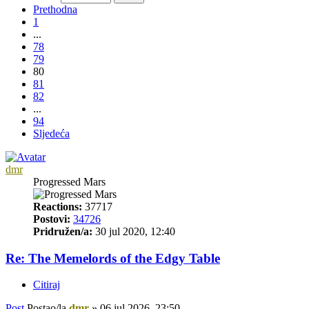
Prethodna
1
...
78
79
80
81
82
...
94
Sljedeća
dmr
Progressed Mars
Reactions:
37717
Postovi:
34726
Pridružen/a:
30 jul 2020, 12:40
Re: The Memelords of the Edgy Table
Citiraj
Post
Postao/la
dmr
»
06 jul 2026, 23:50