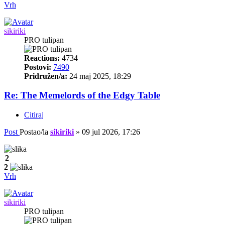
Vrh
sikiriki
PRO tulipan
Reactions:
4734
Postovi:
7490
Pridružen/a:
24 maj 2025, 18:29
Re: The Memelords of the Edgy Table
Citiraj
Post
Postao/la
sikiriki
»
09 jul 2026, 17:26
2
2
Vrh
sikiriki
PRO tulipan