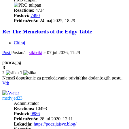
Reactions:
4734
Postovi:
7490
Pridružen/a:
24 maj 2025, 18:29
Re: The Memelords of the Edgy Table
Citiraj
Post
Postao/la
sikiriki
»
07 jul 2026, 11:29
pticica.jpg
3
2
1
Nemaš dopuštenje za pregledavanje privit(a)ka dodan(og)ih postu.
Vrh
medvjed23
Administrator
Reactions:
10493
Postovi:
9886
Pridružen/a:
28 jul 2020, 12:11
Lokacija:
https://poezijaisve.blog/