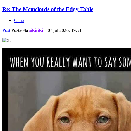
Re: The Memelords of the Edgy Table
Citiraj
Post
Postao/la
sikiriki
»
07 jul 2026, 19:51