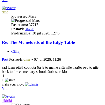
dmr
Progressed Mars
Reactions:
37717
Postovi:
34726
Pridružen/a:
30 jul 2020, 12:40
Re: The Memelords of the Edgy Table
Citiraj
Post
Postao/la
dmr
»
07 jul 2026, 11:26
sad idem pitati copilota šta je to meme a šta nije i zašto
ovo
to nije.
back to the elementary school, štob' se reklo
1
1
make your move
Vrh
sikiriki
PRO tulipan