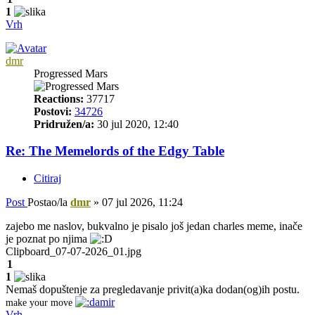
1
Vrh
dmr
Progressed Mars
Reactions:
37717
Postovi:
34726
Pridružen/a:
30 jul 2020, 12:40
Re: The Memelords of the Edgy Table
Citiraj
Post
Postao/la
dmr
»
07 jul 2026, 11:24
zajebo me naslov, bukvalno je pisalo još jedan charles meme, inače
je poznat po njima
Clipboard_07-07-2026_01.jpg
1
1
Nemaš dopuštenje za pregledavanje privit(a)ka dodan(og)ih postu.
make your move
Vrh