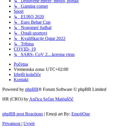
↳ Društvene mreže, mediji, portali
↳ Gaming corner
Sport
↳ EURO 2020
↳ Euro Behar Cup
↳ Nogomet/ fudbal
↳ Ostali sportovi
↳ Kvalifikacije Qatar 2022
↳ Tribina
COVID- 19
↳ SARS- CoV 2....korona virus
Početna
Vremenska zona:
UTC+02:00
Izbriši kolačiće
Kontakt
Powered by
phpBB
® Forum Software © phpBB Limited
HR (CRO) by
Ančica Sečan Matijaščić
phpBB post Reactions
| Emoji art By:
EmojiOne
Privatnost
|
Uvjeti