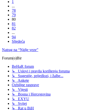
1
...
78
79
80
81
82
...
94
Sljedeća
Natrag na “Nidje veze”
Forum(o)Bir
BeHaR forum
↳ Uslovi i pravila korištenja foruma
↳ Sugestije, prijedlozi, i žalbe...
↳ Ankete
Ozbiljne rasprave
↳ Vijesti
↳ Bosna i Hercegovina
↳ EXYU
↳ Svijet
↳ Rat u BiH