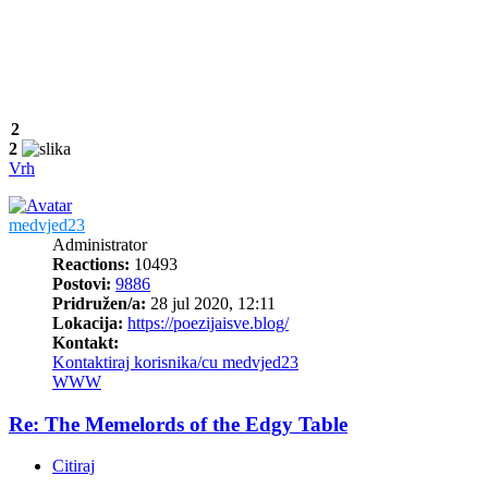
2
2
Vrh
medvjed23
Administrator
Reactions:
10493
Postovi:
9886
Pridružen/a:
28 jul 2020, 12:11
Lokacija:
https://poezijaisve.blog/
Kontakt:
Kontaktiraj korisnika/cu medvjed23
WWW
Re: The Memelords of the Edgy Table
Citiraj