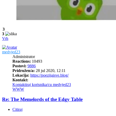
3
3
Vrh
medvjed23
Administrator
Reactions:
10493
Postovi:
9886
Pridružen/a:
28 jul 2020, 12:11
Lokacija:
https://poezijaisve.blog/
Kontakt:
Kontaktiraj korisnika/cu medvjed23
WWW
Re: The Memelords of the Edgy Table
Citiraj