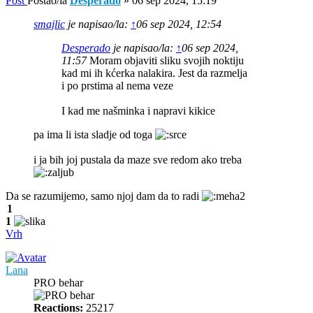
Post
Postao/la
Desperado
»
06 sep 2024, 15:19
smajlic
je napisao/la:
↑
06 sep 2024, 12:54
Desperado
je napisao/la:
↑
06 sep 2024,
11:57
Moram objaviti sliku svojih noktiju
kad mi ih kćerka nalakira. Jest da razmelja
i po prstima al nema veze
I kad me našminka i napravi kikice
pa ima li ista sladje od toga
i ja bih joj pustala da maze sve redom ako treba
Da se razumijemo, samo njoj dam da to radi
1
1
Vrh
Lana
PRO behar
Reactions:
25217