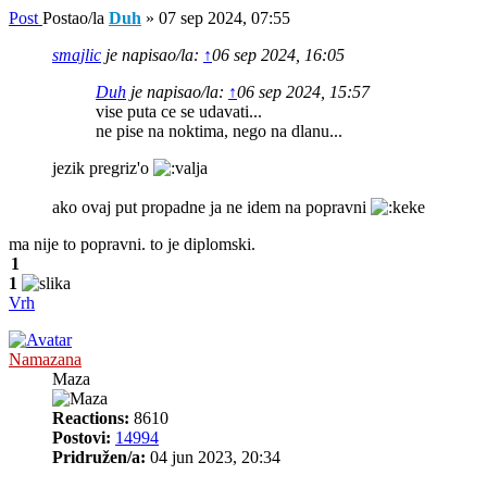
Post
Postao/la
Duh
»
07 sep 2024, 07:55
smajlic
je napisao/la:
↑
06 sep 2024, 16:05
Duh
je napisao/la:
↑
06 sep 2024, 15:57
vise puta ce se udavati...
ne pise na noktima, nego na dlanu...
jezik pregriz'o
ako ovaj put propadne ja ne idem na popravni
ma nije to popravni. to je diplomski.
1
1
Vrh
Namazana
Maza
Reactions:
8610
Postovi:
14994
Pridružen/a:
04 jun 2023, 20:34