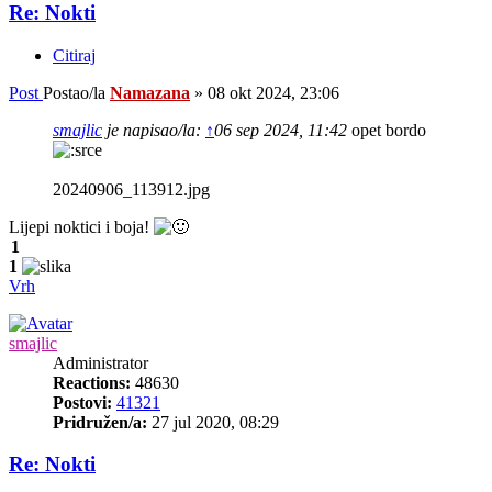
Re: Nokti
Citiraj
Post
Postao/la
Namazana
»
08 okt 2024, 23:06
smajlic
je napisao/la:
↑
06 sep 2024, 11:42
opet bordo
20240906_113912.jpg
Lijepi noktici i boja!
1
1
Vrh
smajlic
Administrator
Reactions:
48630
Postovi:
41321
Pridružen/a:
27 jul 2020, 08:29
Re: Nokti