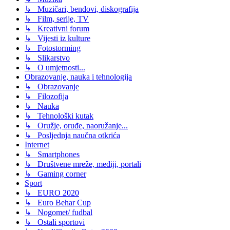
↳ Muzičari, bendovi, diskografija
↳ Film, serije, TV
↳ Kreativni forum
↳ Vijesti iz kulture
↳ Fotostorming
↳ Slikarstvo
↳ O umjetnosti...
Obrazovanje, nauka i tehnologija
↳ Obrazovanje
↳ Filozofija
↳ Nauka
↳ Tehnološki kutak
↳ Oružje, oruđe, naoružanje...
↳ Posljednja naučna otkrića
Internet
↳ Smartphones
↳ Društvene mreže, mediji, portali
↳ Gaming corner
Sport
↳ EURO 2020
↳ Euro Behar Cup
↳ Nogomet/ fudbal
↳ Ostali sportovi