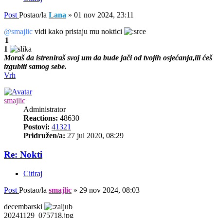
Post
Postao/la
Lana
»
01 nov 2024, 23:11
@smajlic
vidi kako pristaju mu noktici
1
1
Moraš da istreniraš svoj um da bude jači od tvojih osjećanja,ili ćeš
izgubiti samog sebe.
Vrh
smajlic
Administrator
Reactions:
48630
Postovi:
41321
Pridružen/a:
27 jul 2020, 08:29
Re: Nokti
Citiraj
Post
Postao/la
smajlic
»
29 nov 2024, 08:03
decembarski
20241129_075718.jpg