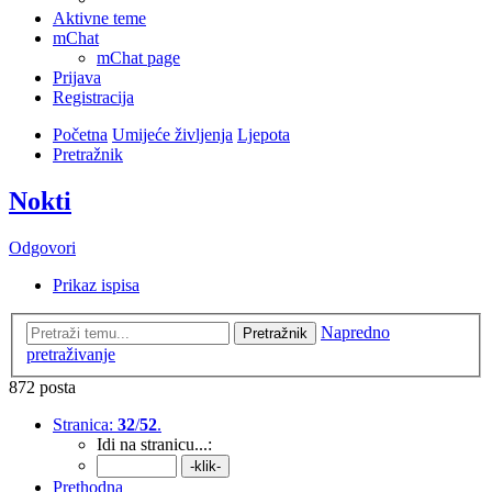
Aktivne teme
mChat
mChat page
Prijava
Registracija
Početna
Umijeće življenja
Ljepota
Pretražnik
Nokti
Odgovori
Prikaz ispisa
Napredno
Pretražnik
pretraživanje
872 posta
Stranica:
32
/
52
.
Idi na stranicu...:
Prethodna