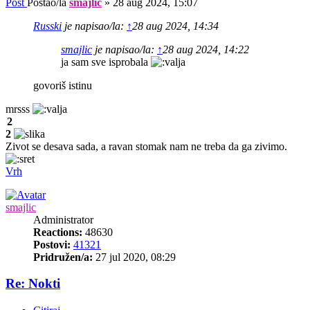
Post
Postao/la
smajlic
»
28 aug 2024, 15:07
Russki
je napisao/la:
↑
28 aug 2024, 14:34
smajlic
je napisao/la:
↑
28 aug 2024, 14:22
ja sam sve isprobala
govoriš istinu
mrsss
2
2
Zivot se desava sada, a ravan stomak nam ne treba da ga zivimo.
Vrh
smajlic
Administrator
Reactions:
48630
Postovi:
41321
Pridružen/a:
27 jul 2020, 08:29
Re: Nokti