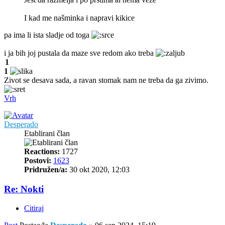
I kad me našminka i napravi kikice
pa ima li ista sladje od toga
i ja bih joj pustala da maze sve redom ako treba
1
1
Zivot se desava sada, a ravan stomak nam ne treba da ga zivimo.
Vrh
Desperado
Etablirani član
Reactions:
1727
Postovi:
1623
Pridružen/a:
30 okt 2020, 12:03
Re: Nokti
Citiraj