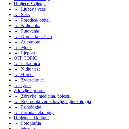
Umijeće življenja
↳ Ljubav i veze
↳ Seks
↳ Porodica/ obitelj
↳ Kulinarika
↳ Putovanja
↳ Dom... kuća/stan
↳ Auto/moto
↳ Moda
↳ Ljepota
OFF TOPIC
↳ Parlaonica
↳ Nidje veze
↳ Humor
↳ Zvjezdarnica
↳ Igrice
Zdravlje i priroda
↳ Zdravlje, medicina, bolesti...
↳ Reproduktivno zdravlje, i ginekologija
↳ Psihologija
↳ Priroda i ekologija
Umjetnost i kultura
↳ Fotografija
↳ Muzika