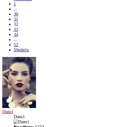
1
...
30
31
32
33
34
...
52
Sljedeća
Danci
Danci
Reactions:
1223