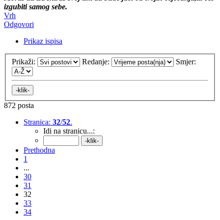
izgubiti samog sebe.
Vrh
Odgovori
Prikaz ispisa
Prikaži:
Redanje:
Smjer:
872 posta
Stranica:
32
/
52
.
Idi na stranicu...:
Prethodna
1
...
30
31
32
33
34