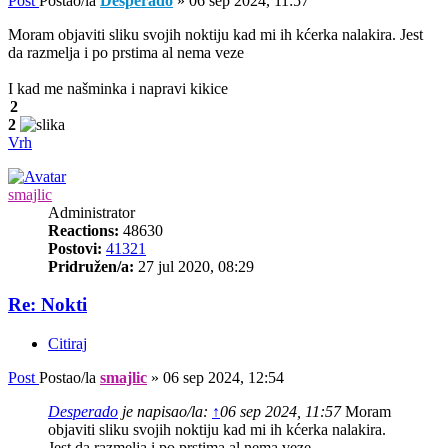
Post
Postao/la
Desperado
»
06 sep 2024, 11:57
Moram objaviti sliku svojih noktiju kad mi ih kćerka nalakira. Jest
da razmelja i po prstima al nema veze
I kad me našminka i napravi kikice
2
2
Vrh
smajlic
Administrator
Reactions:
48630
Postovi:
41321
Pridružen/a:
27 jul 2020, 08:29
Re: Nokti
Citiraj
Post
Postao/la
smajlic
»
06 sep 2024, 12:54
Desperado
je napisao/la:
↑
06 sep 2024, 11:57
Moram
objaviti sliku svojih noktiju kad mi ih kćerka nalakira.
Jest da razmelja i po prstima al nema veze