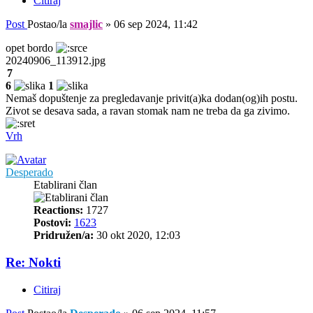
Citiraj
Post
Postao/la
smajlic
»
06 sep 2024, 11:42
opet bordo
20240906_113912.jpg
7
6
1
Nemaš dopuštenje za pregledavanje privit(a)ka dodan(og)ih postu.
Zivot se desava sada, a ravan stomak nam ne treba da ga zivimo.
Vrh
Desperado
Etablirani član
Reactions:
1727
Postovi:
1623
Pridružen/a:
30 okt 2020, 12:03
Re: Nokti
Citiraj