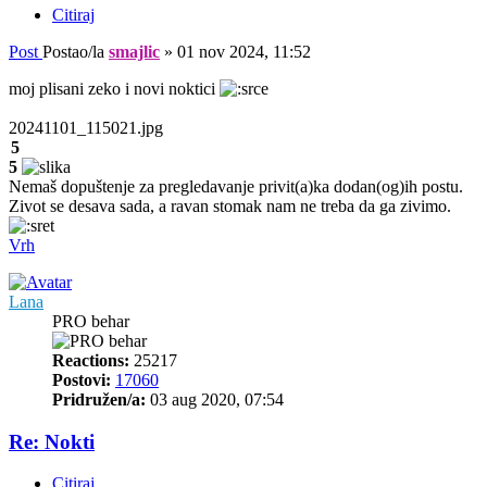
Citiraj
Post
Postao/la
smajlic
»
01 nov 2024, 11:52
moj plisani zeko i novi noktici
20241101_115021.jpg
5
5
Nemaš dopuštenje za pregledavanje privit(a)ka dodan(og)ih postu.
Zivot se desava sada, a ravan stomak nam ne treba da ga zivimo.
Vrh
Lana
PRO behar
Reactions:
25217
Postovi:
17060
Pridružen/a:
03 aug 2020, 07:54
Re: Nokti
Citiraj