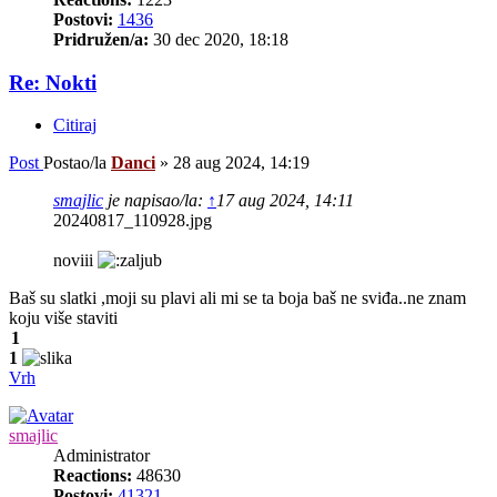
Postovi:
1436
Pridružen/a:
30 dec 2020, 18:18
Re: Nokti
Citiraj
Post
Postao/la
Danci
»
28 aug 2024, 14:19
smajlic
je napisao/la:
↑
17 aug 2024, 14:11
20240817_110928.jpg
noviii
Baš su slatki ,moji su plavi ali mi se ta boja baš ne sviđa..ne znam
koju više staviti
1
1
Vrh
smajlic
Administrator
Reactions:
48630
Postovi:
41321