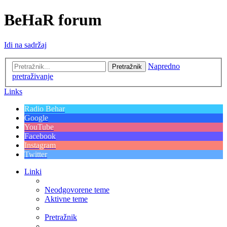
BeHaR forum
Idi na sadržaj
Napredno
Pretražnik
pretraživanje
Links
Radio Behar
Google
YouTube
Facebook
Instagram
Twitter
Linki
Neodgovorene teme
Aktivne teme
Pretražnik