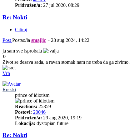
Pridružen/a:
27 jul 2020, 08:29
Re: Nokti
Citiraj
Post
Postao/la
smajlic
»
28 aug 2024, 14:22
ja sam sve isprobala
0
Zivot se desava sada, a ravan stomak nam ne treba da ga zivimo.
Vrh
Russki
prince of idiotism
Reactions:
25359
Postovi:
20046
Pridružen/a:
29 aug 2020, 19:19
Lokacija:
dystopian future
Re: Nokti