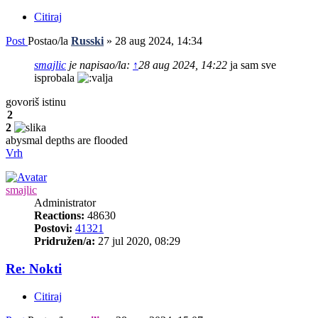
Citiraj
Post
Postao/la
Russki
»
28 aug 2024, 14:34
smajlic
je napisao/la:
↑
28 aug 2024, 14:22
ja sam sve
isprobala
govoriš istinu
2
2
abysmal depths are flooded
Vrh
smajlic
Administrator
Reactions:
48630
Postovi:
41321
Pridružen/a:
27 jul 2020, 08:29
Re: Nokti
Citiraj