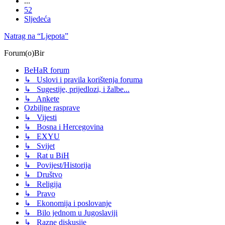
...
52
Sljedeća
Natrag na “Ljepota”
Forum(o)Bir
BeHaR forum
↳ Uslovi i pravila korištenja foruma
↳ Sugestije, prijedlozi, i žalbe...
↳ Ankete
Ozbiljne rasprave
↳ Vijesti
↳ Bosna i Hercegovina
↳ EXYU
↳ Svijet
↳ Rat u BiH
↳ Povijest/Historija
↳ Društvo
↳ Religija
↳ Pravo
↳ Ekonomija i poslovanje
↳ Bilo jednom u Jugoslaviji
↳ Razne diskusije