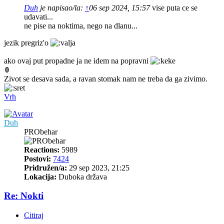
Duh
je napisao/la:
↑
06 sep 2024, 15:57
vise puta ce se
udavati...
ne pise na noktima, nego na dlanu...
jezik pregriz'o
ako ovaj put propadne ja ne idem na popravni
0
Zivot se desava sada, a ravan stomak nam ne treba da ga zivimo.
Vrh
Duh
PRObehar
Reactions:
5989
Postovi:
7424
Pridružen/a:
29 sep 2023, 21:25
Lokacija:
Duboka država
Re: Nokti
Citiraj