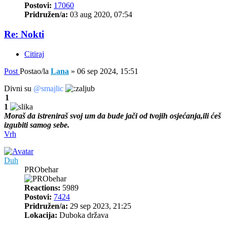
Postovi:
17060
Pridružen/a:
03 aug 2020, 07:54
Re: Nokti
Citiraj
Post
Postao/la
Lana
»
06 sep 2024, 15:51
Divni su
@smajlic
1
1
Moraš da istreniraš svoj um da bude jači od tvojih osjećanja,ili ćeš
izgubiti samog sebe.
Vrh
Duh
PRObehar
Reactions:
5989
Postovi:
7424
Pridružen/a:
29 sep 2023, 21:25
Lokacija:
Duboka država