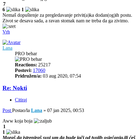
7
6
1
Nemaš dopuštenje za pregledavanje privit(a)ka dodan(og)ih postu.
Zivot se desava sada, a ravan stomak nam ne treba da ga zivimo.
Vrh
Lana
PRO behar
Reactions:
25217
Postovi:
17060
Pridružen/a:
03 aug 2020, 07:54
Re: Nokti
Citiraj
Post
Postao/la
Lana
»
07 jan 2025, 00:53
Aww koja boja
1
1
Moraš da istreniraš svoj um da bude jači od tvojih osjećanja,ili ćeš