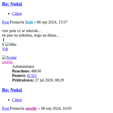
Re: Nokti
Citiraj
Post
Postao/la
Duh
»
06 sep 2024, 15:57
vise puta ce se udavati...
ne pise na noktima, nego na dlanu...
1
1
Vrh
smajlic
Administrator
Reactions:
48630
Postovi:
41321
Pridružen/a:
27 jul 2020, 08:29
Re: Nokti
Citiraj
Post
Postao/la
smajlic
»
06 sep 2024, 16:05