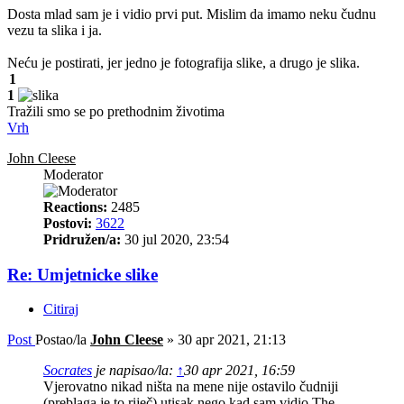
Dosta mlad sam je i vidio prvi put. Mislim da imamo neku čudnu
vezu ta slika i ja.
Neću je postirati, jer jedno je fotografija slike, a drugo je slika.
1
1
Tražili smo se po prethodnim životima
Vrh
John Cleese
Moderator
Reactions:
2485
Postovi:
3622
Pridružen/a:
30 jul 2020, 23:54
Re: Umjetnicke slike
Citiraj
Post
Postao/la
John Cleese
»
30 apr 2021, 21:13
Socrates
je napisao/la:
↑
30 apr 2021, 16:59
Vjerovatno nikad ništa na mene nije ostavilo čudniji
(preblaga je to riječ) utisak nego kad sam vidio The