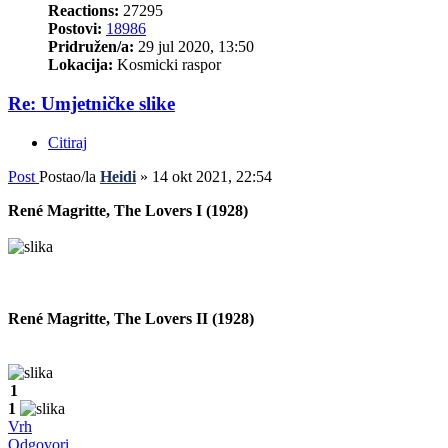
Reactions:
27295
Postovi:
18986
Pridružen/a:
29 jul 2020, 13:50
Lokacija:
Kosmicki raspor
Re: Umjetničke slike
Citiraj
Post
Postao/la
Heidi
»
14 okt 2021, 22:54
René Magritte, The Lovers I (1928)
René Magritte, The Lovers II (1928)
1
1
Vrh
Odgovori