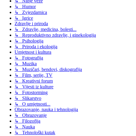
↳ Nidje veze
↳ Humor
↳ Zvjezdarnica
↳ Igrice
Zdravlje i priroda
↳ Zdravlje, medicina, bolesti...
↳ Reproduktivno zdravlje, i ginekologija
↳ Psihologija
↳ Priroda i ekologija
Umjetnost i kultura
↳ Fotografija
↳ Muzika
↳ Muzičari, bendovi, diskografija
↳ Film, serije, TV
↳ Kreativni forum
↳ Vijesti iz kulture
↳ Fotostorming
↳ Slikarstvo
↳ O umjetnosti...
Obrazovanje, nauka i tehnologija
↳ Obrazovanje
↳ Filozofija
↳ Nauka
↳ Tehnološki kutak