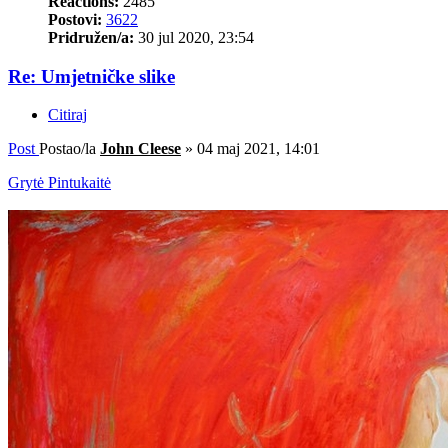
Reactions:
2485
Postovi:
3622
Pridružen/a:
30 jul 2020, 23:54
Re: Umjetničke slike
Citiraj
Post
Postao/la
John Cleese
»
04 maj 2021, 14:01
Grytė Pintukaitė