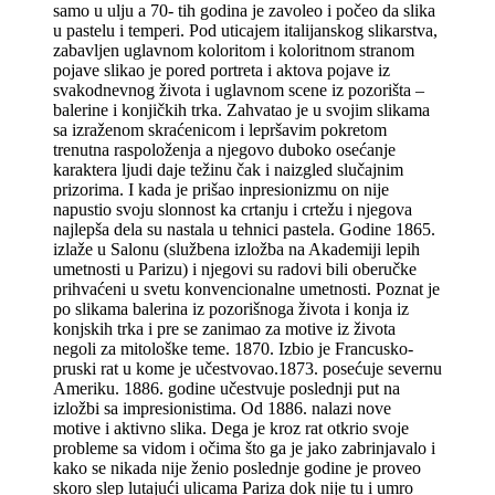
samo u ulju a 70- tih godina je zavoleo i počeo da slika
u pastelu i temperi. Pod uticajem italijanskog slikarstva,
zabavljen uglavnom koloritom i koloritnom stranom
pojave slikao je pored portreta i aktova pojave iz
svakodnevnog života i uglavnom scene iz pozorišta –
balerine i konjičkih trka. Zahvatao je u svojim slikama
sa izraženom skraćenicom i lepršavim pokretom
trenutna raspoloženja a njegovo duboko osećanje
karaktera ljudi daje težinu čak i naizgled slučajnim
prizorima. I kada je prišao inpresionizmu on nije
napustio svoju slonnost ka crtanju i crtežu i njegova
najlepša dela su nastala u tehnici pastela. Godine 1865.
izlaže u Salonu (službena izložba na Akademiji lepih
umetnosti u Parizu) i njegovi su radovi bili oberučke
prihvaćeni u svetu konvencionalne umetnosti. Poznat je
po slikama balerina iz pozorišnoga života i konja iz
konjskih trka i pre se zanimao za motive iz života
negoli za mitološke teme. 1870. Izbio je Francusko-
pruski rat u kome je učestvovao.1873. posećuje severnu
Ameriku. 1886. godine učestvuje poslednji put na
izložbi sa impresionistima. Od 1886. nalazi nove
motive i aktivno slika. Dega je kroz rat otkrio svoje
probleme sa vidom i očima što ga je jako zabrinjavalo i
kako se nikada nije ženio poslednje godine je proveo
skoro slep lutajući ulicama Pariza dok nije tu i umro