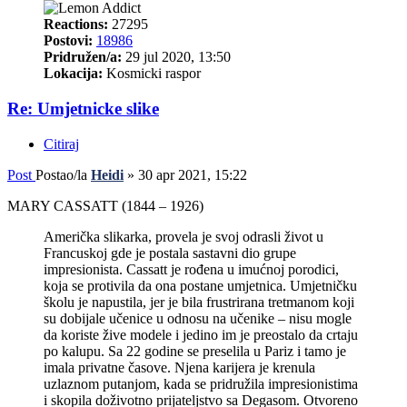
Reactions:
27295
Postovi:
18986
Pridružen/a:
29 jul 2020, 13:50
Lokacija:
Kosmicki raspor
Re: Umjetnicke slike
Citiraj
Post
Postao/la
Heidi
»
30 apr 2021, 15:22
MARY CASSATT (1844 – 1926)
Američka slikarka, provela je svoj odrasli život u
Francuskoj gde je postala sastavni dio grupe
impresionista. Cassatt je rođena u imućnoj porodici,
koja se protivila da ona postane umjetnica. Umjetničku
školu je napustila, jer je bila frustrirana tretmanom koji
su dobijale učenice u odnosu na učenike – nisu mogle
da koriste žive modele i jedino im je preostalo da crtaju
po kalupu. Sa 22 godine se preselila u Pariz i tamo je
imala privatne časove. Njena karijera je krenula
uzlaznom putanjom, kada se pridružila impresionistima
i skopila doživotno prijateljstvo sa Degasom. Otvoreno