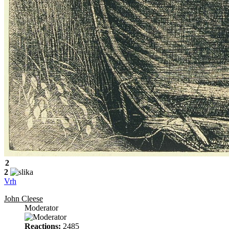
2
2
Vrh
John Cleese
Moderator
Reactions:
2485