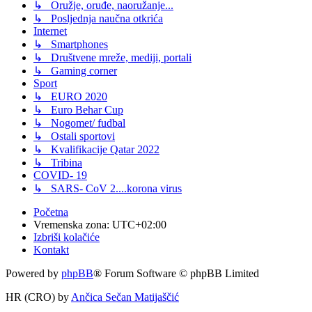
↳ Oružje, oruđe, naoružanje...
↳ Posljednja naučna otkrića
Internet
↳ Smartphones
↳ Društvene mreže, mediji, portali
↳ Gaming corner
Sport
↳ EURO 2020
↳ Euro Behar Cup
↳ Nogomet/ fudbal
↳ Ostali sportovi
↳ Kvalifikacije Qatar 2022
↳ Tribina
COVID- 19
↳ SARS- CoV 2....korona virus
Početna
Vremenska zona:
UTC+02:00
Izbriši kolačiće
Kontakt
Powered by
phpBB
® Forum Software © phpBB Limited
HR (CRO) by
Ančica Sečan Matijaščić