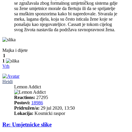
se zgražavala zbog formalnog umjetničkog sistema gdje
su žene umjetnice morale da flertuju ili da se sprijatelje
sa muškim sponzorima kako bi napredovale. Stvarala je
meka, lagana djela, koja su često isticala žene koje se
ponašaju kao njegovateljice. Cassatt je tokom cijelog
svog života nastavila da podržava ravnopravnost žena.
Majka i dijete
1
1
Vrh
Heidi
Lemon Addict
Reactions:
27295
Postovi:
18986
Pridružen/a:
29 jul 2020, 13:50
Lokacija:
Kosmicki raspor
Re: Umjetnicke slike