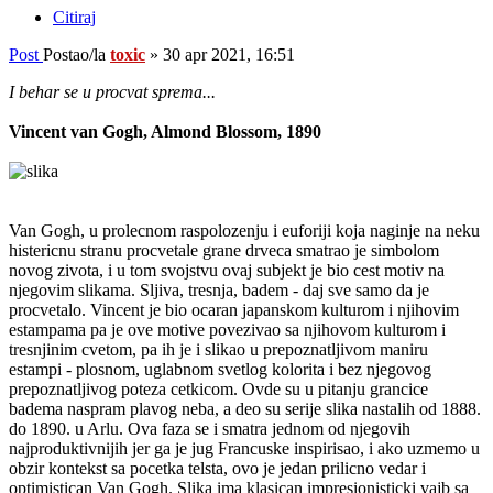
Citiraj
Post
Postao/la
toxic
»
30 apr 2021, 16:51
I behar se u procvat sprema...
Vincent van Gogh, Almond Blossom, 1890
Van Gogh, u prolecnom raspolozenju i euforiji koja naginje na neku
histericnu stranu procvetale grane drveca smatrao je simbolom
novog zivota, i u tom svojstvu ovaj subjekt je bio cest motiv na
njegovim slikama. Sljiva, tresnja, badem - daj sve samo da je
procvetalo. Vincent je bio ocaran japanskom kulturom i njihovim
estampama pa je ove motive povezivao sa njihovom kulturom i
tresnjinim cvetom, pa ih je i slikao u prepoznatljivom maniru
estampi - plosnom, uglabnom svetlog kolorita i bez njegovog
prepoznatljivog poteza cetkicom. Ovde su u pitanju grancice
badema naspram plavog neba, a deo su serije slika nastalih od 1888.
do 1890. u Arlu. Ova faza se i smatra jednom od njegovih
najproduktivnijih jer ga je jug Francuske inspirisao, i ako uzmemo u
obzir kontekst sa pocetka telsta, ovo je jedan prilicno vedar i
optimistican Van Gogh. Slika ima klasican impresionisticki vajb sa