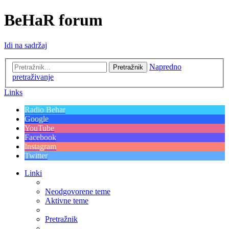
BeHaR forum
Idi na sadržaj
Napredno
Pretražnik
pretraživanje
Links
Radio Behar
Google
YouTube
Facebook
Instagram
Twitter
Linki
Neodgovorene teme
Aktivne teme
Pretražnik