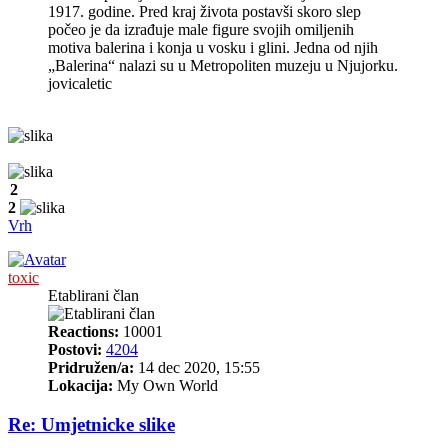
1917. godine. Pred kraj života postavši skoro slep
počeo je da izrađuje male figure svojih omiljenih
motiva balerina i konja u vosku i glini. Jedna od njih
„Balerina“ nalazi su u Metropoliten muzeju u Njujorku.
jovicaletic
2
2
Vrh
toxic
Etablirani član
Reactions:
10001
Postovi:
4204
Pridružen/a:
14 dec 2020, 15:55
Lokacija:
My Own World
Re: Umjetnicke slike