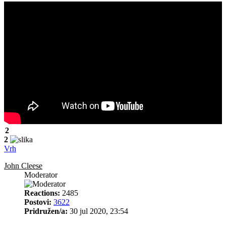
2
2
Vrh
John Cleese
Moderator
Reactions:
2485
Postovi:
3622
Pridružen/a:
30 jul 2020, 23:54