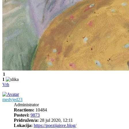
1
1
Vrh
medvjed23
Administrator
Reactions:
10484
Postovi:
9873
Pridružen/a:
28 jul 2020, 12:11
Lokacija:
https://poezijaisve.blog/