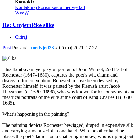
Kontakt:
Kontaktiraj korisnika/cu medvjed23
WWW
Re: Umjetničke slike
Citiraj
Post
Postao/la
medvjed23
»
05 maj 2021, 17:22
This flamboyant yet playful portrait of John Wilmot, 2nd Earl of
Rochester (1647–1680), captures the poet’s wit, charm and
disregard for convention. Believed to have been devised by
Rochester himself, it was painted by the Flemish artist Jacob
Huysmans (c. 1630–1696), who was known for his extravagant and
theatrical portraits of the elite at the court of King Charles II (1630–
1685).
What’s happening in the painting?
The painting depicts Rochester bewigged, draped in expensive silk
and carrying a manuscript in one hand. With the other hand he
places the poet’s laurels on a chattering monkey, who is ripping out