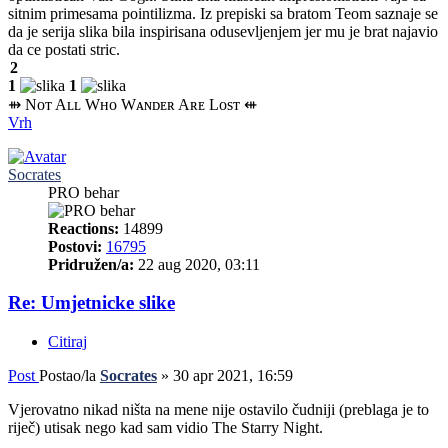
sitnim primesama pointilizma. Iz prepiski sa bratom Teom saznaje se
da je serija slika bila inspirisana odusevljenjem jer mu je brat najavio
da ce postati stric.
2
1
1
⇻ Nᴏᴛ Aʟʟ Wʜᴏ Wᴀɴᴅᴇʀ Aʀᴇ Lᴏsᴛ ⇺
Vrh
Socrates
PRO behar
Reactions:
14899
Postovi:
16795
Pridružen/a:
22 aug 2020, 03:11
Re: Umjetnicke slike
Citiraj
Post
Postao/la
Socrates
»
30 apr 2021, 16:59
Vjerovatno nikad ništa na mene nije ostavilo čudniji (preblaga je to
riječ) utisak nego kad sam vidio The Starry Night.