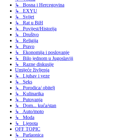
↳ Bosna i Hercegovina
↳ EXYU
↳ Svijet
↳ Rat u BiH
↳ Povijest/Historija
↳ Društvo
↳ Religija
↳ Pravo
↳ Ekonomija i poslovanje
↳ Bilo jednom u Jugoslaviji
↳ Razne diskusije
Umijeće življenja
↳ Ljubav i veze
↳ Seks
↳ Porodica/ obitelj
↳ Kulinarika
↳ Putovanja
↳ Dom... kuća/stan
↳ Auto/moto
↳ Moda
↳ Ljepota
OFF TOPIC
↳ Parlaonica