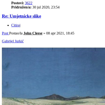
Postovi:
3622
Pridružen/a:
30 jul 2020, 23:54
Re: Umjetnicke slike
Citiraj
Post
Postao/la
John Cleese
»
08 apr 2021, 18:45
Gabrijel Jurkić