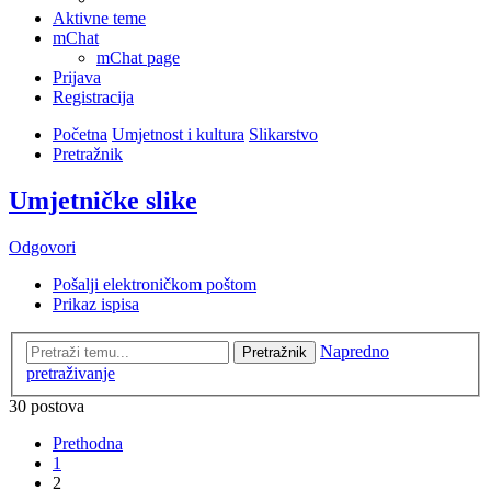
Aktivne teme
mChat
mChat page
Prijava
Registracija
Početna
Umjetnost i kultura
Slikarstvo
Pretražnik
Umjetničke slike
Odgovori
Pošalji elektroničkom poštom
Prikaz ispisa
Napredno
Pretražnik
pretraživanje
30 postova
Prethodna
1
2