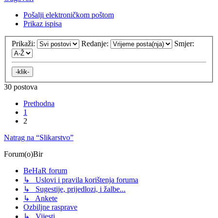
Pošalji elektroničkom poštom
Prikaz ispisa
Prikaži:
Redanje:
Smjer:
30 postova
Prethodna
1
2
Natrag na “Slikarstvo”
Forum(o)Bir
BeHaR forum
↳ Uslovi i pravila korištenja foruma
↳ Sugestije, prijedlozi, i žalbe...
↳ Ankete
Ozbiljne rasprave
↳ Vijesti