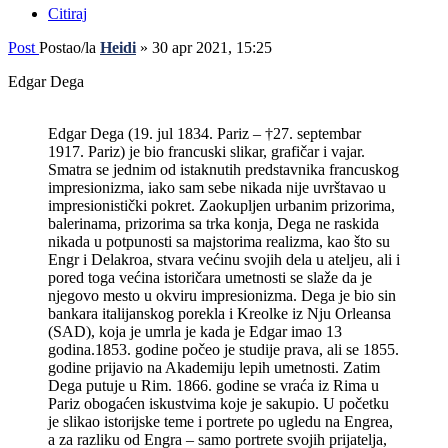
Citiraj
Post
Postao/la
Heidi
»
30 apr 2021, 15:25
Edgar Dega
Edgar Dega (19. jul 1834. Pariz – †27. septembar
1917. Pariz) je bio francuski slikar, grafičar i vajar.
Smatra se jednim od istaknutih predstavnika francuskog
impresionizma, iako sam sebe nikada nije uvrštavao u
impresionistički pokret. Zaokupljen urbanim prizorima,
balerinama, prizorima sa trka konja, Dega ne raskida
nikada u potpunosti sa majstorima realizma, kao što su
Engr i Delakroa, stvara većinu svojih dela u ateljeu, ali i
pored toga većina istoričara umetnosti se slaže da je
njegovo mesto u okviru impresionizma. Dega je bio sin
bankara italijanskog porekla i Kreolke iz Nju Orleansa
(SAD), koja je umrla je kada je Edgar imao 13
godina.1853. godine počeo je studije prava, ali se 1855.
godine prijavio na Akademiju lepih umetnosti. Zatim
Dega putuje u Rim. 1866. godine se vraća iz Rima u
Pariz obogaćen iskustvima koje je sakupio. U početku
je slikao istorijske teme i portrete po ugledu na Engrea,
a za razliku od Engra – samo portrete svojih prijatelja,